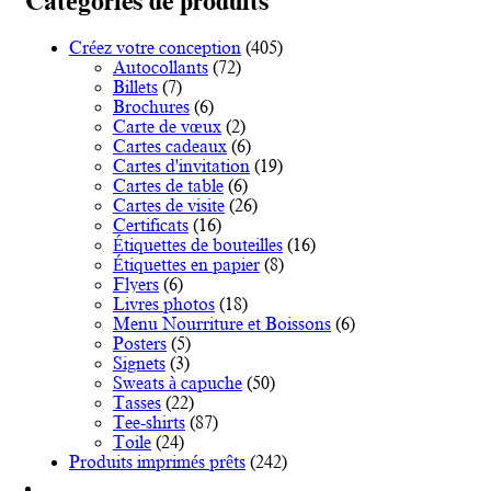
Catégories de produits
Les
options
Créez votre conception
(405)
peuvent
Autocollants
(72)
être
Billets
(7)
choisies
Brochures
(6)
sur
Carte de vœux
(2)
la
Cartes cadeaux
(6)
page
Cartes d'invitation
(19)
du
Cartes de table
(6)
produit
Cartes de visite
(26)
Certificats
(16)
Étiquettes de bouteilles
(16)
Étiquettes en papier
(8)
Flyers
(6)
Livres photos
(18)
Menu Nourriture et Boissons
(6)
Posters
(5)
Signets
(3)
Sweats à capuche
(50)
Tasses
(22)
Tee-shirts
(87)
Toile
(24)
Produits imprimés prêts
(242)