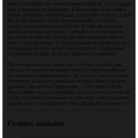
Attirez l’attention sur votre événement spécial, qu’il s’agisse
d’un événement professionnel, d’un mariage, d’une date à
retenir, d’une fête d’anniversaire, d’une baby shower, d’une
fête de fin d’année, d’une fête personnelle ou à thème,
rendez votre invitation inoubliable. Il suffit de choisir le
modèle de design approprié, d’ajouter vos coordonnées,
une date, un message, le nom de votre entreprise, tout ce
dont vous avez besoin. C’est aussi simple et rapide que ça !
Nous proposons des services de création et d’impression
d’invitations en ligne de haute qualité et abordables !
Des changements sont nécessaires ? Ne vous inquiétez pas,
vous pouvez toujours enregistrer votre conception et effectuer
des ajustements supplémentaires. Après avoir créé votre carte
d’invitation, passez une commande en ligne. Nous proposons
également des services d’impression – c’est rapide et facile !
Non seulement des prix abordables, mais aussi une garantie de
satisfaction client ! Commencez à créer votre carte d’invitation
parfaite avec l’outil en ligne Printyourdesign dès maintenant !
Produits similaires