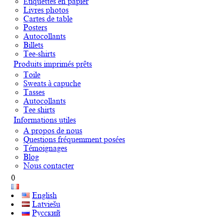
Étiquettes en papier
Livres photos
Cartes de table
Posters
Autocollants
Billets
Tee-shirts
Produits imprimés prêts
Toile
Sweats à capuche
Tasses
Autocollants
Tee shirts
Informations utiles
A propos de nous
Questions fréquemment posées
Témoignages
Blog
Nous contacter
0
English
Latviešu
Русский