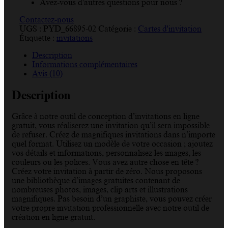
Avez-vous d'autres questions pour nous ?
Contactez-nous
UGS :
PYD_66895-02
Catégorie :
Cartes d'invitation
Étiquette :
invitations
Description
Informations complémentaires
Avis (10)
Description
Grâce à notre outil de conception d’invitations en ligne
gratuit, vous réaliserez une invitation qu’il sera impossible
de refuser. Créez de magnifiques invitations dans n’importe
quel format. Utilisez un modèle de votre occasion ; ajoutez
vos détails et informations, personnalisez les images, les
couleurs ou les polices. Vous avez autre chose en tête ?
Créez votre invitation à partir de zéro. Nous proposons
une bibliothèque d’images gratuites contenant de
nombreuses photos, images, clip arts et illustrations
magnifiques. Pas besoin d’un graphiste, vous pouvez créer
votre propre invitation professionnelle avec notre outil de
création en ligne gratuit.