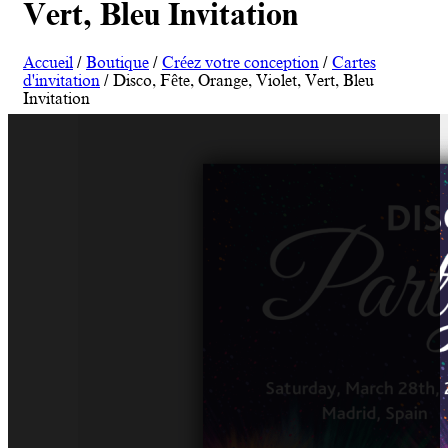
Vert, Bleu Invitation
Accueil
/
Boutique
/
Créez votre conception
/
Cartes
d'invitation
/ Disco, Fête, Orange, Violet, Vert, Bleu
Invitation