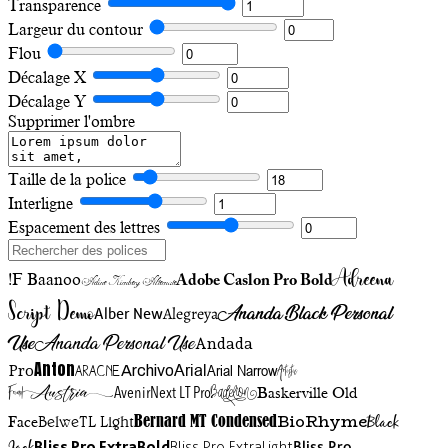
Transparence
Largeur du contour
Flou
Décalage X
Décalage Y
Supprimer l'ombre
Taille de la police
Interligne
Espacement des lettres
Adreena
!F Baanoo
Adobe Caslon Pro Bold
Adine Kirnberg Alternate
Script Demo
Ananda Black Personal
Alegreya
Alber New
Use
Ananda Personal Use
Andada
Anton
Arial Narrow
Artistic
Pro
Arial
Aracne
Archivo
Austria
Friend
AvenirNext LT Pro
Badelion
Baskerville Old
BioRhyme
BelweTL Light
Bernard MT Condensed
Black
Face
Bliss Pro ExtraBold
Bliss Pro ExtraLight
Bliss Pro