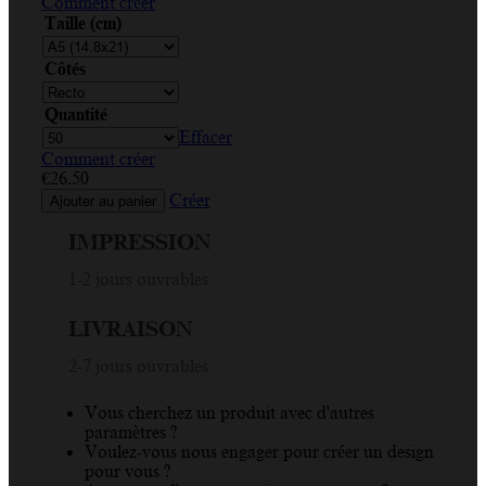
Comment créer
Taille (cm)
Côtés
Quantité
Effacer
Comment créer
€
26.50
Créer
Ajouter au panier
IMPRESSION
1-2 jours ouvrables
LIVRAISON
2-7 jours ouvrables
Vous cherchez un produit avec d'autres
paramètres ?
Voulez-vous nous engager pour créer un design
pour vous ?