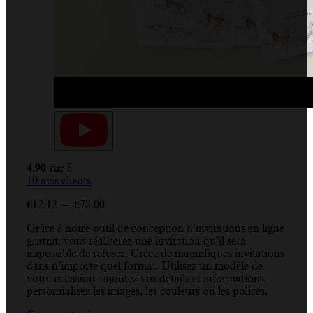
4.90
sur 5
10
avis clients
Plage
€
12.12
–
€
78.00
de
Grâce à notre outil de conception d’invitations en ligne
prix :
gratuit, vous réaliserez une invitation qu’il sera
€12.12
impossible de refuser. Créez de magnifiques invitations
à
dans n’importe quel format. Utilisez un modèle de
€78.00
votre occasion ; ajoutez vos détails et informations,
personnalisez les images, les couleurs ou les polices.