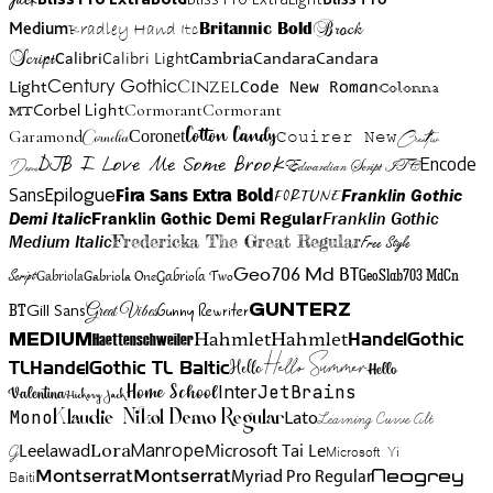
Jack
Brock
Medium
Bradley Hand Itc
Britannic Bold
Script
Cambria
Candara
Calibri
Calibri Light
Candara
Century Gothic
Cinzel
Light
Code New Roman
Colonna
Cormorant
Cormorant
Corbel Light
MT
Cotton Candy
Garamond
Cornelia
Coronet
Couirer New
Creattion
DJB I Love Me Some Brook
Encode
Edwardian Script ITC
Demo
Sans
Franklin Gothic
Fira Sans Extra Bold
Fortune
Epilogue
Demi Italic
Franklin Gothic Demi Regular
Franklin Gothic
Medium Italic
Fredericka The Great Regular
Free Style
Gabriola One
Gabriola Two
Geo706 Md BT
GeoSlab703 MdCn
Script
Gabriola
BT
Gunny Rewriter
Great Vibes
Gunterz
Gill Sans
Hahmlet
Hahmlet
Haettenschweiler
HandelGothic
Medium
Hello Summer
TL
HandelGothic TL Baltic
Hello
Hello
Home School
Inter
JetBrains
Valentina
Hickory Jack
Mono
Lato
Learning Curve Alt
Klaudie Nikol Demo Regular
Manrope
Lora
Leelawad
Microsoft Tai Le
G
Microsoft Yi
Neogrey
Montserrat
Montserrat
Baiti
Myriad Pro Regular