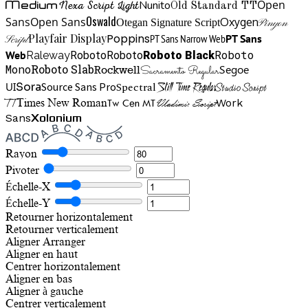
Open
Medium
Nunito
Nexa Script Light
Old Standard TT
Oswald
Sans
Open Sans
Oxygen
Otegan Signature Script
Pinyon
Playfair Display
Poppins
PT Sans Narrow Web
PT Sans
Script
Roboto
Web
Roboto
Roboto
Roboto Black
Raleway
Mono
Roboto Slab
Segoe
Rockwell
Sacramento Regular
UI
Spectral
Sora
Source Sans Pro
Still Time Regular
Studio Script
TT
Tw Cen MT
Work
Times New Roman
Vladimir Script
Sans
Xolonium
Rayon
Pivoter
Échelle-X
Échelle-Y
Retourner horizontalement
Retourner verticalement
Aligner
Arranger
Aligner en haut
Centrer horizontalement
Aligner en bas
Aligner à gauche
Centrer verticalement