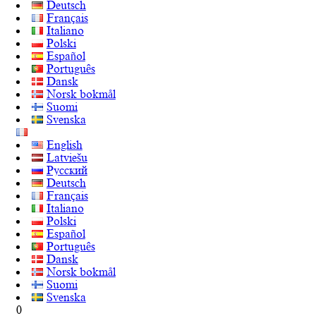
Deutsch
Français
Italiano
Polski
Español
Português
Dansk
Norsk bokmål
Suomi
Svenska
English
Latviešu
Русский
Deutsch
Français
Italiano
Polski
Español
Português
Dansk
Norsk bokmål
Suomi
Svenska
0