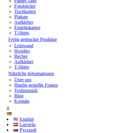
Papier-Tags
Fotobücher
Tischkarten
Plakate
Aufkleber
Eintrittskarten
T-Shirts
Fertig gedruckte Produkte
Leinwand
Hoodies
Becher
Aufkleber
T-Shirts
Nützliche Informationen
Über uns
Häufig gestellte Fragen
Testimonials
Blog
Kontakt
0
English
Latviešu
Русский