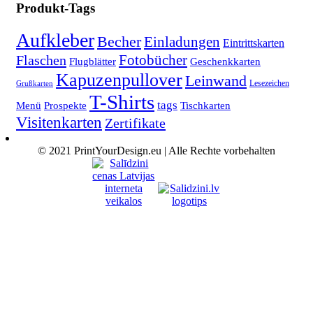
Produkt-Tags
Aufkleber
Becher
Einladungen
Eintrittskarten
Fotobücher
Flaschen
Flugblätter
Geschenkkarten
Kapuzenpullover
Leinwand
Lesezeichen
Grußkarten
T-Shirts
tags
Menü
Prospekte
Tischkarten
Visitenkarten
Zertifikate
© 2021 PrintYourDesign.eu | Alle Rechte vorbehalten