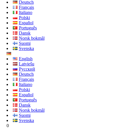
Deutsch
Français
Italiano
Polski
Español
Português
Dansk
Norsk bokmål
Suomi
Svenska
English
Latviešu
Русский
Deutsch
Français
Italiano
Polski
Español
Português
Dansk
Norsk bokmål
Suomi
Svenska
0