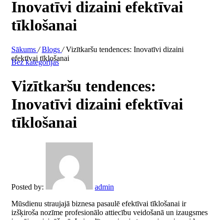
Inovatīvi dizaini efektīvai
tīklošanai
Sākums
/
Blogs
/
Vizītkaršu tendences: Inovatīvi dizaini
efektīvai tīklošanai
Bez kategorijas
Vizītkaršu tendences:
Inovatīvi dizaini efektīvai
tīklošanai
Posted by:
admin
Mūsdienu straujajā biznesa pasaulē efektīvai tīklošanai ir
izšķiroša nozīme profesionālo attiecību veidošanā un izaugsmes