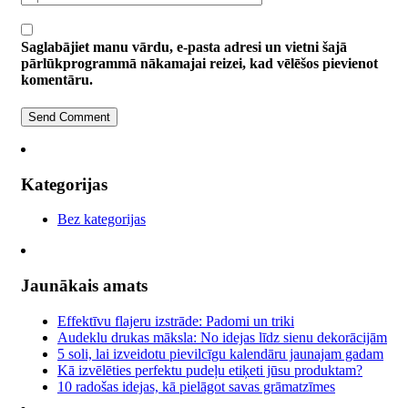
Saglabājiet manu vārdu, e-pasta adresi un vietni šajā
pārlūkprogrammā nākamajai reizei, kad vēlēšos pievienot
komentāru.
Kategorijas
Bez kategorijas
Jaunākais amats
Effektīvu flajeru izstrāde: Padomi un triki
Audeklu drukas māksla: No idejas līdz sienu dekorācijām
5 soli, lai izveidotu pievilcīgu kalendāru jaunajam gadam
Kā izvēlēties perfektu pudeļu etiķeti jūsu produktam?
10 radošas idejas, kā pielāgot savas grāmatzīmes