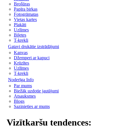
Brošūras
Papīra birkas
Fotogrāmatas
Vietas kartes
Plakāti
Uzlīmes
Biļetes
T-krekli
Gatavi drukātie izstrādājumi
Kanvas
Džemperi ar kapuci
Krūzītes
Uzlīmes
T-krekli
Noderīga Info
Par mums
Biežāk uzdotie jautājumi
Atsauksmes
Blogs
Sazinieties ar mums
Vizītkaršu tendences: