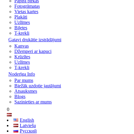
Papīra birkas
Fotogrāmatas
Vietas kartes
Plakāti
Uzlīmes
Biļetes
T-krekli
Gatavi drukātie izstrādājumi
Kanvas
Džemperi ar kapuci
Krūzītes
Uzlīmes
T-krekli
Noderīga Info
Par mums
Biežāk uzdotie jautājumi
Atsauksmes
Blogs
Sazinieties ar mums
0
English
Latviešu
Русский