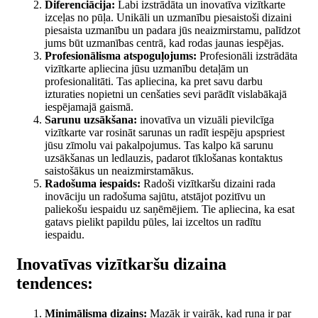
Diferenciācija:
Labi izstrādāta un inovatīva vizītkarte
izceļas no pūļa. Unikāli un uzmanību piesaistoši dizaini
piesaista uzmanību un padara jūs neaizmirstamu, palīdzot
jums būt uzmanības centrā, kad rodas jaunas iespējas.
Profesionālisma atspoguļojums:
Profesionāli izstrādāta
vizītkarte apliecina jūsu uzmanību detaļām un
profesionalitāti. Tas apliecina, ka pret savu darbu
izturaties nopietni un cenšaties sevi parādīt vislabākajā
iespējamajā gaismā.
Sarunu uzsākšana:
inovatīva un vizuāli pievilcīga
vizītkarte var rosināt sarunas un radīt iespēju apspriest
jūsu zīmolu vai pakalpojumus. Tas kalpo kā sarunu
uzsākšanas un ledlauzis, padarot tīklošanas kontaktus
saistošākus un neaizmirstamākus.
Radošuma iespaids:
Radoši vizītkaršu dizaini rada
inovāciju un radošuma sajūtu, atstājot pozitīvu un
paliekošu iespaidu uz saņēmējiem. Tie apliecina, ka esat
gatavs pielikt papildu pūles, lai izceltos un radītu
iespaidu.
Inovatīvas vizītkaršu dizaina
tendences:
Minimālisma dizains:
Mazāk ir vairāk, kad runa ir par