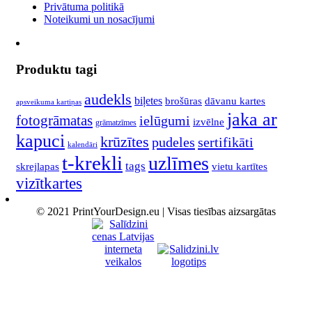
Privātuma politikā
Noteikumi un nosacījumi
Produktu tagi
audekls
biļetes
brošūras
dāvanu kartes
apsveikuma kartiņas
jaka ar
fotogrāmatas
ielūgumi
izvēlne
grāmatzīmes
kapuci
krūzītes
pudeles
sertifikāti
kalendāri
t-krekli
uzlīmes
tags
skrejlapas
vietu kartītes
vizītkartes
© 2021 PrintYourDesign.eu | Visas tiesības aizsargātas