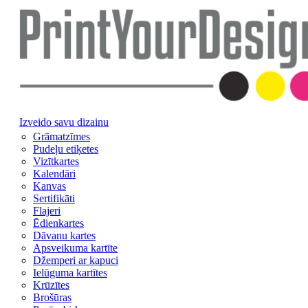
Izveido savu dizainu
Grāmatzīmes
Pudeļu etiķetes
Vizītkartes
Kalendāri
Kanvas
Sertifikāti
Flajeri
Ēdienkartes
Dāvanu kartes
Apsveikuma kartīte
Džemperi ar kapuci
Ielūguma kartītes
Krūzītes
Brošūras