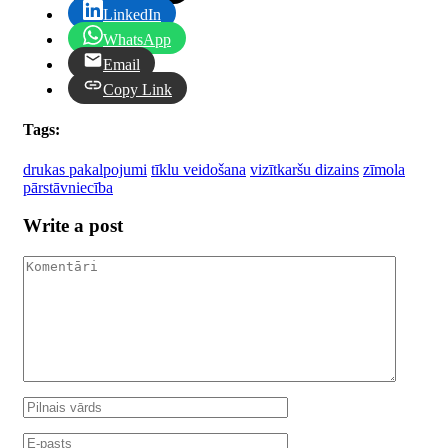
LinkedIn
WhatsApp
Email
Copy Link
Tags:
drukas pakalpojumi
tīklu veidošana
vizītkaršu dizains
zīmola
pārstāvniecība
Write a post