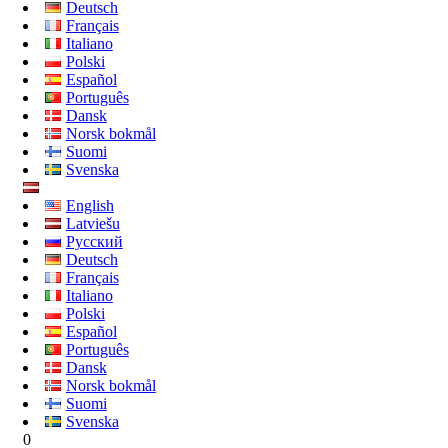
Deutsch
Français
Italiano
Polski
Español
Português
Dansk
Norsk bokmål
Suomi
Svenska
English
Latviešu
Русский
Deutsch
Français
Italiano
Polski
Español
Português
Dansk
Norsk bokmål
Suomi
Svenska
0