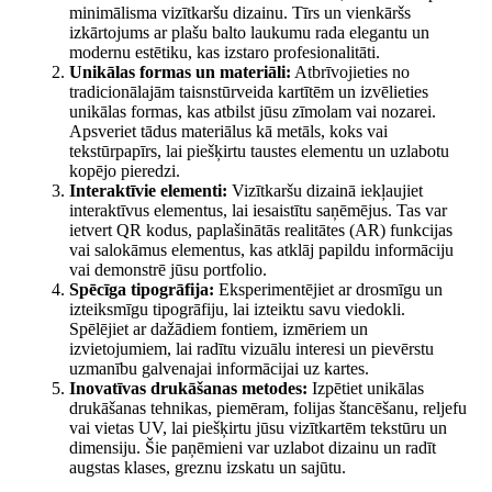
minimālisma vizītkaršu dizainu. Tīrs un vienkāršs
izkārtojums ar plašu balto laukumu rada elegantu un
modernu estētiku, kas izstaro profesionalitāti.
Unikālas formas un materiāli:
Atbrīvojieties no
tradicionālajām taisnstūrveida kartītēm un izvēlieties
unikālas formas, kas atbilst jūsu zīmolam vai nozarei.
Apsveriet tādus materiālus kā metāls, koks vai
tekstūrpapīrs, lai piešķirtu taustes elementu un uzlabotu
kopējo pieredzi.
Interaktīvie elementi:
Vizītkaršu dizainā iekļaujiet
interaktīvus elementus, lai iesaistītu saņēmējus. Tas var
ietvert QR kodus, paplašinātās realitātes (AR) funkcijas
vai salokāmus elementus, kas atklāj papildu informāciju
vai demonstrē jūsu portfolio.
Spēcīga tipogrāfija:
Eksperimentējiet ar drosmīgu un
izteiksmīgu tipogrāfiju, lai izteiktu savu viedokli.
Spēlējiet ar dažādiem fontiem, izmēriem un
izvietojumiem, lai radītu vizuālu interesi un pievērstu
uzmanību galvenajai informācijai uz kartes.
Inovatīvas drukāšanas metodes:
Izpētiet unikālas
drukāšanas tehnikas, piemēram, folijas štancēšanu, reljefu
vai vietas UV, lai piešķirtu jūsu vizītkartēm tekstūru un
dimensiju. Šie paņēmieni var uzlabot dizainu un radīt
augstas klases, greznu izskatu un sajūtu.