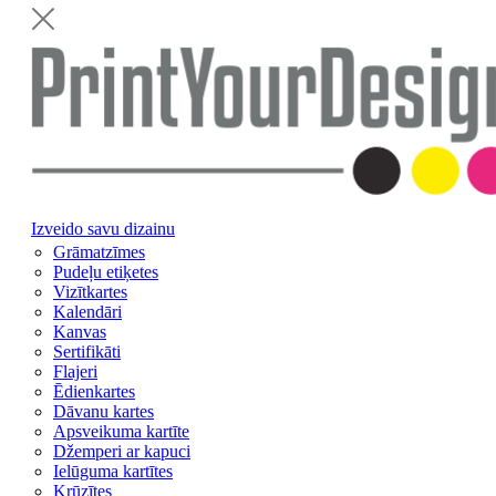
Izveido savu dizainu
Grāmatzīmes
Pudeļu etiķetes
Vizītkartes
Kalendāri
Kanvas
Sertifikāti
Flajeri
Ēdienkartes
Dāvanu kartes
Apsveikuma kartīte
Džemperi ar kapuci
Ielūguma kartītes
Krūzītes