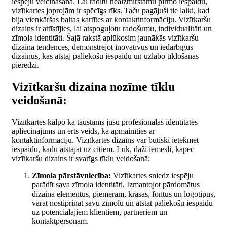
iespēju veicināšanā. Lai radītu neaizmirstamu pirmo iespaidu,
vizītkartes joprojām ir spēcīgs rīks. Taču pagājuši tie laiki, kad
bija vienkāršas baltas kartītes ar kontaktinformāciju. Vizītkaršu
dizains ir attīstījies, lai atspoguļotu radošumu, individualitāti un
zīmola identitāti. Šajā rakstā aplūkosim jaunākās vizītkaršu
dizaina tendences, demonstrējot inovatīvus un iedarbīgus
dizainus, kas atstāj paliekošu iespaidu un uzlabo tīklošanās
pieredzi.
Vizītkaršu dizaina nozīme tīklu
veidošanā:
Vizītkartes kalpo kā taustāms jūsu profesionālās identitātes
apliecinājums un ērts veids, kā apmainīties ar
kontaktinformāciju. Vizītkartes dizains var būtiski ietekmēt
iespaidu, kādu atstājat uz citiem. Lūk, daži iemesli, kāpēc
vizītkaršu dizains ir svarīgs tīklu veidošanā:
Zīmola pārstāvniecība:
Vizītkartes sniedz iespēju
parādīt sava zīmola identitāti. Izmantojot pārdomātus
dizaina elementus, piemēram, krāsas, fontus un logotipus,
varat nostiprināt savu zīmolu un atstāt paliekošu iespaidu
uz potenciālajiem klientiem, partneriem un
kontaktpersonām.