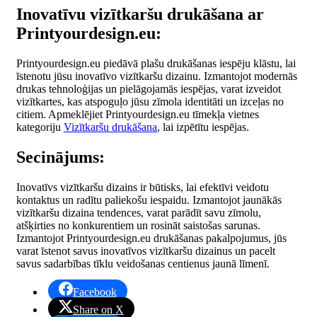
Inovatīvu vizītkaršu drukāšana ar
Printyourdesign.eu:
Printyourdesign.eu piedāvā plašu drukāšanas iespēju klāstu, lai
īstenotu jūsu inovatīvo vizītkaršu dizainu. Izmantojot modernās
drukas tehnoloģijas un pielāgojamās iespējas, varat izveidot
vizītkartes, kas atspoguļo jūsu zīmola identitāti un izceļas no
citiem. Apmeklējiet Printyourdesign.eu tīmekļa vietnes
kategoriju
Vizītkaršu drukāšana
, lai izpētītu iespējas.
Secinājums:
Inovatīvs vizītkaršu dizains ir būtisks, lai efektīvi veidotu
kontaktus un radītu paliekošu iespaidu. Izmantojot jaunākās
vizītkaršu dizaina tendences, varat parādīt savu zīmolu,
atšķirties no konkurentiem un rosināt saistošas sarunas.
Izmantojot Printyourdesign.eu drukāšanas pakalpojumus, jūs
varat īstenot savus inovatīvos vizītkaršu dizainus un pacelt
savus sadarbības tīklu veidošanas centienus jaunā līmenī.
Facebook
Share on X