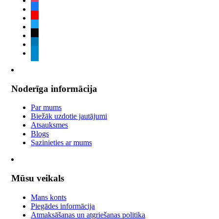
facebook
youtube
twitter
tiktok
linkedin
telegram
Noderīga informācija
Par mums
Biežāk uzdotie jautājumi
Atsauksmes
Blogs
Sazinieties ar mums
Mūsu veikals
Mans konts
Piegādes informācija
Atmaksāšanas un atgriešanas politika