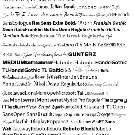
MT
Cotton Candy
Garamond
Cornelia
Coronet
Couirer New
Creattion
DJB I Love Me Some Brook
Encode
Edwardian Script ITC
Demo
Sans
Franklin Gothic
Fira Sans Extra Bold
Fortune
Epilogue
Demi Italic
Franklin Gothic Demi Regular
Franklin Gothic
Medium Italic
Fredericka The Great Regular
Free Style
Gabriola One
Gabriola Two
Geo706 Md BT
GeoSlab703 MdCn
Script
Gabriola
BT
Gunny Rewriter
Great Vibes
Gunterz
Gill Sans
Hahmlet
Hahmlet
Haettenschweiler
HandelGothic
Medium
Hello Summer
TL
HandelGothic TL Baltic
Hello
Hello
Home School
Inter
JetBrains
Valentina
Hickory Jack
Mono
Lato
Learning Curve Alt
Klaudie Nikol Demo Regular
Manrope
Lora
Leelawad
Microsoft Tai Le
G
Microsoft Yi
Neogrey
Montserrat
Montserrat
Baiti
Myriad Pro Regular
Open
Medium
Nunito
Nexa Script Light
Old Standard TT
Oswald
Sans
Open Sans
Oxygen
Otegan Signature Script
Pinyon
Playfair Display
Poppins
PT Sans Narrow Web
PT Sans
Script
Roboto
Web
Roboto
Roboto
Roboto Black
Raleway
Mono
Roboto Slab
Segoe