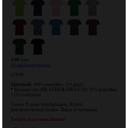
4.90
5:stä
10
asiakasarvostelua
€
29.99
Materiaali:
100% puuvillaa, 155 g/m2
* Harmaa väri (HEATHER GRAY 58): 85% puuvillaa
/ 15% viskoosia
Unisex T-paita lyhythihainen. Pyöreä
kaksikerroksinen kaulus. Ilman sivusaumoja.
Tarkista koot ennen tilausta!