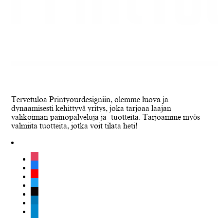
Tervetuloa Printyourdesigniin, olemme luova ja
dynaamisesti kehittyvä yritys, joka tarjoaa laajan
valikoiman painopalveluja ja -tuotteita. Tarjoamme myös
valmiita tuotteita, jotka voit tilata heti!
instagram
facebook
youtube
twitter
tiktok
linkedin
telegram