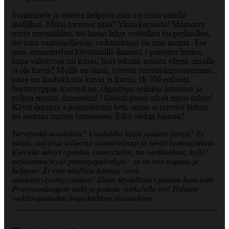
Suunnittele ja tulosta helposti oma t-paitasi omalla
mallillasi. Miksi tarvitset niitä? Yksinkertaista! Mainosta
uutta myymälääsi, tee hieno lahja ystävillesi tai perheellesi,
tee oma vaatemallistosi, vaihtoehtoja on niin monia. Tee
oma suunnittelusi käyttämällä ilmaista t-paitojen luojaa,
lataa valokuvia tai kuvia, lisää tekstiä, muuta värejä, sinulla
ei ole kuvia? Meillä on sinut, tutustu varastokirjastoomme,
jossa on laadukkaita kuvia ja kuvia, yli 700 erilaista
fonttityyppiä, kuvituksia, cliparteja, erilaisia muotoja ja
paljon muuta, ilmaiseksi! ! Säästät paitsi aikaa myös rahaa!
Käytä ilmaista t-paitaeditoria heti, sinun ei tarvitse ladata
tai asentaa mitään laitteeseesi. Eikö olekin hienoa?
Tarvitsetko muutoksia? Unohditko lisätä joitakin tietoja? Ei
hätää, voit aina tallentaa suunnitelmasi ja tehdä lisämuutoksia.
Kun olet tehnyt t-paidan suunnittelun, tee verkkotilaus, kyllä!
tarjoamme myös painatuspalveluja – se on niin nopeaa ja
helppoa! Ei vain edullisia hintoja, vaan
asiakastyytyväisyystakuu! Aloita täydellisen t-paidan luominen
Printyourdesignin vedä ja pudota -työkalulla nyt! Helpoin
verkkovaatteiden luoja kaikkiin tilaisuuksiin.