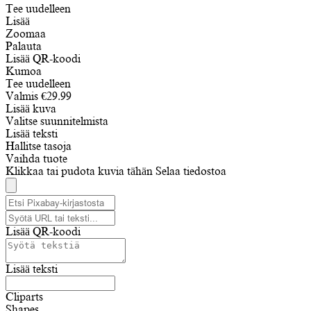
Tee uudelleen
Lisää
Zoomaa
Palauta
Lisää QR-koodi
Kumoa
Tee uudelleen
Valmis
€
29.99
Lisää kuva
Valitse suunnitelmista
Lisää teksti
Hallitse tasoja
Vaihda tuote
Klikkaa tai pudota kuvia tähän
Selaa tiedostoa
Lisää QR-koodi
Lisää teksti
Cliparts
Shapes