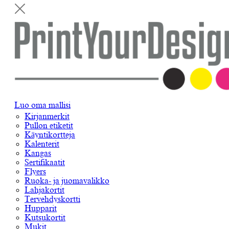
Luo oma mallisi
Kirjanmerkit
Pullon etiketit
Käyntikortteja
Kalenterit
Kangas
Sertifikaatit
Flyers
Ruoka- ja juomavalikko
Lahjakortit
Tervehdyskortti
Hupparit
Kutsukortit
Mukit