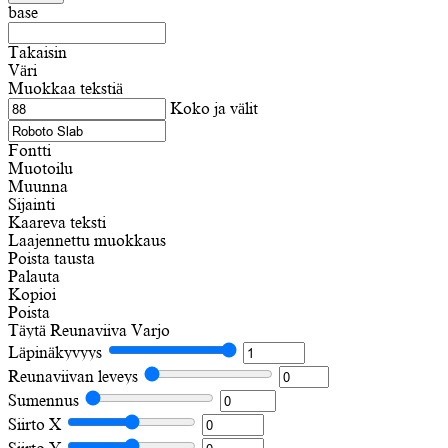
base
Takaisin
Väri
Muokkaa tekstiä
Koko ja välit
Fontti
Muotoilu
Muunna
Sijainti
Kaareva teksti
Laajennettu muokkaus
Poista tausta
Palauta
Kopioi
Poista
Täytä
Reunaviiva
Varjo
Läpinäkyvyys
Reunaviivan leveys
Sumennus
Siirto X