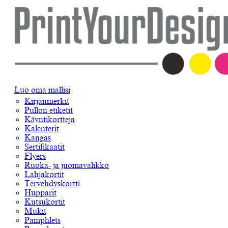
Luo oma mallisi
Kirjanmerkit
Pullon etiketit
Käyntikortteja
Kalenterit
Kangas
Sertifikaatit
Flyers
Ruoka- ja juomavalikko
Lahjakortit
Tervehdyskortti
Hupparit
Kutsukortit
Mukit
Pamphlets