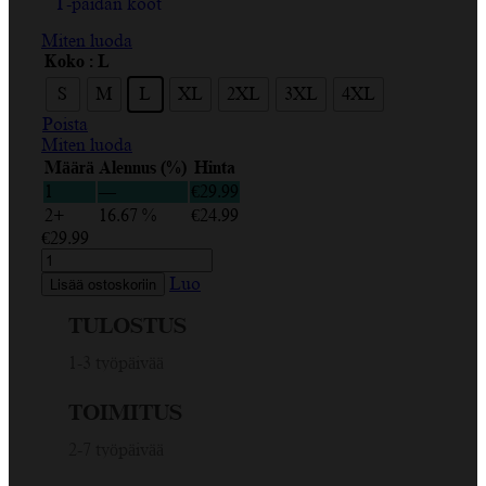
T-paidan koot
Miten luoda
Koko
: L
S
M
L
XL
2XL
3XL
4XL
Poista
Miten luoda
Määrä
Alennus (%)
Hinta
1
—
€
29.99
2+
16.67 %
€
24.99
€
29.99
I
Heart,
Luo
Lisää ostoskoriin
Finlangin
lippu,
TULOSTUS
Sydän,
Sininen,
1-3 työpäivää
Valkoinen,
Musta,
TOIMITUS
Miesten
T-
2-7 työpäivää
paita
määrä