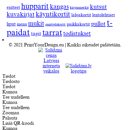
hupparit
kangas
kutsut
esitteet
kirjanmerkit
käyntikortit
kuvakirjat
lahjakortit
lentolehtiset
t-
mukit
pullot
liput
menu
paikkakortit
onnittelukortit
paidat
tarrat
todistukset
tagit
© 2021 PrintYourDesign.eu | Kaikki oikeudet pidätetään.
Tiedot
Tiedosto
Tiedot
Kumoa
Tee uudelleen
Kumoa
Tee uudelleen
Zoomaa
Palauta
Lisää QR-koodi
Kumoa