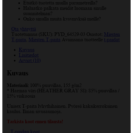
Etsitkö tuotetta muilla parametreilla?
Haluatko palkata meidät luomaan sinulle
suunnitelman?
Onko sinulla muita kysymyksiä meille?
Ota yhteyttä
Tuotetunnus (SKU):
PYD_64529-03
Osastot:
Miesten
T-paita
,
Miesten T-paita
Avainsana tuotteelle
t-paidat
Kuvaus
Lisätiedot
Arviot (10)
Kuvaus
Materiaali:
100% puuvillaa, 155 g/m2
* Harmaa väri (HEATHER GRAY 58): 85% puuvillaa /
15% viskoosia
Unisex T-paita lyhythihainen. Pyöreä kaksikerroksinen
kaulus. Ilman sivusaumoja.
Tarkista koot ennen tilausta!
T-paidan koot