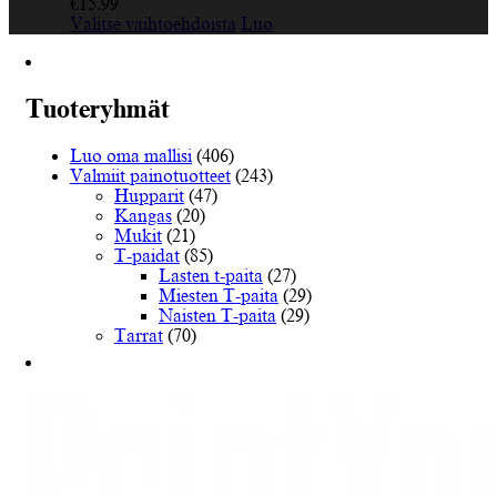
€
15.99
Tällä
Valitse vaihtoehdoista
Luo
tuotteella
on
useampi
muunnelma.
Tuoteryhmät
Voit
tehdä
Luo oma mallisi
(406)
valinnat
Valmiit painotuotteet
(243)
tuotteen
Hupparit
(47)
sivulla.
Kangas
(20)
Mukit
(21)
T-paidat
(85)
Lasten t-paita
(27)
Miesten T-paita
(29)
Naisten T-paita
(29)
Tarrat
(70)