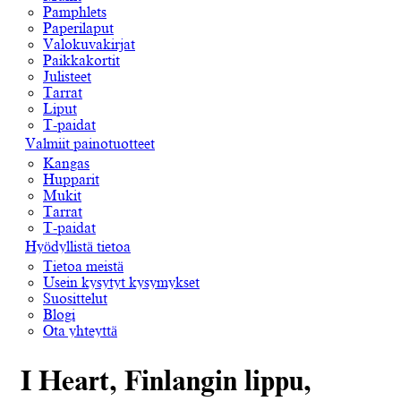
Pamphlets
Paperilaput
Valokuvakirjat
Paikkakortit
Julisteet
Tarrat
Liput
T-paidat
Valmiit painotuotteet
Kangas
Hupparit
Mukit
Tarrat
T-paidat
Hyödyllistä tietoa
Tietoa meistä
Usein kysytyt kysymykset
Suosittelut
Blogi
Ota yhteyttä
I Heart, Finlangin lippu,