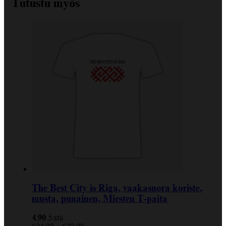
Tutustu myös
The Best City is Riga, vaakasuora koriste,
musta, punainen, Miesten T-paita
4.90
5:stä