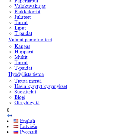
Paperilaput
Valokuvakirjat
Paikkakortit
Julisteet
Tarrat
Liput
T-paidat
Valmiit painotuotteet
Kangas
Hupparit
Mukit
Tarrat
T-paidat
Hyödyllistä tietoa
Tietoa meistä
Usein kysytyt kysymykset
Suosittelut
Blogi
Ota yhteyttä
0
English
Latviešu
Русский