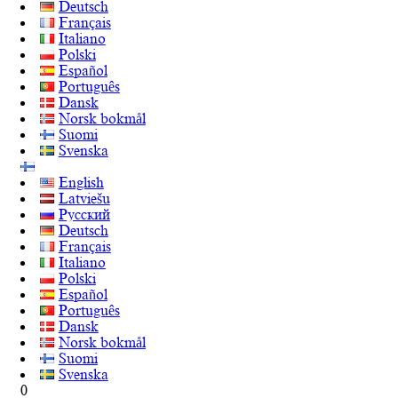
Deutsch
Français
Italiano
Polski
Español
Português
Dansk
Norsk bokmål
Suomi
Svenska
English
Latviešu
Русский
Deutsch
Français
Italiano
Polski
Español
Português
Dansk
Norsk bokmål
Suomi
Svenska
0