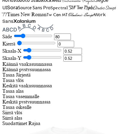
Rockwell
Sacramento Regular
UI
Spectral
Sora
Source Sans Pro
Still Time Regular
Studio Script
TT
Tw Cen MT
Work
Times New Roman
Vladimir Script
Sans
Xolonium
Säde
Kierrä
Skaala-X
Skaala-Y
Käännä vaakasuunnassa
Käännä pystysuunnassa
Tasaa
Järjestä
Tasaa ylös
Keskitä vaakasuunnassa
Tasaa alas
Tasaa vasemmalle
Keskitä pystysuunnassa
Tasaa oikealle
Siirrä ylös
Siirrä alas
Suodattimet
Rajaa