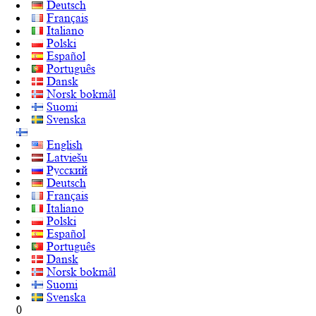
Deutsch
Français
Italiano
Polski
Español
Português
Dansk
Norsk bokmål
Suomi
Svenska
English
Latviešu
Русский
Deutsch
Français
Italiano
Polski
Español
Português
Dansk
Norsk bokmål
Suomi
Svenska
0