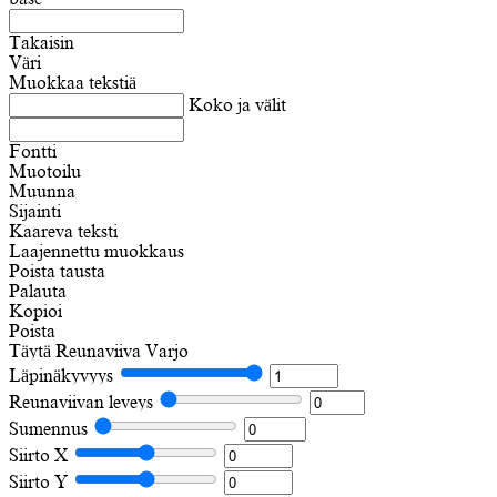
Takaisin
Väri
Muokkaa tekstiä
Koko ja välit
Fontti
Muotoilu
Muunna
Sijainti
Kaareva teksti
Laajennettu muokkaus
Poista tausta
Palauta
Kopioi
Poista
Täytä
Reunaviiva
Varjo
Läpinäkyvyys
Reunaviivan leveys
Sumennus
Siirto X
Siirto Y