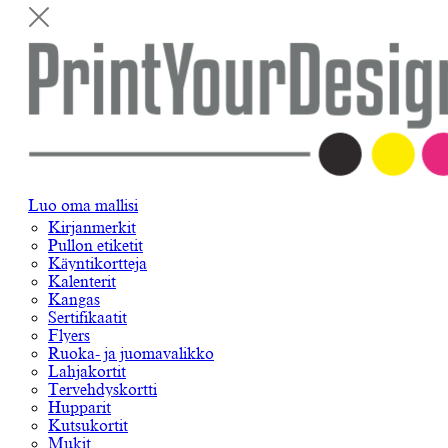
Luo oma mallisi
Kirjanmerkit
Pullon etiketit
Käyntikortteja
Kalenterit
Kangas
Sertifikaatit
Flyers
Ruoka- ja juomavalikko
Lahjakortit
Tervehdyskortti
Hupparit
Kutsukortit
Mukit