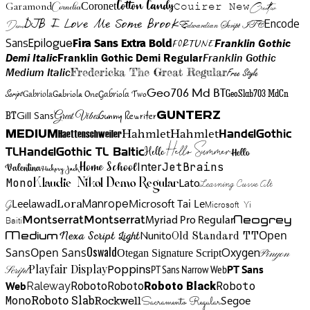
Cotton Candy
Garamond
Cornelia
Coronet
Couirer New
Creattion
DJB I Love Me Some Brook
Encode
Edwardian Script ITC
Demo
Sans
Franklin Gothic
Fira Sans Extra Bold
Fortune
Epilogue
Demi Italic
Franklin Gothic Demi Regular
Franklin Gothic
Medium Italic
Fredericka The Great Regular
Free Style
Gabriola One
Gabriola Two
Geo706 Md BT
GeoSlab703 MdCn
Script
Gabriola
BT
Gunny Rewriter
Great Vibes
Gunterz
Gill Sans
Hahmlet
Hahmlet
Haettenschweiler
HandelGothic
Medium
Hello Summer
TL
HandelGothic TL Baltic
Hello
Hello
Home School
Inter
JetBrains
Valentina
Hickory Jack
Mono
Lato
Learning Curve Alt
Klaudie Nikol Demo Regular
Manrope
Lora
Leelawad
Microsoft Tai Le
G
Microsoft Yi
Neogrey
Montserrat
Montserrat
Baiti
Myriad Pro Regular
Open
Medium
Nunito
Nexa Script Light
Old Standard TT
Oswald
Sans
Open Sans
Oxygen
Otegan Signature Script
Pinyon
Playfair Display
Poppins
PT Sans Narrow Web
PT Sans
Script
Roboto
Web
Roboto
Roboto
Roboto Black
Raleway
Mono
Roboto Slab
Segoe
Rockwell
Sacramento Regular