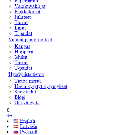
Paperilaput
Valokuvakirjat
Paikkakortit
Julisteet
Tarrat
Liput
T-paidat
Valmiit painotuotteet
Kangas
Hupparit
Mukit
Tarrat
T-paidat
Hyödyllistä tietoa
Tietoa meistä
Usein kysytyt kysymykset
Suosittelut
Blogi
Ota yhteyttä
0
English
Latviešu
Русский