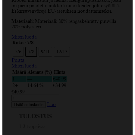
Ribbed hihansuut ja helma. Kengurupussitasku, jossa
-
on pieni piilotettu aukko kuulokkeiden johtosyötöllä.
€40.99
Ei kiristysnyörejä EU-asetuksen noudattamiseksi.
Materiaali:
Materiaali: 80% rengaskehrätty puuvilla
20% polyesteri
Miten luoda
Koko
: 7/8
5/6
7/8
9/11
12/13
Poista
Miten luoda
Määrä
Alennus (%)
Hinta
1
—
€
40.99
2+
14.64 %
€
34.99
€
40.99
Pariisi,
Eiffel-
Luo
Lisää ostoskoriin
torni,
Ranskan
TULOSTUS
lippu,
sininen,
1-3 työpäivää
punainen,
valkoinen,