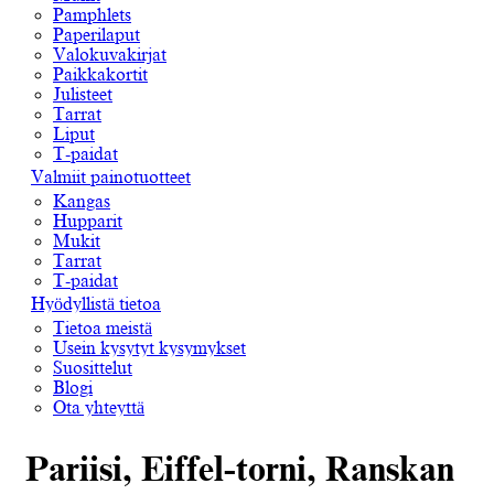
Pamphlets
Paperilaput
Valokuvakirjat
Paikkakortit
Julisteet
Tarrat
Liput
T-paidat
Valmiit painotuotteet
Kangas
Hupparit
Mukit
Tarrat
T-paidat
Hyödyllistä tietoa
Tietoa meistä
Usein kysytyt kysymykset
Suosittelut
Blogi
Ota yhteyttä
Pariisi, Eiffel-torni, Ranskan