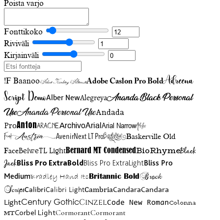
Poista varjo
Fonttikoko
Riviväli
Kirjainväli
Adreena
!F Baanoo
Adobe Caslon Pro Bold
Adine Kirnberg Alternate
Script Demo
Ananda Black Personal
Alegreya
Alber New
Use
Ananda Personal Use
Andada
Anton
Arial Narrow
Artistic
Pro
Arial
Aracne
Archivo
Austria
Friend
AvenirNext LT Pro
Badelion
Baskerville Old
BioRhyme
BelweTL Light
Bernard MT Condensed
Black
Face
Jack
Bliss Pro ExtraBold
Bliss Pro ExtraLight
Bliss Pro
Brock
Medium
Bradley Hand Itc
Britannic Bold
Script
Cambria
Candara
Calibri
Calibri Light
Candara
Century Gothic
Cinzel
Light
Code New Roman
Colonna
Cormorant
Cormorant
Corbel Light
MT