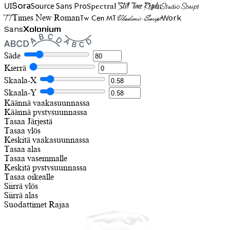
UI
Spectral
Sora
Source Sans Pro
Still Time Regular
Studio Script
TT
Tw Cen MT
Work
Times New Roman
Vladimir Script
Sans
Xolonium
Säde
Kierrä
Skaala-X
Skaala-Y
Käännä vaakasuunnassa
Käännä pystysuunnassa
Tasaa
Järjestä
Tasaa ylös
Keskitä vaakasuunnassa
Tasaa alas
Tasaa vasemmalle
Keskitä pystysuunnassa
Tasaa oikealle
Siirrä ylös
Siirrä alas
Suodattimet
Rajaa