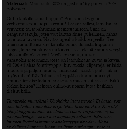
Materiaali:
Materiaali: 80% rengaskehrätty puuvilla 20%
polyesteri
Onko kaikilla sama huppari? Printyourdesignin
verkkopuseron luojalla erotut! Tee se itsellesi, lahjaksi tai
yrityksen tai tapahtuman mainostamiseen. Siinä on
kengurutaskuja, joten voit laittaa sinne puhelimen, rahaa
tai muuta tavaraa. Näyttää upealta kaikkien päällä! Tee
oma suunnittelusi käyttämällä online ilmaista hupparin
luojaa, lataa valokuvia tai kuvia, lisää tekstiä, muuta värejä,
eikö sinulla ole kuvia? Meillä on sinut, tutustu
varastokirjastoomme, jossa on laadukkaita kuvia ja kuvia,
yli 700 erilaista fonttityyppiä, kuvituksia, cliparteja, erilaisia
muotoja ja paljon muuta, ilmaiseksi! ! Säästät paitsi aikaa
myös rahaa! Käytä ilmaista hyppääjäeditoria juuri nyt,
sinun ei tarvitse ladata tai asentaa mitään laitteeseesi. Eikö
olekin hienoa? Helpoin online-hupparin luoja kaikkiin
tilaisuuksiin.
Tarvitsetko muutoksia? Unohditko lisätä tietoja? Ei hätää, voit
aina tallentaa suunnitelmasi ja tehdä lisämuutoksia. Kun olet
tehnyt hupparimallin, tee tilaus verkossa. Tarjoamme myös
painopalveluja – se on niin nopeaa ja helppoa! Edullisten
hintojen lisäksi takaamme asiakastyytyväisyyden! Aloita
täydellisen hupparin luominen Printyourdesignin vedä ja