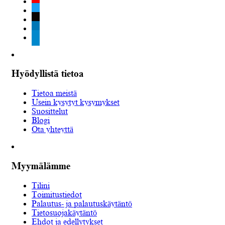
youtube
twitter
tiktok
linkedin
telegram
Hyödyllistä tietoa
Tietoa meistä
Usein kysytyt kysymykset
Suosittelut
Blogi
Ota yhteyttä
Myymälämme
Tilini
Toimitustiedot
Palautus- ja palautuskäytäntö
Tietosuojakäytäntö
Ehdot ja edellytykset