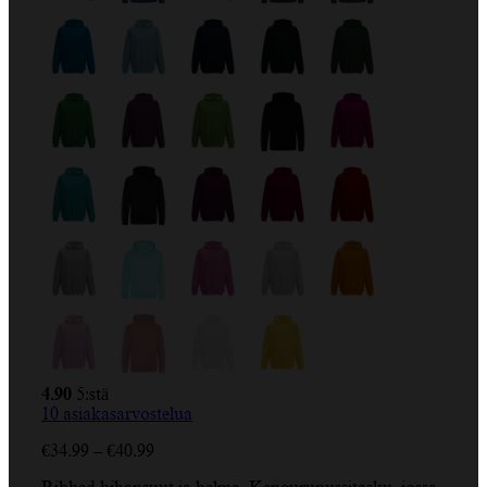
4.90
5:stä
10
asiakasarvostelua
Hintaluokka:
€
34.99
–
€
40.99
€34.99