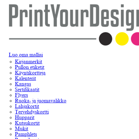
Luo oma mallisi
Kirjanmerkit
Pullon etiketit
Käyntikortteja
Kalenterit
Kangas
Sertifikaatit
Flyers
Ruoka- ja juomavalikko
Lahjakortit
Tervehdyskortti
Hupparit
Kutsukortit
Mukit
Pamphlets