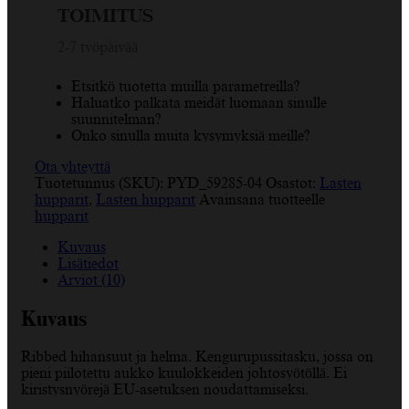
TOIMITUS
lasten
huppari.
2-7 työpäivää
määrä
Etsitkö tuotetta muilla parametreilla?
Haluatko palkata meidät luomaan sinulle
suunnitelman?
Onko sinulla muita kysymyksiä meille?
Ota yhteyttä
Tuotetunnus (SKU):
PYD_59285-04
Osastot:
Lasten
hupparit
,
Lasten hupparit
Avainsana tuotteelle
hupparit
Kuvaus
Lisätiedot
Arviot (10)
Kuvaus
Ribbed hihansuut ja helma. Kengurupussitasku, jossa on
pieni piilotettu aukko kuulokkeiden johtosyötöllä. Ei
kiristysnyörejä EU-asetuksen noudattamiseksi.