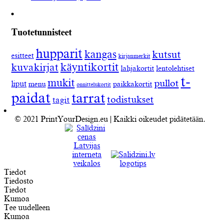
Tuotetunnisteet
hupparit
kangas
kutsut
esitteet
kirjanmerkit
käyntikortit
kuvakirjat
lahjakortit
lentolehtiset
t-
mukit
pullot
liput
menu
paikkakortit
onnittelukortit
paidat
tarrat
todistukset
tagit
© 2021 PrintYourDesign.eu | Kaikki oikeudet pidätetään.
Tiedot
Tiedosto
Tiedot
Kumoa
Tee uudelleen
Kumoa