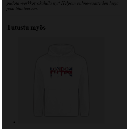
pudota -verkkotyökalulla nyt! Helpoin online-vaatteiden luoja
joka tilanteeseen.
Tutustu myös