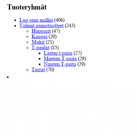
muunnelma.
Tuoteryhmät
Voit
tehdä
Luo oma mallisi
(406)
valinnat
Valmiit painotuotteet
(243)
tuotteen
Hupparit
(47)
sivulla.
Kangas
(20)
Mukit
(21)
T-paidat
(85)
Lasten t-paita
(27)
Miesten T-paita
(29)
Naisten T-paita
(29)
Tarrat
(70)