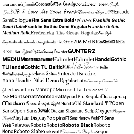
Cotton Candy
Garamond
Cornelia
Coronet
Couirer New
Creattion
DJB I Love Me Some Brook
Encode
Edwardian Script ITC
Demo
Sans
Franklin Gothic
Fira Sans Extra Bold
Fortune
Epilogue
Demi Italic
Franklin Gothic Demi Regular
Franklin Gothic
Medium Italic
Fredericka The Great Regular
Free Style
Gabriola One
Gabriola Two
Geo706 Md BT
GeoSlab703 MdCn
Script
Gabriola
BT
Gunny Rewriter
Great Vibes
Gunterz
Gill Sans
Hahmlet
Hahmlet
Haettenschweiler
HandelGothic
Medium
Hello Summer
TL
HandelGothic TL Baltic
Hello
Hello
Home School
Inter
JetBrains
Valentina
Hickory Jack
Mono
Lato
Learning Curve Alt
Klaudie Nikol Demo Regular
Manrope
Lora
Leelawad
Microsoft Tai Le
G
Microsoft Yi
Neogrey
Montserrat
Montserrat
Baiti
Myriad Pro Regular
Open
Medium
Nunito
Nexa Script Light
Old Standard TT
Oswald
Sans
Open Sans
Oxygen
Otegan Signature Script
Pinyon
Playfair Display
Poppins
PT Sans Narrow Web
PT Sans
Script
Roboto
Web
Roboto
Roboto
Roboto Black
Raleway
Mono
Roboto Slab
Segoe
Rockwell
Sacramento Regular