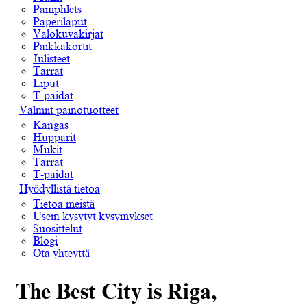
Pamphlets
Paperilaput
Valokuvakirjat
Paikkakortit
Julisteet
Tarrat
Liput
T-paidat
Valmiit painotuotteet
Kangas
Hupparit
Mukit
Tarrat
T-paidat
Hyödyllistä tietoa
Tietoa meistä
Usein kysytyt kysymykset
Suosittelut
Blogi
Ota yhteyttä
The Best City is Riga,