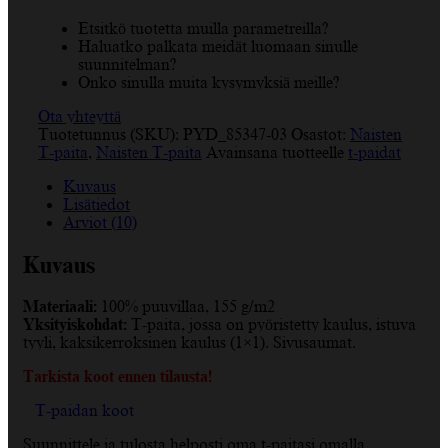
paita
määrä
Etsitkö tuotetta muilla parametreilla?
Haluatko palkata meidät luomaan sinulle
suunnitelman?
Onko sinulla muita kysymyksiä meille?
Ota yhteyttä
Tuotetunnus (SKU):
PYD_85347-03
Osastot:
Naisten
T-paita
,
Naisten T-paita
Avainsana tuotteelle
t-paidat
Kuvaus
Lisätiedot
Arviot (10)
Kuvaus
Materiaali:
100% puuvillaa, 155 g/m2
Yksityiskohdat:
T-paita, jossa on pyöristetty kaulus, istuva
tyyli, kaksikerroksinen kaulus (1×1). Sivusaumat.
Tarkista koot ennen tilausta!
T-paidan koot
Suunnittele ja tulosta helposti oma t-paitasi omalla