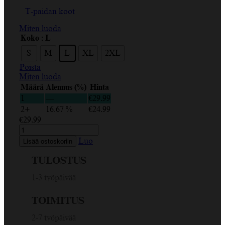
T-paidan koot
Miten luoda
Koko
: L
S
M
L
XL
2XL
Poista
Miten luoda
Määrä
Alennus (%)
Hinta
1
—
€
29.99
2+
16.67 %
€
24.99
€
29.99
The
Best
Luo
Lisää ostoskoriin
City
is
TULOSTUS
Riga,
Vaakasuora
1-3 työpäivää
Ornamentti,
Musta,
TOIMITUS
Punainen,
Naisten
2-7 työpäivää
T-