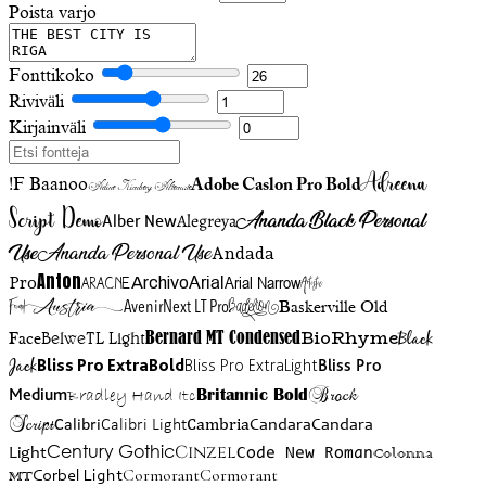
Poista varjo
Fonttikoko
Riviväli
Kirjainväli
Adreena
!F Baanoo
Adobe Caslon Pro Bold
Adine Kirnberg Alternate
Script Demo
Ananda Black Personal
Alegreya
Alber New
Use
Ananda Personal Use
Andada
Anton
Arial Narrow
Artistic
Pro
Arial
Aracne
Archivo
Austria
Friend
AvenirNext LT Pro
Badelion
Baskerville Old
BioRhyme
BelweTL Light
Bernard MT Condensed
Black
Face
Jack
Bliss Pro ExtraBold
Bliss Pro ExtraLight
Bliss Pro
Brock
Medium
Bradley Hand Itc
Britannic Bold
Script
Cambria
Candara
Calibri
Calibri Light
Candara
Century Gothic
Cinzel
Light
Code New Roman
Colonna
Cormorant
Cormorant
Corbel Light
MT