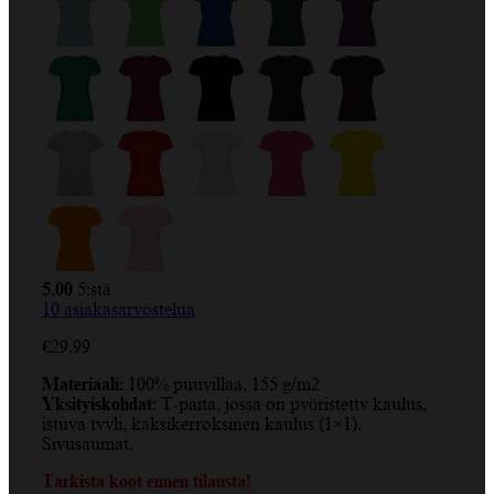
5.00
5:stä
10
asiakasarvostelua
€
29.99
Materiaali:
100% puuvillaa, 155 g/m2
Yksityiskohdat:
T-paita, jossa on pyöristetty kaulus,
istuva tyyli, kaksikerroksinen kaulus (1×1).
Sivusaumat.
Tarkista koot ennen tilausta!