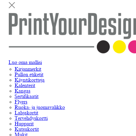
Luo oma mallisi
Kirjanmerkit
Pullon etiketit
Käyntikortteja
Kalenterit
Kangas
Sertifikaatit
Flyers
Ruoka- ja juomavalikko
Lahjakortit
Tervehdyskortti
Hupparit
Kutsukortit
Mukit