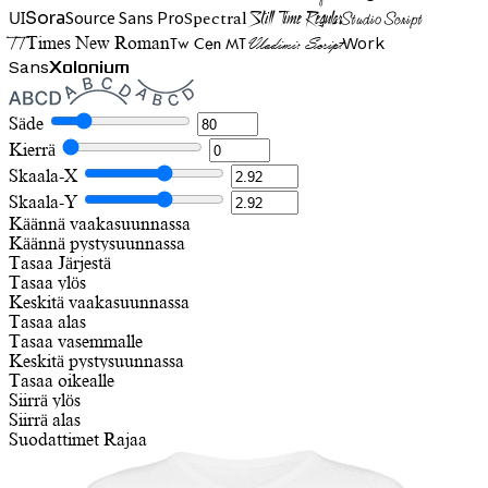
UI
Spectral
Sora
Source Sans Pro
Still Time Regular
Studio Script
TT
Tw Cen MT
Work
Times New Roman
Vladimir Script
Sans
Xolonium
Säde
Kierrä
Skaala-X
Skaala-Y
Käännä vaakasuunnassa
Käännä pystysuunnassa
Tasaa
Järjestä
Tasaa ylös
Keskitä vaakasuunnassa
Tasaa alas
Tasaa vasemmalle
Keskitä pystysuunnassa
Tasaa oikealle
Siirrä ylös
Siirrä alas
Suodattimet
Rajaa