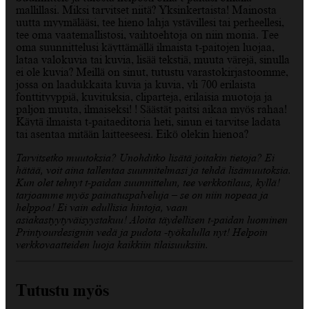
mallillasi. Miksi tarvitset niitä? Yksinkertaista! Mainosta
uutta myymälääsi, tee hieno lahja ystävillesi tai perheellesi,
tee oma vaatemallistosi, vaihtoehtoja on niin monia. Tee
oma suunnittelusi käyttämällä ilmaista t-paitojen luojaa,
lataa valokuvia tai kuvia, lisää tekstiä, muuta värejä, sinulla
ei ole kuvia? Meillä on sinut, tutustu varastokirjastoomme,
jossa on laadukkaita kuvia ja kuvia, yli 700 erilaista
fonttityyppiä, kuvituksia, cliparteja, erilaisia muotoja ja
paljon muuta, ilmaiseksi! ! Säästät paitsi aikaa myös rahaa!
Käytä ilmaista t-paitaeditoria heti, sinun ei tarvitse ladata
tai asentaa mitään laitteeseesi. Eikö olekin hienoa?
Tarvitsetko muutoksia? Unohditko lisätä joitakin tietoja? Ei
hätää, voit aina tallentaa suunnitelmasi ja tehdä lisämuutoksia.
Kun olet tehnyt t-paidan suunnittelun, tee verkkotilaus, kyllä!
tarjoamme myös painatuspalveluja – se on niin nopeaa ja
helppoa! Ei vain edullisia hintoja, vaan
asiakastyytyväisyystakuu! Aloita täydellisen t-paidan luominen
Printyourdesignin vedä ja pudota -työkalulla nyt! Helpoin
verkkovaatteiden luoja kaikkiin tilaisuuksiin.
Tutustu myös