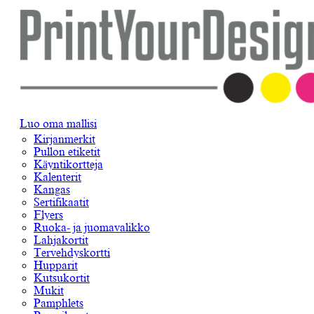
Luo oma mallisi
Kirjanmerkit
Pullon etiketit
Käyntikortteja
Kalenterit
Kangas
Sertifikaatit
Flyers
Ruoka- ja juomavalikko
Lahjakortit
Tervehdyskortti
Hupparit
Kutsukortit
Mukit
Pamphlets