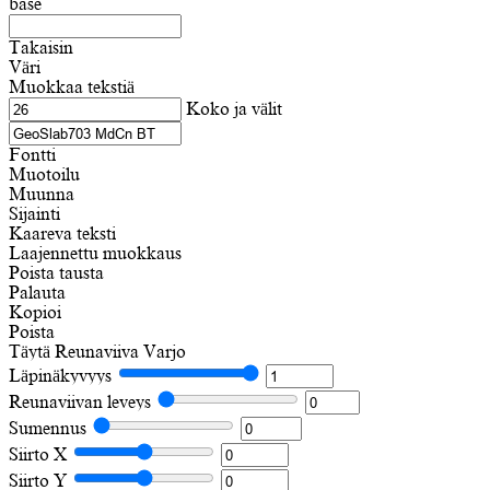
base
Takaisin
Väri
Muokkaa tekstiä
Koko ja välit
Fontti
Muotoilu
Muunna
Sijainti
Kaareva teksti
Laajennettu muokkaus
Poista tausta
Palauta
Kopioi
Poista
Täytä
Reunaviiva
Varjo
Läpinäkyvyys
Reunaviivan leveys
Sumennus
Siirto X
Siirto Y