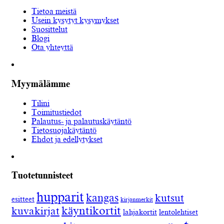
Tietoa meistä
Usein kysytyt kysymykset
Suosittelut
Blogi
Ota yhteyttä
Myymälämme
Tilini
Toimitustiedot
Palautus- ja palautuskäytäntö
Tietosuojakäytäntö
Ehdot ja edellytykset
Tuotetunnisteet
hupparit
kangas
kutsut
esitteet
kirjanmerkit
käyntikortit
kuvakirjat
lahjakortit
lentolehtiset