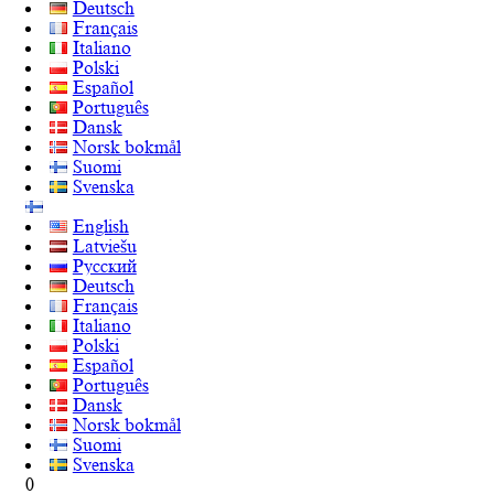
Deutsch
Français
Italiano
Polski
Español
Português
Dansk
Norsk bokmål
Suomi
Svenska
English
Latviešu
Русский
Deutsch
Français
Italiano
Polski
Español
Português
Dansk
Norsk bokmål
Suomi
Svenska
0