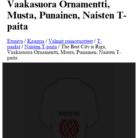
Vaakasuora Ornamentti,
Musta, Punainen, Naisten T-
paita
Etusivu
/
Kauppa
/
Valmiit painotuotteet
/
T-
paidat
/
Naisten T-paita
/ The Best City is Riga,
Vaakasuora Ornamentti, Musta, Punainen, Naisten T-
paita