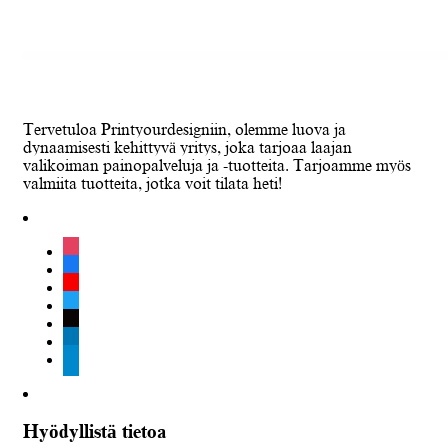
Tervetuloa Printyourdesigniin, olemme luova ja
dynaamisesti kehittyvä yritys, joka tarjoaa laajan
valikoiman painopalveluja ja -tuotteita. Tarjoamme myös
valmiita tuotteita, jotka voit tilata heti!
instagram
facebook
youtube
twitter
tiktok
linkedin
telegram
Hyödyllistä tietoa