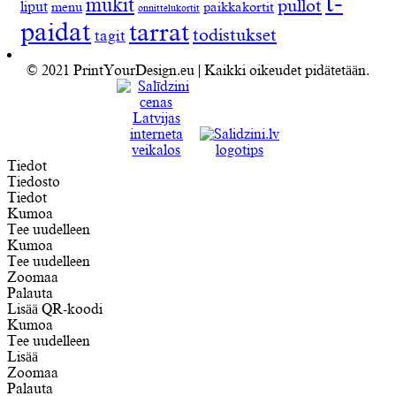
t-
mukit
pullot
liput
menu
paikkakortit
onnittelukortit
paidat
tarrat
todistukset
tagit
© 2021 PrintYourDesign.eu | Kaikki oikeudet pidätetään.
Tiedot
Tiedosto
Tiedot
Kumoa
Tee uudelleen
Kumoa
Tee uudelleen
Zoomaa
Palauta
Lisää QR-koodi
Kumoa
Tee uudelleen
Lisää
Zoomaa
Palauta