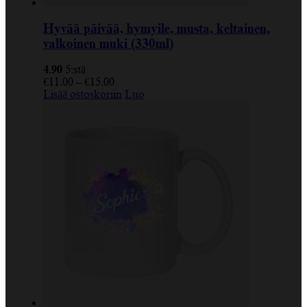
Hyvää päivää, hymyile, musta, keltainen,
valkoinen muki (330ml)
4.90
5:stä
€
11.00
–
€
15.00
Lisää ostoskoriin
Luo