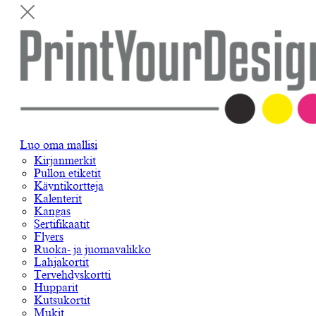
Luo oma mallisi
Kirjanmerkit
Pullon etiketit
Käyntikortteja
Kalenterit
Kangas
Sertifikaatit
Flyers
Ruoka- ja juomavalikko
Lahjakortit
Tervehdyskortti
Hupparit
Kutsukortit
Mukit