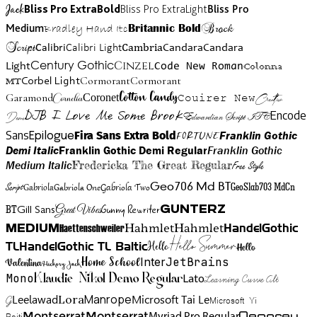
Jack
Bliss Pro ExtraBold
Bliss Pro ExtraLight
Bliss Pro
Brock
Medium
Bradley Hand Itc
Britannic Bold
Script
Cambria
Candara
Calibri
Calibri Light
Candara
Century Gothic
Cinzel
Light
Code New Roman
Colonna
Cormorant
Cormorant
Corbel Light
MT
Cotton Candy
Garamond
Cornelia
Coronet
Couirer New
Creattion
DJB I Love Me Some Brook
Encode
Edwardian Script ITC
Demo
Sans
Franklin Gothic
Fira Sans Extra Bold
Fortune
Epilogue
Demi Italic
Franklin Gothic Demi Regular
Franklin Gothic
Medium Italic
Fredericka The Great Regular
Free Style
Gabriola One
Gabriola Two
Geo706 Md BT
GeoSlab703 MdCn
Script
Gabriola
BT
Gunny Rewriter
Great Vibes
Gunterz
Gill Sans
Hahmlet
Hahmlet
Haettenschweiler
HandelGothic
Medium
Hello Summer
TL
HandelGothic TL Baltic
Hello
Hello
Home School
Inter
JetBrains
Valentina
Hickory Jack
Mono
Lato
Learning Curve Alt
Klaudie Nikol Demo Regular
Manrope
Lora
Leelawad
Microsoft Tai Le
G
Microsoft Yi
Neogrey
Montserrat
Montserrat
Baiti
Myriad Pro Regular