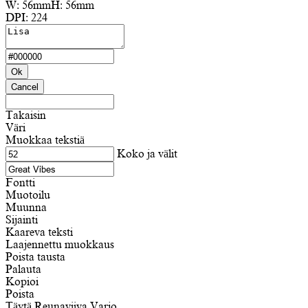
W:
56mm
H:
56mm
DPI:
224
Ok
Cancel
Takaisin
Väri
Muokkaa tekstiä
Koko ja välit
Fontti
Muotoilu
Muunna
Sijainti
Kaareva teksti
Laajennettu muokkaus
Poista tausta
Palauta
Kopioi
Poista
Täytä
Reunaviiva
Varjo