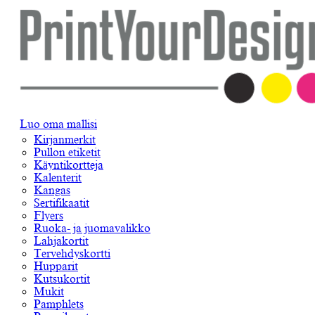
Luo oma mallisi
Kirjanmerkit
Pullon etiketit
Käyntikortteja
Kalenterit
Kangas
Sertifikaatit
Flyers
Ruoka- ja juomavalikko
Lahjakortit
Tervehdyskortti
Hupparit
Kutsukortit
Mukit
Pamphlets