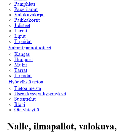
Pamphlets
Paperilaput
Valokuvakirjat
Paikkakortit
Julisteet
Tarrat
Liput
T-paidat
Valmiit painotuotteet
Kangas
Hupparit
Mukit
Tarrat
T-paidat
Hyödyllistä tietoa
Tietoa meistä
Usein kysytyt kysymykset
Suosittelut
Blogi
Ota yhteyttä
Nalle, ilmapallot, valokuva,