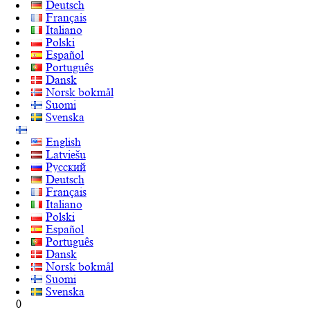
Deutsch
Français
Italiano
Polski
Español
Português
Dansk
Norsk bokmål
Suomi
Svenska
English
Latviešu
Русский
Deutsch
Français
Italiano
Polski
Español
Português
Dansk
Norsk bokmål
Suomi
Svenska
0