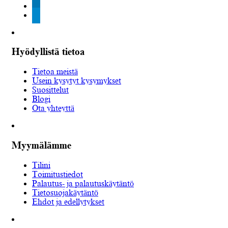
linkedin
telegram
Hyödyllistä tietoa
Tietoa meistä
Usein kysytyt kysymykset
Suosittelut
Blogi
Ota yhteyttä
Myymälämme
Tilini
Toimitustiedot
Palautus- ja palautuskäytäntö
Tietosuojakäytäntö
Ehdot ja edellytykset