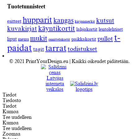
Tuotetunnisteet
hupparit
kangas
kutsut
esitteet
kirjanmerkit
käyntikortit
kuvakirjat
lahjakortit
lentolehtiset
t-
mukit
pullot
liput
menu
paikkakortit
onnittelukortit
paidat
tarrat
todistukset
tagit
© 2021 PrintYourDesign.eu | Kaikki oikeudet pidätetään.
Tiedot
Tiedosto
Tiedot
Kumoa
Tee uudelleen
Kumoa
Tee uudelleen
Zoomaa