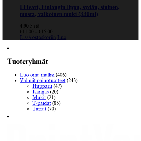
I Heart, Finlangin lippu, sydän, sininen,
musta, valkoinen muki (330ml)
4.90
5:stä
€
11.00
–
€
15.00
Lisää ostoskoriin
Luo
Tuoteryhmät
Luo oma mallisi
(406)
Valmiit painotuotteet
(243)
Hupparit
(47)
Kangas
(20)
Mukit
(21)
T-paidat
(85)
Tarrat
(70)