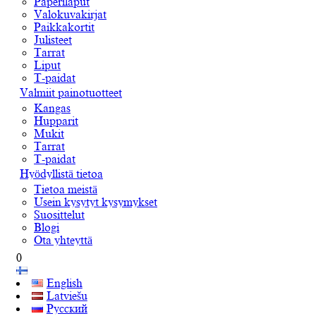
Paperilaput
Valokuvakirjat
Paikkakortit
Julisteet
Tarrat
Liput
T-paidat
Valmiit painotuotteet
Kangas
Hupparit
Mukit
Tarrat
T-paidat
Hyödyllistä tietoa
Tietoa meistä
Usein kysytyt kysymykset
Suosittelut
Blogi
Ota yhteyttä
0
English
Latviešu
Русский