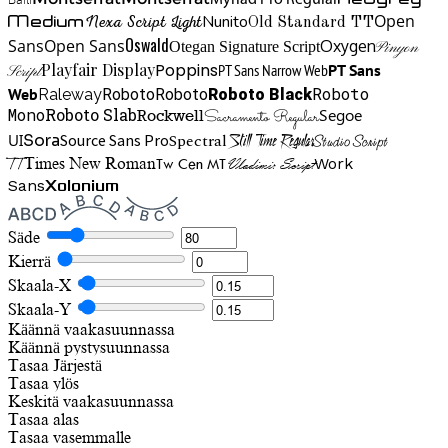
Open
Medium
Nunito
Nexa Script Light
Old Standard TT
Oswald
Sans
Open Sans
Oxygen
Otegan Signature Script
Pinyon
Playfair Display
Poppins
PT Sans Narrow Web
PT Sans
Script
Roboto
Web
Roboto
Roboto
Roboto Black
Raleway
Mono
Roboto Slab
Segoe
Rockwell
Sacramento Regular
UI
Spectral
Sora
Source Sans Pro
Still Time Regular
Studio Script
TT
Tw Cen MT
Work
Times New Roman
Vladimir Script
Sans
Xolonium
Säde
Kierrä
Skaala-X
Skaala-Y
Käännä vaakasuunnassa
Käännä pystysuunnassa
Tasaa
Järjestä
Tasaa ylös
Keskitä vaakasuunnassa
Tasaa alas
Tasaa vasemmalle