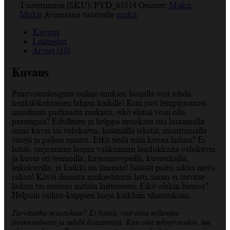
Tuotetunnus (SKU):
PYD_63514
Osastot:
Mukit
,
Mukit
Avainsana tuotteelle
mukit
Kuvaus
Lisätiedot
Arviot (10)
Kuvaus
Printyourdesignin online-mukien luojalla voit tehdä
henkilökohtaisen lahjan kaikille! Kun juot lempijuomasi
maailman parhaasta mukista, eikö elämä voisi olla
parempaa? Edullinen ja helppo muokata sitä lataamalla
omia kuvia tai valokuvia, lisäämällä tekstiä, muuttamalla
värejä ja paljon muuta. Etkö tiedä mitä kuvaa ladata? Ei
hätää, tarjoamme laajan valikoiman laadukkaita valokuvia
ja kuvia eri teemoilla, kirjasintyypeillä, kuvituksilla,
leikekuvilla, ja kaikki on ilmaista! Säästät paitsi aikaa myös
rahaa! Käytä ilmaista mukieditoria heti, sinun ei tarvitse
ladata tai asentaa mitään laitteeseesi. Eikö olekin hienoa?
Helpoin online-kuppien luoja kaikkiin tilaisuuksiin.
Tarvitsetko muutoksia? Ei hätää, voit aina tallentaa
suunnitelmasi ja tehdä lisäsäätöjä. Kun olet tehnyt mukin, tee