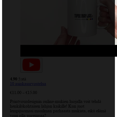
4.90
5:stä
10
asiakasarvostelua
€
11.00
–
€
15.00
Printyourdesignin online-mukien luojalla voit tehdä
henkilökohtaisen lahjan kaikille! Kun juot
lempijuomasi maailman parhaasta mukista, eikö elämä
voisi olla parempaa?