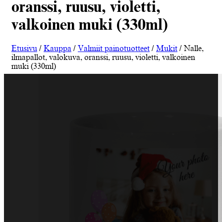
oranssi, ruusu, violetti,
valkoinen muki (330ml)
Etusivu
/
Kauppa
/
Valmiit painotuotteet
/
Mukit
/ Nalle,
ilmapallot, valokuva, oranssi, ruusu, violetti, valkoinen
muki (330ml)