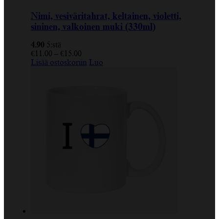
Nimi, vesiväritahrat, keltainen, violetti,
sininen, valkoinen muki (330ml)
4.90
5:stä
€
11.00
–
€
15.00
Lisää ostoskoriin
Luo