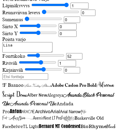
Läpinäkyvyys
Reunaviivan leveys
Sumennus
Siirto X
Siirto Y
Poista varjo
Fonttikoko
Riviväli
Kirjainväli
Adreena
!F Baanoo
Adobe Caslon Pro Bold
Adine Kirnberg Alternate
Script Demo
Ananda Black Personal
Alegreya
Alber New
Use
Ananda Personal Use
Andada
Anton
Arial Narrow
Artistic
Pro
Arial
Aracne
Archivo
Austria
Friend
AvenirNext LT Pro
Badelion
Baskerville Old
BioRhyme
BelweTL Light
Bernard MT Condensed
Black
Face