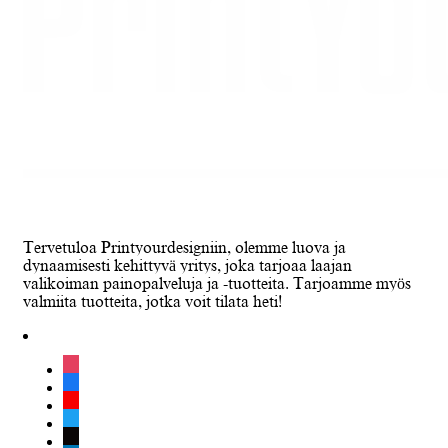
Tervetuloa Printyourdesigniin, olemme luova ja
dynaamisesti kehittyvä yritys, joka tarjoaa laajan
valikoiman painopalveluja ja -tuotteita. Tarjoamme myös
valmiita tuotteita, jotka voit tilata heti!
instagram
facebook
youtube
twitter
tiktok