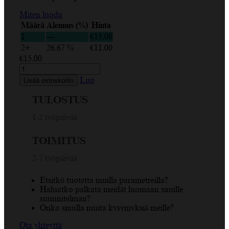
Miten luoda
Määrä
Alennus (%)
Hinta
1
—
€
15.00
2+
26.67 %
€
11.00
€
15.00
Nalle,
ilmapallot,
Luo
Lisää ostoskoriin
valokuva,
oranssi,
TULOSTUS
ruusu,
violetti,
1-2 työpäivää
valkoinen
muki
TOIMITUS
(330ml)
määrä
2-7 työpäivää
Etsitkö tuotetta muilla parametreilla?
Haluatko palkata meidät luomaan sinulle
suunnitelman?
Onko sinulla muita kysymyksiä meille?
Ota yhteyttä