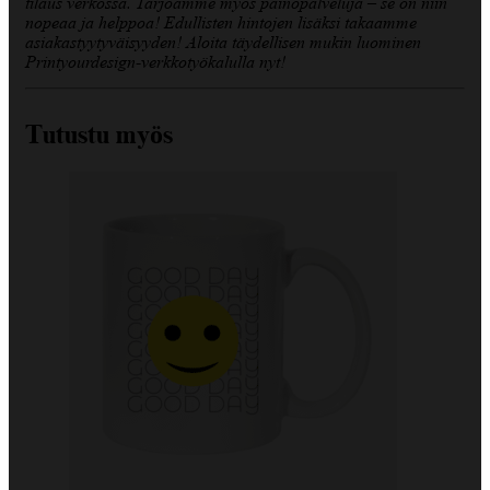
tilaus verkossa. Tarjoamme myös painopalveluja – se on niin
nopeaa ja helppoa! Edullisten hintojen lisäksi takaamme
asiakastyytyväisyyden! Aloita täydellisen mukin luominen
Printyourdesign-verkkotyökalulla nyt!
Tutustu myös