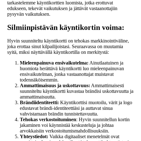
tarkastelemme käyntikorttien luomista, jotka erottuvat
edukseen, tekevät vaikutuksen ja jättävät vastaanottajiin
pysyvän vaikutuksen.
Silmiinpistävän käyntikortin voima:
Hyvin suunniteltu käyntikortti on tehokas markkinointiväline,
joka erottaa sinut kilpailijoistasi. Seuraavassa on muutamia
syitä, miksi näyttävällä käyntikortilla on merkitystä:
Mieleenpainuva ensivaikutelma:
Ainutlaatuinen ja
huomiota herättävä käyntikortti luo mieleenpainuvan
ensivaikutelman, jonka vastaanottajat muistavat
todennäköisemmin.
Ammattimaisuus ja uskottavuus:
Ammattimaisesti
suunniteltu käyntikortti kuvastaa brändisi uskottavuutta ja
ammattimaisuutta.
Brändiidentiteetti:
Käyntikorttisi muotoilu, värit ja logo
edustavat brändi-identiteettiäsi ja auttavat sinua
vahvistamaan brändin tunnistettavuutta.
Tehokas verkostoituminen
: Hyvin suunnitellun kortin
jakaminen voi käynnistää keskusteluja ja johtaa
arvokkaisiin verkostoitumismahdollisuuksiin.
Yhteystiedot:
Vaikka digitaaliset menetelmät ovat