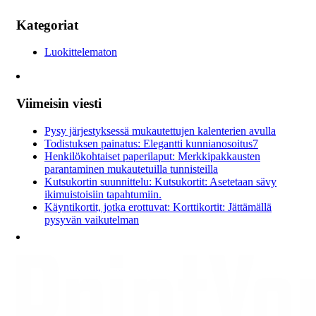
Kategoriat
Luokittelematon
Viimeisin viesti
Pysy järjestyksessä mukautettujen kalenterien avulla
Todistuksen painatus: Elegantti kunnianosoitus7
Henkilökohtaiset paperilaput: Merkkipakkausten
parantaminen mukautetuilla tunnisteilla
Kutsukortin suunnittelu: Kutsukortit: Asetetaan sävy
ikimuistoisiin tapahtumiin.
Käyntikortit, jotka erottuvat: Korttikortit: Jättämällä
pysyvän vaikutelman