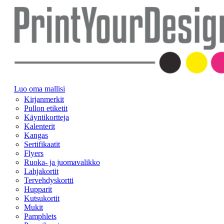
Luo oma mallisi
Kirjanmerkit
Pullon etiketit
Käyntikortteja
Kalenterit
Kangas
Sertifikaatit
Flyers
Ruoka- ja juomavalikko
Lahjakortit
Tervehdyskortti
Hupparit
Kutsukortit
Mukit
Pamphlets