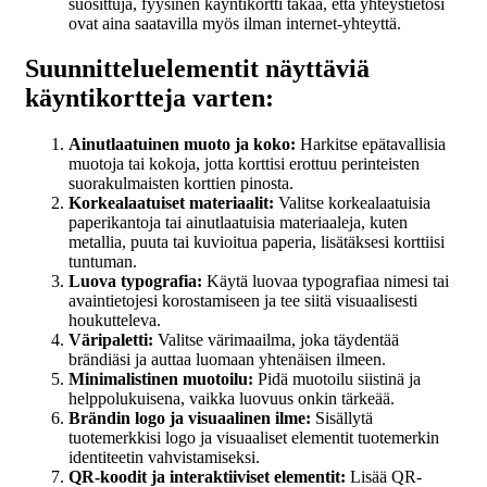
suosittuja, fyysinen käyntikortti takaa, että yhteystietosi
ovat aina saatavilla myös ilman internet-yhteyttä.
Suunnitteluelementit näyttäviä
käyntikortteja varten:
Ainutlaatuinen muoto ja koko:
Harkitse epätavallisia
muotoja tai kokoja, jotta korttisi erottuu perinteisten
suorakulmaisten korttien pinosta.
Korkealaatuiset materiaalit:
Valitse korkealaatuisia
paperikantoja tai ainutlaatuisia materiaaleja, kuten
metallia, puuta tai kuvioitua paperia, lisätäksesi korttiisi
tuntuman.
Luova typografia:
Käytä luovaa typografiaa nimesi tai
avaintietojesi korostamiseen ja tee siitä visuaalisesti
houkutteleva.
Väripaletti:
Valitse värimaailma, joka täydentää
brändiäsi ja auttaa luomaan yhtenäisen ilmeen.
Minimalistinen muotoilu:
Pidä muotoilu siistinä ja
helppolukuisena, vaikka luovuus onkin tärkeää.
Brändin logo ja visuaalinen ilme:
Sisällytä
tuotemerkkisi logo ja visuaaliset elementit tuotemerkin
identiteetin vahvistamiseksi.
QR-koodit ja interaktiiviset elementit:
Lisää QR-