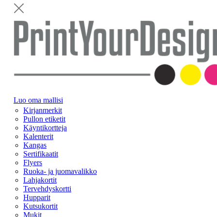
Luo oma mallisi
Kirjanmerkit
Pullon etiketit
Käyntikortteja
Kalenterit
Kangas
Sertifikaatit
Flyers
Ruoka- ja juomavalikko
Lahjakortit
Tervehdyskortti
Hupparit
Kutsukortit
Mukit