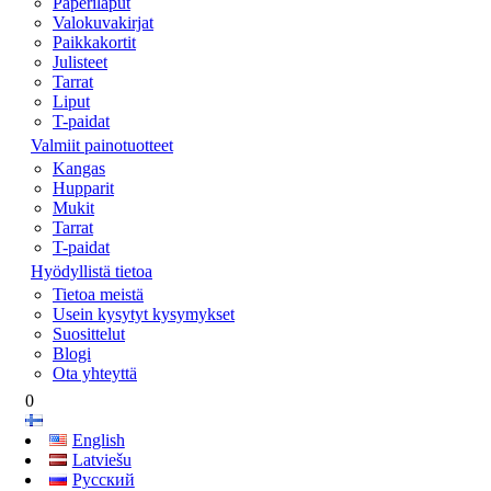
Paperilaput
Valokuvakirjat
Paikkakortit
Julisteet
Tarrat
Liput
T-paidat
Valmiit painotuotteet
Kangas
Hupparit
Mukit
Tarrat
T-paidat
Hyödyllistä tietoa
Tietoa meistä
Usein kysytyt kysymykset
Suosittelut
Blogi
Ota yhteyttä
0
English
Latviešu
Русский