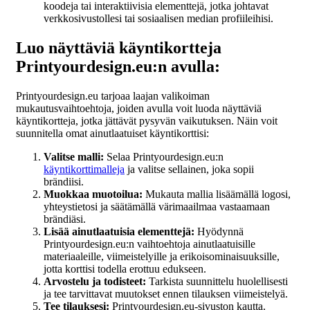
koodeja tai interaktiivisia elementtejä, jotka johtavat
verkkosivustollesi tai sosiaalisen median profiileihisi.
Luo näyttäviä käyntikortteja
Printyourdesign.eu:n avulla:
Printyourdesign.eu tarjoaa laajan valikoiman
mukautusvaihtoehtoja, joiden avulla voit luoda näyttäviä
käyntikortteja, jotka jättävät pysyvän vaikutuksen. Näin voit
suunnitella omat ainutlaatuiset käyntikorttisi:
Valitse malli:
Selaa Printyourdesign.eu:n
käyntikorttimalleja
ja valitse sellainen, joka sopii
brändiisi.
Muokkaa muotoilua:
Mukauta mallia lisäämällä logosi,
yhteystietosi ja säätämällä värimaailmaa vastaamaan
brändiäsi.
Lisää ainutlaatuisia elementtejä:
Hyödynnä
Printyourdesign.eu:n vaihtoehtoja ainutlaatuisille
materiaaleille, viimeistelyille ja erikoisominaisuuksille,
jotta korttisi todella erottuu edukseen.
Arvostelu ja todisteet:
Tarkista suunnittelu huolellisesti
ja tee tarvittavat muutokset ennen tilauksen viimeistelyä.
Tee tilauksesi:
Printyourdesign.eu-sivuston kautta.