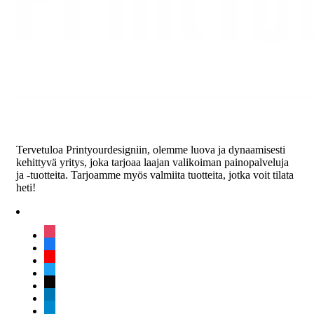
Tervetuloa Printyourdesigniin, olemme luova ja dynaamisesti
kehittyvä yritys, joka tarjoaa laajan valikoiman painopalveluja
ja -tuotteita. Tarjoamme myös valmiita tuotteita, jotka voit tilata
heti!
instagram
facebook
youtube
twitter
tiktok
linkedin
telegram