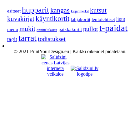
hupparit
kangas
kutsut
esitteet
kirjanmerkit
käyntikortit
kuvakirjat
lahjakortit
lentolehtiset
liput
t-paidat
mukit
pullot
menu
paikkakortit
onnittelukortit
tarrat
todistukset
tagit
© 2021 PrintYourDesign.eu | Kaikki oikeudet pidätetään.