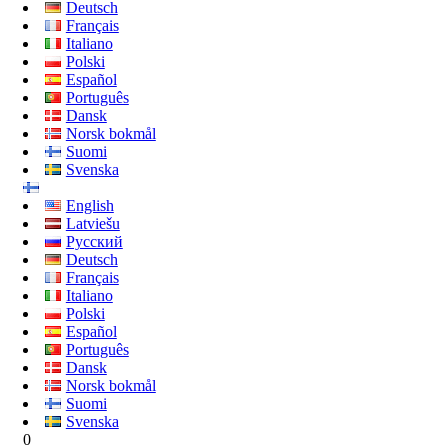
Deutsch
Français
Italiano
Polski
Español
Português
Dansk
Norsk bokmål
Suomi
Svenska
English
Latviešu
Русский
Deutsch
Français
Italiano
Polski
Español
Português
Dansk
Norsk bokmål
Suomi
Svenska
0