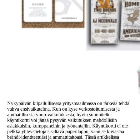
Nykypäivän kilpailullisessa yritysmaailmassa on tärkeää tehdä
vahva ensivaikutelma. Kun on kyse verkostoitumisesta ja
ammatillisesta vuorovaikutuksesta, hyvin suunniteltu
käyntikortti voi jättää pysyvän vaikutuksen mahdollisiin
asiakkaisiin, kumppaneihin ja työnantajiin. Käyntikortti ei ole
pelkkä yhteystietoja sisältävä paperilappu, vaan se kuvastaa
brändi-identiteettiäsi ja ammattitaitoasi. Tässä artikkelissa