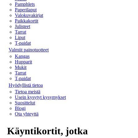
Pamphlets
Paperilaput
Valokuvakirjat
Paikkakortit
Julisteet
Tarrat
Liput
T-paidat
Valmiit painotuotteet
Kangas
Hupparit
Mukit
Tarrat
T-paidat
Hyödyllistä tietoa
Tietoa meistä
Usein kysytyt kysymykset
Suosittelut
Blogi
Ota yhteyttä
Käyntikortit, jotka