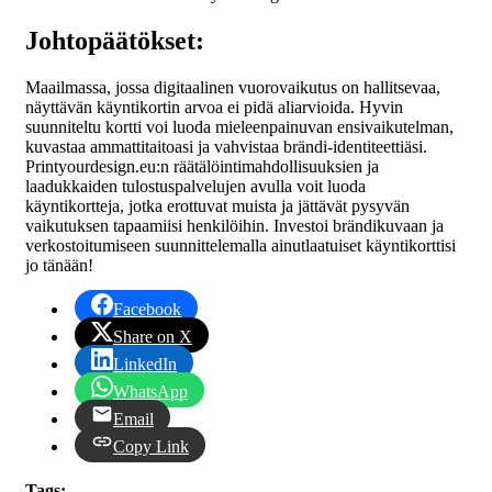
Johtopäätökset:
Maailmassa, jossa digitaalinen vuorovaikutus on hallitsevaa,
näyttävän käyntikortin arvoa ei pidä aliarvioida. Hyvin
suunniteltu kortti voi luoda mieleenpainuvan ensivaikutelman,
kuvastaa ammattitaitoasi ja vahvistaa brändi-identiteettiäsi.
Printyourdesign.eu:n räätälöintimahdollisuuksien ja
laadukkaiden tulostuspalvelujen avulla voit luoda
käyntikortteja, jotka erottuvat muista ja jättävät pysyvän
vaikutuksen tapaamiisi henkilöihin. Investoi brändikuvaan ja
verkostoitumiseen suunnittelemalla ainutlaatuiset käyntikorttisi
jo tänään!
Facebook
Share on X
LinkedIn
WhatsApp
Email
Copy Link
Tags: