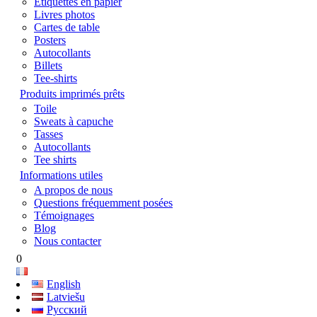
Étiquettes en papier
Livres photos
Cartes de table
Posters
Autocollants
Billets
Tee-shirts
Produits imprimés prêts
Toile
Sweats à capuche
Tasses
Autocollants
Tee shirts
Informations utiles
A propos de nous
Questions fréquemment posées
Témoignages
Blog
Nous contacter
0
English
Latviešu
Русский