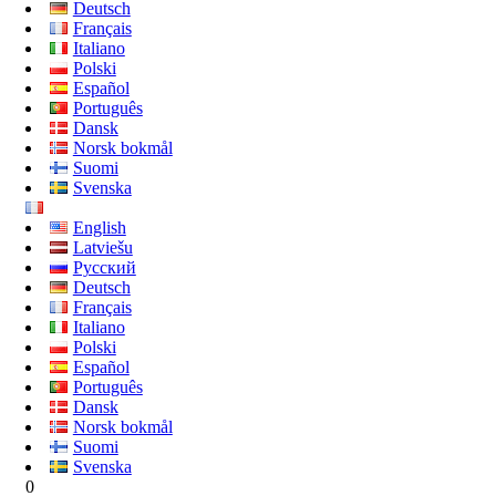
Deutsch
Français
Italiano
Polski
Español
Português
Dansk
Norsk bokmål
Suomi
Svenska
English
Latviešu
Русский
Deutsch
Français
Italiano
Polski
Español
Português
Dansk
Norsk bokmål
Suomi
Svenska
0