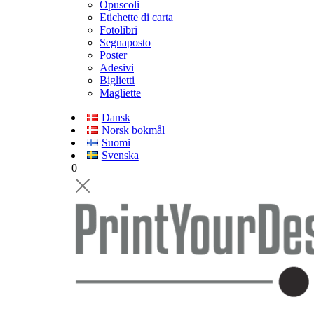
Opuscoli
Etichette di carta
Fotolibri
Segnaposto
Poster
Adesivi
Biglietti
Magliette
Dansk
Norsk bokmål
Suomi
Svenska
0