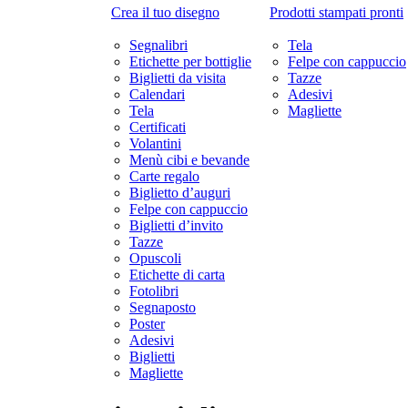
Crea il tuo disegno
Prodotti stampati pronti
Segnalibri
Tela
Etichette per bottiglie
Felpe con cappuccio
Biglietti da visita
Tazze
Calendari
Adesivi
Tela
Magliette
Certificati
Volantini
Menù cibi e bevande
Carte regalo
Biglietto d’auguri
Felpe con cappuccio
Biglietti d’invito
Tazze
Opuscoli
Etichette di carta
Fotolibri
Segnaposto
Poster
Adesivi
Biglietti
Magliette