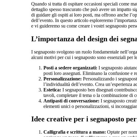
Quando si tratta di ospitare occasioni speciali come mat
dettaglio spesso trascurato che può avere un impatto si
di guidare gli ospiti ai loro posti, ma offrono anche l’
dell’evento. In questo articolo esploreremo l’importanz
e vi guideremo su come creare i vostri segnaposto pers
L’importanza del design dei segn
I segnaposto svolgono un ruolo fondamentale nell’organ
alcuni motivi per cui i segnaposto sono essenziali per le
Posti a sedere organizzati:
I segnaposto aiutano 
posti loro assegnati. Eliminano la confusione e 
Personalizzazione:
Personalizzando i segnaposto,
l’individualità dell’evento. Crea un’esperienza ac
Estetica:
I segnaposto ben disegnati contribuisco
tavoli, completare il tema o la combinazione di co
Antipasti di conversazione:
I segnaposto creati
elementi unici o personalizzazioni, si incoraggia
Idee creative per i segnaposto per
Calligrafia e scrittura a mano:
Optate per nomi 