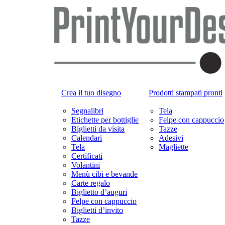
Crea il tuo disegno
Prodotti stampati pronti
Segnalibri
Tela
Etichette per bottiglie
Felpe con cappuccio
Biglietti da visita
Tazze
Calendari
Adesivi
Tela
Magliette
Certificati
Volantini
Menù cibi e bevande
Carte regalo
Biglietto d’auguri
Felpe con cappuccio
Biglietti d’invito
Tazze