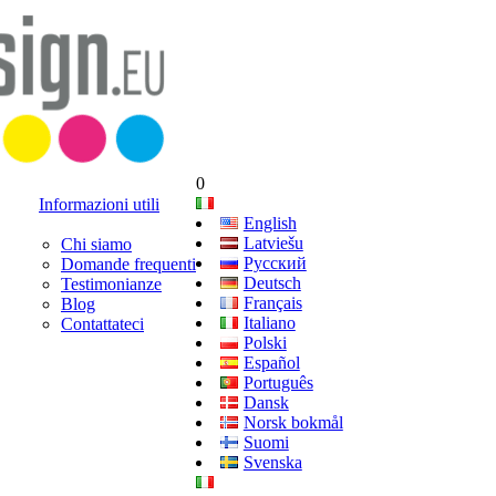
0
Informazioni utili
English
Latviešu
Chi siamo
Русский
Domande frequenti
Deutsch
Testimonianze
Français
Blog
Italiano
Contattateci
Polski
Español
Português
Dansk
Norsk bokmål
Suomi
Svenska