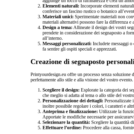
aggiunge un tocco di raffinatezza e crea un ambi
Elementi naturali:
Incorporate elementi naturali
conferisce un fascino rustico o botanico all’even
Materiali unici:
Sperimentate materiali non conve
materiali alternativi possono fare la differenza 
Design a tema:
Allineate il design dei vostri se
prendete in considerazione dei segnaposto a forma
all’interno.
Messaggi personalizzati:
Includete messaggi o c
fa sentire gli ospiti speciali e apprezzati.
Creazione di segnaposto personal
Printyourdesign.eu offre un processo senza soluzione di
perfettamente allo stile e alla visione del vostro event
Scegliere il design:
Esplorate la categoria dei se
che meglio si adatta al tema o allo stile del vostr
Personalizzazione dei dettagli:
Personalizzate i
inoltre possibile regolare i colori, i caratteri e alt
Anteprima e finalizzazione:
Utilizzate la funzi
Apportate le modifiche necessarie per assicurarvi
Selezionare la quantità:
Scegliere la quantità di
Effettuare l’ordine:
Procedere alla cassa, fornir