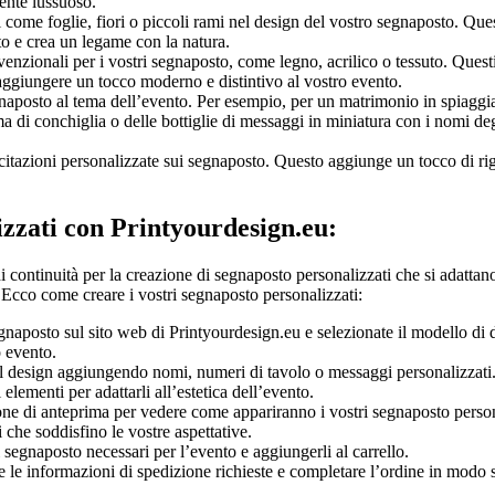
ente lussuoso.
 come foglie, fiori o piccoli rami nel design del vostro segnaposto. Que
to e crea un legame con la natura.
nzionali per i vostri segnaposto, come legno, acrilico o tessuto. Quest
e aggiungere un tocco moderno e distintivo al vostro evento.
gnaposto al tema dell’evento. Per esempio, per un matrimonio in spiaggi
 di conchiglia o delle bottiglie di messaggi in miniatura con i nomi deg
itazioni personalizzate sui segnaposto. Questo aggiunge un tocco di ri
izzati con Printyourdesign.eu:
 continuità per la creazione di segnaposto personalizzati che si adattan
o. Ecco come creare i vostri segnaposto personalizzati:
gnaposto sul sito web di Printyourdesign.eu e selezionate il modello di 
o evento.
l design aggiungendo nomi, numeri di tavolo o messaggi personalizzati
ri elementi per adattarli all’estetica dell’evento.
one di anteprima per vedere come appariranno i vostri segnaposto person
 che soddisfino le vostre aspettative.
 segnaposto necessari per l’evento e aggiungerli al carrello.
e le informazioni di spedizione richieste e completare l’ordine in modo 