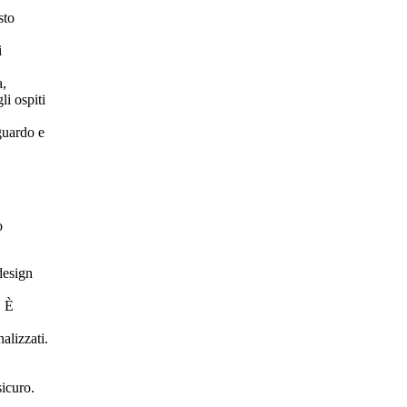
sto
i
a,
li ospiti
guardo e
o
design
. È
alizzati.
sicuro.