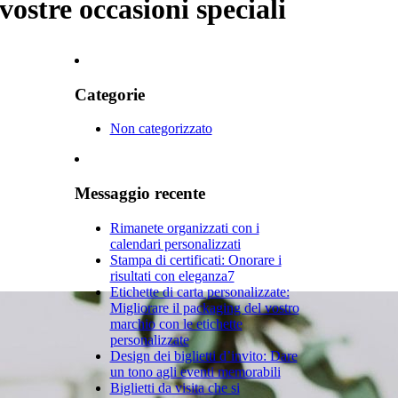
ostre occasioni speciali
Categorie
Non categorizzato
Messaggio recente
Rimanete organizzati con i
calendari personalizzati
Stampa di certificati: Onorare i
risultati con eleganza7
Etichette di carta personalizzate:
Migliorare il packaging del vostro
marchio con le etichette
personalizzate
Design dei biglietti d’invito: Dare
un tono agli eventi memorabili
Biglietti da visita che si