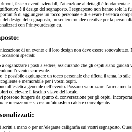
rimoni, feste o eventi aziendali, l’attenzione ai dettagli è fondamentale
gnificativo è il design del segnaposto. I segnaposto non hanno solo la f
opportunità di aggiungere un tocco personale e di elevare l’estetica comp
a del design dei segnaposto, presenteremo idee creative per la personal
onalizzati con Printyourdesign.eu.
aposto:
izzazione di un evento e il loro design non deve essere sottovalutato.
 occasioni speciali:
a organizzare i posti a sedere, assicurando che gli ospiti siano guidati v
rendono l’evento scorrevole.
 è possibile aggiungere un tocco personale che rifletta il tema, lo stile
cogliente e memorabile per i vostri ospiti.
no all’estetica generale dell’evento. Possono valorizzare l’arredamento
lori ed elevare il fascino visivo del locale.
vi possono fungere da spunto di conversazione per gli ospiti. Incorpor
no le interazioni e si crea un’atmosfera calda e coinvolgente.
sonalizzati:
scritti a mano o per un’elegante calligrafia sui vostri segnaposto. Ques