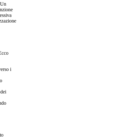
. Un
unzione
lessiva
izzazione
 Ecco
erso i
 o
 dei
ando
to