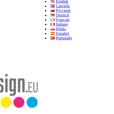
English
Latviešu
Русский
Deutsch
Français
Italiano
Polski
Español
Português