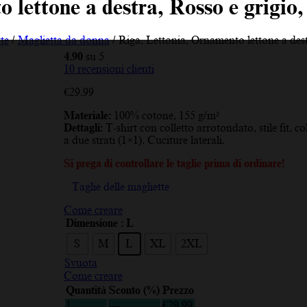
 lettone a destra, Rosso e grigio
te
/
Maglietta da donna
/ Riga, Lettonia, Ornamento lettone a des
4.90
su 5
10
recensioni clienti
€
29.99
Materiale:
100% cotone, 155 g/m²
Dettagli:
T-shirt con colletto arrotondato, stile fit, co
a due strati (1×1). Cuciture laterali.
Si prega di controllare le taglie prima di ordinare!
Taglie delle magliette
Come creare
Dimensione
: L
S
M
L
XL
2XL
Svuota
Come creare
Quantità
Sconto (%)
Prezzo
1
—
€
29.99