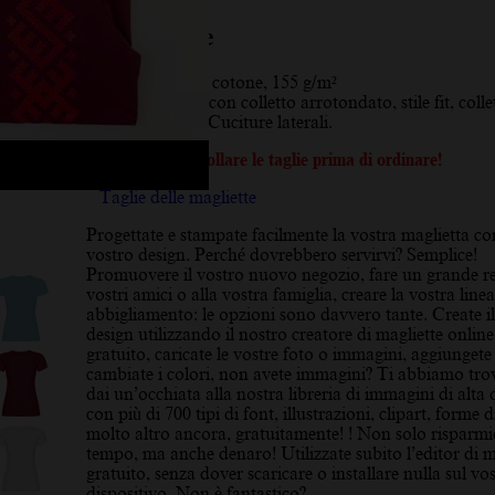
Descrizione
Materiale:
100% cotone, 155 g/m²
Dettagli:
T-shirt con colletto arrotondato, stile fit, colle
due strati (1×1). Cuciture laterali.
Si prega di controllare le taglie prima di ordinare!
Taglie delle magliette
Progettate e stampate facilmente la vostra maglietta con
vostro design. Perché dovrebbero servirvi? Semplice!
Promuovere il vostro nuovo negozio, fare un grande re
vostri amici o alla vostra famiglia, creare la vostra linea
abbigliamento: le opzioni sono davvero tante. Create il
design utilizzando il nostro creatore di magliette online
gratuito, caricate le vostre foto o immagini, aggiungete 
cambiate i colori, non avete immagini? Ti abbiamo tro
dai un’occhiata alla nostra libreria di immagini di alta 
con più di 700 tipi di font, illustrazioni, clipart, forme d
molto altro ancora, gratuitamente! ! Non solo risparmi
tempo, ma anche denaro! Utilizzate subito l’editor di m
gratuito, senza dover scaricare o installare nulla sul vo
dispositivo. Non è fantastico?