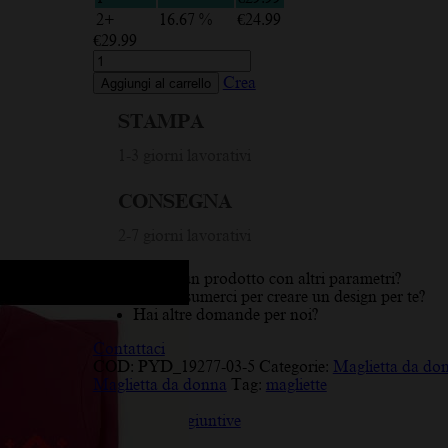
2+
16.67 %
€
24.99
€
29.99
Riga,
Lettonia,
Crea
Aggiungi al carrello
Ornamento
lettone
STAMPA
a
destra,
1-3 giorni lavorativi
Rosso
e
CONSEGNA
grigio,
Maglietta
2-7 giorni lavorativi
da
donna
quantità
Cerchi un prodotto con altri parametri?
Vuoi assumerci per creare un design per te?
Hai altre domande per noi?
Contattaci
COD:
PYD_19277-03-5
Categorie:
Maglietta da do
Maglietta da donna
Tag:
magliette
Descrizione
Informazioni aggiuntive
Recensioni (10)