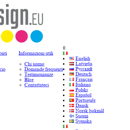
0
onti
Informazioni utili
English
Latviešu
Chi siamo
Русский
cio
Domande frequenti
Deutsch
Testimonianze
Français
Blog
Italiano
Contattateci
Polski
Español
Português
Dansk
Norsk bokmål
Suomi
Svenska