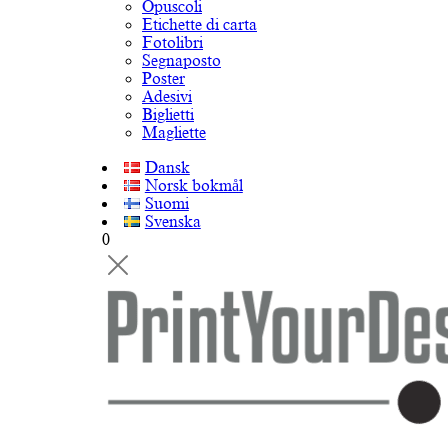
Opuscoli
Etichette di carta
Fotolibri
Segnaposto
Poster
Adesivi
Biglietti
Magliette
Dansk
Norsk bokmål
Suomi
Svenska
0