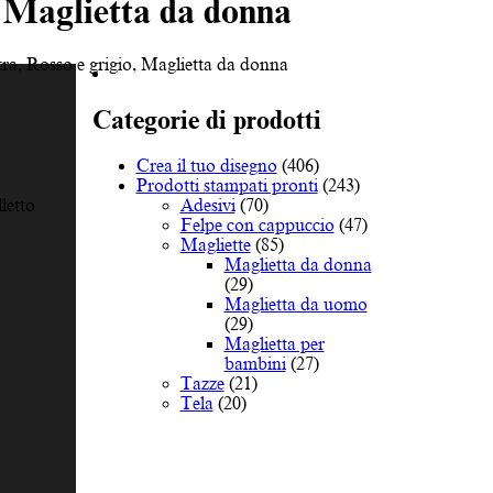
, Maglietta da donna
tra, Rosso e grigio, Maglietta da donna
Categorie di prodotti
Crea il tuo disegno
(406)
Prodotti stampati pronti
(243)
Adesivi
(70)
lletto
Felpe con cappuccio
(47)
Magliette
(85)
Maglietta da donna
(29)
Maglietta da uomo
(29)
Maglietta per
bambini
(27)
Tazze
(21)
Tela
(20)