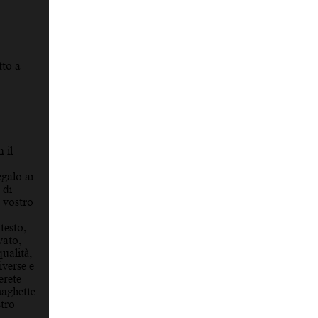
tto a
 il
galo ai
 di
 vostro
testo,
vato,
qualità,
iverse e
erete
agliette
stro