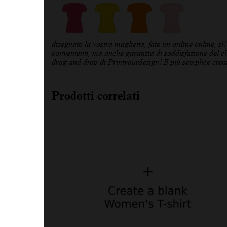
disegnato la vostra maglietta, fate un ordine online, sì
convenienti, ma anche garanzia di soddisfazione del clie
drag and drop di Printyourdesign! Il più semplice crea
Prodotti correlati