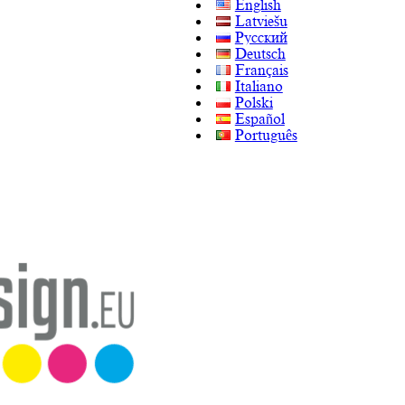
English
Latviešu
Русский
Deutsch
Français
Italiano
Polski
Español
Português