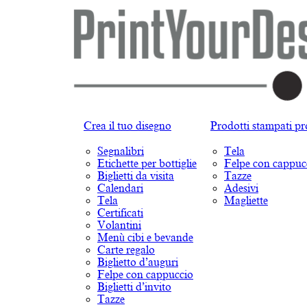
Crea il tuo disegno
Prodotti stampati pr
Segnalibri
Tela
Etichette per bottiglie
Felpe con cappuc
Biglietti da visita
Tazze
Calendari
Adesivi
Tela
Magliette
Certificati
Volantini
Menù cibi e bevande
Carte regalo
Biglietto d’auguri
Felpe con cappuccio
Biglietti d’invito
Tazze