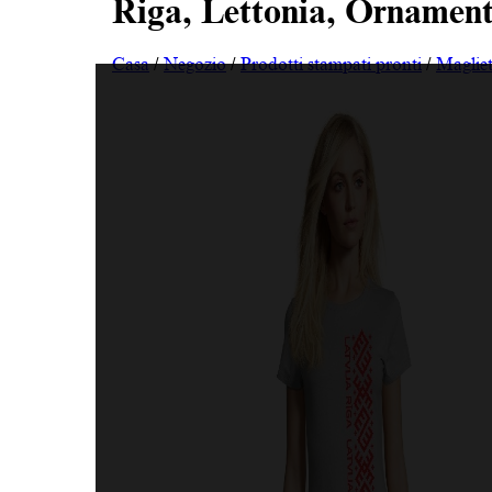
Riga, Lettonia, Ornamento
Casa
/
Negozio
/
Prodotti stampati pronti
/
Magliet