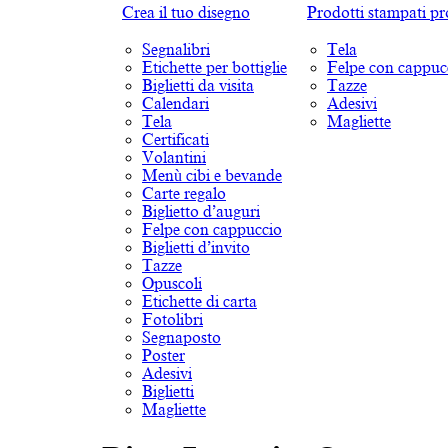
Crea il tuo disegno
Prodotti stampati pr
Segnalibri
Tela
Etichette per bottiglie
Felpe con cappuc
Biglietti da visita
Tazze
Calendari
Adesivi
Tela
Magliette
Certificati
Volantini
Menù cibi e bevande
Carte regalo
Biglietto d’auguri
Felpe con cappuccio
Biglietti d’invito
Tazze
Opuscoli
Etichette di carta
Fotolibri
Segnaposto
Poster
Adesivi
Biglietti
Magliette