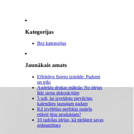
Kategorijas
Bez kategorijas
Jaunākais amats
Effektīvu flajeru izstrāde: Padomi
un triki
Audeklu drukas māksla: No idejas
līdz sienu dekorācijām
5 soli, lai izveidotu pievilcīgu
kalendāru jaunajam gadam
Kā izvēlēties perfektu pudeļu
etiķeti jūsu produktam?
10 radošas idejas, kā pielāgot savas
grāmatzīmes