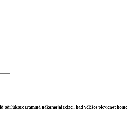
šajā pārlūkprogrammā nākamajai reizei, kad vēlēšos pievienot kom