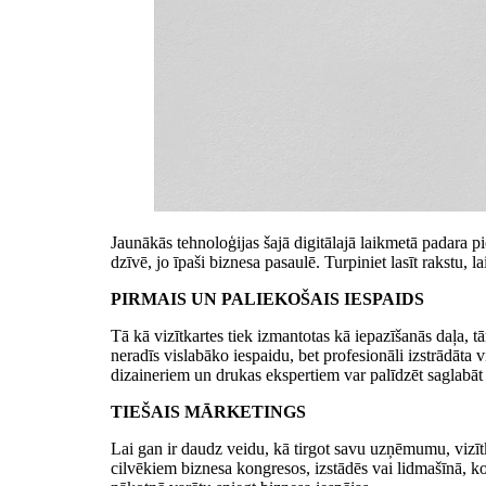
Jaunākās tehnoloģijas šajā digitālajā laikmetā padara p
dzīvē, jo īpaši biznesa pasaulē. Turpiniet lasīt rakstu, 
PIRMAIS UN PALIEKOŠAIS IESPAIDS
Tā kā vizītkartes tiek izmantotas kā iepazīšanās daļa, tā
neradīs vislabāko iespaidu, bet profesionāli izstrādāta 
dizaineriem un drukas ekspertiem var palīdzēt saglabāt
TIEŠAIS MĀRKETINGS
Lai gan ir daudz veidu, kā tirgot savu uzņēmumu, vizītk
cilvēkiem biznesa kongresos, izstādēs vai lidmašīnā, ko