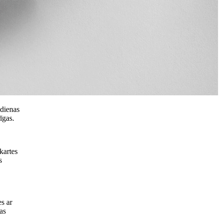
kdienas
īgas.
tkartes
s
es ar
as