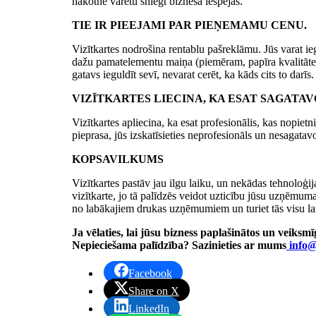
nākotnē varētu sniegt biznesa iespējas.
TIE IR PIEEJAMI PAR PIEŅEMAMU CENU.
Vizītkartes nodrošina rentablu pašreklāmu. Jūs varat ie
dažu pamatelementu maiņa (piemēram, papīra kvalitāte, 
gatavs ieguldīt sevī, nevarat cerēt, ka kāds cits to darīs.
VIZĪTKARTES LIECINA, KA ESAT SAGATAV
Vizītkartes apliecina, ka esat profesionālis, kas nopietn
pieprasa, jūs izskatīsieties neprofesionāls un nesagata
KOPSAVILKUMS
Vizītkartes pastāv jau ilgu laiku, un nekādas tehnoloģij
vizītkarte, jo tā palīdzēs veidot uzticību jūsu uzņēmum
no labākajiem drukas uzņēmumiem un turiet tās visu laik
Ja vēlaties, lai jūsu bizness paplašinātos un veiksm
Nepieciešama palīdzība? Sazinieties ar mums
info@
Facebook
Share on X
LinkedIn