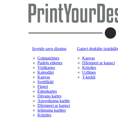
Izveido savu dizainu
Gatavi drukātie izstrādā
Grāmatzīmes
Kanvas
Pudeļu etiķetes
Džemperi ar kapuci
Vizītkartes
Krūzītes
Kalendāri
Uzlīmes
Kanvas
T-krekli
Sertifikāti
Flajeri
Ēdienkartes
Dāvanu kartes
Apsveikuma kartīte
Džemperi ar kapuci
Ielūguma kartītes
Krūzītes