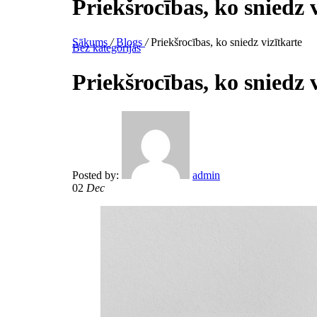
Priekšrocības, ko sniedz 
Sākums
/
Blogs
/
Priekšrocības, ko sniedz vizītkarte
Bez kategorijas
Priekšrocības, ko sniedz 
Posted by:
admin
02
Dec