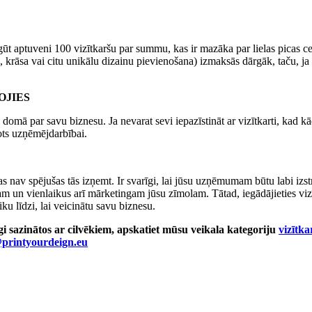
gūt aptuveni 100 vizītkaršu par summu, kas ir mazāka par lielas picas ce
krāsa vai citu unikālu dizainu pievienošana) izmaksās dārgāk, taču, ja
OJIES
i domā par savu biznesu. Ja nevarat sevi iepazīstināt ar vizītkarti, kad kā
vots uzņēmējdarbībai.
as nav spējušas tās izņemt. Ir svarīgi, lai jūsu uzņēmumam būtu labi izst
am un vienlaikus arī mārketingam jūsu zīmolam. Tātad, iegādājieties viz
u līdzi, lai veicinātu savu biznesu.
īgi sazinātos ar cilvēkiem, apskatiet mūsu veikala kategoriju
vizītka
printyourdeign.eu