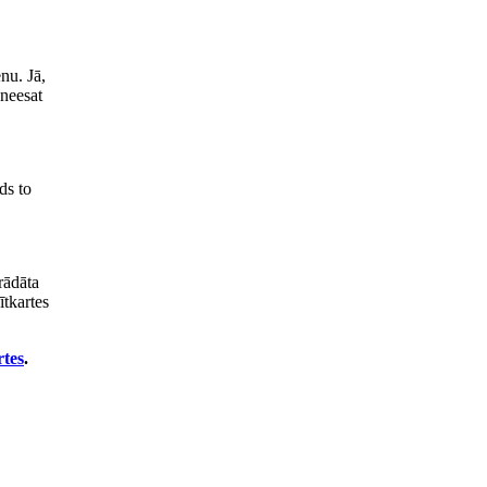
nu. Jā,
 neesat
ds to
rādāta
ītkartes
rtes
.