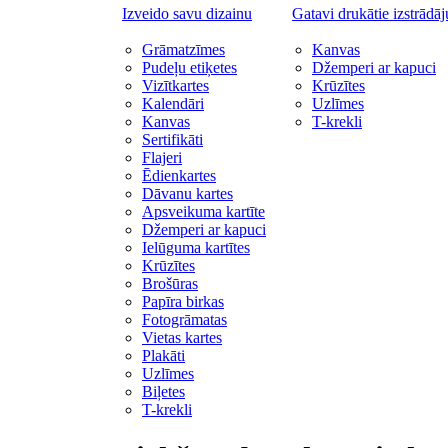
Izveido savu dizainu
Gatavi drukātie izstrādā
Grāmatzīmes
Kanvas
Pudeļu etiķetes
Džemperi ar kapuci
Vizītkartes
Krūzītes
Kalendāri
Uzlīmes
Kanvas
T-krekli
Sertifikāti
Flajeri
Ēdienkartes
Dāvanu kartes
Apsveikuma kartīte
Džemperi ar kapuci
Ielūguma kartītes
Krūzītes
Brošūras
Papīra birkas
Fotogrāmatas
Vietas kartes
Plakāti
Uzlīmes
Biļetes
T-krekli