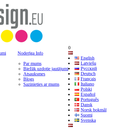
0
jumi
Noderīga Info
English
Latviešu
Par mums
Русский
Biežāk uzdotie jautājumi
Deutsch
Atsauksmes
Français
Blogs
Italiano
Sazinieties ar mums
Polski
Español
Português
Dansk
Norsk bokmål
Suomi
Svenska