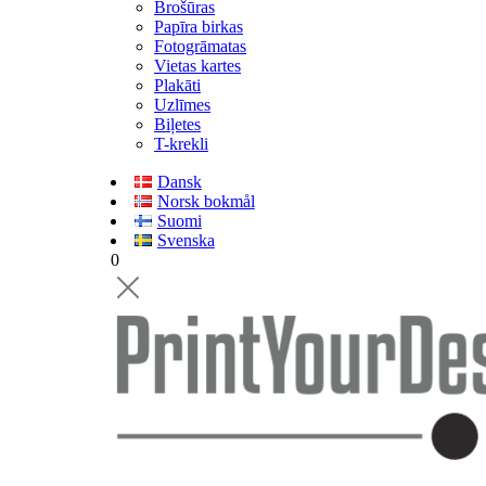
Brošūras
Papīra birkas
Fotogrāmatas
Vietas kartes
Plakāti
Uzlīmes
Biļetes
T-krekli
Dansk
Norsk bokmål
Suomi
Svenska
0