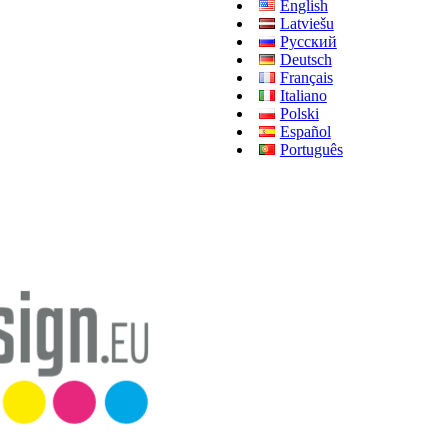
English
Latviešu
Русский
Deutsch
Français
Italiano
Polski
Español
Português