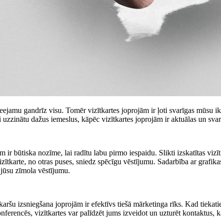
ieejamu gandrīz visu. Tomēr vizītkartes joprojām ir ļoti svarīgas mūsu i
lai uzzinātu dažus iemeslus, kāpēc vizītkartes joprojām ir aktuālas un svar
m ir būtiska nozīme, lai radītu labu pirmo iespaidu. Slikti izskatītas vizī
vizītkarte, no otras puses, sniedz spēcīgu vēstījumu. Sadarbība ar grafika
 jūsu zīmola vēstījumu.
aršu izsniegšana joprojām ir efektīvs tiešā mārketinga rīks. Kad tiekati
nferencēs, vizītkartes var palīdzēt jums izveidot un uzturēt kontaktus, k