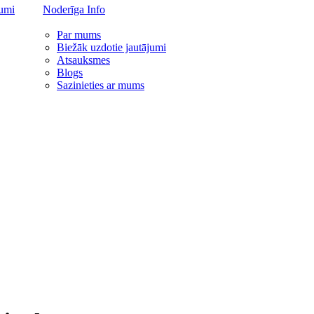
jumi
Noderīga Info
Par mums
Biežāk uzdotie jautājumi
Atsauksmes
Blogs
Sazinieties ar mums