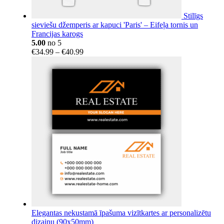
Stilīgs
sieviešu džemperis ar kapuci 'Paris' – Eifeļa tornis un
Francijas karogs
5.00
no 5
Price
€
34.99
–
€
40.99
range:
€34.99
through
€40.99
Elegantas nekustamā īpašuma vizītkartes ar personalizētu
dizainu (90x50mm)