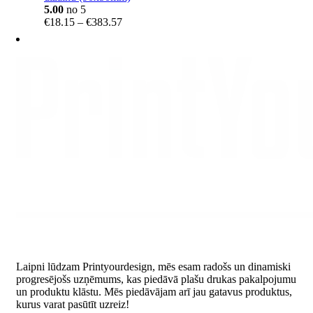
5.00
no 5
Price
€
18.15
–
€
383.57
range:
€18.15
through
€383.57
Laipni lūdzam Printyourdesign, mēs esam radošs un dinamiski
progresējošs uzņēmums, kas piedāvā plašu drukas pakalpojumu
un produktu klāstu. Mēs piedāvājam arī jau gatavus produktus,
kurus varat pasūtīt uzreiz!