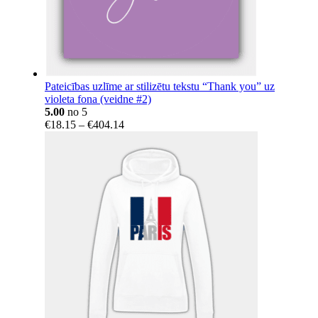
Pateicības uzlīme ar stilizētu tekstu “Thank you” uz
violeta fona (veidne #2)
5.00
no 5
Price
€
18.15
–
€
404.14
range:
€18.15
through
€404.14