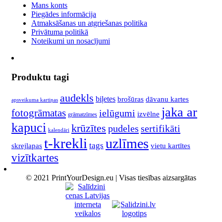
Mans konts
Piegādes informācija
Atmaksāšanas un atgriešanas politika
Privātuma politikā
Noteikumi un nosacījumi
Produktu tagi
audekls
biļetes
brošūras
dāvanu kartes
apsveikuma kartiņas
jaka ar
fotogrāmatas
ielūgumi
izvēlne
grāmatzīmes
kapuci
krūzītes
pudeles
sertifikāti
kalendāri
t-krekli
uzlīmes
tags
skrejlapas
vietu kartītes
vizītkartes
© 2021 PrintYourDesign.eu | Visas tiesības aizsargātas