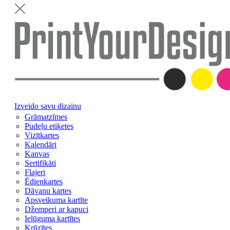
Izveido savu dizainu
Grāmatzīmes
Pudeļu etiķetes
Vizītkartes
Kalendāri
Kanvas
Sertifikāti
Flajeri
Ēdienkartes
Dāvanu kartes
Apsveikuma kartīte
Džemperi ar kapuci
Ielūguma kartītes
Krūzītes