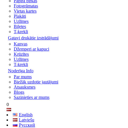
Papīra birkas
Fotogrāmatas
Vietas kartes
Plakāti
Uzlīmes
Biļetes
T-krekli
Gatavi drukātie izstrādājumi
Kanvas
Džemperi ar kapuci
Krūzītes
Uzlīmes
T-krekli
Noderīga Info
Par mums
Biežāk uzdotie jautājumi
Atsauksmes
Blogs
Sazinieties ar mums
0
English
Latviešu
Русский