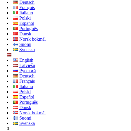
Deutsch
Français
Italiano
Polski
Español
Português
Dansk
Norsk bokmål
Suomi
Svenska
English
Latviešu
Русский
Deutsch
Français
Italiano
Polski
Español
Português
Dansk
Norsk bokmål
Suomi
Svenska
0