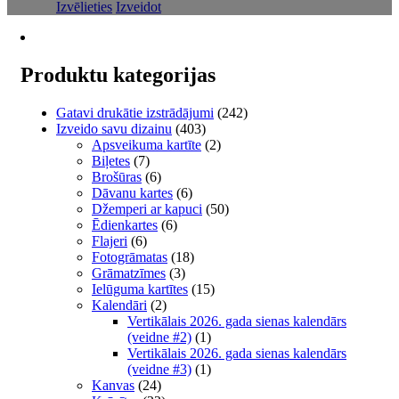
This
range:
Izvēlieties
Izveidot
product
€4.43
has
through
multiple
€26.74
variants.
Produktu kategorijas
The
options
Gatavi drukātie izstrādājumi
(242)
may
Izveido savu dizainu
(403)
be
Apsveikuma kartīte
(2)
chosen
Biļetes
(7)
on
Brošūras
(6)
the
Dāvanu kartes
(6)
product
Džemperi ar kapuci
(50)
page
Ēdienkartes
(6)
Flajeri
(6)
Fotogrāmatas
(18)
Grāmatzīmes
(3)
Ielūguma kartītes
(15)
Kalendāri
(2)
Vertikālais 2026. gada sienas kalendārs
(veidne #2)
(1)
Vertikālais 2026. gada sienas kalendārs
(veidne #3)
(1)
Kanvas
(24)