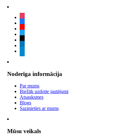
instagram
facebook
youtube
twitter
tiktok
linkedin
telegram
Noderīga informācija
Par mums
Biežāk uzdotie jautājumi
Atsauksmes
Blogs
Sazinieties ar mums
Mūsu veikals