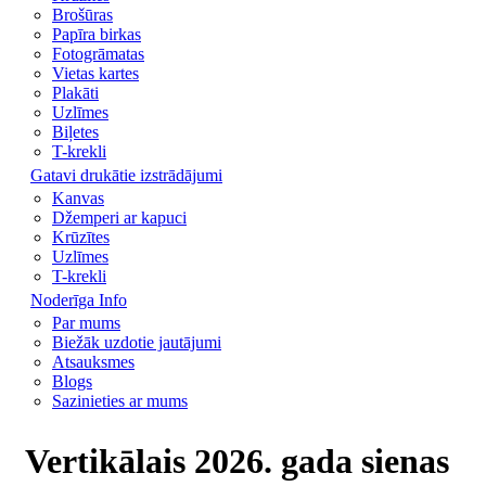
Brošūras
Papīra birkas
Fotogrāmatas
Vietas kartes
Plakāti
Uzlīmes
Biļetes
T-krekli
Gatavi drukātie izstrādājumi
Kanvas
Džemperi ar kapuci
Krūzītes
Uzlīmes
T-krekli
Noderīga Info
Par mums
Biežāk uzdotie jautājumi
Atsauksmes
Blogs
Sazinieties ar mums
Vertikālais 2026. gada sienas