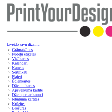
Izveido savu dizainu
Grāmatzīmes
Pudeļu etiķetes
Vizītkartes
Kalendāri
Kanvas
Sertifikāti
Flajeri
Ēdienkartes
Dāvanu kartes
Apsveikuma kartīte
Džemperi ar kapuci
Ielūguma kartītes
Krūzītes
Brošūras