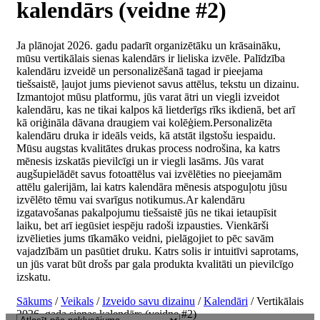
kalendārs (veidne #2)
Ja plānojat 2026. gadu padarīt organizētāku un krāsaināku,
mūsu vertikālais sienas kalendārs ir lieliska izvēle. Palīdzība
kalendāru izveidē un personalizēšanā tagad ir pieejama
tiešsaistē, ļaujot jums pievienot savus attēlus, tekstu un dizainu.
Izmantojot mūsu platformu, jūs varat ātri un viegli izveidot
kalendāru, kas ne tikai kalpos kā lietderīgs rīks ikdienā, bet arī
kā oriģināla dāvana draugiem vai kolēģiem.Personalizēta
kalendāru druka ir ideāls veids, kā atstāt ilgstošu iespaidu.
Mūsu augstas kvalitātes drukas process nodrošina, ka katrs
mēnesis izskatās pievilcīgi un ir viegli lasāms. Jūs varat
augšupielādēt savus fotoattēlus vai izvēlēties no pieejamām
attēlu galerijām, lai katrs kalendāra mēnesis atspoguļotu jūsu
izvēlēto tēmu vai svarīgus notikumus.Ar kalendāru
izgatavošanas pakalpojumu tiešsaistē jūs ne tikai ietaupīsit
laiku, bet arī iegūsiet iespēju radoši izpausties. Vienkārši
izvēlieties jums tīkamāko veidni, pielāgojiet to pēc savām
vajadzībām un pasūtiet druku. Katrs solis ir intuitīvi saprotams,
un jūs varat būt drošs par gala produkta kvalitāti un pievilcīgo
izskatu.
Sākums
/
Veikals
/
Izveido savu dizainu
/
Kalendāri
/ Vertikālais
2026. gada sienas kalendārs (veidne #2)