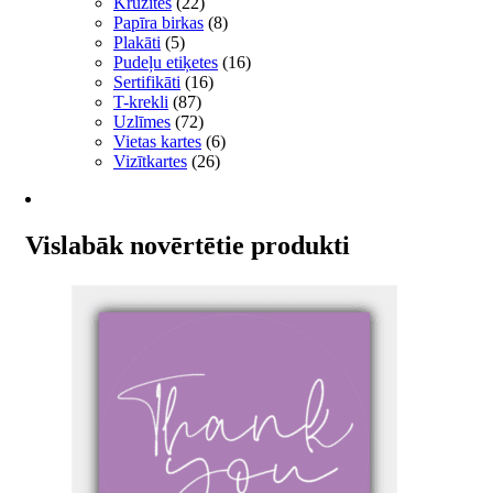
Krūzītes
(22)
Papīra birkas
(8)
Plakāti
(5)
Pudeļu etiķetes
(16)
Sertifikāti
(16)
T-krekli
(87)
Uzlīmes
(72)
Vietas kartes
(6)
Vizītkartes
(26)
Vislabāk novērtētie produkti