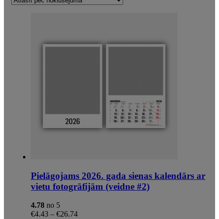
Pielāgojams 2026. gada sienas kalendārs ar
vietu fotogrāfijām (veidne #2)
4.78
no 5
Price
€
4.43
–
€
26.74