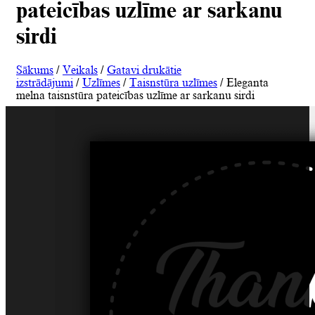
pateicības uzlīme ar sarkanu
sirdi
Sākums
/
Veikals
/
Gatavi drukātie
izstrādājumi
/
Uzlīmes
/
Taisnstūra uzlīmes
/ Eleganta
melna taisnstūra pateicības uzlīme ar sarkanu sirdi