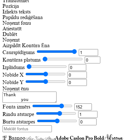
Transformēt
Pozīcija
Izliekts teksts
Papildu rediģēšana
Noņemt fonu
Atiestatīt
Dublēt
Noņemt
Aizpildīt
Kontūra
Ēna
Caurspīdīgums
Kontūras platums
Izplūdums
Nobīde X
Nobīde Y
Noņemt ēnu
Fonta izmērs
Rindu atstarpe
Burtu atstarpes
Adreena
!F Baanoo
Adobe Caslon Pro Bold
Adine Kirnberg Alternate