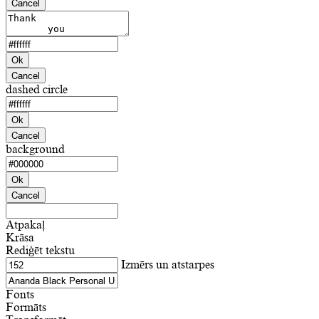
Cancel
Ok
Cancel
dashed circle
Ok
Cancel
background
Ok
Cancel
Atpakaļ
Krāsa
Rediģēt tekstu
Izmērs un atstarpes
Fonts
Formāts