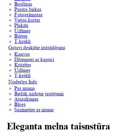
Brošūras
Papīra birkas
Fotogrāmatas
Vietas kartes
Plakāti
Uzlīmes
Biļetes
T-krekli
Gatavi drukātie izstrādājumi
Kanvas
Džemperi ar kapuci
Krūzītes
Uzlīmes
T-krekli
Noderīga Info
Par mums
Biežāk uzdotie jautājumi
Atsauksmes
Blogs
Sazinieties ar mums
Eleganta melna taisnstūra