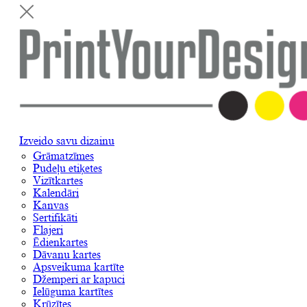
Izveido savu dizainu
Grāmatzīmes
Pudeļu etiķetes
Vizītkartes
Kalendāri
Kanvas
Sertifikāti
Flajeri
Ēdienkartes
Dāvanu kartes
Apsveikuma kartīte
Džemperi ar kapuci
Ielūguma kartītes
Krūzītes