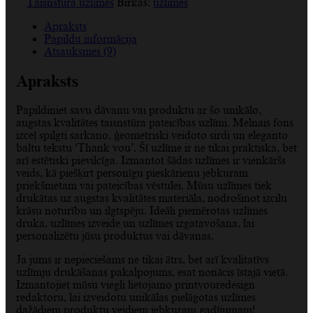
Taisnstūra uzlīmes
Birkas:
uzlīmes
Apraksts
Papildu informācija
Atsauksmes (9)
Apraksts
Papildiniet savu dāvanu vai produktu ar šo unikālo,
augstas kvalitātes taisnstūra pateicības uzlīmi. Melnais fons
izceļ spilgti sarkano, ģeometriski veidoto sirdi un eleganto
baltu tekstu ‘Thank you’. Šī uzlīme ir ne tikai praktiska, bet
arī estētiski pievilcīga. Izmantot šādas uzlīmes ir vienkāršs
veids, kā piešķirt personīgu pieskārienu jebkuram
priekšmetam vai pateicības vēstulei. Mūsu uzlīmes tiek
drukātas uz augstas kvalitātes materiāla, nodrošinot izcilu
krāsu noturību un ilgtspēju. Ideāli piemērotas uzlīmes
druka, uzlīmes izveide un uzlīmes izgatavošana, lai
personalizētu jūsu produktus vai dāvanas.
Ja jums ir nepieciešams ne tikai ātrs, bet arī kvalitatīvs
uzlīmju drukāšanas pakalpojums, esat nonācis īstajā vietā.
Izmantojiet mūsu viegli lietojamo printyouredesign
redaktoru, lai izveidotu unikālas pielāgotas uzlīmes
dažādiem produktu veidiem jebkuram gadījumam!