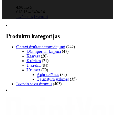
4.90
no 5
Price
€
18.15
–
€
404.14
This
range:
Izvēlieties
Izveidot
product
€18.15
has
through
multiple
€404.14
variants.
Produktu kategorijas
The
options
Gatavi drukātie izstrādājumi
(242)
may
Džemperi ar kapuci
(47)
be
Kanvas
(20)
chosen
Krūzītes
(21)
on
T-krekli
(84)
the
Uzlīmes
(70)
product
Apļa uzlīmes
(35)
page
Taisnstūra uzlīmes
(35)
Izveido savu dizainu
(403)