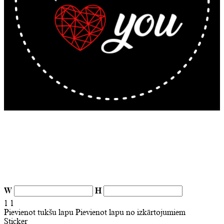
W
H
1
1
Pievienot tukšu lapu
Pievienot lapu no izkārtojumiem
Sticker