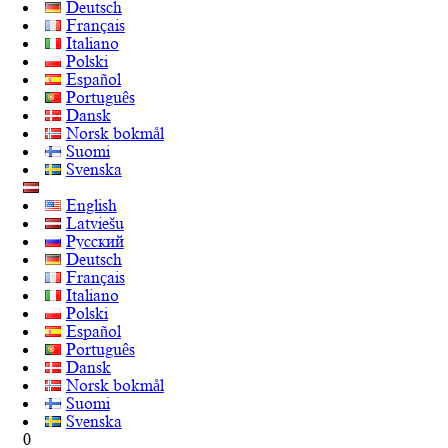
Deutsch
Français
Italiano
Polski
Español
Português
Dansk
Norsk bokmål
Suomi
Svenska
English
Latviešu
Русский
Deutsch
Français
Italiano
Polski
Español
Português
Dansk
Norsk bokmål
Suomi
Svenska
0