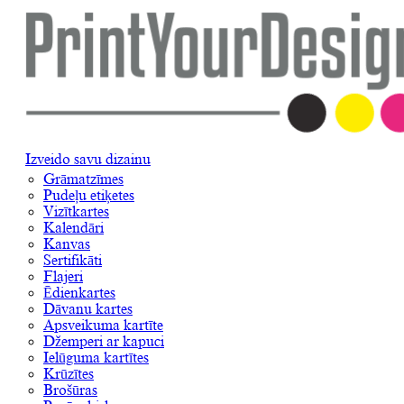
Izveido savu dizainu
Grāmatzīmes
Pudeļu etiķetes
Vizītkartes
Kalendāri
Kanvas
Sertifikāti
Flajeri
Ēdienkartes
Dāvanu kartes
Apsveikuma kartīte
Džemperi ar kapuci
Ielūguma kartītes
Krūzītes
Brošūras