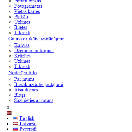
Papīra birkas
Fotogrāmatas
Vietas kartes
Plakāti
Uzlīmes
Biļetes
T-krekli
Gatavi drukātie izstrādājumi
Kanvas
Džemperi ar kapuci
Krūzītes
Uzlīmes
T-krekli
Noderīga Info
Par mums
Biežāk uzdotie jautājumi
Atsauksmes
Blogs
Sazinieties ar mums
0
English
Latviešu
Русский