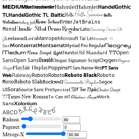
Hahmlet
Hahmlet
Haettenschweiler
HandelGothic
Medium
Hello Summer
TL
HandelGothic TL Baltic
Hello
Hello
Home School
Inter
JetBrains
Valentina
Hickory Jack
Mono
Lato
Learning Curve Alt
Klaudie Nikol Demo Regular
Manrope
Lora
Leelawad
Microsoft Tai Le
G
Microsoft Yi
Neogrey
Montserrat
Montserrat
Baiti
Myriad Pro Regular
Open
Medium
Nunito
Nexa Script Light
Old Standard TT
Oswald
Sans
Open Sans
Oxygen
Otegan Signature Script
Pinyon
Playfair Display
Poppins
PT Sans Narrow Web
PT Sans
Script
Roboto
Web
Roboto
Roboto
Roboto Black
Raleway
Mono
Roboto Slab
Segoe
Rockwell
Sacramento Regular
UI
Spectral
Sora
Source Sans Pro
Still Time Regular
Studio Script
TT
Tw Cen MT
Work
Times New Roman
Vladimir Script
Sans
Xolonium
Rādiuss
Pagriezt
Mērogs-X