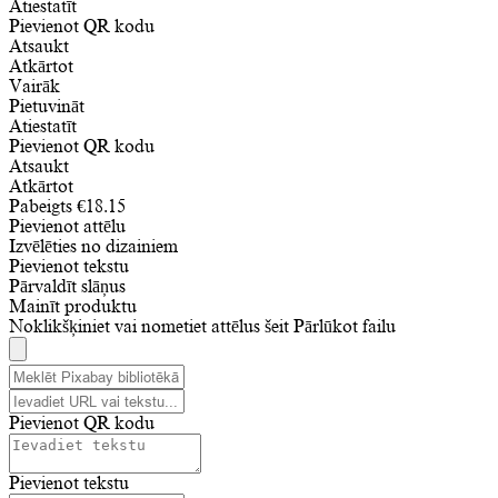
Atiestatīt
Pievienot QR kodu
Atsaukt
Atkārtot
Vairāk
Pietuvināt
Atiestatīt
Pievienot QR kodu
Atsaukt
Atkārtot
Pabeigts
€
18.15
Pievienot attēlu
Izvēlēties no dizainiem
Pievienot tekstu
Pārvaldīt slāņus
Mainīt produktu
Noklikšķiniet vai nometiet attēlus šeit
Pārlūkot failu
Pievienot QR kodu
Pievienot tekstu