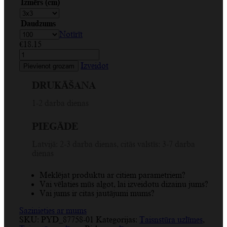
Izmērs (cm)
Daudzums
Notīrīt
€
18.15
Eleganta
melna
Izveidot
Pievienot grozam
taisnstūra
pateicības
DRUKĀŠANA
uzlīme
ar
1-2 darba dienas
sarkanu
sirdi
PIEGĀDE
daudzums
Latvijā: 2-3 darba dienas, citās valstīs: 3-7 darba
dienas
Meklējat produktu ar citiem parametriem?
Vai vēlaties mūs algot, lai izveidotu dizainu jums?
Vai jums ir citas jautājumi mums?
Sazinieties ar mums
SKU:
PYD_87758-01
Kategorijas:
Taisnstūra uzlīmes
,