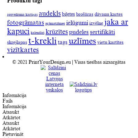
Produktu tagi
audekls
biļetes
brošūras
dāvanu kartes
apsveikuma kartiņas
jaka ar
fotogrāmatas
ielūgumi
izvēlne
grāmatzīmes
kapuci
krūzītes
pudeles
sertifikāti
kalendāri
t-krekli
uzlīmes
tags
skrejlapas
vietu kartītes
vizītkartes
© 2021 PrintYourDesign.eu | Visas tiesības aizsargātas
Informācija
Fails
Informācija
Atsaukt
Atkārtot
Atsaukt
Atkārtot
Pietuvināt