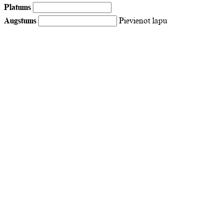
Platums
Augstums
Pievienot lapu