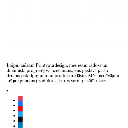
Laipni lūdzam Printyourdesign, mēs esam radošs un
dinamiski progresējošs uzņēmums, kas piedāvā plašu
drukas pakalpojumu un produktu klāstu. Mēs piedāvājam
arī jau gatavus produktus, kurus varat pasūtīt uzreiz!
instagram
facebook
youtube
twitter
tiktok
linkedin