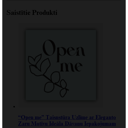
Saistītie Produkti
“Open me” Taisnstūra Uzlīme ar Eleganto
Zaru Motīvu Ideāla Dāvanu Iepakojumam