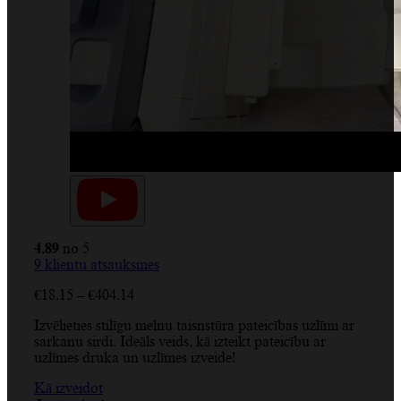
4.89
no 5
9
klientu atsauksmes
Price
€
18.15
–
€
404.14
range:
Izvēlieties stilīgu melnu taisnstūra pateicības uzlīmi ar
€18.15
sarkanu sirdi. Ideāls veids, kā izteikt pateicību ar
through
uzlīmes druka un uzlīmes izveide!
€404.14
Kā izveidot