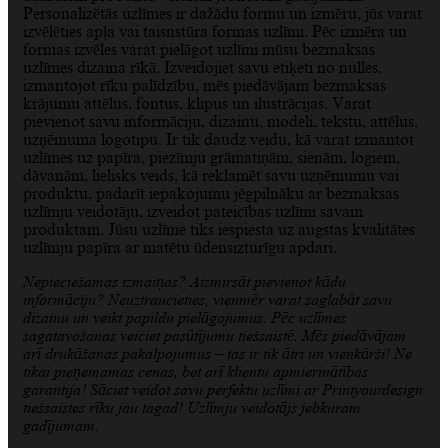
Personalizētās uzlīmes ir dažādu formu un izmēru, jūs varat
izvēlēties apļa vai taisnstūra formas uzlīmi. Pēc izmēra un
formas izvēles varat pielāgot uzlīmi mūsu bezmaksas
uzlīmes dizaina rīkā. Izveidojiet savu etiķeti no nulles,
izmantojot rīku palīdzību, mēs piedāvājam bezmaksas
krājumu attēlus, fontus, klipus un ilustrācijas. Varat
pievienot savu informāciju, dizainu, modeli, tekstu, attēlus,
uzņēmuma logotipu. Ir tik daudz veidu, kā varat izmantot
uzlīmes uz papīra, piezīmju grāmatiņām, sienām, logiem,
dāvanām, lielisks veids, kā reklamēt savu uzņēmumu vai
produktu, padarīt iepakojumu jēgpilnāku ar bezmaksas
uzlīmju veidotāju, izveidot pateicības uzlīmi savam
produktam. Jūsu uzlīme tiks iespiesta uz augstas kvalitātes
uzlīmju papīra ar matētu ūdensizturīgu apdari.
Nepieciešamas izmaiņas? Aizmirsāt pievienot kādu
informāciju? Neuztraucieties, vienmēr varat saglabāt savu
dizainu un veikt papildu pielāgojumus. Pēc uzlīmes
sagatavošanas veiciet pasūtījumu tiešsaistē. Mēs piedāvājam
arī drukāšanas pakalpojumus – tas ir tik ātri un vienkārši! Ne
tikai pieņemamas cenas, bet arī klientu apmierinātības
garantija! Sāciet veidot savu perfektu uzlīmi ar Printyourdesign
tiešsaistes rīku jau tagad! Uzlīmju veidotājs jebkuram
gadījumam.