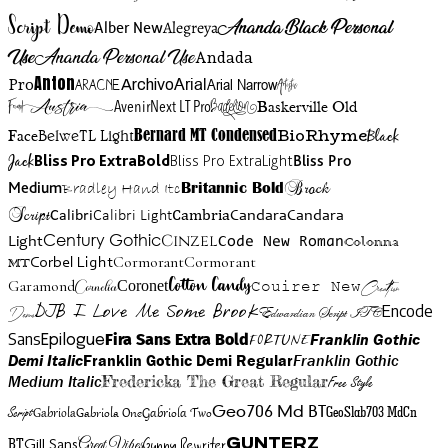
Script Demo
Ananda Black Personal
Alegreya
Alber New
Use
Ananda Personal Use
Andada
Anton
Arial Narrow
Artistic
Pro
Arial
Aracne
Archivo
Austria
Friend
AvenirNext LT Pro
Badelion
Baskerville Old
BioRhyme
BelweTL Light
Bernard MT Condensed
Black
Face
Jack
Bliss Pro ExtraBold
Bliss Pro ExtraLight
Bliss Pro
Brock
Medium
Bradley Hand Itc
Britannic Bold
Script
Cambria
Candara
Calibri
Calibri Light
Candara
Century Gothic
Cinzel
Light
Code New Roman
Colonna
Cormorant
Cormorant
Corbel Light
MT
Cotton Candy
Garamond
Cornelia
Coronet
Couirer New
Creattion
DJB I Love Me Some Brook
Encode
Edwardian Script ITC
Demo
Sans
Franklin Gothic
Fira Sans Extra Bold
Fortune
Epilogue
Demi Italic
Franklin Gothic Demi Regular
Franklin Gothic
Medium Italic
Fredericka The Great Regular
Free Style
Gabriola One
Gabriola Two
Geo706 Md BT
GeoSlab703 MdCn
Script
Gabriola
BT
Gunny Rewriter
Great Vibes
Gunterz
Gill Sans