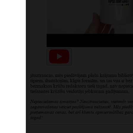
jāuztraucas, mēs piedāvājam plašu krājumu bibliotē
tipiem, ilustrācijām, klipu formām, un tas viss ir bez
bezmaksas krūžu redaktoru tieši tagad, nav nepiecieša
tiešsaistes krūzīšu veidotājs jebkuram gadījumam.
Nepieciešamas izmaiņas? Neuztraucieties, vienmēr vara
sagatavošanas veiciet pasūtījumu tiešsaistē. Mēs piedā
pieņemamas cenas, bet arī klientu apmierinātības garant
tagad!