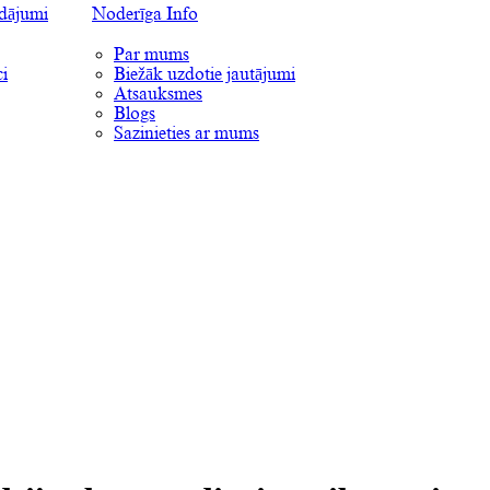
ādājumi
Noderīga Info
Par mums
i
Biežāk uzdotie jautājumi
Atsauksmes
Blogs
Sazinieties ar mums