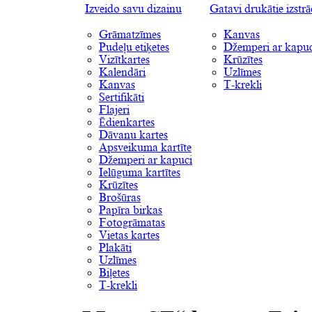
Izveido savu dizainu
Gatavi drukātie izstr
Grāmatzīmes
Kanvas
Pudeļu etiķetes
Džemperi ar kapuc
Vizītkartes
Krūzītes
Kalendāri
Uzlīmes
Kanvas
T-krekli
Sertifikāti
Flajeri
Ēdienkartes
Dāvanu kartes
Apsveikuma kartīte
Džemperi ar kapuci
Ielūguma kartītes
Krūzītes
Brošūras
Papīra birkas
Fotogrāmatas
Vietas kartes
Plakāti
Uzlīmes
Biļetes
T-krekli