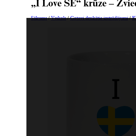
„I Love SE“ krūze – Zvied
Sākums
/
Veikals
/
Gatavi drukātie izstrādājumi
/
K