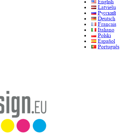
English
Latviešu
Русский
Deutsch
Français
Italiano
Polski
Español
Português