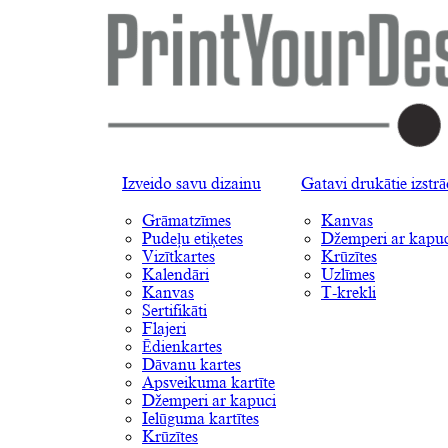
Izveido savu dizainu
Gatavi drukātie izstr
Grāmatzīmes
Kanvas
Pudeļu etiķetes
Džemperi ar kapuc
Vizītkartes
Krūzītes
Kalendāri
Uzlīmes
Kanvas
T-krekli
Sertifikāti
Flajeri
Ēdienkartes
Dāvanu kartes
Apsveikuma kartīte
Džemperi ar kapuci
Ielūguma kartītes
Krūzītes