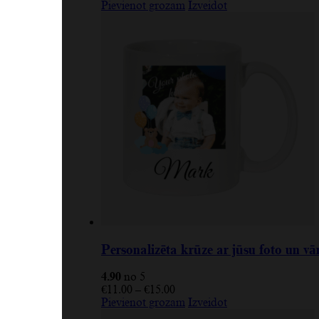
Pievienot grozam
Izveidot
Personalizēta krūze ar jūsu foto un v
4.90
no 5
€
11.00
–
€
15.00
Pievienot grozam
Izveidot