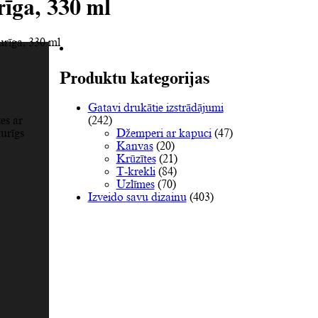
rīga, 330 ml
urīga, 330 ml
Produktu kategorijas
Gatavi drukātie izstrādājumi
(242)
es ar
Džemperi ar kapuci
(47)
urīgs
Kanvas
(20)
Krūzītes
(21)
T-krekli
(84)
Uzlīmes
(70)
Izveido savu dizainu
(403)