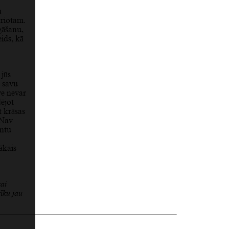
u
triotam.
gāšanu,
eids, kā
 jūs
 savu
ve nevar
ējot
t krāsas
 Nav
ontu
ākais
kai
rīku jau