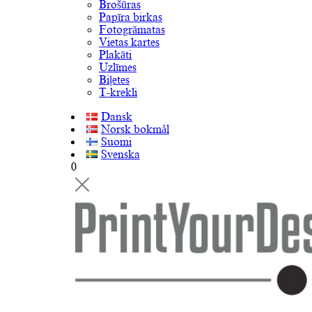
Brošūras
Papīra birkas
Fotogrāmatas
Vietas kartes
Plakāti
Uzlīmes
Biļetes
T-krekli
Dansk
Norsk bokmål
Suomi
Svenska
0