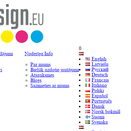
0
ādājumi
Noderīga Info
English
Latviešu
Par mums
Русский
i
Biežāk uzdotie jautājumi
Deutsch
Atsauksmes
Français
Blogs
Italiano
Sazinieties ar mums
Polski
Español
Português
Dansk
Norsk bokmål
Suomi
Svenska