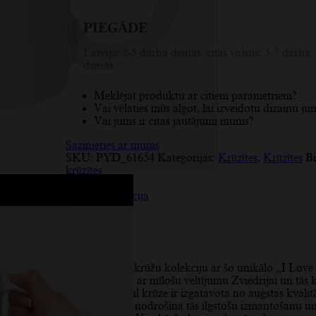
karoga
dizains,
PIEGĀDE
siltuma
izturīga,
330
Latvijā: 2-3 darba dienas, citās valstīs: 3-7 darba
ml
dienas
daudzums
Meklējat produktu ar citiem parametriem?
Vai vēlaties mūs algot, lai izveidotu dizainu ju
Vai jums ir citas jautājumi mums?
Sazinieties ar mums
SKU:
PYD_61654
Kategorijas:
Krūzītes
,
Krūzītes
Bi
krūzītes
Apraksts
Papildu informācija
Atsauksmes (7)
Apraksts
Papildiniet savu krūžu kolekciju ar šo unikālo „I Lov
krūzi, kas izceļas ar mīlošu veltījumu Zviedrijai un tās 
karogu. Šī 330 ml krūze ir izgatavota no augstas kvalit
materiāliem, kas nodrošina tās ilgstošu izmantošanu u