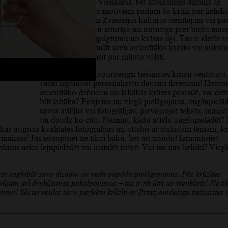
siltuma izturību. Vienkāršs, bet izteiksmīgs dizains ar
Zviedrijas karoga motīviem padara šo krūzi par lielisk
dāvanu jebkuram Zviedrijas kultūras cienītājam vai pa
Krūzes apdruka ir izturīga un noturīga pret biežu maz
saglabājot savu spilgtumu un krāsas ilgi. Tas ir ideāls v
katru dienu izbaudīt savu iecienītāko karsto vai auksto
dzērienu, atgādinot par mīļoto valsti.
Izmantojot Printyourdesign tiešsaistes krūžu veidotāju,
varat izgatavot personalizētu dāvanu ikvienam! Dzerot
iecienītāko dzērienu no labākās krūzes pasaulē, vai dzī
būt labāka? Pieejams un viegli pielāgojams, augšupielād
savus attēlus vai fotogrāfijas, pievienojot tekstu, maino
un daudz ko citu. Nezinat, kādu attēlu augšupielādēt?
kas augstas kvalitātes fotogrāfijas un attēlus ar dažādām tēmām, f
 maksas! Jūs ietaupīsiet ne tikai laiku, bet arī naudu! Izmantojiet
ms neko lejupielādēt vai instalēt ierīcē. Vai tas nav lieliski? Viegl
t saglabāt savu dizainu un veikt papildu pielāgojumus. Pēc krūzītes
vājam arī drukāšanas pakalpojumus – tas ir tik ātri un vienkārši! Ne ti
ija! Sāciet veidot savu perfektu krūzīti ar Printyourdesign tiešsaistes 