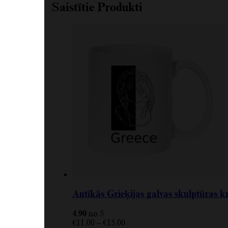
Saistītie Produkti
Antīkās Grieķijas galvas skulptūras k
4.90
no 5
€
11.00
–
€
15.00