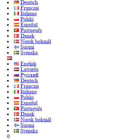
Deutsch
Français
Italiano
Polski
Español
Português
Dansk
Norsk bokmål
Suomi
Svenska
English
Latviešu
Русский
Deutsch
Français
Italiano
Polski
Español
Português
Dansk
Norsk bokmål
Suomi
Svenska
0