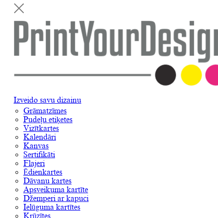
Izveido savu dizainu
Grāmatzīmes
Pudeļu etiķetes
Vizītkartes
Kalendāri
Kanvas
Sertifikāti
Flajeri
Ēdienkartes
Dāvanu kartes
Apsveikuma kartīte
Džemperi ar kapuci
Ielūguma kartītes
Krūzītes