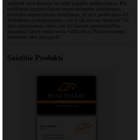
saglabāt savu dizainu un veikt papildu pielāgojumus. Pēc
vizītkartes izgatavošanas veiciet tiešsaistes pasūtījumu,
izvēloties nepieciešamo daudzumu, jā! mēs piedāvājam arī
drukāšanas pakalpojumus – tas ir tik ātri un vienkārši! Ne
tikai pieņemamas cenas, bet arī klientu apmierinātības
garantija! Sāciet veidot savu vizītkarti ar Printyourdeign
tiešsaistes rīku jau tagad!
Saistītie Produkti