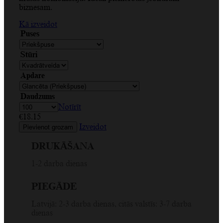
biznesam.
Kā izveidot
Puses
Stūri
Apdare
Daudzums
Notīrīt
€
18.15
Izveidot
Pievienot grozam
DRUKĀŠANA
1-2 darba dienas
PIEGĀDE
Latvijā: 2-3 darba dienas, citās valstīs: 3-7 darba
dienas