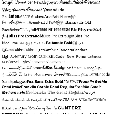
Script Demo
Ananda Black Personal
Alegreya
Alber New
Use
Ananda Personal Use
Andada
Anton
Arial Narrow
Artistic
Pro
Arial
Aracne
Archivo
Austria
Friend
AvenirNext LT Pro
Badelion
Baskerville Old
BioRhyme
BelweTL Light
Bernard MT Condensed
Black
Face
Jack
Bliss Pro ExtraBold
Bliss Pro ExtraLight
Bliss Pro
Brock
Medium
Bradley Hand Itc
Britannic Bold
Script
Cambria
Candara
Calibri
Calibri Light
Candara
Century Gothic
Cinzel
Light
Code New Roman
Colonna
Cormorant
Cormorant
Corbel Light
MT
Cotton Candy
Garamond
Cornelia
Coronet
Couirer New
Creattion
DJB I Love Me Some Brook
Encode
Edwardian Script ITC
Demo
Sans
Franklin Gothic
Fira Sans Extra Bold
Fortune
Epilogue
Demi Italic
Franklin Gothic Demi Regular
Franklin Gothic
Medium Italic
Fredericka The Great Regular
Free Style
Gabriola One
Gabriola Two
Geo706 Md BT
GeoSlab703 MdCn
Script
Gabriola
BT
Gunny Rewriter
Great Vibes
Gunterz
Gill Sans