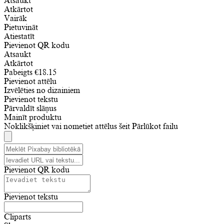
Atsaukt
Atkārtot
Vairāk
Pietuvināt
Atiestatīt
Pievienot QR kodu
Atsaukt
Atkārtot
Pabeigts
€
18.15
Pievienot attēlu
Izvēlēties no dizainiem
Pievienot tekstu
Pārvaldīt slāņus
Mainīt produktu
Noklikšķiniet vai nometiet attēlus šeit
Pārlūkot failu
Pievienot QR kodu
Pievienot tekstu
Cliparts