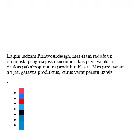
Laipni lūdzam Printyourdesign, mēs esam radošs un
dinamiski progresējošs uzņēmums, kas piedāvā plašu
drukas pakalpojumu un produktu klāstu. Mēs piedāvājam
arī jau gatavus produktus, kurus varat pasūtīt uzreiz!
instagram
facebook
youtube
twitter
tiktok
linkedin
telegram