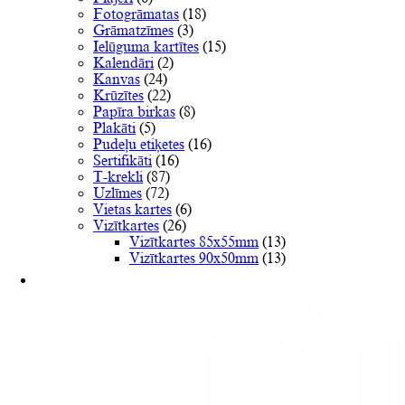
Fotogrāmatas
(18)
Grāmatzīmes
(3)
Ielūguma kartītes
(15)
Kalendāri
(2)
Kanvas
(24)
Krūzītes
(22)
Papīra birkas
(8)
Plakāti
(5)
Pudeļu etiķetes
(16)
Sertifikāti
(16)
T-krekli
(87)
Uzlīmes
(72)
Vietas kartes
(6)
Vizītkartes
(26)
Vizītkartes 85x55mm
(13)
Vizītkartes 90x50mm
(13)