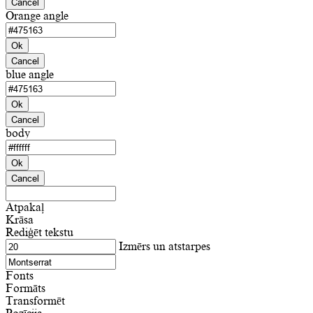
Cancel
Orange angle
Ok
Cancel
blue angle
Ok
Cancel
body
Ok
Cancel
Atpakaļ
Krāsa
Rediģēt tekstu
Izmērs un atstarpes
Fonts
Formāts
Transformēt