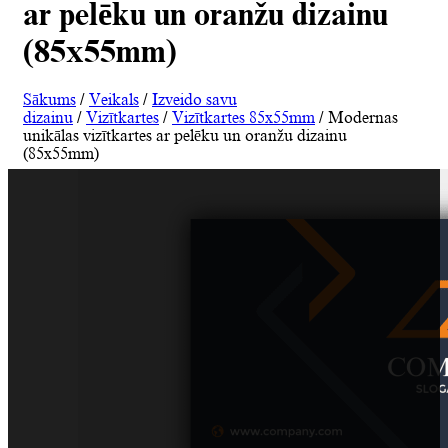
ar pelēku un oranžu dizainu
(85x55mm)
Sākums
/
Veikals
/
Izveido savu
dizainu
/
Vizītkartes
/
Vizītkartes 85x55mm
/ Modernas
unikālas vizītkartes ar pelēku un oranžu dizainu
(85x55mm)