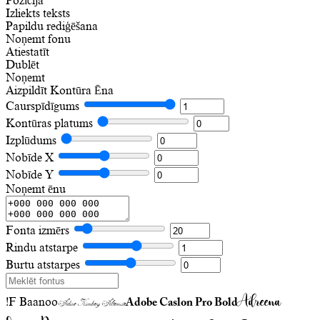
Pozīcija
Izliekts teksts
Papildu rediģēšana
Noņemt fonu
Atiestatīt
Dublēt
Noņemt
Aizpildīt
Kontūra
Ēna
Caurspīdīgums
Kontūras platums
Izplūdums
Nobīde X
Nobīde Y
Noņemt ēnu
Fonta izmērs
Rindu atstarpe
Burtu atstarpes
Adreena
!F Baanoo
Adobe Caslon Pro Bold
Adine Kirnberg Alternate