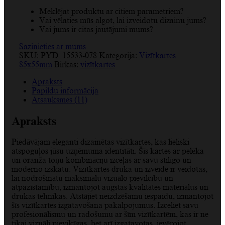
Meklējat produktu ar citiem parametriem?
Vai vēlaties mūs algot, lai izveidotu dizainu jums?
Vai jums ir citas jautājumi mums?
Sazinieties ar mums
SKU:
PYD_15533-078
Kategorija:
Vizītkartes
85x55mm
Birkas:
vizītkartes
Apraksts
Papildu informācija
Atsauksmes (11)
Apraksts
Piedāvājam eleganti dizainētas vizītkartes, kas lieliski
atspoguļos jūsu uzņēmuma identitāti. Šīs kartes ar pelēka
un oranža toņu kombināciju izceļas ar savu stilīgo un
moderno izskatu. Vizītkartes druka un izveide ir veidotas,
lai nodrošinātu maksimālu vizuālo pievilcību un
atpazīstamību, izmantojot augstas kvalitātes materiālus un
drukas tehnikas. Atstājiet neizdzēšamu iespaidu, izmantojot
šīs vizītkartes izgatavošana pakalpojumus. Izceliet savu
profesionālismu un radošumu ar šīm vizītkartēm, kas ir ne
tikai vizuāli pievilcīgas, bet arī izgatavotas, ievērojot