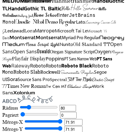
Hahmlet
Hahmlet
Haettenschweiler
HandelGothic
Medium
Hello Summer
TL
HandelGothic TL Baltic
Hello
Hello
Home School
Inter
JetBrains
Valentina
Hickory Jack
Mono
Lato
Learning Curve Alt
Klaudie Nikol Demo Regular
Manrope
Lora
Leelawad
Microsoft Tai Le
G
Microsoft Yi
Neogrey
Montserrat
Montserrat
Baiti
Myriad Pro Regular
Open
Medium
Nunito
Nexa Script Light
Old Standard TT
Oswald
Sans
Open Sans
Oxygen
Otegan Signature Script
Pinyon
Playfair Display
Poppins
PT Sans Narrow Web
PT Sans
Script
Roboto
Web
Roboto
Roboto
Roboto Black
Raleway
Mono
Roboto Slab
Segoe
Rockwell
Sacramento Regular
UI
Spectral
Sora
Source Sans Pro
Still Time Regular
Studio Script
TT
Tw Cen MT
Work
Times New Roman
Vladimir Script
Sans
Xolonium
Rādiuss
Pagriezt
Mērogs-X
Mērogs-Y