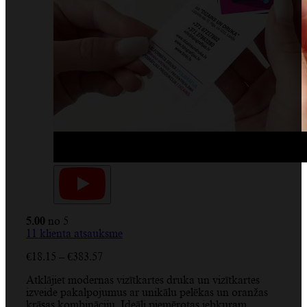
5.00
no 5
11
klienta atsauksme
Price
€
18.15
–
€
383.57
range:
Atklājiet modernas vizītkartes druka un vizītkartes
€18.15
izveide pakalpojumus ar unikālu pelēkas un oranžas
through
krāsas kombināciju. Ideāli piemērotas jebkuram
€383.57