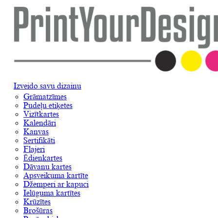
Izveido savu dizainu
Grāmatzīmes
Pudeļu etiķetes
Vizītkartes
Kalendāri
Kanvas
Sertifikāti
Flajeri
Ēdienkartes
Dāvanu kartes
Apsveikuma kartīte
Džemperi ar kapuci
Ielūguma kartītes
Krūzītes
Brošūras