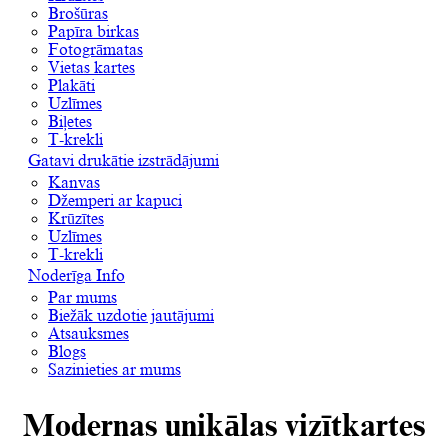
Brošūras
Papīra birkas
Fotogrāmatas
Vietas kartes
Plakāti
Uzlīmes
Biļetes
T-krekli
Gatavi drukātie izstrādājumi
Kanvas
Džemperi ar kapuci
Krūzītes
Uzlīmes
T-krekli
Noderīga Info
Par mums
Biežāk uzdotie jautājumi
Atsauksmes
Blogs
Sazinieties ar mums
Modernas unikālas vizītkartes