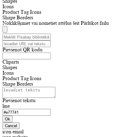
Shapes
Icons
Product Tag Icons
Shape Borders
Noklikšķiniet vai nometiet attēlus šeit
Pārlūkot failu
Pievienot QR kodu
Cliparts
Shapes
Icons
Product Tag Icons
Shape Borders
Pievienot tekstu
line
Ok
Cancel
icon email