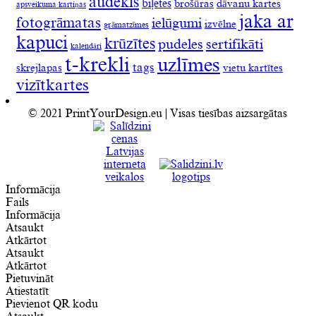
audekls
biļetes
brošūras
dāvanu kartes
apsveikuma kartiņas
jaka ar
fotogrāmatas
ielūgumi
izvēlne
grāmatzīmes
kapuci
krūzītes
pudeles
sertifikāti
kalendāri
t-krekli
uzlīmes
tags
skrejlapas
vietu kartītes
vizītkartes
© 2021 PrintYourDesign.eu | Visas tiesības aizsargātas
Informācija
Fails
Informācija
Atsaukt
Atkārtot
Atsaukt
Atkārtot
Pietuvināt
Atiestatīt
Pievienot QR kodu