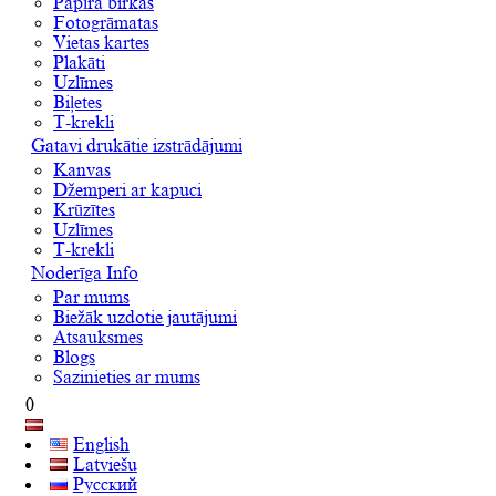
Papīra birkas
Fotogrāmatas
Vietas kartes
Plakāti
Uzlīmes
Biļetes
T-krekli
Gatavi drukātie izstrādājumi
Kanvas
Džemperi ar kapuci
Krūzītes
Uzlīmes
T-krekli
Noderīga Info
Par mums
Biežāk uzdotie jautājumi
Atsauksmes
Blogs
Sazinieties ar mums
0
English
Latviešu
Русский