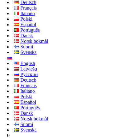
Deutsch
Français
Italiano
Polski
Español
Português
Dansk
Norsk bokmål
Suomi
Svenska
English
Latviešu
Русский
Deutsch
Français
Italiano
Polski
Español
Português
Dansk
Norsk bokmål
Suomi
Svenska
0