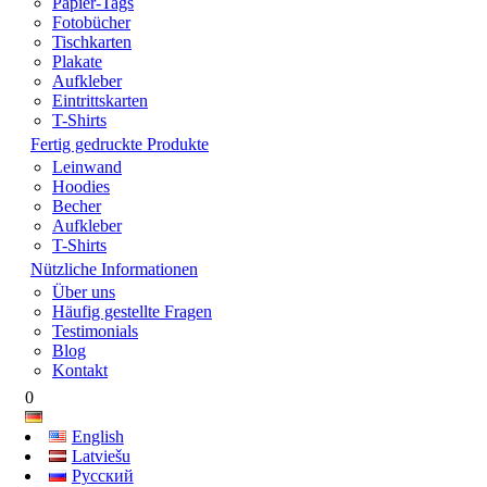
Papier-Tags
Fotobücher
Tischkarten
Plakate
Aufkleber
Eintrittskarten
T-Shirts
Fertig gedruckte Produkte
Leinwand
Hoodies
Becher
Aufkleber
T-Shirts
Nützliche Informationen
Über uns
Häufig gestellte Fragen
Testimonials
Blog
Kontakt
0
English
Latviešu
Русский