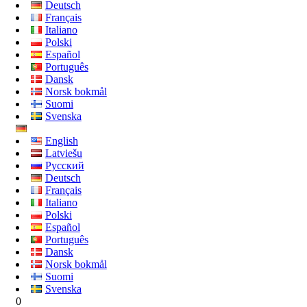
Deutsch
Français
Italiano
Polski
Español
Português
Dansk
Norsk bokmål
Suomi
Svenska
English
Latviešu
Русский
Deutsch
Français
Italiano
Polski
Español
Português
Dansk
Norsk bokmål
Suomi
Svenska
0