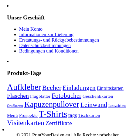
Unser Geschäft
Mein Konto
Informationen zur Lieferung
Erstattungs- und Rückgabebestimmungen
Datenschutzbestimmungen
Bedingungen und Konditionen
Produkt-Tags
Aufkleber
Becher
Einladungen
Eintrittskarten
Fotobücher
Flaschen
Flugblätter
Geschenkkarten
Kapuzenpullover
Leinwand
Lesezeichen
Grußkarten
T-Shirts
tags
Menü
Prospekte
Tischkarten
Visitenkarten
Zertifikate
© 2021 PrintYourDesign.eu | Alle Rechte vorbehalten