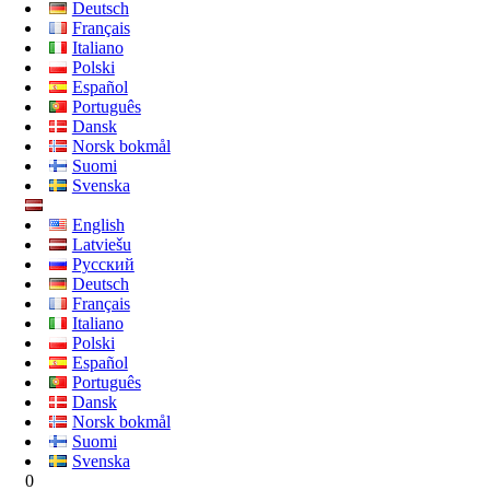
Deutsch
Français
Italiano
Polski
Español
Português
Dansk
Norsk bokmål
Suomi
Svenska
English
Latviešu
Русский
Deutsch
Français
Italiano
Polski
Español
Português
Dansk
Norsk bokmål
Suomi
Svenska
0