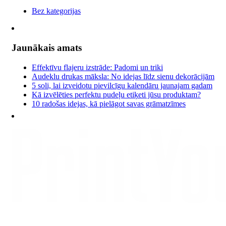
Bez kategorijas
Jaunākais amats
Effektīvu flajeru izstrāde: Padomi un triki
Audeklu drukas māksla: No idejas līdz sienu dekorācijām
5 soli, lai izveidotu pievilcīgu kalendāru jaunajam gadam
Kā izvēlēties perfektu pudeļu etiķeti jūsu produktam?
10 radošas idejas, kā pielāgot savas grāmatzīmes