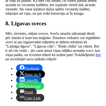
ar viņu uz pilsētu. Kā mēs visi zinām, cis vīrieši parasti netiek
aicināti uz vecmeitu ballītēm, bet uzpūstie vīrieši tiek aicināti
vienmēr. Jūs varat ieplānot dažas spēles vecmeitu ballītei,
iekļaujot arī viņu, un pat veikt fotosesiju ar šo kungu.
8. Līgavas sveces
Mēs, sievietes, mīlam sveces. Sveču smarža nākamajā dienā
pēc kāzām ir kaut kas maģisks. Daudzos veikalos var iegādāties
sveci ar jau izgatavotām etiķetēm ar tādiem tekstiem kā
”Laimīga līgava”, ”Līgavas cilts”, ”Bride chilla” un citiem. Bet
ir arī cits veids – jūs varat atrast viņas mīļāko aromāta sveci, kas
viņai patiks, un izveidot etiķeti kā uzlīmi pats! Noklikšķiniet
šeit
un izveidojiet savu unikālo etiķeti!
Facebook
Share on X
LinkedIn
WhatsApp
Email
Copy Link