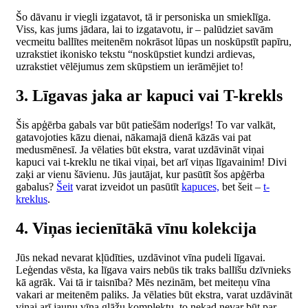
Šo dāvanu ir viegli izgatavot, tā ir personiska un smieklīga.
Viss, kas jums jādara, lai to izgatavotu, ir – palūdziet savām
vecmeitu ballītes meitenēm nokrāsot lūpas un noskūpstīt papīru,
uzrakstiet ikonisko tekstu “noskūpstiet kundzi ardievas,
uzrakstiet vēlējumus zem skūpstiem un ierāmējiet to!
3. Līgavas jaka ar kapuci vai T-krekls
Šis apģērba gabals var būt patiešām noderīgs! To var valkāt,
gatavojoties kāzu dienai, nākamajā dienā kāzās vai pat
medusmēnesī. Ja vēlaties būt ekstra, varat uzdāvināt viņai
kapuci vai t-kreklu ne tikai viņai, bet arī viņas līgavainim! Divi
zaķi ar vienu šāvienu. Jūs jautājat, kur pasūtīt šos apģērba
gabalus?
Šeit
varat izveidot un pasūtīt
kapuces,
bet šeit –
t-
kreklus
.
4. Viņas iecienītākā vīnu kolekcija
Jūs nekad nevarat kļūdīties, uzdāvinot vīna pudeli līgavai.
Leģendas vēsta, ka līgava vairs nebūs tik traks ballīšu dzīvnieks
kā agrāk. Vai tā ir taisnība? Mēs nezinām, bet meiteņu vīna
vakari ar meitenēm paliks. Ja vēlaties būt ekstra, varat uzdāvināt
viņai arī jaunu vīna glāžu komplektu, to nekad nevar būt par