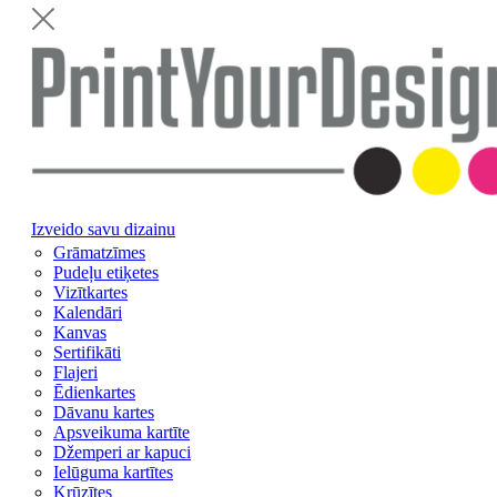
Izveido savu dizainu
Grāmatzīmes
Pudeļu etiķetes
Vizītkartes
Kalendāri
Kanvas
Sertifikāti
Flajeri
Ēdienkartes
Dāvanu kartes
Apsveikuma kartīte
Džemperi ar kapuci
Ielūguma kartītes
Krūzītes