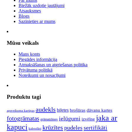
Par mums
Biežāk uzdotie jautājumi
Atsauksmes
Blogs
Sazinieties ar mums
Mūsu veikals
Mans konts
Piegādes informācija
Atmaksāšanas un atgriešanas politika
Privātuma politikā
Noteikumi un nosacījumi
Produktu tagi
audekls
biļetes
brošūras
dāvanu kartes
apsveikuma kartiņas
jaka ar
fotogrāmatas
ielūgumi
izvēlne
grāmatzīmes
kapuci
krūzītes
pudeles
sertifikāti
kalendāri