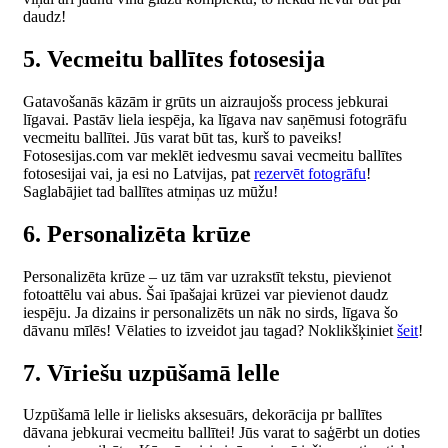
daudz!
5. Vecmeitu ballītes fotosesija
Gatavošanās kāzām ir grūts un aizraujošs process jebkurai
līgavai. Pastāv liela iespēja, ka līgava nav saņēmusi fotogrāfu
vecmeitu ballītei. Jūs varat būt tas, kurš to paveiks!
Fotosesijas.com var meklēt iedvesmu savai vecmeitu ballītes
fotosesijai vai, ja esi no Latvijas, pat
rezervēt fotogrāfu
!
Saglabājiet tad ballītes atmiņas uz mūžu!
6. Personalizēta krūze
Personalizēta krūze – uz tām var uzrakstīt tekstu, pievienot
fotoattēlu vai abus. Šai īpašajai krūzei var pievienot daudz
iespēju. Ja dizains ir personalizēts un nāk no sirds, līgava šo
dāvanu mīlēs! Vēlaties to izveidot jau tagad? Noklikšķiniet
šeit
!
7. Vīriešu uzpūšamā lelle
Uzpūšamā lelle ir lielisks aksesuārs, dekorācija pr ballītes
dāvana jebkurai vecmeitu ballītei! Jūs varat to saģērbt un doties