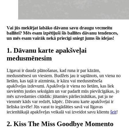
Vai jūs meklējat labāko dāvanu savu draugu vecmeitu
ballītei? Mēs esam izpētījuši šīs ballītes dāvanu tendences,
un mēs esam vairāk nekā priecīgi sniegt jums šīs idejas!
1. Dāvanu karte apakšveļai
medusmēnesim
Līgavai ir daudz plānošanas, kad runa ir par kāzām,
medusmēnesi un viesiem. Budžets jau ir saplānots, un viena no
lietām, kas tajā ir aizmirsta, ir kāzu vai medusmēneša
apakšveļas izdevumi. Apakšveļa ir viena no lietām, kas liek
sievietēm justies seksīgām un var padarīt mūs pievilcīgākas, jo
mēs uzvedamies citādāk: jūtamies pārliecinātākas, pat ja ne
vienmēr kāds var redzēt, kāpēc. Dāvanu karte apakšveļai ir
lieliska izvēle! Jūs varat to iegādāties savā vai līgavas
iecienītākajā apakšveļas veikalā vai izveidot savu klientu
šeit
!
2. Kiss The Miss Goodbye Momento