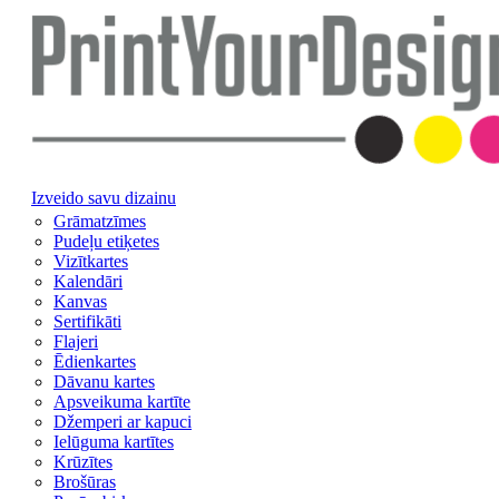
Izveido savu dizainu
Grāmatzīmes
Pudeļu etiķetes
Vizītkartes
Kalendāri
Kanvas
Sertifikāti
Flajeri
Ēdienkartes
Dāvanu kartes
Apsveikuma kartīte
Džemperi ar kapuci
Ielūguma kartītes
Krūzītes
Brošūras