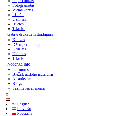
Papīra birkas
Fotogrāmatas
Vietas kartes
Plakāti
Uzlīmes
Biļetes
T-krekli
Gatavi drukātie izstrādājumi
Kanvas
Džemperi ar kapuci
Krūzītes
Uzlīmes
T-krekli
Noderīga Info
Par mums
Biežāk uzdotie jautājumi
Atsauksmes
Blogs
Sazinieties ar mums
0
English
Latviešu
Русский