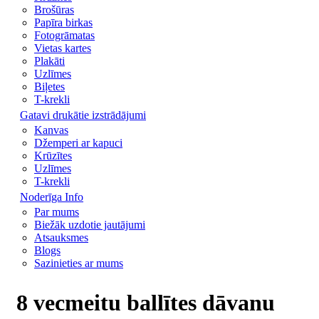
Brošūras
Papīra birkas
Fotogrāmatas
Vietas kartes
Plakāti
Uzlīmes
Biļetes
T-krekli
Gatavi drukātie izstrādājumi
Kanvas
Džemperi ar kapuci
Krūzītes
Uzlīmes
T-krekli
Noderīga Info
Par mums
Biežāk uzdotie jautājumi
Atsauksmes
Blogs
Sazinieties ar mums
8 vecmeitu ballītes dāvanu