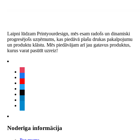
Laipni lūdzam Printyourdesign, mēs esam radošs un dinamiski
progresējošs uzņēmums, kas piedāvā plašu drukas pakalpojumu
un produktu klāstu. Mēs piedāvājam arī jau gatavus produktus,
kurus varat pasūtīt uzreiz!
instagram
facebook
youtube
twitter
tiktok
linkedin
telegram
Noderīga informācija