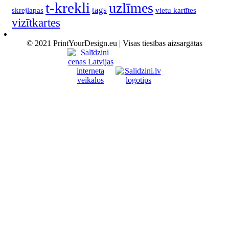
t-krekli
uzlīmes
tags
skrejlapas
vietu kartītes
vizītkartes
© 2021 PrintYourDesign.eu | Visas tiesības aizsargātas