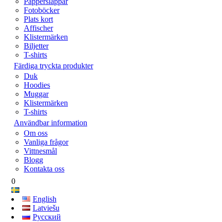
Papperslappar
Fotoböcker
Plats kort
Affischer
Klistermärken
Biljetter
T-shirts
Färdiga tryckta produkter
Duk
Hoodies
Muggar
Klistermärken
T-shirts
Användbar information
Om oss
Vanliga frågor
Vittnesmål
Blogg
Kontakta oss
0
English
Latviešu
Русский