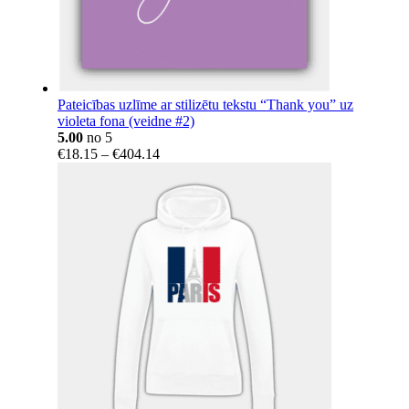
Pateicības uzlīme ar stilizētu tekstu “Thank you” uz
violeta fona (veidne #2)
5.00
no 5
Price
€
18.15
–
€
404.14
range:
€18.15
through
€404.14