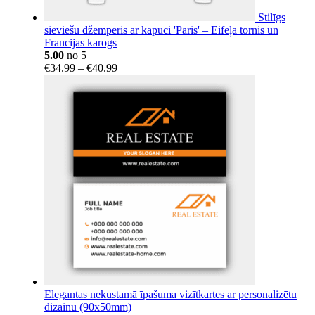
Stilīgs
sieviešu džemperis ar kapuci 'Paris' – Eifeļa tornis un
Francijas karogs
5.00
no 5
Price
€
34.99
–
€
40.99
range:
€34.99
through
€40.99
Elegantas nekustamā īpašuma vizītkartes ar personalizētu
dizainu (90x50mm)