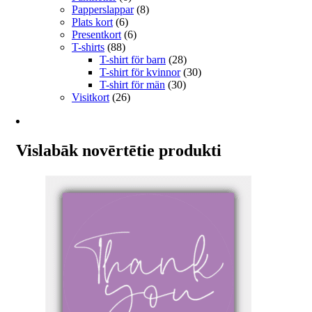
Papperslappar
(8)
Plats kort
(6)
Presentkort
(6)
T-shirts
(88)
T-shirt för barn
(28)
T-shirt för kvinnor
(30)
T-shirt för män
(30)
Visitkort
(26)
Vislabāk novērtētie produkti