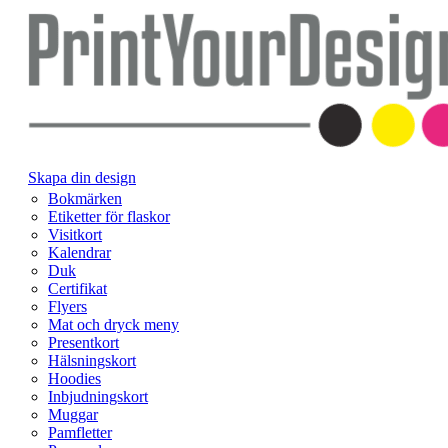
Skapa din design
Bokmärken
Etiketter för flaskor
Visitkort
Kalendrar
Duk
Certifikat
Flyers
Mat och dryck meny
Presentkort
Hälsningskort
Hoodies
Inbjudningskort
Muggar
Pamfletter