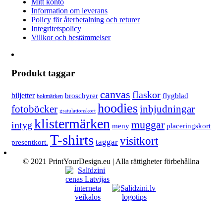
Mitt konto
Information om leverans
Policy för återbetalning och returer
Integritetspolicy
Villkor och bestämmelser
Produkt taggar
canvas
flaskor
biljetter
broschyrer
flygblad
bokmärken
hoodies
fotoböcker
inbjudningar
gratulationskort
klistermärken
muggar
intyg
meny
placeringskort
T-shirts
visitkort
taggar
presentkort.
© 2021 PrintYourDesign.eu | Alla rättigheter förbehållna