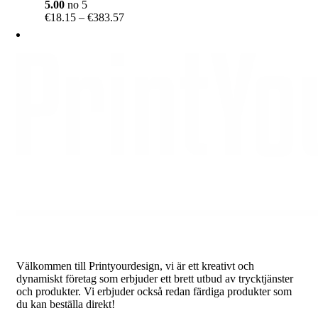
5.00
no 5
Price
€
18.15
–
€
383.57
range:
€18.15
through
€383.57
Välkommen till Printyourdesign, vi är ett kreativt och
dynamiskt företag som erbjuder ett brett utbud av trycktjänster
och produkter. Vi erbjuder också redan färdiga produkter som
du kan beställa direkt!