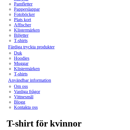
Pamfletter
Papperslappar
Fotoböcker
Plats kort
Affischer
Klistermärken
Biljetter
T-shirts
Färdiga tryckta produkter
Duk
Hoodies
Muggar
Klistermärken
T-shirts
Användbar information
Om oss
Vanliga frågor
Vittnesmål
Blogg
Kontakta oss
T-shirt för kvinnor