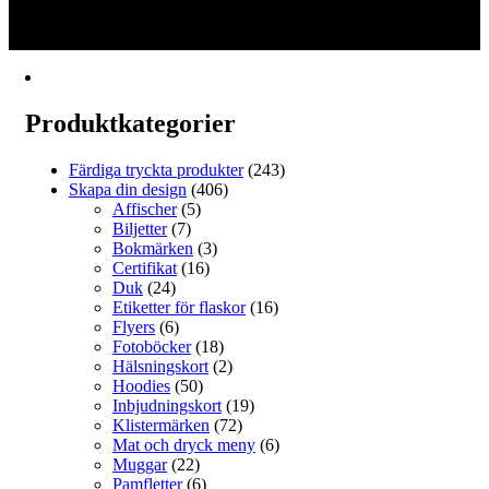
2
har
3
flera
→
varianter.
De
olika
alternativen
Produktkategorier
kan
väljas
på
Färdiga tryckta produkter
(243)
produktsidan
Skapa din design
(406)
Affischer
(5)
Biljetter
(7)
Bokmärken
(3)
Certifikat
(16)
Duk
(24)
Etiketter för flaskor
(16)
Flyers
(6)
Fotoböcker
(18)
Hälsningskort
(2)
Hoodies
(50)
Inbjudningskort
(19)
Klistermärken
(72)
Mat och dryck meny
(6)
Muggar
(22)
Pamfletter
(6)