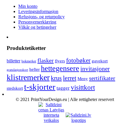
Min konto
Leveringsinformasjon
Refusjons- og returpolicy
Personvernerklæring
Vilkår og betingelser
Produktetiketter
fotobøker
flasker
billetter
flyers
gavekort
bokmerker
hettegensere
invitasjoner
hefter
gratulasjonskort
klistremerker
lerret
krus
sertifikater
Meny
t-skjorter
visittkort
tagger
stedskort
© 2021 PrintYourDesign.eu | Alle rettigheter reservert