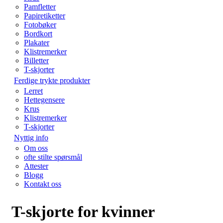
Pamfletter
Papiretiketter
Fotobøker
Bordkort
Plakater
Klistremerker
Billetter
T-skjorter
Ferdige trykte produkter
Lerret
Hettegensere
Krus
Klistremerker
T-skjorter
Nyttig info
Om oss
ofte stilte spørsmål
Attester
Blogg
Kontakt oss
T-skjorte for kvinner