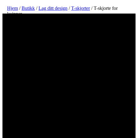
Hjem
/
Butikk
/
Lag ditt design
/
T-skjorter
/ T-skjorte for
kvinner
Lag og skriv ut ditt T-skjortedesign for
kvinner online