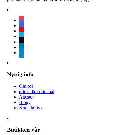
instagram
facebook
youtube
twitter
tiktok
linkedin
telegram
Nyttig info
Om oss
ofte stilte spørsmål
Attester
Blogg
Kontakt oss
Butikken vår