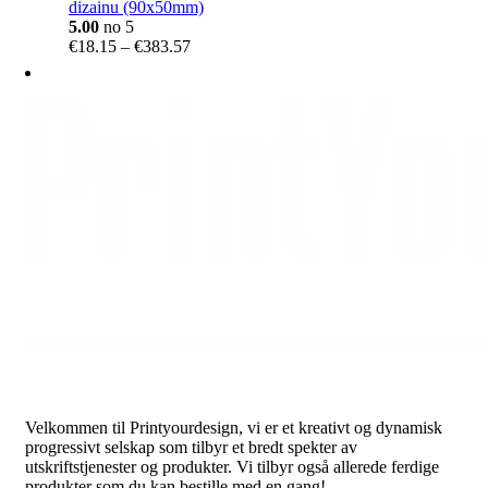
dizainu (90x50mm)
5.00
no 5
Price
€
18.15
–
€
383.57
range:
€18.15
through
€383.57
Velkommen til Printyourdesign, vi er et kreativt og dynamisk
progressivt selskap som tilbyr et bredt spekter av
utskriftstjenester og produkter. Vi tilbyr også allerede ferdige
produkter som du kan bestille med en gang!