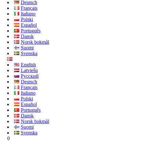
Deutsch
Français
Italiano
Polski
Español
Português
Dansk
Norsk bokmål
Suomi
Svenska
English
Latviešu
Русский
Deutsch
Français
Italiano
Polski
Español
Português
Dansk
Norsk bokmål
Suomi
Svenska
0