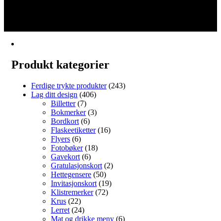
1
har
2
flere
3
varianter.
→
Alternativene
kan
velges
på
Produkt kategorier
produktsiden
Ferdige trykte produkter
(243)
Lag ditt design
(406)
Billetter
(7)
Bokmerker
(3)
Bordkort
(6)
Flaskeetiketter
(16)
Flyers
(6)
Fotobøker
(18)
Gavekort
(6)
Gratulasjonskort
(2)
Hettegensere
(50)
Invitasjonskort
(19)
Klistremerker
(72)
Krus
(22)
Lerret
(24)
Mat og drikke meny
(6)