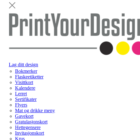
Lag ditt design
Bokmerker
Flaskeetiketter
Visittkort
Kalendere
Lerret
Sertifikater
Flyers
Mat og drikke meny
Gavekort
Gratulasjonskort
Hettegensere
Invitasjonskort
Krus