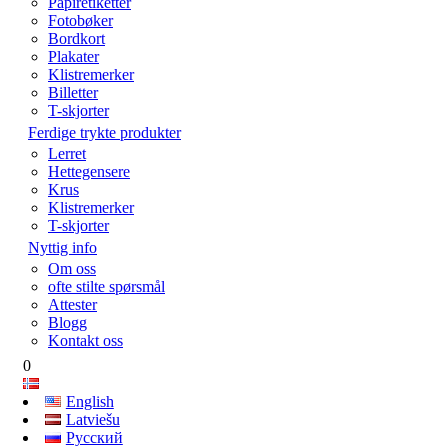
Papiretiketter
Fotobøker
Bordkort
Plakater
Klistremerker
Billetter
T-skjorter
Ferdige trykte produkter
Lerret
Hettegensere
Krus
Klistremerker
T-skjorter
Nyttig info
Om oss
ofte stilte spørsmål
Attester
Blogg
Kontakt oss
0
English
Latviešu
Русский