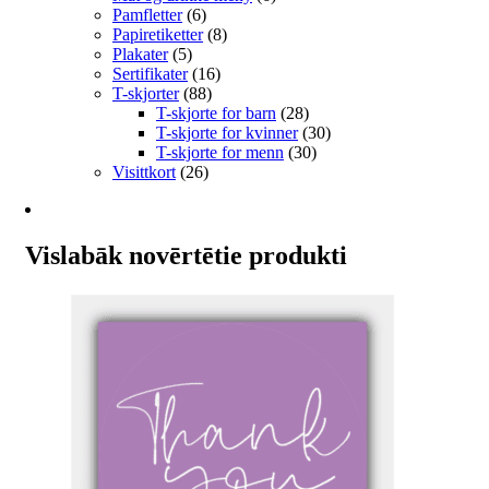
Pamfletter
(6)
Papiretiketter
(8)
Plakater
(5)
Sertifikater
(16)
T-skjorter
(88)
T-skjorte for barn
(28)
T-skjorte for kvinner
(30)
T-skjorte for menn
(30)
Visittkort
(26)
Vislabāk novērtētie produkti