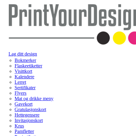
Lag ditt design
Bokmerker
Flaskeetiketter
Visittkort
Kalendere
Lerret
Sertifikater
Flyers
Mat og drikke meny
Gavekort
Gratulasjonskort
Hettegensere
Invitasjonskort
Krus
Pamfletter