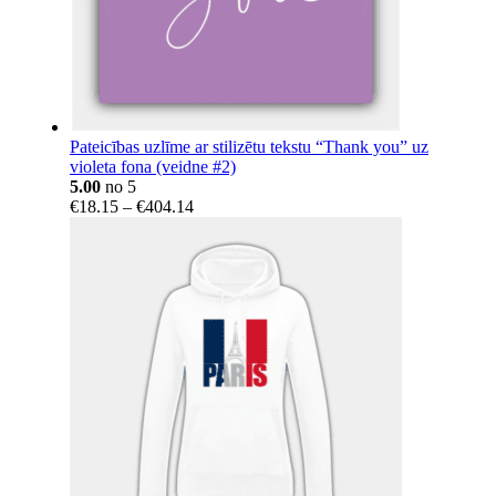
Pateicības uzlīme ar stilizētu tekstu “Thank you” uz
violeta fona (veidne #2)
5.00
no 5
Price
€
18.15
–
€
404.14
range:
€18.15
through
€404.14