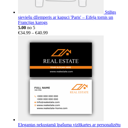
Stilīgs
sieviešu džemperis ar kapuci 'Paris' – Eifeļa tornis un
Francijas karogs
5.00
no 5
Price
€
34.99
–
€
40.99
range:
€34.99
through
€40.99
Elegantas nekustamā īpašuma vizītkartes ar personalizētu