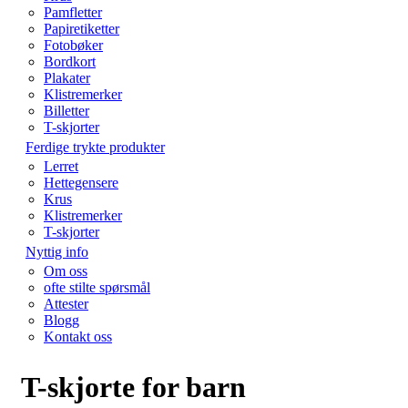
Pamfletter
Papiretiketter
Fotobøker
Bordkort
Plakater
Klistremerker
Billetter
T-skjorter
Ferdige trykte produkter
Lerret
Hettegensere
Krus
Klistremerker
T-skjorter
Nyttig info
Om oss
ofte stilte spørsmål
Attester
Blogg
Kontakt oss
T-skjorte for barn