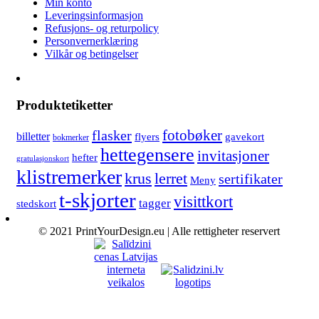
Min konto
Leveringsinformasjon
Refusjons- og returpolicy
Personvernerklæring
Vilkår og betingelser
Produktetiketter
fotobøker
flasker
billetter
flyers
gavekort
bokmerker
hettegensere
invitasjoner
hefter
gratulasjonskort
klistremerker
lerret
krus
sertifikater
Meny
t-skjorter
visittkort
tagger
stedskort
© 2021 PrintYourDesign.eu | Alle rettigheter reservert