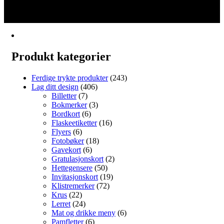
2
flere
3
varianter.
→
Alternativene
kan
velges
på
Produkt kategorier
produktsiden
Ferdige trykte produkter
(243)
Lag ditt design
(406)
Billetter
(7)
Bokmerker
(3)
Bordkort
(6)
Flaskeetiketter
(16)
Flyers
(6)
Fotobøker
(18)
Gavekort
(6)
Gratulasjonskort
(2)
Hettegensere
(50)
Invitasjonskort
(19)
Klistremerker
(72)
Krus
(22)
Lerret
(24)
Mat og drikke meny
(6)
Pamfletter
(6)