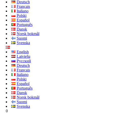
Deutsch
Français
Italiano
Polski
Español
Português
Dansk
Norsk bokmål
Suomi
Svenska
English
Latviešu
Русский
Deutsch
Français
Italiano
Polski
Español
Português
Dansk
Norsk bokmål
Suomi
Svenska
0