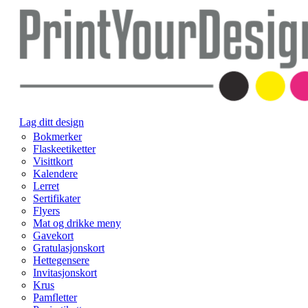
Lag ditt design
Bokmerker
Flaskeetiketter
Visittkort
Kalendere
Lerret
Sertifikater
Flyers
Mat og drikke meny
Gavekort
Gratulasjonskort
Hettegensere
Invitasjonskort
Krus
Pamfletter