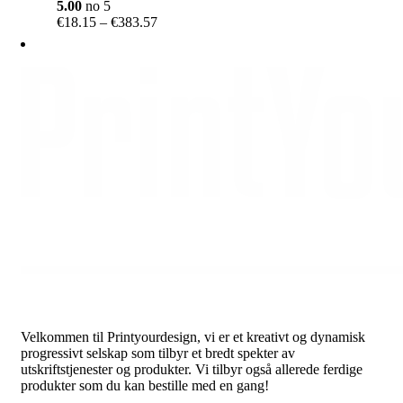
5.00
no 5
Price
€
18.15
–
€
383.57
range:
€18.15
through
€383.57
Velkommen til Printyourdesign, vi er et kreativt og dynamisk
progressivt selskap som tilbyr et bredt spekter av
utskriftstjenester og produkter. Vi tilbyr også allerede ferdige
produkter som du kan bestille med en gang!