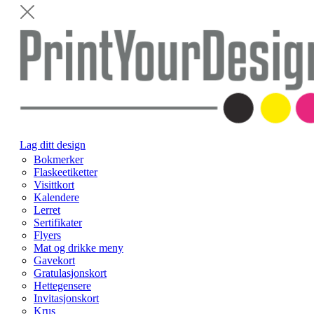
Lag ditt design
Bokmerker
Flaskeetiketter
Visittkort
Kalendere
Lerret
Sertifikater
Flyers
Mat og drikke meny
Gavekort
Gratulasjonskort
Hettegensere
Invitasjonskort
Krus