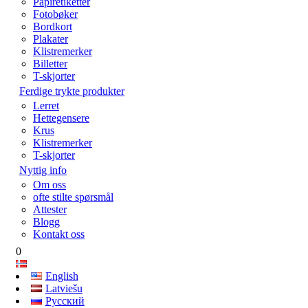
Papiretiketter
Fotobøker
Bordkort
Plakater
Klistremerker
Billetter
T-skjorter
Ferdige trykte produkter
Lerret
Hettegensere
Krus
Klistremerker
T-skjorter
Nyttig info
Om oss
ofte stilte spørsmål
Attester
Blogg
Kontakt oss
0
English
Latviešu
Русский