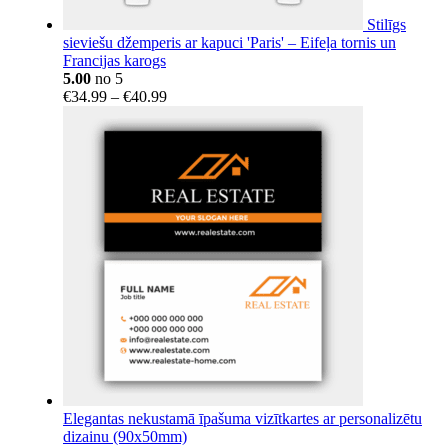
Stilīgs
sieviešu džemperis ar kapuci 'Paris' – Eifeļa tornis un
Francijas karogs
5.00
no 5
Price
€
34.99
–
€
40.99
range:
€34.99
through
€40.99
Elegantas nekustamā īpašuma vizītkartes ar personalizētu
dizainu (90x50mm)