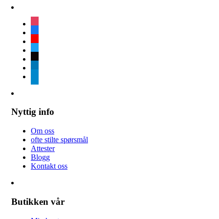
instagram
facebook
youtube
twitter
tiktok
linkedin
telegram
Nyttig info
Om oss
ofte stilte spørsmål
Attester
Blogg
Kontakt oss
Butikken vår