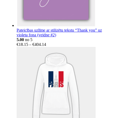
Pateicības uzlīme ar stilizētu tekstu “Thank you” uz
violeta fona (veidne #2)
5.00
no 5
Price
€
18.15
–
€
404.14
range:
€18.15
through
€404.14