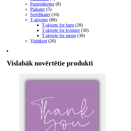
Papiretiketter
(8)
Plakater
(5)
Sertifikater
(16)
T-skjorter
(88)
T-skjorte for barn
(28)
T-skjorte for kvinner
(30)
T-skjorte for menn
(30)
Visittkort
(26)
Vislabāk novērtētie produkti