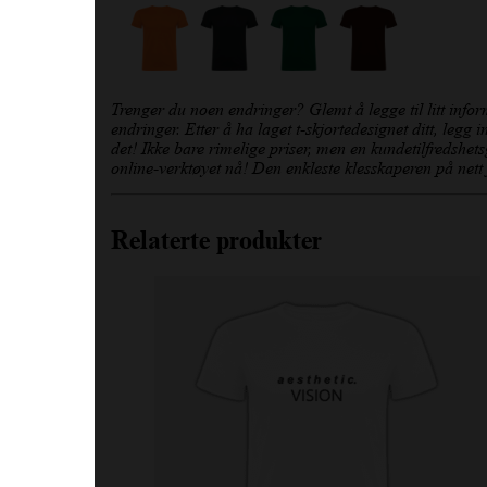
Trenger du noen endringer? Glemt å legge til litt infor
endringer. Etter å ha laget t-skjortedesignet ditt, legg in
det! Ikke bare rimelige priser, men en kundetilfredshet
online-verktøyet nå! Den enkleste klesskaperen på nett
Relaterte produkter