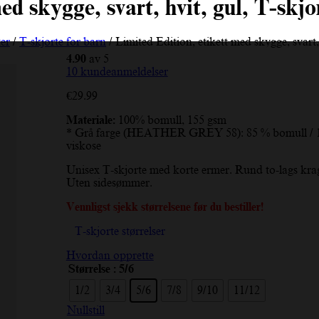
ed skygge, svart, hvit, gul, T-skjo
ter
/
T-skjorte for barn
/ Limited Edition, etikett med skygge, svart,
4.90
av 5
10
kundeanmeldelser
€
29.99
Materiale:
100% bomull, 155 gsm
* Grå farge (HEATHER GREY 58): 85 % bomull / 
viskose
Unisex T-skjorte med korte ermer. Rund to-lags kra
Uten sidesømmer.
Vennligst sjekk størrelsene før du bestiller!
T-skjorte størrelser
Hvordan opprette
Størrelse
: 5/6
1/2
3/4
5/6
7/8
9/10
11/12
Nullstill