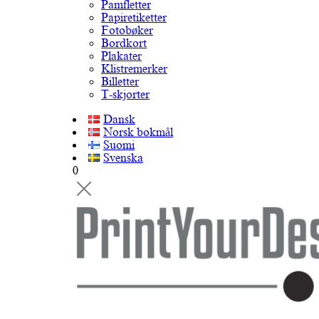
Pamfletter
Papiretiketter
Fotobøker
Bordkort
Plakater
Klistremerker
Billetter
T-skjorter
Dansk
Norsk bokmål
Suomi
Svenska
0