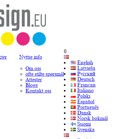
0
kter
Nyttig info
English
Latviešu
Om oss
Русский
ofte stilte spørsmål
Deutsch
Attester
Français
Blogg
Italiano
Kontakt oss
Polski
Español
Português
Dansk
Norsk bokmål
Suomi
Svenska