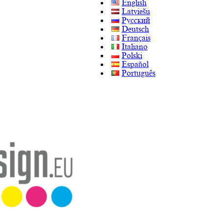
English
Latviešu
Русский
Deutsch
Français
Italiano
Polski
Español
Português