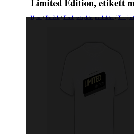
Limited Edition, etikett m
Hjem
/
Butikk
/
Ferdige trykte produkter
/
T-skjor