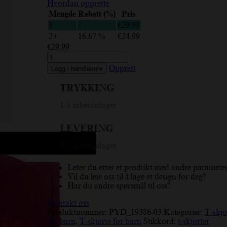
Hvordan opprette
Mengde
Rabatt (%)
Pris
1
—
€
29.99
2+
16.67 %
€
24.99
€
29.99
Limited
Edition,
Opprett
Legg i handlekurv
etikett
med
TRYKKING
skygge,
svart,
1-3 arbeidsdager
hvit,
gul,
LEVERING
T-
skjorte
2-7 arbeidsdager
for
barn
antall
Leter du etter et produkt med andre paramete
Vil du leie oss til å lage et design for deg?
Har du andre spørsmål til oss?
Kontakt oss
Produktnummer:
PYD_19386-03
Kategorier:
T-skjo
for barn
,
T-skjorte for barn
Stikkord:
t-skjorter