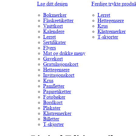
Lag ditt design
Ferdige trykte produ
Bokmerker
Lerret
Flaskeetiketter
Hettegensere
Visittkort
Krus
Kalendere
Klistremerker
Lerret
T-skjorter
Sertifikater
Flyers
Mat og drikke meny
Gavekort
Gratulasjonskort
Hettegensere
Invitasjonskort
Krus
Pamfletter
Papiretiketter
Fotobøker
Bordkort
Plakater
Klistremerker
Billetter
T-skjorter