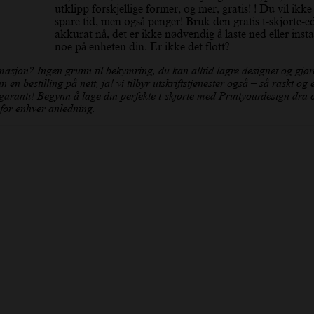
utklipp forskjellige former, og mer, gratis! ! Du vil ikke
spare tid, men også penger! Bruk den gratis t-skjorte-e
akkurat nå, det er ikke nødvendig å laste ned eller insta
noe på enheten din. Er ikke det flott?
masjon? Ingen grunn til bekymring, du kan alltid lagre designet og gjøre
n en bestilling på nett, ja! vi tilbyr utskriftstjenester også – så raskt og 
sgaranti! Begynn å lage din perfekte t-skjorte med Printyourdesign dra 
 for enhver anledning.