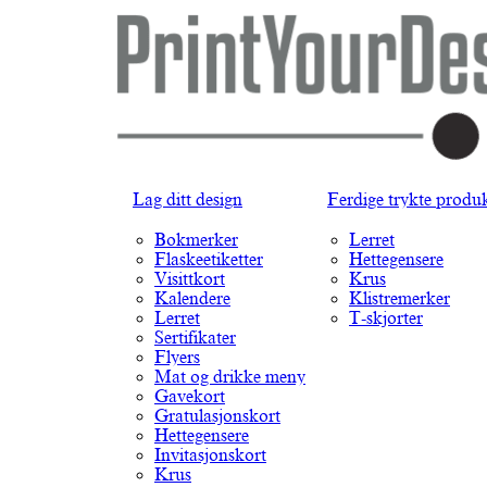
Lag ditt design
Ferdige trykte produ
Bokmerker
Lerret
Flaskeetiketter
Hettegensere
Visittkort
Krus
Kalendere
Klistremerker
Lerret
T-skjorter
Sertifikater
Flyers
Mat og drikke meny
Gavekort
Gratulasjonskort
Hettegensere
Invitasjonskort
Krus