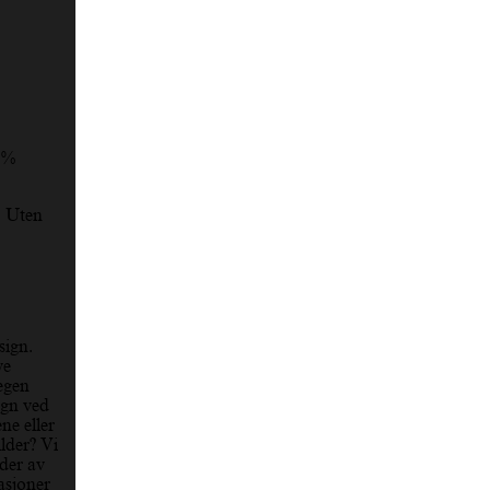
 %
. Uten
sign.
ye
 egen
sign ved
ne eller
ilder? Vi
lder av
rasjoner