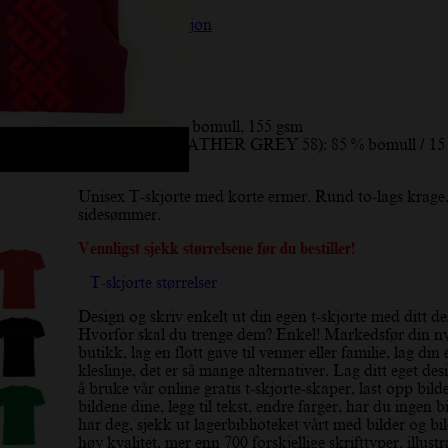
Beskrivelse
Tilleggsinformasjon
Omtaler (10)
Beskrivelse
Materiale:
100% bomull, 155 gsm
* Grå farge (HEATHER GREY 58): 85 % bomull / 15
viskose
Unisex T-skjorte med korte ermer. Rund to-lags krage
sidesømmer.
Vennligst sjekk størrelsene før du bestiller!
T-skjorte størrelser
Design og skriv enkelt ut din egen t-skjorte med ditt de
Hvorfor skal du trenge dem? Enkel! Markedsfør din n
butikk, lag en flott gave til venner eller familie, lag din
kleslinje, det er så mange alternativer. Lag ditt eget de
å bruke vår online gratis t-skjorte-skaper, last opp bilde
bildene dine, legg til tekst, endre farger, har du ingen b
har deg, sjekk ut lagerbiblioteket vårt med bilder og bi
høy kvalitet, mer enn 700 forskjellige skrifttyper, illust