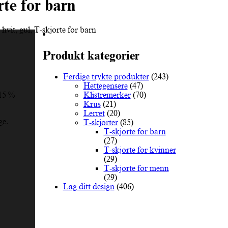
rte for barn
 hvit, gul, T-skjorte for barn
Produkt kategorier
Ferdige trykte produkter
(243)
Hettegensere
(47)
Klistremerker
(70)
15 %
Krus
(21)
Lerret
(20)
ge.
T-skjorter
(85)
T-skjorte for barn
(27)
T-skjorte for kvinner
(29)
T-skjorte for menn
(29)
Lag ditt design
(406)