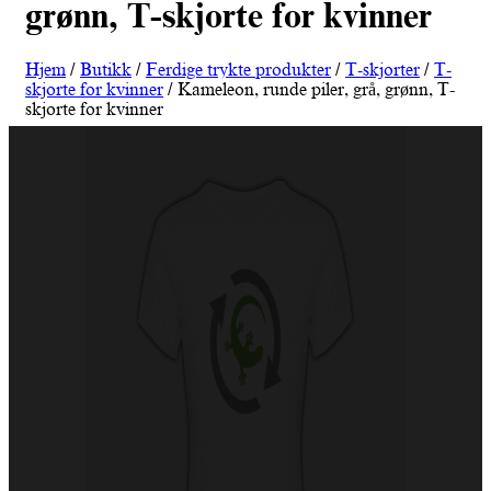
grønn, T-skjorte for kvinner
Hjem
/
Butikk
/
Ferdige trykte produkter
/
T-skjorter
/
T-
skjorte for kvinner
/ Kameleon, runde piler, grå, grønn, T-
skjorte for kvinner