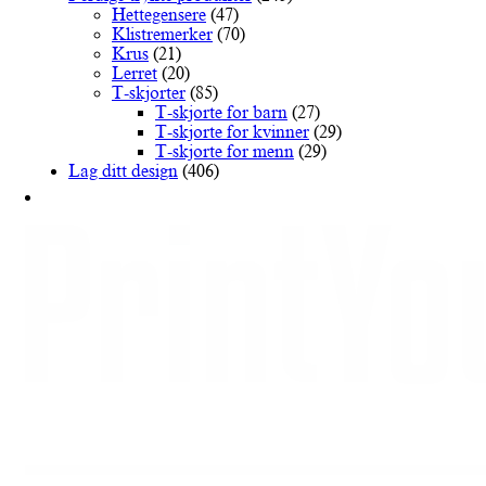
velges
Hettegensere
(47)
på
Klistremerker
(70)
produktsiden
Krus
(21)
Lerret
(20)
T-skjorter
(85)
T-skjorte for barn
(27)
T-skjorte for kvinner
(29)
T-skjorte for menn
(29)
Lag ditt design
(406)