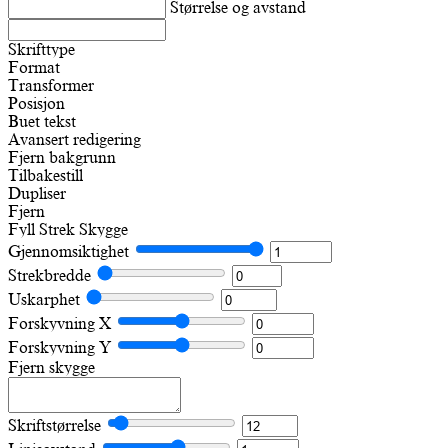
Størrelse og avstand
Skrifttype
Format
Transformer
Posisjon
Buet tekst
Avansert redigering
Fjern bakgrunn
Tilbakestill
Dupliser
Fjern
Fyll
Strek
Skygge
Gjennomsiktighet
Strekbredde
Uskarphet
Forskyvning X
Forskyvning Y
Fjern skygge
Skriftstørrelse