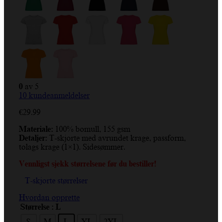
0
av 5
10
kundeanmeldelser
€
29.99
Materiale:
100% bomull, 155 gsm
Detaljer:
T-skjorte med avrundet krage, passform,
tolags krage (1×1). Sidesømmer.
Vennligst sjekk størrelsene før du bestiller!
T-skjorte størrelser
Hvordan opprette
Størrelse
: L
S
M
L
XL
2XL