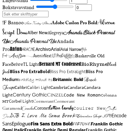
Linjeavstand
Bokstavavstand
Adreena
!F Baanoo
Adobe Caslon Pro Bold
Adine Kirnberg Alternate
Script Demo
Ananda Black Personal
Alegreya
Alber New
Use
Ananda Personal Use
Andada
Anton
Arial Narrow
Artistic
Pro
Arial
Aracne
Archivo
Austria
Friend
AvenirNext LT Pro
Badelion
Baskerville Old
BioRhyme
BelweTL Light
Bernard MT Condensed
Black
Face
Jack
Bliss Pro ExtraBold
Bliss Pro ExtraLight
Bliss Pro
Brock
Medium
Bradley Hand Itc
Britannic Bold
Script
Cambria
Candara
Calibri
Calibri Light
Candara
Century Gothic
Cinzel
Light
Code New Roman
Colonna
Cormorant
Cormorant
Corbel Light
MT
Cotton Candy
Garamond
Cornelia
Coronet
Couirer New
Creattion
DJB I Love Me Some Brook
Encode
Edwardian Script ITC
Demo
Sans
Franklin Gothic
Fira Sans Extra Bold
Fortune
Epilogue
Demi Italic
Franklin Gothic Demi Regular
Franklin Gothic