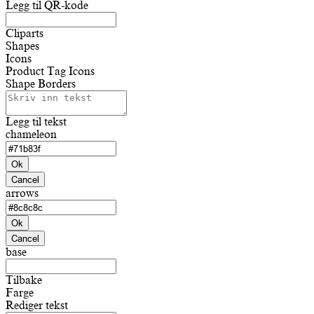
Legg til QR-kode
Cliparts
Shapes
Icons
Product Tag Icons
Shape Borders
Legg til tekst
chameleon
Ok
Cancel
arrows
Ok
Cancel
base
Tilbake
Farge
Rediger tekst