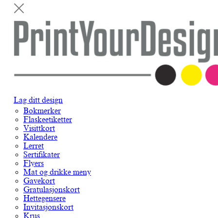
Lag ditt design
Bokmerker
Flaskeetiketter
Visittkort
Kalendere
Lerret
Sertifikater
Flyers
Mat og drikke meny
Gavekort
Gratulasjonskort
Hettegensere
Invitasjonskort
Krus