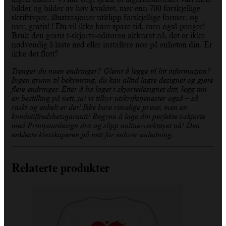
bilder og bilder av høy kvalitet, mer enn 700 forskjellige
skrifttyper, illustrasjoner utklipp forskjellige former, og
mer, gratis! ! Du vil ikke bare spare tid, men også penger!
Bruk den gratis t-skjorte-editoren akkurat nå, det er ikke
nødvendig å laste ned eller installere noe på enheten din. Er
ikke det flott?
Trenger du noen endringer? Glemt å legge til litt informasjon?
Ingen grunn til bekymring, du kan alltid lagre designet og gjøre
flere endringer. Etter å ha laget t-skjortedesignet ditt, legg inn
en bestilling på nett, ja! vi tilbyr utskriftstjenester også – så
raskt og enkelt er det! Ikke bare rimelige priser, men en
kundetilfredshetsgaranti! Begynn å lage din perfekte t-skjorte
med Printyourdesign dra og slipp online-verktøyet nå! Den
enkleste klesskaperen på nett for enhver anledning.
Relaterte produkter