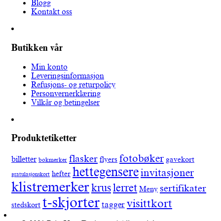
Blogg
Kontakt oss
Butikken vår
Min konto
Leveringsinformasjon
Refusjons- og returpolicy
Personvernerklæring
Vilkår og betingelser
Produktetiketter
fotobøker
flasker
billetter
flyers
gavekort
bokmerker
hettegensere
invitasjoner
hefter
gratulasjonskort
klistremerker
lerret
krus
sertifikater
Meny
t-skjorter
visittkort
tagger
stedskort