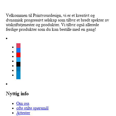
Velkommen til Printyourdesign, vi er et kreativt og
dynamisk progressivt selskap som tilbyr et bredt spekter av
utskriftstjenester og produkter. Vi tilbyr også allerede
ferdige produkter som du kan bestille med en gang!
instagram
facebook
youtube
twitter
tiktok
linkedin
telegram
Nyttig info
Om oss
ofte stilte spørsmål
Attester