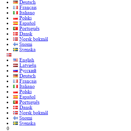
Deutsch
Français
Italiano
Polski
Español
Português
Dansk
Norsk bokmål
Suomi
Svenska
English
Latviešu
Русский
Deutsch
Français
Italiano
Polski
Español
Português
Dansk
Norsk bokmål
Suomi
Svenska
0