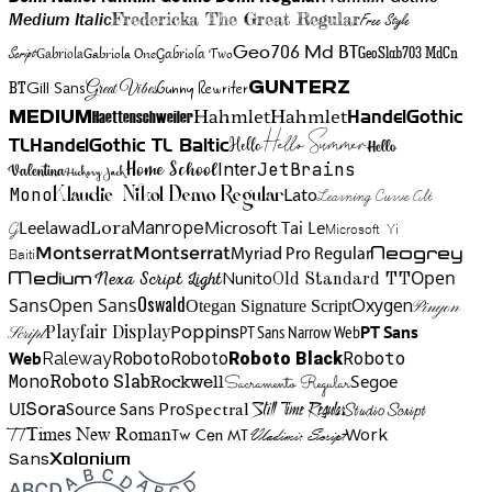
Medium Italic
Fredericka The Great Regular
Free Style
Gabriola One
Gabriola Two
Geo706 Md BT
GeoSlab703 MdCn
Script
Gabriola
BT
Gunny Rewriter
Great Vibes
Gunterz
Gill Sans
Hahmlet
Hahmlet
Haettenschweiler
HandelGothic
Medium
Hello Summer
TL
HandelGothic TL Baltic
Hello
Hello
Home School
Inter
JetBrains
Valentina
Hickory Jack
Mono
Lato
Learning Curve Alt
Klaudie Nikol Demo Regular
Manrope
Lora
Leelawad
Microsoft Tai Le
G
Microsoft Yi
Neogrey
Montserrat
Montserrat
Baiti
Myriad Pro Regular
Open
Medium
Nunito
Nexa Script Light
Old Standard TT
Oswald
Sans
Open Sans
Oxygen
Otegan Signature Script
Pinyon
Playfair Display
Poppins
PT Sans Narrow Web
PT Sans
Script
Roboto
Web
Roboto
Roboto
Roboto Black
Raleway
Mono
Roboto Slab
Segoe
Rockwell
Sacramento Regular
UI
Spectral
Sora
Source Sans Pro
Still Time Regular
Studio Script
TT
Tw Cen MT
Work
Times New Roman
Vladimir Script
Sans
Xolonium