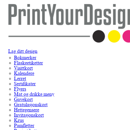
Lag ditt design
Bokmerker
Flaskeetiketter
Visittkort
Kalendere
Lerret
Sertifikater
Flyers
Mat og drikke meny
Gavekort
Gratulasjonskort
Hettegensere
Invitasjonskort
Krus
Pamfletter