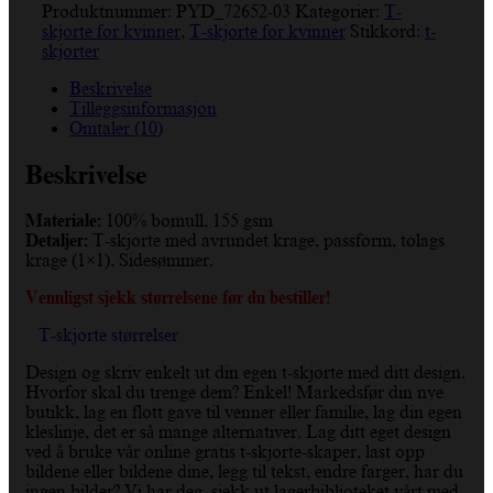
Produktnummer:
PYD_72652-03
Kategorier:
T-
skjorte for kvinner
,
T-skjorte for kvinner
Stikkord:
t-
skjorter
Beskrivelse
Tilleggsinformasjon
Omtaler (10)
Beskrivelse
Materiale:
100% bomull, 155 gsm
Detaljer:
T-skjorte med avrundet krage, passform, tolags
krage (1×1). Sidesømmer.
Vennligst sjekk størrelsene før du bestiller!
T-skjorte størrelser
Design og skriv enkelt ut din egen t-skjorte med ditt design.
Hvorfor skal du trenge dem? Enkel! Markedsfør din nye
butikk, lag en flott gave til venner eller familie, lag din egen
kleslinje, det er så mange alternativer. Lag ditt eget design
ved å bruke vår online gratis t-skjorte-skaper, last opp
bildene eller bildene dine, legg til tekst, endre farger, har du
ingen bilder? Vi har deg, sjekk ut lagerbiblioteket vårt med