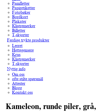
Pamfletter
Papiretiketter
Fotobøker
Bordkort
Plakater
Klistremerker
Billetter
T-skjorter
Ferdige trykte produkter
Lerret
Hettegensere
Krus
Klistremerker
T-skjorter
Nyttig info
Om oss
ofte stilte spørsmål
Attester
Blogg
Kontakt oss
Kameleon, runde piler, grå,