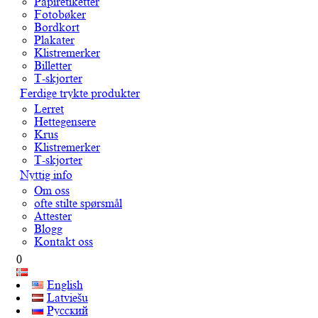
Papiretiketter
Fotobøker
Bordkort
Plakater
Klistremerker
Billetter
T-skjorter
Ferdige trykte produkter
Lerret
Hettegensere
Krus
Klistremerker
T-skjorter
Nyttig info
Om oss
ofte stilte spørsmål
Attester
Blogg
Kontakt oss
0
English
Latviešu
Русский