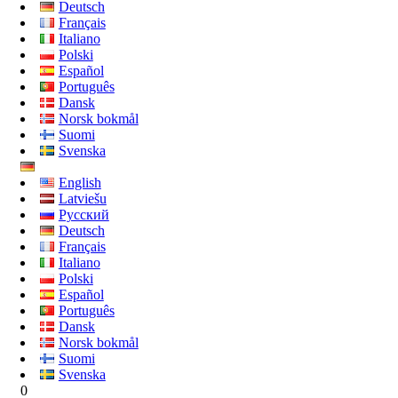
Deutsch
Français
Italiano
Polski
Español
Português
Dansk
Norsk bokmål
Suomi
Svenska
English
Latviešu
Русский
Deutsch
Français
Italiano
Polski
Español
Português
Dansk
Norsk bokmål
Suomi
Svenska
0