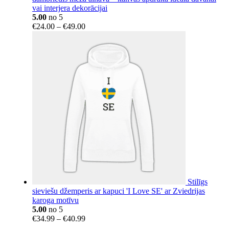
vai interjera dekorācijai
5.00
no 5
Price
€
24.00
–
€
49.00
range:
€24.00
through
€49.00
Stilīgs
sieviešu džemperis ar kapuci 'I Love SE' ar Zviedrijas
karoga motīvu
5.00
no 5
Price
€
34.99
–
€
40.99
range: