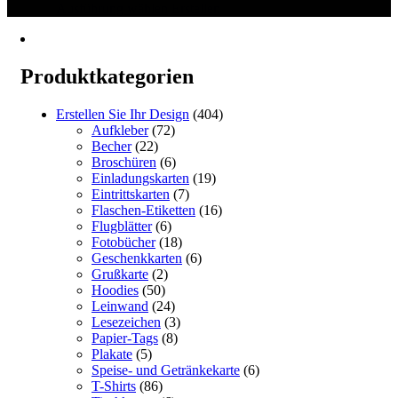
€12.10
Dieses
Ausführung wählen
Erstellen
bis
Produkt
€72.60
weist
mehrere
Varianten
Produktkategorien
auf.
Die
Erstellen Sie Ihr Design
(404)
Optionen
Aufkleber
(72)
können
Becher
(22)
auf
Broschüren
(6)
der
Einladungskarten
(19)
Produktseite
Eintrittskarten
(7)
gewählt
Flaschen-Etiketten
(16)
werden
Flugblätter
(6)
Fotobücher
(18)
Geschenkkarten
(6)
Grußkarte
(2)
Hoodies
(50)
Leinwand
(24)
Lesezeichen
(3)
Papier-Tags
(8)
Plakate
(5)
Speise- und Getränkekarte
(6)
T-Shirts
(86)