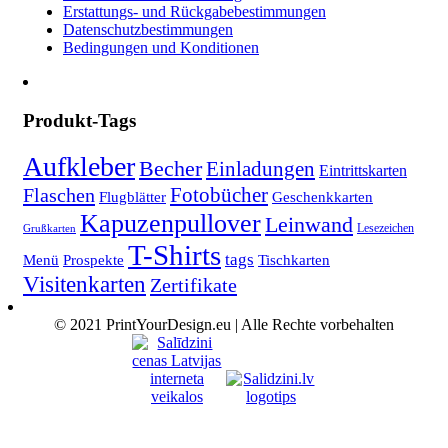
Erstattungs- und Rückgabebestimmungen
Datenschutzbestimmungen
Bedingungen und Konditionen
Produkt-Tags
Aufkleber
Becher
Einladungen
Eintrittskarten
Fotobücher
Flaschen
Flugblätter
Geschenkkarten
Kapuzenpullover
Leinwand
Lesezeichen
Grußkarten
T-Shirts
tags
Menü
Prospekte
Tischkarten
Visitenkarten
Zertifikate
© 2021 PrintYourDesign.eu | Alle Rechte vorbehalten