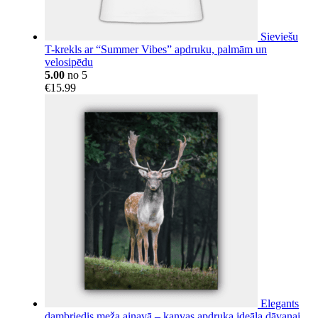
Sieviešu
T-krekls ar “Summer Vibes” apdruku, palmām un
velosipēdu
5.00
no 5
€
15.99
Elegants
dambriedis meža ainavā – kanvas apdruka ideāla dāvanai