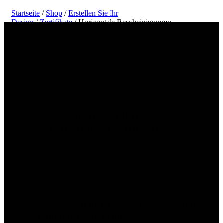
Startseite
/
Shop
/
Erstellen Sie Ihr
Design
/
Zertifikate
/ Horizontale Bescheinigungen
Erstellen und drucken Sie Ihr horizontales
Zertifikatsdesign online