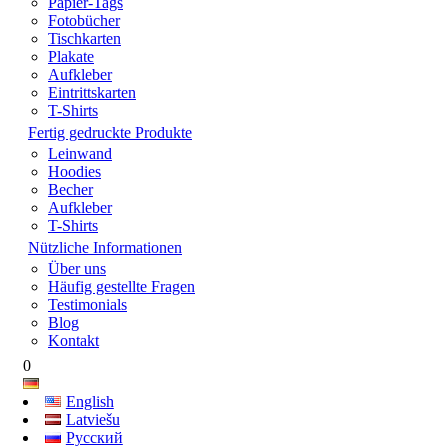
Papier-Tags
Fotobücher
Tischkarten
Plakate
Aufkleber
Eintrittskarten
T-Shirts
Fertig gedruckte Produkte
Leinwand
Hoodies
Becher
Aufkleber
T-Shirts
Nützliche Informationen
Über uns
Häufig gestellte Fragen
Testimonials
Blog
Kontakt
0
English
Latviešu
Русский