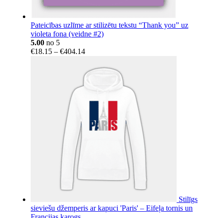
Pateicības uzlīme ar stilizētu tekstu “Thank you” uz
violeta fona (veidne #2)
5.00
no 5
Price
€
18.15
–
€
404.14
range:
€18.15
through
€404.14
Stilīgs
sieviešu džemperis ar kapuci 'Paris' – Eifeļa tornis un
Francijas karogs