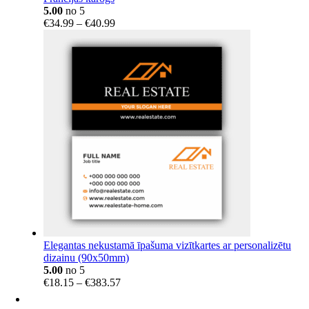
5.00
no 5
Price
€
34.99
–
€
40.99
range:
€34.99
through
€40.99
Elegantas nekustamā īpašuma vizītkartes ar personalizētu
dizainu (90x50mm)
5.00
no 5
Price
€
18.15
–
€
383.57
range:
€18.15