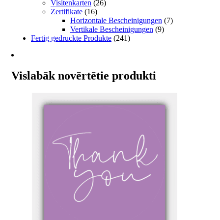
Visitenkarten
(26)
Zertifikate
(16)
Horizontale Bescheinigungen
(7)
Vertikale Bescheinigungen
(9)
Fertig gedruckte Produkte
(241)
Vislabāk novērtētie produkti