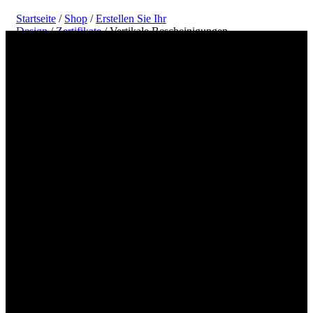
Startseite
/
Shop
/
Erstellen Sie Ihr
Design
/
Zertifikate
/ Vertikale Bescheinigungen
Erstellen und drucken Sie Ihr vertikales
Zertifikatsdesign online