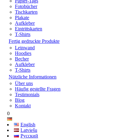
Papier-Tags
Fotobücher
Tischkarten
Plakate
Aufkleber
Eintrittskarten
T-Shirts
Fertig gedruckte Produkte
Leinwand
Hoodies
Becher
Aufkleber
T-Shirts
Nützliche Informationen
Über uns
Häufig gestellte Fragen
Testimonials
Blog
Kontakt
0
English
Latviešu
Русский