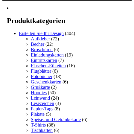
bis
Produkt
€72.60
weist
mehrere
Varianten
Produktkategorien
auf.
Die
Erstellen Sie Ihr Design
(404)
Optionen
Aufkleber
(72)
können
Becher
(22)
auf
Broschüren
(6)
der
Einladungskarten
(19)
Produktseite
Eintrittskarten
(7)
gewählt
Flaschen-Etiketten
(16)
werden
Flugblätter
(6)
Fotobücher
(18)
Geschenkkarten
(6)
Grußkarte
(2)
Hoodies
(50)
Leinwand
(24)
Lesezeichen
(3)
Papier-Tags
(8)
Plakate
(5)
Speise- und Getränkekarte
(6)
T-Shirts
(86)
Tischkarten
(6)