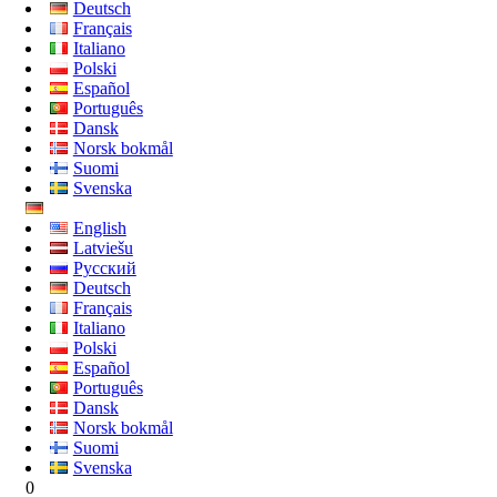
Deutsch
Français
Italiano
Polski
Español
Português
Dansk
Norsk bokmål
Suomi
Svenska
English
Latviešu
Русский
Deutsch
Français
Italiano
Polski
Español
Português
Dansk
Norsk bokmål
Suomi
Svenska
0