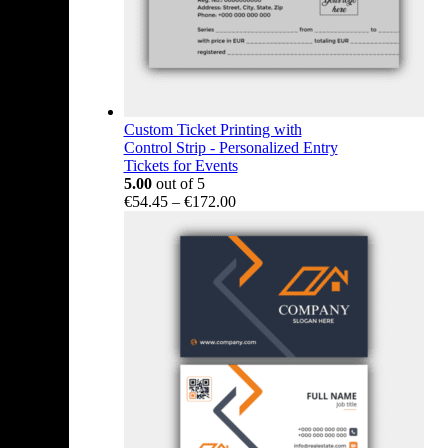
Custom Ticket Printing with
Control Strip - Personalized Entry
Tickets for Events
5.00
out of 5
Price
€
54.45
–
€
172.00
range:
€54.45
through
€172.00