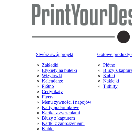
Stwórz swój projekt
Gotowe produkty
Zakładki
Płótno
Etykiety na butelki
Bluzy z kaptur
Wizytówki
Kubki
Kalendarze
Naklejki
Płótno
T-shirty
Certyfikaty
Flyers
Menu żywności i napojów
Karty podarunkowe
Kartka z życzeniami
Bluzy z kapturem
Kartki z zaproszeniami
Kubki