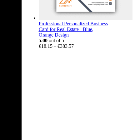
Professional Personalized Business
Card for Real Estate - Blue,
Orange Design
5.00
out of 5
Price
€
18.15
–
€
383.57
range:
€18.15
through
€383.57