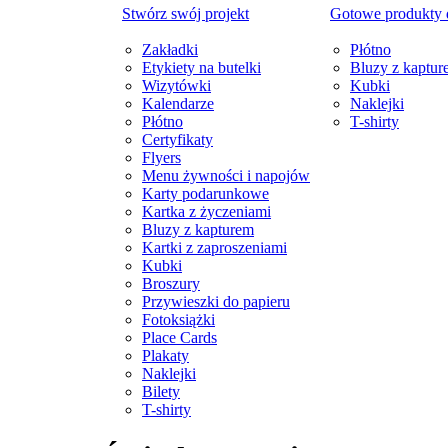
Stwórz swój projekt
Gotowe produkty
Zakładki
Płótno
Etykiety na butelki
Bluzy z kaptur
Wizytówki
Kubki
Kalendarze
Naklejki
Płótno
T-shirty
Certyfikaty
Flyers
Menu żywności i napojów
Karty podarunkowe
Kartka z życzeniami
Bluzy z kapturem
Kartki z zaproszeniami
Kubki
Broszury
Przywieszki do papieru
Fotoksiążki
Place Cards
Plakaty
Naklejki
Bilety
T-shirty