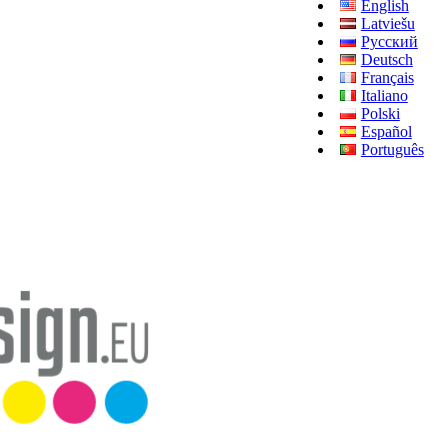
English
Latviešu
Русский
Deutsch
Français
Italiano
Polski
Español
Português