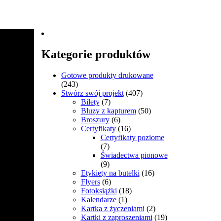
Kategorie produktów
Gotowe produkty drukowane
(243)
Stwórz swój projekt
(407)
Bilety
(7)
Bluzy z kapturem
(50)
Broszury
(6)
Certyfikaty
(16)
Certyfikaty poziome
(7)
Świadectwa pionowe
(9)
Etykiety na butelki
(16)
Flyers
(6)
Fotoksiążki
(18)
Kalendarze
(1)
Kartka z życzeniami
(2)
Kartki z zaproszeniami
(19)