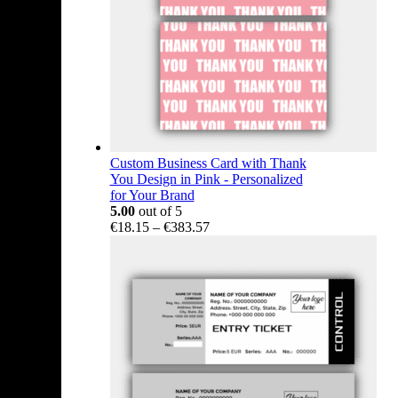
Custom Business Card with Thank
You Design in Pink - Personalized
for Your Brand
5.00
out of 5
Price
€
18.15
–
€
383.57
range:
€18.15
through
€383.57