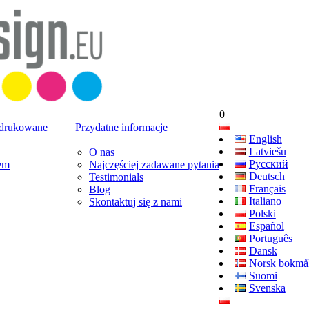
0
 drukowane
Przydatne informacje
English
Latviešu
O nas
Русский
em
Najczęściej zadawane pytania
Deutsch
Testimonials
Français
Blog
Italiano
Skontaktuj się z nami
Polski
Español
Português
Dansk
Norsk bokmå
Suomi
Svenska