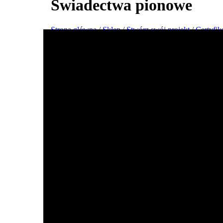
Świadectwa pionowe
Strona główna
/
Sklep
/
Stwórz swój projekt
/
Certyfik
Stwórz i wydrukuj online swój proje