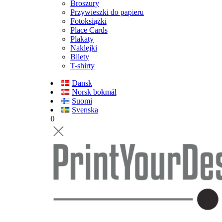
Broszury
Przywieszki do papieru
Fotoksiążki
Place Cards
Plakaty
Naklejki
Bilety
T-shirty
Dansk
Norsk bokmål
Suomi
Svenska
0