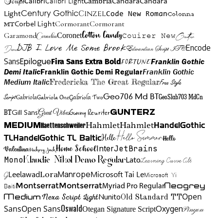
Script
Cambria
Candara
Calibri
Calibri Light
Candara
Century Gothic
Cinzel
Light
Code New Roman
Colonna
Cormorant
Cormorant
Corbel Light
MT
Cotton Candy
Garamond
Cornelia
Coronet
Couirer New
Creattion
DJB I Love Me Some Brook
Encode
Edwardian Script ITC
Demo
Sans
Franklin Gothic
Fira Sans Extra Bold
Fortune
Epilogue
Demi Italic
Franklin Gothic Demi Regular
Franklin Gothic
Medium Italic
Fredericka The Great Regular
Free Style
Gabriola One
Gabriola Two
Geo706 Md BT
GeoSlab703 MdCn
Script
Gabriola
BT
Gunny Rewriter
Great Vibes
Gunterz
Gill Sans
Hahmlet
Hahmlet
Haettenschweiler
HandelGothic
Medium
Hello Summer
TL
HandelGothic TL Baltic
Hello
Hello
Home School
Inter
JetBrains
Valentina
Hickory Jack
Mono
Lato
Learning Curve Alt
Klaudie Nikol Demo Regular
Manrope
Lora
Leelawad
Microsoft Tai Le
G
Microsoft Yi
Neogrey
Montserrat
Montserrat
Baiti
Myriad Pro Regular
Open
Medium
Nunito
Nexa Script Light
Old Standard TT
Oswald
Sans
Open Sans
Oxygen
Otegan Signature Script
Pinyon