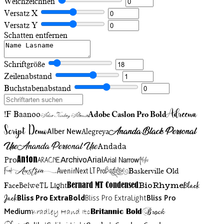
Weichzeichnen
Versatz X
Versatz Y
Schatten entfernen
Schriftgröße
Zeilenabstand
Buchstabenabstand
Adreena
!F Baanoo
Adobe Caslon Pro Bold
Adine Kirnberg Alternate
Script Demo
Ananda Black Personal
Alegreya
Alber New
Use
Ananda Personal Use
Andada
Anton
Arial Narrow
Artistic
Pro
Arial
Aracne
Archivo
Austria
Friend
AvenirNext LT Pro
Badelion
Baskerville Old
BioRhyme
BelweTL Light
Bernard MT Condensed
Black
Face
Jack
Bliss Pro ExtraBold
Bliss Pro ExtraLight
Bliss Pro
Brock
Medium
Bradley Hand Itc
Britannic Bold