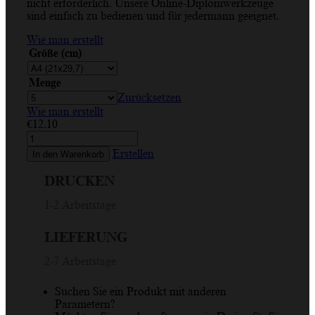
nicht erforderlich. Unsere Online-Diplomwerkzeuge
sind einfach zu bedienen und für jedermann geeignet.
Wie man erstellt
Größe (cm)
Menge
Zurücksetzen
Wie man erstellt
€
12.10
Sonne,
Wolken,
Erstellen
In den Warenkorb
Gelb,
Blau,
DRUCKEN
Rot,
Weiß,
1-2 Arbeitstage
Vertikales
Zertifikat
LIEFERUNG
Menge
2-7 Arbeitstage
Suchen Sie ein Produkt mit anderen
Parametern?