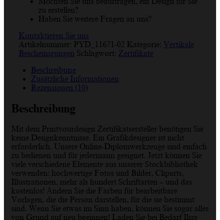
Möchten Sie uns beauftragen, ein Design für Sie
zu erstellen?
Haben Sie weitere Fragen an uns?
Kontaktieren Sie uns
Artikelnummer:
PYD_11671-02
Kategorie:
Vertikale
Bescheinigungen
Schlagwort:
Zertifikate
Beschreibung
Zusätzliche Informationen
Rezensionen (10)
Beschreibung
Mit dem Printyourdesign Zertifikatsersteller benötigen Sie
keine Designkenntnisse. Ein Grafikdesigner ist nicht
erforderlich. Unsere Online-Diplomwerkzeuge sind einfach
zu bedienen und für jedermann geeignet. Jetzt können Sie
viele verschiedene Elemente aus unserer Stockbibliothek
verwenden: hochwertige Fotos und Bilder, Cliparts,
Illustrationen, mehr als hundert Schriftarten – und das
kostenlos! Ändern Sie die Farben für bearbeitbare
Vorlagen, die die Person darstellen, für die sie bestimmt
sind. Wenn Sie etwas im Sinn haben, können Sie sogar alles
von Grund auf neu beginnen! Laden Sie bei Bedarf Ihre