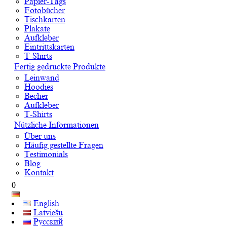
Papier-Tags
Fotobücher
Tischkarten
Plakate
Aufkleber
Eintrittskarten
T-Shirts
Fertig gedruckte Produkte
Leinwand
Hoodies
Becher
Aufkleber
T-Shirts
Nützliche Informationen
Über uns
Häufig gestellte Fragen
Testimonials
Blog
Kontakt
0
English
Latviešu
Русский