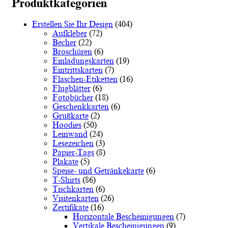
Varianten
Produktkategorien
auf.
Die
Erstellen Sie Ihr Design
(404)
Optionen
Aufkleber
(72)
können
Becher
(22)
auf
Broschüren
(6)
der
Einladungskarten
(19)
Produktseite
Eintrittskarten
(7)
gewählt
Flaschen-Etiketten
(16)
werden
Flugblätter
(6)
Fotobücher
(18)
Geschenkkarten
(6)
Grußkarte
(2)
Hoodies
(50)
Leinwand
(24)
Lesezeichen
(3)
Papier-Tags
(8)
Plakate
(5)
Speise- und Getränkekarte
(6)
T-Shirts
(86)
Tischkarten
(6)
Visitenkarten
(26)
Zertifikate
(16)
Horizontale Bescheinigungen
(7)
Vertikale Bescheinigungen
(9)