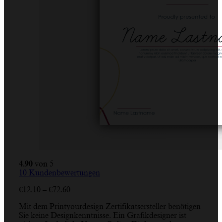
4.90
von 5
10
Kundenbewertungen
Preisspanne:
€
12.10
–
€
72.60
€12.10
Mit dem Printyourdesign Zertifikatsersteller benötigen
bis
Sie keine Designkenntnisse. Ein Grafikdesigner ist
€72.60