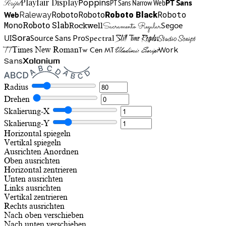
Playfair Display
Poppins
PT Sans Narrow Web
PT Sans
Script
Roboto
Web
Roboto
Roboto
Roboto Black
Raleway
Mono
Roboto Slab
Segoe
Rockwell
Sacramento Regular
UI
Spectral
Sora
Source Sans Pro
Still Time Regular
Studio Script
TT
Tw Cen MT
Work
Times New Roman
Vladimir Script
Sans
Xolonium
Radius
Drehen
Skalierung-X
Skalierung-Y
Horizontal spiegeln
Vertikal spiegeln
Ausrichten
Anordnen
Oben ausrichten
Horizontal zentrieren
Unten ausrichten
Links ausrichten
Vertikal zentrieren
Rechts ausrichten
Nach oben verschieben
Nach unten verschieben