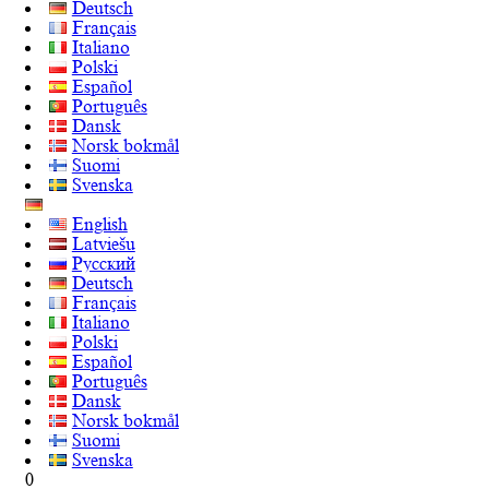
Deutsch
Français
Italiano
Polski
Español
Português
Dansk
Norsk bokmål
Suomi
Svenska
English
Latviešu
Русский
Deutsch
Français
Italiano
Polski
Español
Português
Dansk
Norsk bokmål
Suomi
Svenska
0