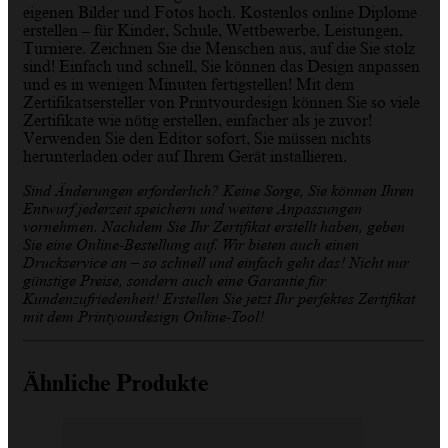
eigenen Bilder und Fotos hoch. Kostenlos online Diplome
erstellen – für Kinder, Schule, Wettbewerbe, Leistungen,
Turniere. Zeichnen Sie die Menschen aus, auf die Sie stolz
sind! Einfach und schnell, Sie können das Design anpassen
und es in wenigen Minuten fertigstellen! Mit dem
Zertifikatsersteller von Printyourdesign können Sie so viele
Zertifikate wie nötig erstellen, einfacher als je zuvor!
Verwenden Sie den Editor sofort, Sie müssen nichts
herunterladen oder auf Ihrem Gerät installieren.
Sind Änderungen erforderlich? Keine Sorge, Sie können Ihren
Entwurf jederzeit speichern und weitere Anpassungen
vornehmen. Nachdem Sie Ihr Zertifikat erstellt haben, geben
Sie eine Online-Bestellung auf. Wir bieten auch einen
Druckservice an – so schnell und einfach geht das! Nicht nur
günstige Preise, sondern auch eine Garantie für
Kundenzufriedenheit! Erstellen Sie jetzt Ihr perfektes Zertifikat
mit dem Printyourdesign Online-Tool!
Ähnliche Produkte