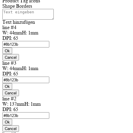
Product Tag Icons
Shape Borders
Text hinzufügen
line #4
W:
44mm
H:
1mm
DPI:
65
Ok
Cancel
line #3
W:
44mm
H:
1mm
DPI:
65
Ok
Cancel
line #2
W:
137mm
H:
1mm
DPI:
65
Ok
Cancel