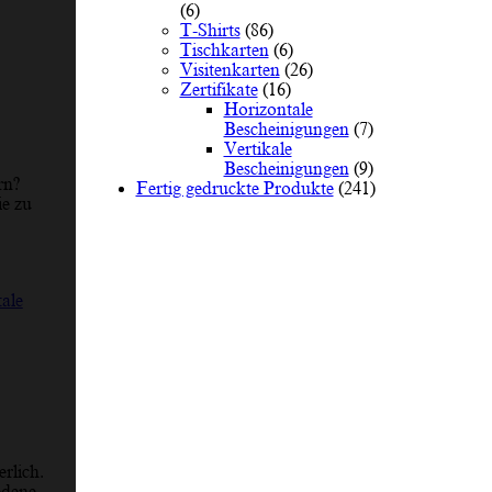
(6)
T-Shirts
(86)
Tischkarten
(6)
Visitenkarten
(26)
Zertifikate
(16)
Horizontale
Bescheinigungen
(7)
Vertikale
Bescheinigungen
(9)
rn?
Fertig gedruckte Produkte
(241)
ie zu
ale
rlich.
edene