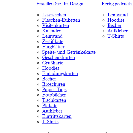
Erstellen Sie Ihr Design
Fertig gedruck
Lesezeichen
Leinwand
Flaschen-Etiketten
Hoodies
Visitenkarten
Becher
Kalender
Aufkleber
Leinwand
T-Shirts
Zertifikate
Flugblätter
Speise- und Getränkekarte
Geschenkkarten
Grußkarte
Hoodies
Einladungskarten
Becher
Broschüren
Papier-Tags
Fotobücher
Tischkarten
Plakate
Aufkleber
Eintrittskarten
T-Shirts