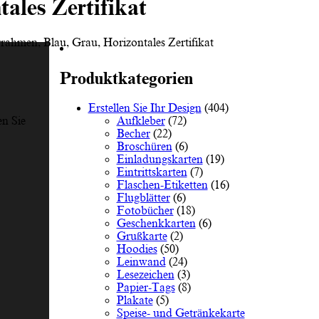
ales Zertifikat
rahmen, Blau, Grau, Horizontales Zertifikat
Produktkategorien
Erstellen Sie Ihr Design
(404)
Aufkleber
(72)
en Sie
Becher
(22)
Broschüren
(6)
Einladungskarten
(19)
Eintrittskarten
(7)
Flaschen-Etiketten
(16)
Flugblätter
(6)
Fotobücher
(18)
Geschenkkarten
(6)
Grußkarte
(2)
Hoodies
(50)
Leinwand
(24)
Lesezeichen
(3)
Papier-Tags
(8)
Plakate
(5)
Speise- und Getränkekarte