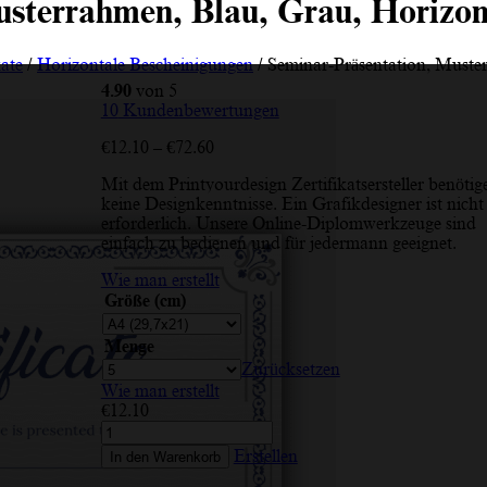
sterrahmen, Blau, Grau, Horizont
kate
/
Horizontale Bescheinigungen
/ Seminar-Präsentation, Muster
4.90
von 5
10
Kundenbewertungen
Preisspanne:
€
12.10
–
€
72.60
€12.10
Mit dem Printyourdesign Zertifikatsersteller benötig
bis
keine Designkenntnisse. Ein Grafikdesigner ist nicht
€72.60
erforderlich. Unsere Online-Diplomwerkzeuge sind
einfach zu bedienen und für jedermann geeignet.
Wie man erstellt
Größe (cm)
Menge
Zurücksetzen
Wie man erstellt
€
12.10
Seminar-
Präsentation,
Erstellen
In den Warenkorb
Musterrahmen,