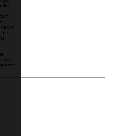
undert
ie
darf
en,
 und es
nötig
rät
en.
chnell
erfektes