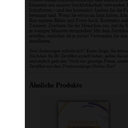
Elemente aus unserer Stockbibliothek verwenden: ho
Schriftarten – und das kostenlos! Ändern Sie die Far
bestimmt sind. Wenn Sie etwas im Sinn haben, könn
Ihre eigenen Bilder und Fotos hoch. Kostenlos onl
Turniere. Zeichnen Sie die Menschen aus, auf die S
in wenigen Minuten fertigstellen! Mit dem Zertifikat
erstellen, einfacher als je zuvor! Verwenden Sie de
installieren.
Sind Änderungen erforderlich? Keine Sorge, Sie könn
Nachdem Sie Ihr Zertifikat erstellt haben, geben Sie e
und einfach geht das! Nicht nur günstige Preise, sonder
Zertifikat mit dem Printyourdesign Online-Tool!
Ähnliche Produkte