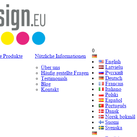
0
te Produkte
Nützliche Informationen
English
Latviešu
Über uns
Русский
Häufig gestellte Fragen
Deutsch
Testimonials
Français
Blog
Italiano
Kontakt
Polski
Español
Português
Dansk
Norsk bokmål
Suomi
Svenska