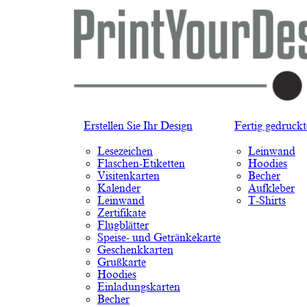
Erstellen Sie Ihr Design
Fertig gedruck
Lesezeichen
Leinwand
Flaschen-Etiketten
Hoodies
Visitenkarten
Becher
Kalender
Aufkleber
Leinwand
T-Shirts
Zertifikate
Flugblätter
Speise- und Getränkekarte
Geschenkkarten
Grußkarte
Hoodies
Einladungskarten
Becher