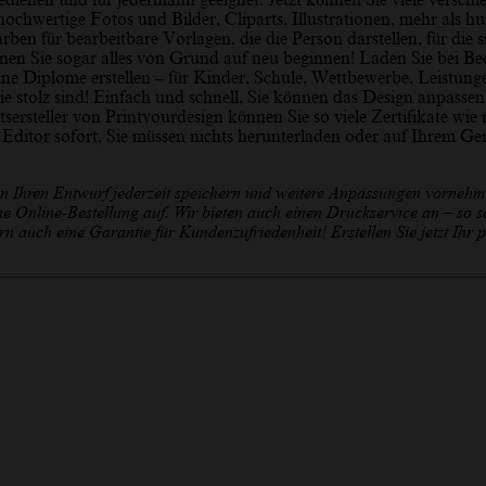
chwertige Fotos und Bilder, Cliparts, Illustrationen, mehr als h
ben für bearbeitbare Vorlagen, die die Person darstellen, für die s
en Sie sogar alles von Grund auf neu beginnen! Laden Sie bei Be
ine Diplome erstellen – für Kinder, Schule, Wettbewerbe, Leistung
ie stolz sind! Einfach und schnell, Sie können das Design anpassen
sersteller von Printyourdesign können Sie so viele Zertifikate wie 
n Editor sofort, Sie müssen nichts herunterladen oder auf Ihrem Ge
en Ihren Entwurf jederzeit speichern und weitere Anpassungen vornehm
ine Online-Bestellung auf. Wir bieten auch einen Druckservice an – so s
n auch eine Garantie für Kundenzufriedenheit! Erstellen Sie jetzt Ihr p