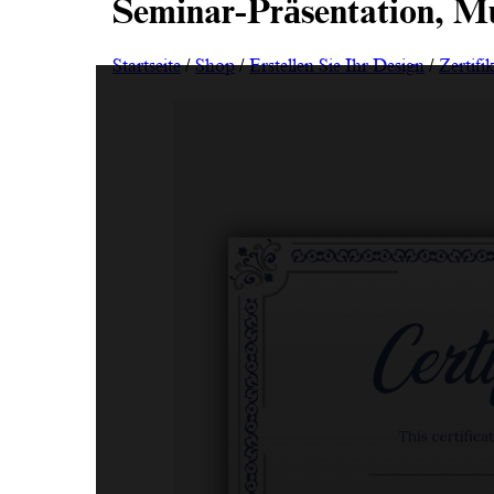
Seminar-Präsentation, Mu
Startseite
/
Shop
/
Erstellen Sie Ihr Design
/
Zertifi