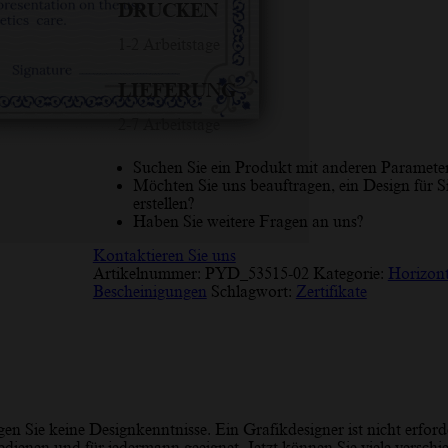
Blau,
DRUCKEN
Grau,
Horizontales
1-2 Arbeitstage
Zertifikat
Menge
LIEFERUNG
2-7 Arbeitstage
Suchen Sie ein Produkt mit anderen Paramete
Möchten Sie uns beauftragen, ein Design für S
erstellen?
Haben Sie weitere Fragen an uns?
Kontaktieren Sie uns
Artikelnummer:
PYD_53515-02
Kategorie:
Horizont
Bescheinigungen
Schlagwort:
Zertifikate
gen Sie keine Designkenntnisse. Ein Grafikdesigner ist nicht erforde
ienen und für jedermann geeignet. Jetzt können Sie viele verschi