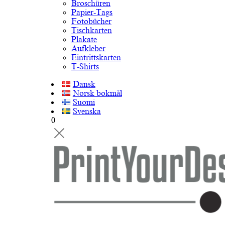
Broschüren
Papier-Tags
Fotobücher
Tischkarten
Plakate
Aufkleber
Eintrittskarten
T-Shirts
Dansk
Norsk bokmål
Suomi
Svenska
0