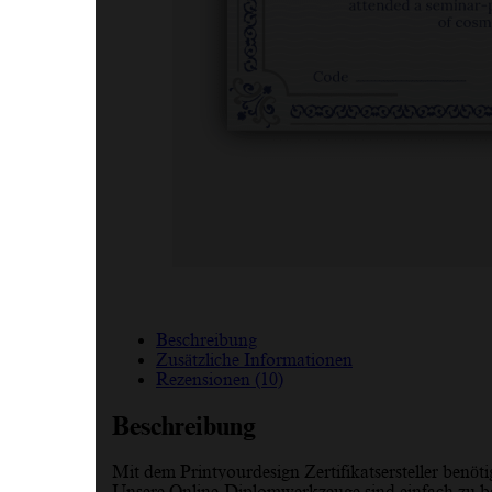
Beschreibung
Zusätzliche Informationen
Rezensionen (10)
Beschreibung
Mit dem Printyourdesign Zertifikatsersteller benöti
Unsere Online-Diplomwerkzeuge sind einfach zu bed