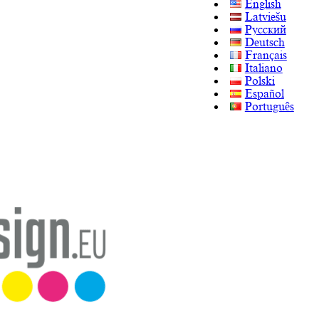
English
Latviešu
Русский
Deutsch
Français
Italiano
Polski
Español
Português