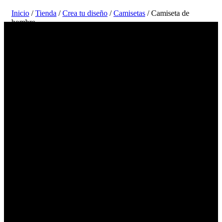
Inicio
/
Tienda
/
Crea tu diseño
/
Camisetas
/ Camiseta de
hombre
Cree e imprima en línea su diseño de
camiseta para hombre