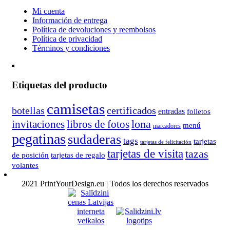
Mi cuenta
Información de entrega
Política de devoluciones y reembolsos
Política de privacidad
Términos y condiciones
Etiquetas del producto
camisetas
botellas
certificados
entradas
folletos
lona
invitaciones
libros de fotos
menú
marcadores
pegatinas
sudaderas
tags
tarjetas
tarjetas de felicitación
tarjetas de visita
tazas
de posición
tarjetas de regalo
volantes
2021 PrintYourDesign.eu | Todos los derechos reservados