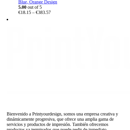
Blue, Orange Design
5.00
out of 5
Price
€
18.15
–
€
383.57
range:
€18.15
through
€383.57
Bienvenido a Printyourdesign, somos una empresa creativa y
dinámicamente progresiva, que ofrece una amplia gama de
servicios y productos de impresión. También ofrecemos
productos ya terminados que puede pedir de inmediato.