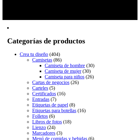
1
tiene
2
múltiples
3
variantes.
→
Las
opciones
se
pueden
Categorías de productos
elegir
en
la
Crea tu diseño
(404)
página
Camisetas
(86)
de
Camiseta de hombre
(30)
producto
Camiseta de mujer
(30)
Camiseta para niños
(26)
Cartas de negocios
(26)
Carteles
(5)
Certificados
(16)
Entradas
(7)
Etiquetas de papel
(8)
Etiquetas para botellas
(16)
Folletos
(6)
Libros de fotos
(18)
Lienzo
(24)
Marcadores
(3)
Menú de comidas y bebidas
(6)