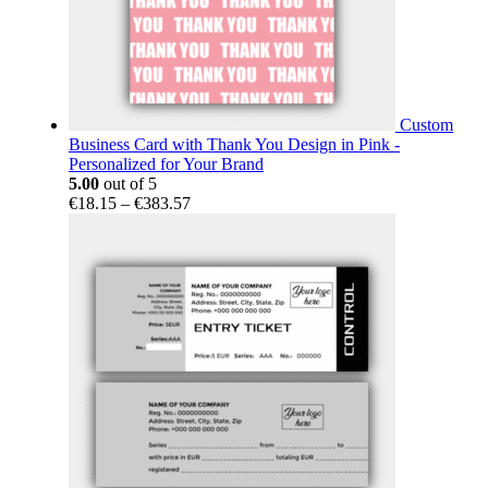
Custom
Business Card with Thank You Design in Pink -
Personalized for Your Brand
5.00
out of 5
Price
€
18.15
–
€
383.57
range:
€18.15
through
€383.57