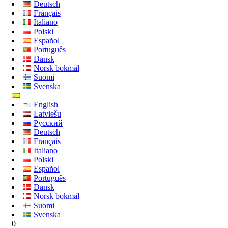
Deutsch
Français
Italiano
Polski
Español
Português
Dansk
Norsk bokmål
Suomi
Svenska
English
Latviešu
Русский
Deutsch
Français
Italiano
Polski
Español
Português
Dansk
Norsk bokmål
Suomi
Svenska
0