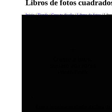
Libros de fotos cuadrado
Inicio
/
Tienda
/
Crea tu diseño
/
Libros de fotos
/ Libr
Cree e imprima su diseño de libro de