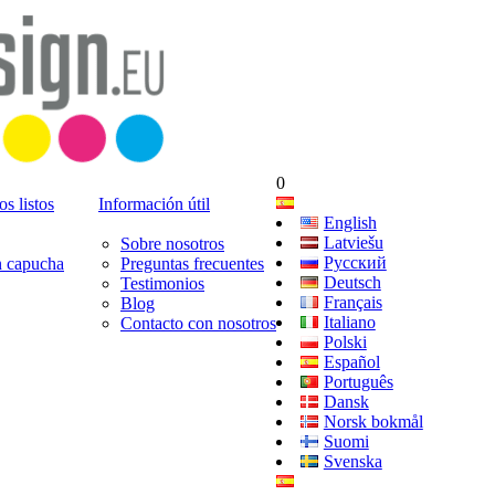
0
s listos
Información útil
English
Latviešu
Sobre nosotros
Русский
n capucha
Preguntas frecuentes
Deutsch
Testimonios
Français
Blog
Italiano
Contacto con nosotros
Polski
Español
Português
Dansk
Norsk bokmål
Suomi
Svenska