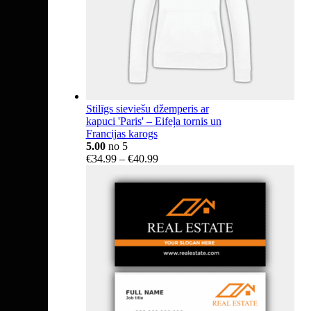
Stilīgs sieviešu džemperis ar
kapuci 'Paris' – Eifeļa tornis un
Francijas karogs
5.00
no 5
Price
€
34.99
–
€
40.99
range:
€34.99
through
€40.99