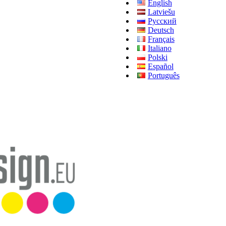
English
Latviešu
Русский
Deutsch
Français
Italiano
Polski
Español
Português