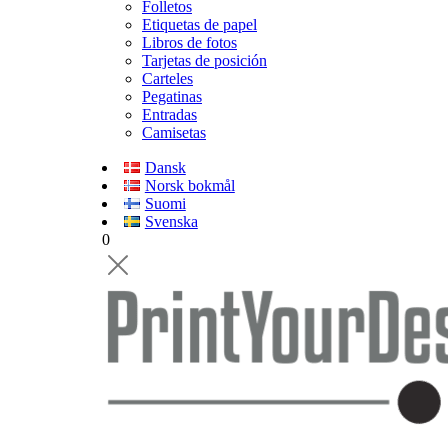
Folletos
Etiquetas de papel
Libros de fotos
Tarjetas de posición
Carteles
Pegatinas
Entradas
Camisetas
Dansk
Norsk bokmål
Suomi
Svenska
0