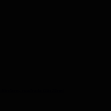
multicolores, cuadrado (20x20cm)