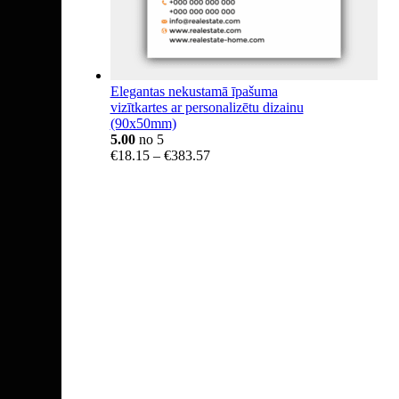
Elegantas nekustamā īpašuma
vizītkartes ar personalizētu dizainu
(90x50mm)
5.00
no 5
Price
€
18.15
–
€
383.57
range:
€18.15
through
€383.57