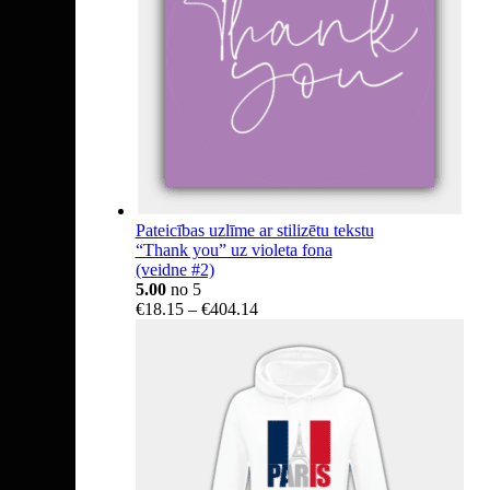
Pateicības uzlīme ar stilizētu tekstu
“Thank you” uz violeta fona
(veidne #2)
5.00
no 5
Price
€
18.15
–
€
404.14
range:
€18.15
through
€404.14