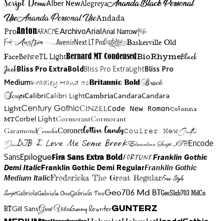
Script Demo
Ananda Black Personal
Alegreya
Alber New
Use
Ananda Personal Use
Andada
Anton
Arial Narrow
Artistic
Pro
Arial
Aracne
Archivo
Austria
Friend
AvenirNext LT Pro
Badelion
Baskerville Old
BioRhyme
BelweTL Light
Bernard MT Condensed
Black
Face
Jack
Bliss Pro ExtraBold
Bliss Pro ExtraLight
Bliss Pro
Brock
Medium
Bradley Hand Itc
Britannic Bold
Script
Cambria
Candara
Calibri
Calibri Light
Candara
Century Gothic
Cinzel
Light
Code New Roman
Colonna
Cormorant
Cormorant
Corbel Light
MT
Cotton Candy
Garamond
Cornelia
Coronet
Couirer New
Creattion
DJB I Love Me Some Brook
Encode
Edwardian Script ITC
Demo
Sans
Franklin Gothic
Fira Sans Extra Bold
Fortune
Epilogue
Demi Italic
Franklin Gothic Demi Regular
Franklin Gothic
Medium Italic
Fredericka The Great Regular
Free Style
Gabriola One
Gabriola Two
Geo706 Md BT
GeoSlab703 MdCn
Script
Gabriola
BT
Gunny Rewriter
Great Vibes
Gunterz
Gill Sans
Hahmlet
Hahmlet