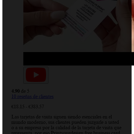
4.90
de 5
10
reseñas de clientes
Rango
€
18.15
-
€
383.57
de
Las tarjetas de visita siguen siendo esenciales en el
precios:
mundo moderno, sus clientes pueden juzgarle a usted
desde
o a su empresa por la calidad de la tarjeta de visita que
€18.15
representa, por eso Printyourdesign free business card
hasta