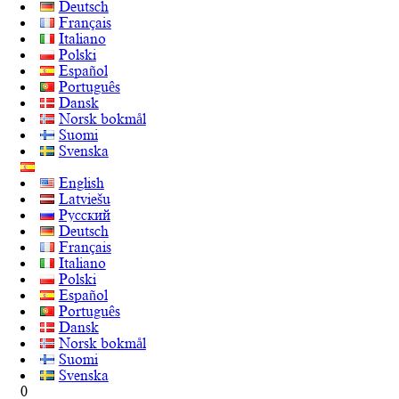
Deutsch
Français
Italiano
Polski
Español
Português
Dansk
Norsk bokmål
Suomi
Svenska
English
Latviešu
Русский
Deutsch
Français
Italiano
Polski
Español
Português
Dansk
Norsk bokmål
Suomi
Svenska
0