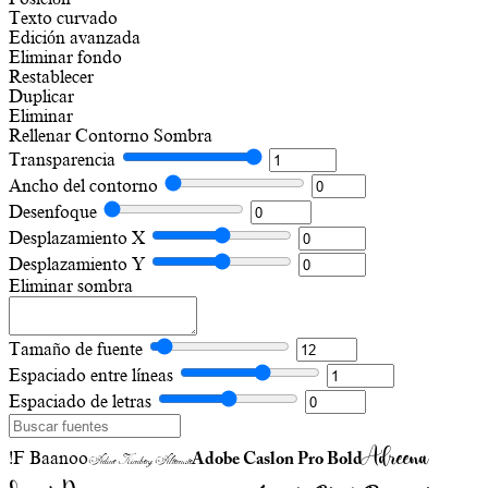
Texto curvado
Edición avanzada
Eliminar fondo
Restablecer
Duplicar
Eliminar
Rellenar
Contorno
Sombra
Transparencia
Ancho del contorno
Desenfoque
Desplazamiento X
Desplazamiento Y
Eliminar sombra
Tamaño de fuente
Espaciado entre líneas
Espaciado de letras
Adreena
!F Baanoo
Adobe Caslon Pro Bold
Adine Kirnberg Alternate