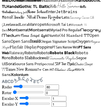
Haettenschweiler
HandelGothic
Medium
Hello Summer
TL
HandelGothic TL Baltic
Hello
Hello
Home School
Inter
JetBrains
Valentina
Hickory Jack
Mono
Lato
Learning Curve Alt
Klaudie Nikol Demo Regular
Manrope
Lora
Leelawad
Microsoft Tai Le
G
Microsoft Yi
Neogrey
Montserrat
Montserrat
Baiti
Myriad Pro Regular
Open
Medium
Nunito
Nexa Script Light
Old Standard TT
Oswald
Sans
Open Sans
Oxygen
Otegan Signature Script
Pinyon
Playfair Display
Poppins
PT Sans Narrow Web
PT Sans
Script
Roboto
Web
Roboto
Roboto
Roboto Black
Raleway
Mono
Roboto Slab
Segoe
Rockwell
Sacramento Regular
UI
Spectral
Sora
Source Sans Pro
Still Time Regular
Studio Script
TT
Tw Cen MT
Work
Times New Roman
Vladimir Script
Sans
Xolonium
Radio
Rotar
Escalar-X
Escalar-Y