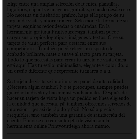
Elige entre una amplia selección de fuentes, plantillas,
logotipos, clip arts e imágenes gratuitas, o hazlo desde cero.
No necesita un diseñador gráfico, haga el logotipo de su
tarjeta de visita y ahorre dinero. Seleccione la forma de su
tarjeta: esquinas redondeadas o cuadradas. En la
herramienta gratuita Printyourdesign, también puede
cargar sus propios logotipos, imágenes y textos. Cree su
tarjeta de visita perfecta para destacar entre sus
competidores. También puede elegir un aspecto de
acabado brillante, mate o suave al tacto para su tarjeta.
Todo lo que necesitas para crear tu tarjeta de visita única
está aquí. Haz tu estilo: minimalista, elegante y colorido, o
un diseño diferente que represente tu marca o a ti.
Su tarjeta de visita se imprimirá en papel de alta calidad.
¿Necesita algún cambio? No te preocupes, siempre puedes
guardar tu diseño y hacer ajustes adicionales. Después de
hacer su tarjeta de visita haga un pedido en línea eligiendo
la cantidad que necesita, ¡sí! también ofrecemos servicios de
impresión – ¡es así de rápido y fácil! No sólo precios
asequibles, sino también una garantía de satisfacción del
cliente. Empiece a crear su tarjeta de visita con la
herramienta online Printyourdeign ahora mismo.