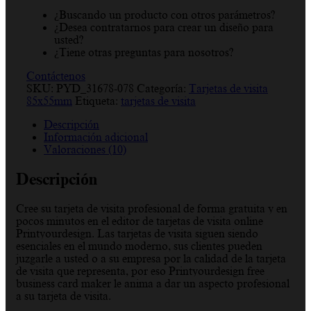
¿Buscando un producto con otros parámetros?
¿Desea contratarnos para crear un diseño para
usted?
¿Tiene otras preguntas para nosotros?
Contáctenos
SKU:
PYD_31678-078
Categoría:
Tarjetas de visita
85x55mm
Etiqueta:
tarjetas de visita
Descripción
Información adicional
Valoraciones (10)
Descripción
Cree su tarjeta de visita profesional de forma gratuita y en
pocos minutos en el editor de tarjetas de visita online
Printyourdesign. Las tarjetas de visita siguen siendo
esenciales en el mundo moderno, sus clientes pueden
juzgarle a usted o a su empresa por la calidad de la tarjeta
de visita que representa, por eso Printyourdesign free
business card maker le anima a dar un aspecto profesional
a su tarjeta de visita.