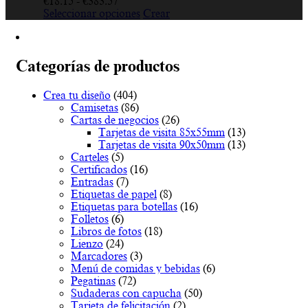
Rango
€
18.15
-
€
383.57
de
Este
Seleccionar opciones
Crear
precios:
producto
desde
tiene
€18.15
múltiples
hasta
variantes.
Categorías de productos
€383.57
Las
opciones
Crea tu diseño
(404)
se
Camisetas
(86)
pueden
Cartas de negocios
(26)
elegir
Tarjetas de visita 85x55mm
(13)
en
Tarjetas de visita 90x50mm
(13)
la
Carteles
(5)
página
Certificados
(16)
de
Entradas
(7)
producto
Etiquetas de papel
(8)
Etiquetas para botellas
(16)
Folletos
(6)
Libros de fotos
(18)
Lienzo
(24)
Marcadores
(3)
Menú de comidas y bebidas
(6)
Pegatinas
(72)
Sudaderas con capucha
(50)
Tarjeta de felicitación
(2)