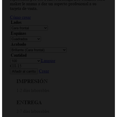
maker le anima a dar un aspecto profesional a su
€383.57
tarjeta de visita.
Cómo crear
Lados
Esquinas
Acabado
Cantidad
Limpiar
€
18.15
Crear
Añadir al carrito
IMPRESIÓN
1-2 días laborables
ENTREGA
2-7 días laborables