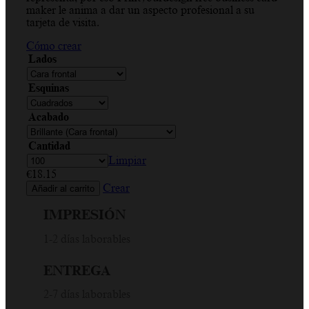
maker le anima a dar un aspecto profesional a su
€383.57
tarjeta de visita.
Cómo crear
Lados
Esquinas
Acabado
Cantidad
Limpiar
€
18.15
Crear
Añadir al carrito
IMPRESIÓN
1-2 días laborables
ENTREGA
2-7 días laborables