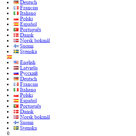
Deutsch
Français
Italiano
Polski
Español
Português
Dansk
Norsk bokmål
Suomi
Svenska
English
Latviešu
Русский
Deutsch
Français
Italiano
Polski
Español
Português
Dansk
Norsk bokmål
Suomi
Svenska
0