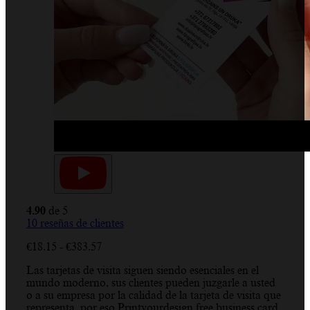
4.90
de 5
10
reseñas de clientes
Rango
€
18.15
-
€
383.57
de
Las tarjetas de visita siguen siendo esenciales en el
precios:
mundo moderno, sus clientes pueden juzgarle a usted
desde
o a su empresa por la calidad de la tarjeta de visita que
€18.15
representa, por eso Printyourdesign free business card
hasta