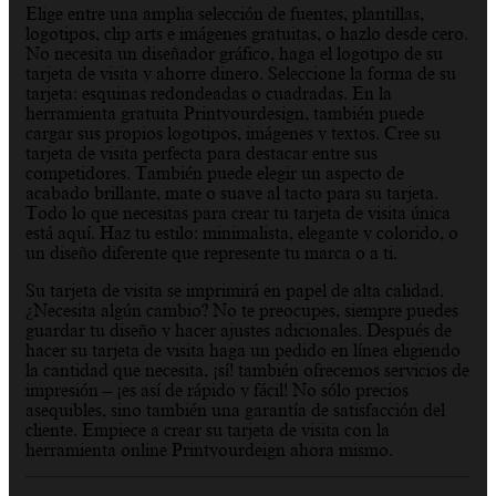
Elige entre una amplia selección de fuentes, plantillas,
logotipos, clip arts e imágenes gratuitas, o hazlo desde cero.
No necesita un diseñador gráfico, haga el logotipo de su
tarjeta de visita y ahorre dinero. Seleccione la forma de su
tarjeta: esquinas redondeadas o cuadradas. En la
herramienta gratuita Printyourdesign, también puede
cargar sus propios logotipos, imágenes y textos. Cree su
tarjeta de visita perfecta para destacar entre sus
competidores. También puede elegir un aspecto de
acabado brillante, mate o suave al tacto para su tarjeta.
Todo lo que necesitas para crear tu tarjeta de visita única
está aquí. Haz tu estilo: minimalista, elegante y colorido, o
un diseño diferente que represente tu marca o a ti.
Su tarjeta de visita se imprimirá en papel de alta calidad.
¿Necesita algún cambio? No te preocupes, siempre puedes
guardar tu diseño y hacer ajustes adicionales. Después de
hacer su tarjeta de visita haga un pedido en línea eligiendo
la cantidad que necesita, ¡sí! también ofrecemos servicios de
impresión – ¡es así de rápido y fácil! No sólo precios
asequibles, sino también una garantía de satisfacción del
cliente. Empiece a crear su tarjeta de visita con la
herramienta online Printyourdeign ahora mismo.