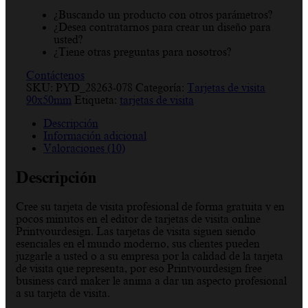
¿Buscando un producto con otros parámetros?
¿Desea contratarnos para crear un diseño para
usted?
¿Tiene otras preguntas para nosotros?
Contáctenos
SKU:
PYD_28263-078
Categoría:
Tarjetas de visita
90x50mm
Etiqueta:
tarjetas de visita
Descripción
Información adicional
Valoraciones (10)
Descripción
Cree su tarjeta de visita profesional de forma gratuita y en
pocos minutos en el editor de tarjetas de visita online
Printyourdesign. Las tarjetas de visita siguen siendo
esenciales en el mundo moderno, sus clientes pueden
juzgarle a usted o a su empresa por la calidad de la tarjeta
de visita que representa, por eso Printyourdesign free
business card maker le anima a dar un aspecto profesional
a su tarjeta de visita.