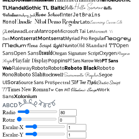
Medium
Hello Summer
TL
HandelGothic TL Baltic
Hello
Hello
Home School
Inter
JetBrains
Valentina
Hickory Jack
Mono
Lato
Learning Curve Alt
Klaudie Nikol Demo Regular
Manrope
Lora
Leelawad
Microsoft Tai Le
G
Microsoft Yi
Neogrey
Montserrat
Montserrat
Baiti
Myriad Pro Regular
Open
Medium
Nunito
Nexa Script Light
Old Standard TT
Oswald
Sans
Open Sans
Oxygen
Otegan Signature Script
Pinyon
Playfair Display
Poppins
PT Sans Narrow Web
PT Sans
Script
Roboto
Web
Roboto
Roboto
Roboto Black
Raleway
Mono
Roboto Slab
Segoe
Rockwell
Sacramento Regular
UI
Spectral
Sora
Source Sans Pro
Still Time Regular
Studio Script
TT
Tw Cen MT
Work
Times New Roman
Vladimir Script
Sans
Xolonium
Radio
Rotar
Escalar-X
Escalar-Y