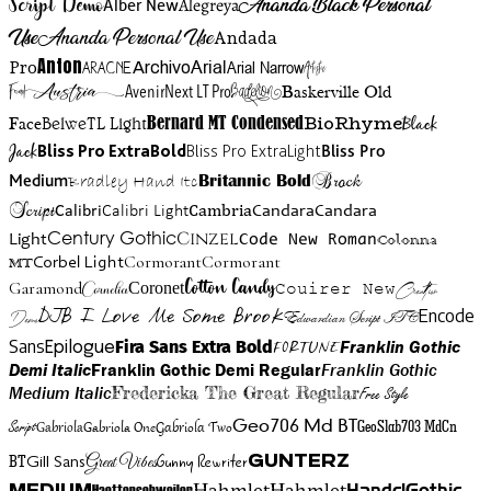
Script Demo
Ananda Black Personal
Alegreya
Alber New
Use
Ananda Personal Use
Andada
Anton
Arial Narrow
Artistic
Pro
Arial
Aracne
Archivo
Austria
Friend
AvenirNext LT Pro
Badelion
Baskerville Old
BioRhyme
BelweTL Light
Bernard MT Condensed
Black
Face
Jack
Bliss Pro ExtraBold
Bliss Pro ExtraLight
Bliss Pro
Brock
Medium
Bradley Hand Itc
Britannic Bold
Script
Cambria
Candara
Calibri
Calibri Light
Candara
Century Gothic
Cinzel
Light
Code New Roman
Colonna
Cormorant
Cormorant
Corbel Light
MT
Cotton Candy
Garamond
Cornelia
Coronet
Couirer New
Creattion
DJB I Love Me Some Brook
Encode
Edwardian Script ITC
Demo
Sans
Franklin Gothic
Fira Sans Extra Bold
Fortune
Epilogue
Demi Italic
Franklin Gothic Demi Regular
Franklin Gothic
Medium Italic
Fredericka The Great Regular
Free Style
Gabriola One
Gabriola Two
Geo706 Md BT
GeoSlab703 MdCn
Script
Gabriola
BT
Gunny Rewriter
Great Vibes
Gunterz
Gill Sans
Hahmlet
Hahmlet
Haettenschweiler
HandelGothic