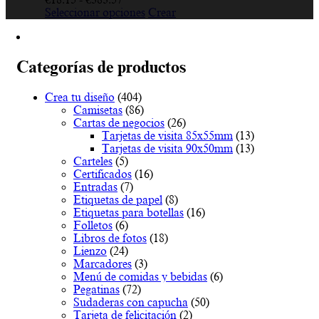
de
Este
Seleccionar opciones
Crear
precios:
producto
desde
tiene
€18.15
múltiples
hasta
variantes.
Categorías de productos
€383.57
Las
opciones
Crea tu diseño
(404)
se
Camisetas
(86)
pueden
Cartas de negocios
(26)
elegir
Tarjetas de visita 85x55mm
(13)
en
Tarjetas de visita 90x50mm
(13)
la
Carteles
(5)
página
Certificados
(16)
de
Entradas
(7)
producto
Etiquetas de papel
(8)
Etiquetas para botellas
(16)
Folletos
(6)
Libros de fotos
(18)
Lienzo
(24)
Marcadores
(3)
Menú de comidas y bebidas
(6)
Pegatinas
(72)
Sudaderas con capucha
(50)
Tarjeta de felicitación
(2)