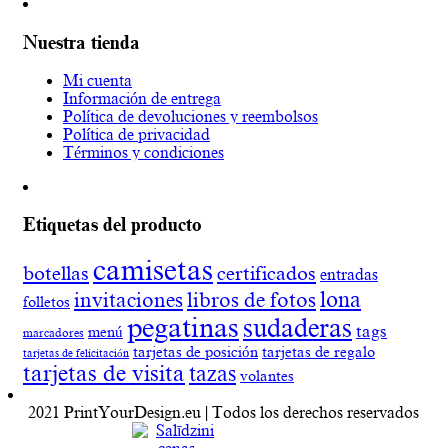
Nuestra tienda
Mi cuenta
Información de entrega
Política de devoluciones y reembolsos
Política de privacidad
Términos y condiciones
Etiquetas del producto
camisetas
botellas
certificados
entradas
lona
invitaciones
libros de fotos
folletos
pegatinas
sudaderas
tags
menú
marcadores
tarjetas de posición
tarjetas de regalo
tarjetas de felicitación
tarjetas de visita
tazas
volantes
2021 PrintYourDesign.eu | Todos los derechos reservados