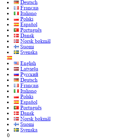
Deutsch
Français
Italiano
Polski
Español
Português
Dansk
Norsk bokmål
Suomi
Svenska
English
Latviešu
Русский
Deutsch
Français
Italiano
Polski
Español
Português
Dansk
Norsk bokmål
Suomi
Svenska
0