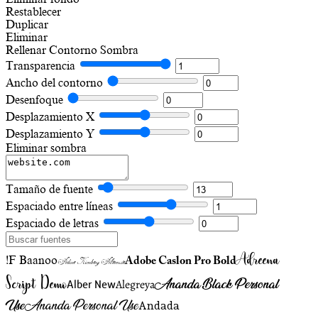
Restablecer
Duplicar
Eliminar
Rellenar
Contorno
Sombra
Transparencia
Ancho del contorno
Desenfoque
Desplazamiento X
Desplazamiento Y
Eliminar sombra
Tamaño de fuente
Espaciado entre líneas
Espaciado de letras
Adreena
!F Baanoo
Adobe Caslon Pro Bold
Adine Kirnberg Alternate
Script Demo
Ananda Black Personal
Alegreya
Alber New
Use
Ananda Personal Use
Andada