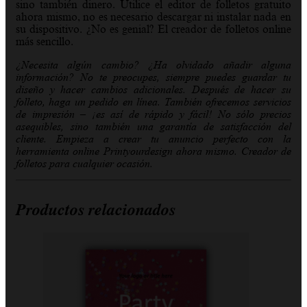
sino también dinero.
Utilice el editor de folletos gratuito
ahora mismo, no es necesario descargar ni instalar nada en
su dispositivo. ¿No es genial? El creador de folletos online
más sencillo.
¿Necesita algún cambio? ¿Ha olvidado añadir alguna
información? No te preocupes, siempre puedes guardar tu
diseño y hacer cambios adicionales.
Después de hacer su
folleto, haga un pedido en línea. También ofrecemos servicios
de impresión – ¡es así de rápido y fácil! No sólo precios
asequibles, sino también una garantía de satisfacción del
cliente. Empieza a crear tu anuncio perfecto con la
herramienta online Printyourdesign ahora mismo. Creador de
folletos para cualquier ocasión.
Productos relacionados