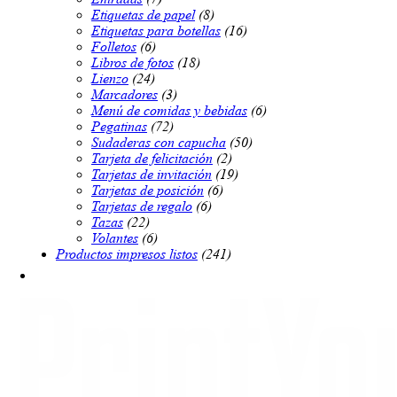
página
Etiquetas de papel
(8)
de
Etiquetas para botellas
(16)
producto
Folletos
(6)
Libros de fotos
(18)
Lienzo
(24)
Marcadores
(3)
Menú de comidas y bebidas
(6)
Pegatinas
(72)
Sudaderas con capucha
(50)
Tarjeta de felicitación
(2)
Tarjetas de invitación
(19)
Tarjetas de posición
(6)
Tarjetas de regalo
(6)
Tazas
(22)
Volantes
(6)
Productos impresos listos
(241)