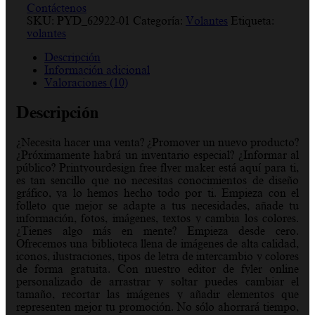
Contáctenos
SKU:
PYD_62922-01
Categoría:
Volantes
Etiqueta:
volantes
Descripción
Información adicional
Valoraciones (10)
Descripción
¿Necesita hacer una venta? ¿Promover un nuevo producto?
¿Próximamente habrá un inventario especial? ¿Informar al
público? Printyourdesign free flyer maker está aquí para ti,
es tan sencillo que no necesitas conocimientos de diseño
gráfico, ya lo hemos hecho todo por ti. Empieza con el
folleto que mejor se adapte a tus necesidades, añade tu
información, fotos, imágenes, textos y cambia los colores.
¿Tienes algo más en mente? Empieza desde cero.
Ofrecemos una biblioteca llena de imágenes de alta calidad,
iconos, ilustraciones, tipos de letra de intercambio y colores
de forma gratuita. Con nuestro editor de fyler online
personalizado de arrastrar y soltar puedes cambiar el
tamaño, recortar las imágenes y añadir elementos que
representen mejor tu promoción. No sólo ahorrará tiempo,