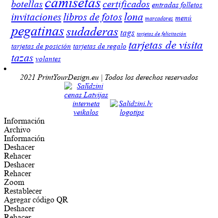
camisetas
botellas
certificados
entradas
folletos
lona
invitaciones
libros de fotos
menú
marcadores
pegatinas
sudaderas
tags
tarjetas de felicitación
tarjetas de visita
tarjetas de posición
tarjetas de regalo
tazas
volantes
2021 PrintYourDesign.eu | Todos los derechos reservados
Información
Archivo
Información
Deshacer
Rehacer
Deshacer
Rehacer
Zoom
Restablecer
Agregar código QR
Deshacer
Rehacer