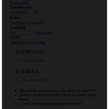
Cómo crear
Tamaño (cm)
Lados
Cantidad
Limpiar
€
39.93
Crear
Añadir al carrito
IMPRESIÓN
1-2 días laborables
ENTREGA
2-7 días laborables
¿Buscando un producto con otros parámetros?
¿Desea contratarnos para crear un diseño para
usted?
¿Tiene otras preguntas para nosotros?