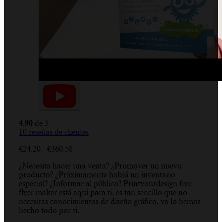
4.90
de 5
10
reseñas de clientes
Rango
€
24.20
-
€
360.58
de
¿Necesita hacer una venta? ¿Promover un nuevo
precios:
producto? ¿Próximamente habrá un inventario
desde
especial? ¿Informar al público? Printyourdesign free
€24.20
flyer maker está aquí para ti, es tan sencillo que no
hasta
necesitas conocimientos de diseño gráfico, ya lo hemos
€360.58
hecho todo por ti.