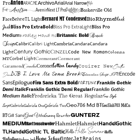
Anton
Arial Narrow
Artistic
Pro
Arial
Aracne
Archivo
Austria
Friend
AvenirNext LT Pro
Badelion
Baskerville Old
BioRhyme
BelweTL Light
Bernard MT Condensed
Black
Face
Jack
Bliss Pro ExtraBold
Bliss Pro ExtraLight
Bliss Pro
Brock
Medium
Bradley Hand Itc
Britannic Bold
Script
Cambria
Candara
Calibri
Calibri Light
Candara
Century Gothic
Cinzel
Light
Code New Roman
Colonna
Cormorant
Cormorant
Corbel Light
MT
Cotton Candy
Garamond
Cornelia
Coronet
Couirer New
Creattion
DJB I Love Me Some Brook
Encode
Edwardian Script ITC
Demo
Sans
Franklin Gothic
Fira Sans Extra Bold
Fortune
Epilogue
Demi Italic
Franklin Gothic Demi Regular
Franklin Gothic
Medium Italic
Fredericka The Great Regular
Free Style
Gabriola One
Gabriola Two
Geo706 Md BT
GeoSlab703 MdCn
Script
Gabriola
BT
Gunny Rewriter
Great Vibes
Gunterz
Gill Sans
Hahmlet
Hahmlet
Haettenschweiler
HandelGothic
Medium
Hello Summer
TL
HandelGothic TL Baltic
Hello
Hello
Home School
Inter
JetBrains
Valentina
Hickory Jack