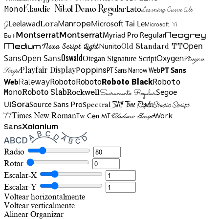
Mono
Lato
Learning Curve Alt
Klaudie Nikol Demo Regular
Manrope
Lora
Leelawad
Microsoft Tai Le
G
Microsoft Yi
Neogrey
Montserrat
Montserrat
Baiti
Myriad Pro Regular
Open
Medium
Nunito
Nexa Script Light
Old Standard TT
Oswald
Sans
Open Sans
Oxygen
Otegan Signature Script
Pinyon
Playfair Display
Poppins
PT Sans Narrow Web
PT Sans
Script
Roboto
Web
Roboto
Roboto
Roboto Black
Raleway
Mono
Roboto Slab
Segoe
Rockwell
Sacramento Regular
UI
Spectral
Sora
Source Sans Pro
Still Time Regular
Studio Script
TT
Tw Cen MT
Work
Times New Roman
Vladimir Script
Sans
Xolonium
Radio
Rotar
Escalar-X
Escalar-Y
Voltear horizontalmente
Voltear verticalmente
Alinear
Organizar