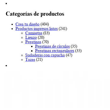
desde
tiene
€18.15
múltiples
hasta
variantes.
Categorías de productos
€81.68
Las
opciones
Crea tu diseño
(404)
se
Productos impresos listos
(241)
pueden
Camisetas
(83)
elegir
Lienzo
(20)
en
Pegatinas
(70)
la
Pegatinas de círculos
(35)
página
Pegatinas rectangulares
(35)
de
Sudaderas con capucha
(47)
producto
Tazas
(21)