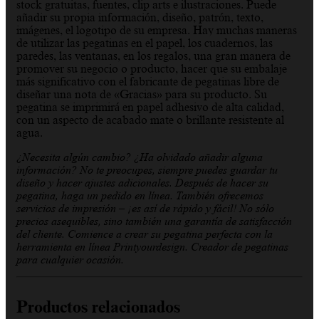
stock gratuitas, fuentes, clip arts e ilustraciones. Puede
añadir su propia información, diseño, patrón, texto,
imágenes, el logotipo de su empresa. Hay muchas maneras
de utilizar las pegatinas en el papel, los cuadernos, las
paredes, las ventanas, en los regalos, una gran manera de
promover su negocio o producto, hacer que su embalaje
más significativo con el fabricante de pegatinas libre de
diseñar una nota de «Gracias» para su producto. Su
pegatina se imprimirá en papel adhesivo de alta calidad,
con un aspecto de acabado mate o brillante resistente al
agua.
¿Necesita algún cambio? ¿Ha olvidado añadir alguna
información? No te preocupes, siempre puedes guardar tu
diseño y hacer ajustes adicionales. Después de hacer su
pegatina, haga un pedido en línea. También ofrecemos
servicios de impresión – ¡es así de rápido y fácil! No sólo
precios asequibles, sino también una garantía de satisfacción
del cliente. Comience a crear su pegatina perfecta con la
herramienta en línea Printyourdesign. Creador de pegatinas
para cualquier ocasión.
Productos relacionados