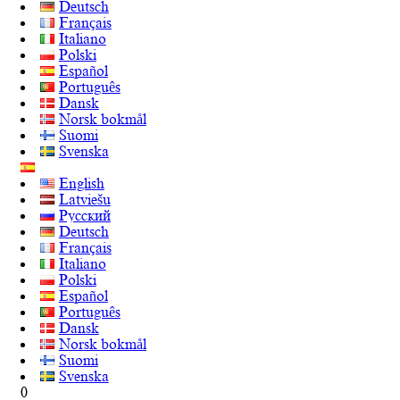
Deutsch
Français
Italiano
Polski
Español
Português
Dansk
Norsk bokmål
Suomi
Svenska
English
Latviešu
Русский
Deutsch
Français
Italiano
Polski
Español
Português
Dansk
Norsk bokmål
Suomi
Svenska
0