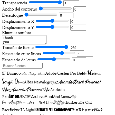
Transparencia
Ancho del contorno
Desenfoque
Desplazamiento X
Desplazamiento Y
Eliminar sombra
Tamaño de fuente
Espaciado entre líneas
Espaciado de letras
Adreena
!F Baanoo
Adobe Caslon Pro Bold
Adine Kirnberg Alternate
Script Demo
Ananda Black Personal
Alegreya
Alber New
Use
Ananda Personal Use
Andada
Anton
Arial Narrow
Artistic
Pro
Arial
Aracne
Archivo
Austria
Friend
AvenirNext LT Pro
Badelion
Baskerville Old
BioRhyme
BelweTL Light
Bernard MT Condensed
Black
Face