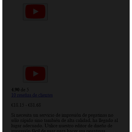
4.90
de 5
10
reseñas de clientes
Rango
€
18.15
-
€
81.68
de
Si necesita un servicio de impresión de pegatinas no
precios:
sólo rápido sino también de alta calidad, ha llegado al
desde
lugar adecuado. Utilice nuestro editor de diseño de
€18.15
impresión fácil de usar para hacer sus pegatinas
hasta