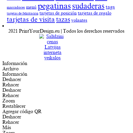
pegatinas
sudaderas
tags
menú
marcadores
tarjetas de posición
tarjetas de regalo
tarjetas de felicitación
tarjetas de visita
tazas
volantes
2021 PrintYourDesign.eu | Todos los derechos reservados
Información
Archivo
Información
Deshacer
Rehacer
Deshacer
Rehacer
Zoom
Restablecer
Agregar código QR
Deshacer
Rehacer
Más
Zoom