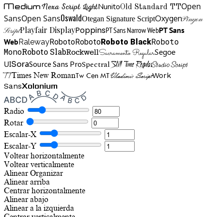
Open
Medium
Nunito
Nexa Script Light
Old Standard TT
Oswald
Sans
Open Sans
Oxygen
Otegan Signature Script
Pinyon
Playfair Display
Poppins
PT Sans Narrow Web
PT Sans
Script
Roboto
Web
Roboto
Roboto
Roboto Black
Raleway
Mono
Roboto Slab
Segoe
Rockwell
Sacramento Regular
UI
Spectral
Sora
Source Sans Pro
Still Time Regular
Studio Script
TT
Tw Cen MT
Work
Times New Roman
Vladimir Script
Sans
Xolonium
Radio
Rotar
Escalar-X
Escalar-Y
Voltear horizontalmente
Voltear verticalmente
Alinear
Organizar
Alinear arriba
Centrar horizontalmente
Alinear abajo
Alinear a la izquierda
Centrar verticalmente