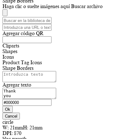
Shape Borders
Haga clic o suelte imágenes aquí
Buscar archivo
Agregar código QR
Cliparts
Shapes
Icons
Product Tag Icons
Shape Borders
Agregar texto
Ok
Cancel
circle
W:
21mm
H:
21mm
DPI:
870
lilac wreath