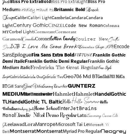
Jack
Bliss Pro ExtraBold
Bliss Pro ExtraLight
Bliss Pro
Brock
Medium
Bradley Hand Itc
Britannic Bold
Script
Cambria
Candara
Calibri
Calibri Light
Candara
Century Gothic
Cinzel
Light
Code New Roman
Colonna
Cormorant
Cormorant
Corbel Light
MT
Cotton Candy
Garamond
Cornelia
Coronet
Couirer New
Creattion
DJB I Love Me Some Brook
Encode
Edwardian Script ITC
Demo
Sans
Franklin Gothic
Fira Sans Extra Bold
Fortune
Epilogue
Demi Italic
Franklin Gothic Demi Regular
Franklin Gothic
Medium Italic
Fredericka The Great Regular
Free Style
Gabriola One
Gabriola Two
Geo706 Md BT
GeoSlab703 MdCn
Script
Gabriola
BT
Gunny Rewriter
Great Vibes
Gunterz
Gill Sans
Hahmlet
Hahmlet
Haettenschweiler
HandelGothic
Medium
Hello Summer
TL
HandelGothic TL Baltic
Hello
Hello
Home School
Inter
JetBrains
Valentina
Hickory Jack
Mono
Lato
Learning Curve Alt
Klaudie Nikol Demo Regular
Manrope
Lora
Leelawad
Microsoft Tai Le
G
Microsoft Yi
Neogrey
Montserrat
Montserrat
Baiti
Myriad Pro Regular