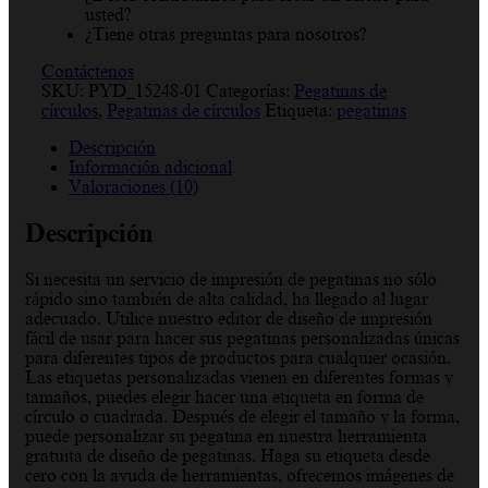
usted?
¿Tiene otras preguntas para nosotros?
Contáctenos
SKU:
PYD_15248-01
Categorías:
Pegatinas de
círculos
,
Pegatinas de círculos
Etiqueta:
pegatinas
Descripción
Información adicional
Valoraciones (10)
Descripción
Si necesita un servicio de impresión de pegatinas no sólo
rápido sino también de alta calidad, ha llegado al lugar
adecuado. Utilice nuestro editor de diseño de impresión
fácil de usar para hacer sus pegatinas personalizadas únicas
para diferentes tipos de productos para cualquier ocasión.
Las etiquetas personalizadas vienen en diferentes formas y
tamaños, puedes elegir hacer una etiqueta en forma de
círculo o cuadrada. Después de elegir el tamaño y la forma,
puede personalizar su pegatina en nuestra herramienta
gratuita de diseño de pegatinas. Haga su etiqueta desde
cero con la ayuda de herramientas, ofrecemos imágenes de