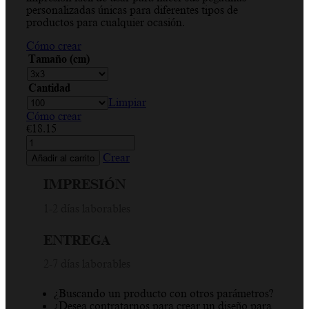
personalizadas únicas para diferentes tipos de
€81.68
productos para cualquier ocasión.
Cómo crear
Tamaño (cm)
Cantidad
Limpiar
Cómo crear
€
18.15
Gracias,
Rosal,
Crear
Añadir al carrito
Rosa,
Verde,
IMPRESIÓN
Blanco,
Color
1-2 días laborables
cambiante,
Círculo
ENTREGA
adhesivo
cantidad
2-7 días laborables
¿Buscando un producto con otros parámetros?
¿Desea contratarnos para crear un diseño para