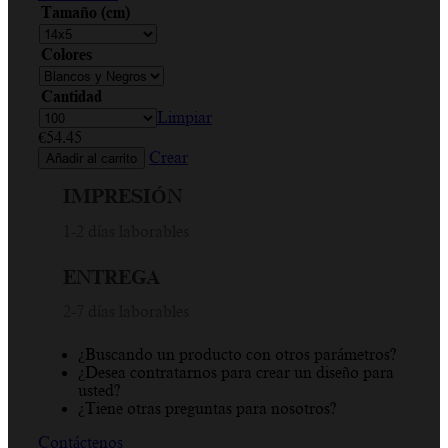
Tamaño (cm)
Colores
Cantidad
Limpiar
€
54.45
Crear
Añadir al carrito
IMPRESIÓN
1-2 días laborables
ENTREGA
2-7 días laborables
¿Buscando un producto con otros parámetros?
¿Desea contratarnos para crear un diseño para
usted?
¿Tiene otras preguntas para nosotros?
Contáctenos