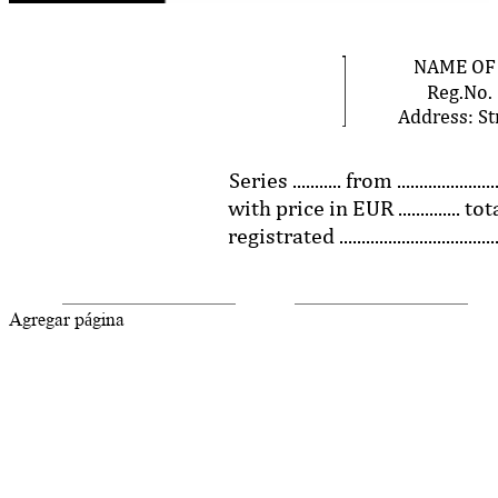
W
H
1
2
Agregar página en blanco
Agregar página desde diseños
Front
Back
Ancho
Altura
Agregar página