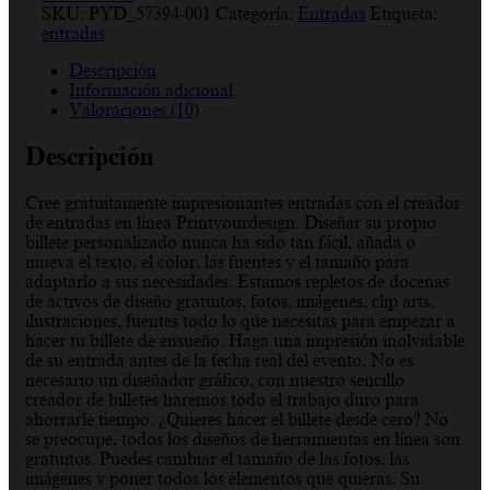
SKU:
PYD_57394-001
Categoría:
Entradas
Etiqueta:
entradas
Descripción
Información adicional
Valoraciones (10)
Descripción
Cree gratuitamente impresionantes entradas con el creador
de entradas en línea Printyourdesign. Diseñar su propio
billete personalizado nunca ha sido tan fácil, añada o
mueva el texto, el color, las fuentes y el tamaño para
adaptarlo a sus necesidades. Estamos repletos de docenas
de activos de diseño gratuitos, fotos, imágenes, clip arts,
ilustraciones, fuentes todo lo que necesitas para empezar a
hacer tu billete de ensueño. Haga una impresión inolvidable
de su entrada antes de la fecha real del evento. No es
necesario un diseñador gráfico, con nuestro sencillo
creador de billetes haremos todo el trabajo duro para
ahorrarle tiempo. ¿Quieres hacer el billete desde cero? No
se preocupe, todos los diseños de herramientas en línea son
gratuitos. Puedes cambiar el tamaño de las fotos, las
imágenes y poner todos los elementos que quieras. Su