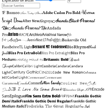
Espaciado de letras
Adreena
!F Baanoo
Adobe Caslon Pro Bold
Adine Kirnberg Alternate
Script Demo
Ananda Black Personal
Alegreya
Alber New
Use
Ananda Personal Use
Andada
Anton
Arial Narrow
Artistic
Pro
Arial
Aracne
Archivo
Austria
Friend
AvenirNext LT Pro
Badelion
Baskerville Old
BioRhyme
BelweTL Light
Bernard MT Condensed
Black
Face
Jack
Bliss Pro ExtraBold
Bliss Pro ExtraLight
Bliss Pro
Brock
Medium
Bradley Hand Itc
Britannic Bold
Script
Cambria
Candara
Calibri
Calibri Light
Candara
Century Gothic
Cinzel
Light
Code New Roman
Colonna
Cormorant
Cormorant
Corbel Light
MT
Cotton Candy
Garamond
Cornelia
Coronet
Couirer New
Creattion
DJB I Love Me Some Brook
Encode
Edwardian Script ITC
Demo
Sans
Franklin Gothic
Fira Sans Extra Bold
Fortune
Epilogue
Demi Italic
Franklin Gothic Demi Regular
Franklin Gothic
Medium Italic
Fredericka The Great Regular
Free Style