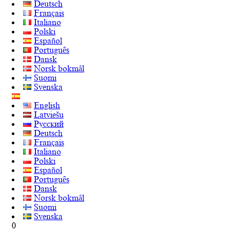
Deutsch
Français
Italiano
Polski
Español
Português
Dansk
Norsk bokmål
Suomi
Svenska
English
Latviešu
Русский
Deutsch
Français
Italiano
Polski
Español
Português
Dansk
Norsk bokmål
Suomi
Svenska
0