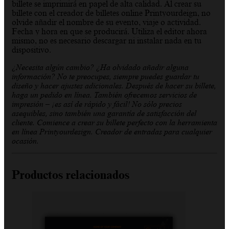
billete se imprimirá en papel de alta calidad. Al crear su
billete con el creador de billetes online Printyourdeign, no
olvide añadir el nombre de su evento, viaje o actividad.
Fecha y hora en que se producirá. Utiliza el editor ahora
mismo, no es necesario descargar ni instalar nada en tu
dispositivo.
¿Necesita algún cambio? ¿Ha olvidado añadir alguna
información? No te preocupes, siempre puedes guardar tu
diseño y hacer ajustes adicionales. Después de hacer su billete,
haga un pedido en línea. También ofrecemos servicios de
impresión – ¡es así de rápido y fácil! No sólo precios
asequibles, sino también una garantía de satisfacción del
cliente. Comience a crear su billete perfecto con la herramienta
en línea Printyourdesign. Creador de entradas para cualquier
ocasión.
Productos relacionados