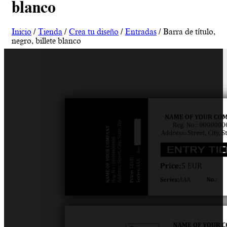
blanco
Inicio
/
Tienda
/
Crea tu diseño
/
Entradas
/ Barra de título,
negro, billete blanco