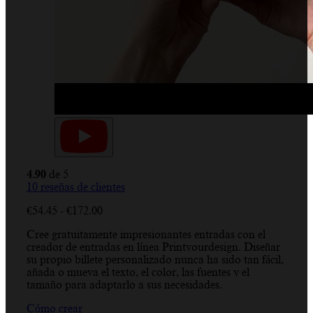
4.90
de 5
10
reseñas de clientes
Rango
€
54.45
-
€
172.00
de
Cree gratuitamente impresionantes entradas con el
precios:
creador de entradas en línea Printyourdesign. Diseñar
desde
su propio billete personalizado nunca ha sido tan fácil,
€54.45
añada o mueva el texto, el color, las fuentes y el
hasta
tamaño para adaptarlo a sus necesidades.
€172.00
Cómo crear