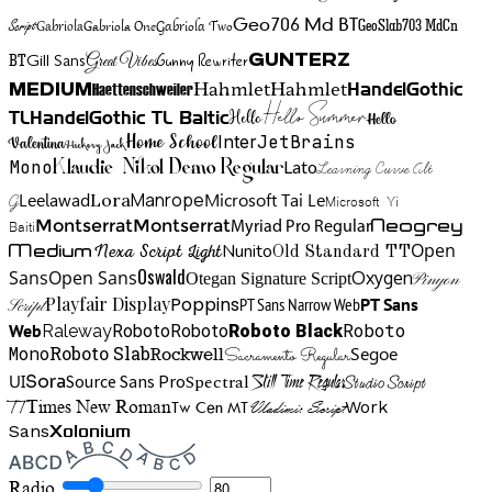
Gabriola One
Gabriola Two
Geo706 Md BT
GeoSlab703 MdCn
Script
Gabriola
BT
Gunny Rewriter
Great Vibes
Gunterz
Gill Sans
Hahmlet
Hahmlet
Haettenschweiler
HandelGothic
Medium
Hello Summer
TL
HandelGothic TL Baltic
Hello
Hello
Home School
Inter
JetBrains
Valentina
Hickory Jack
Mono
Lato
Learning Curve Alt
Klaudie Nikol Demo Regular
Manrope
Lora
Leelawad
Microsoft Tai Le
G
Microsoft Yi
Neogrey
Montserrat
Montserrat
Baiti
Myriad Pro Regular
Open
Medium
Nunito
Nexa Script Light
Old Standard TT
Oswald
Sans
Open Sans
Oxygen
Otegan Signature Script
Pinyon
Playfair Display
Poppins
PT Sans Narrow Web
PT Sans
Script
Roboto
Web
Roboto
Roboto
Roboto Black
Raleway
Mono
Roboto Slab
Segoe
Rockwell
Sacramento Regular
UI
Spectral
Sora
Source Sans Pro
Still Time Regular
Studio Script
TT
Tw Cen MT
Work
Times New Roman
Vladimir Script
Sans
Xolonium
Radio