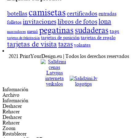
camisetas
botellas
certificados
entradas
lona
invitaciones
libros de fotos
folletos
pegatinas
sudaderas
tags
menú
marcadores
tarjetas de posición
tarjetas de regalo
tarjetas de felicitación
tarjetas de visita
tazas
volantes
2021 PrintYourDesign.eu | Todos los derechos reservados
Información
Archivo
Información
Deshacer
Rehacer
Deshacer
Rehacer
Zoom
Restablecer