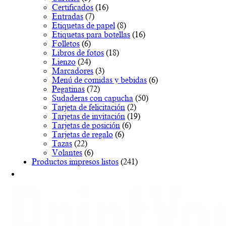
en
Certificados
(16)
la
Entradas
(7)
página
Etiquetas de papel
(8)
de
Etiquetas para botellas
(16)
producto
Folletos
(6)
Libros de fotos
(18)
Lienzo
(24)
Marcadores
(3)
Menú de comidas y bebidas
(6)
Pegatinas
(72)
Sudaderas con capucha
(50)
Tarjeta de felicitación
(2)
Tarjetas de invitación
(19)
Tarjetas de posición
(6)
Tarjetas de regalo
(6)
Tazas
(22)
Volantes
(6)
Productos impresos listos
(241)