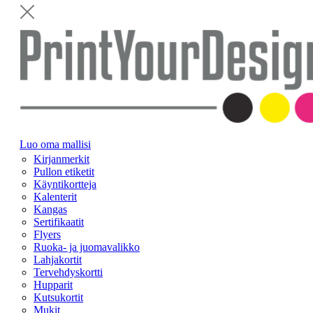
Luo oma mallisi
Kirjanmerkit
Pullon etiketit
Käyntikortteja
Kalenterit
Kangas
Sertifikaatit
Flyers
Ruoka- ja juomavalikko
Lahjakortit
Tervehdyskortti
Hupparit
Kutsukortit
Mukit