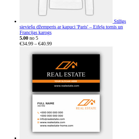
Stilīgs
sieviešu džemperis ar kapuci 'Paris' – Eifeļa tornis un
Francijas karogs
5.00
no 5
Price
€
34.99
–
€
40.99
range:
€34.99
through
€40.99