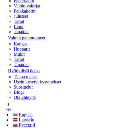
Paperilaput
Valokuvakirjat
Paikkakortit
Julisteet
Tarrat
Liput
T-paidat
Valmiit painotuotteet
Kangas
Hupparit
Mukit
Tarrat
T-paidat
Hyödyllistä tietoa
Tietoa meistä
Usein kysytyt kysymykset
Suosittelut
Blogi
Ota yhteyttä
0
English
Latviešu
Русский