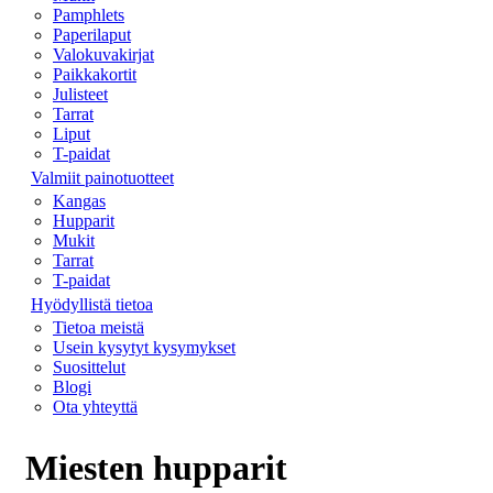
Pamphlets
Paperilaput
Valokuvakirjat
Paikkakortit
Julisteet
Tarrat
Liput
T-paidat
Valmiit painotuotteet
Kangas
Hupparit
Mukit
Tarrat
T-paidat
Hyödyllistä tietoa
Tietoa meistä
Usein kysytyt kysymykset
Suosittelut
Blogi
Ota yhteyttä
Miesten hupparit