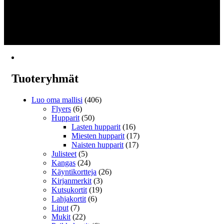
€34.99
Tällä
Valitse vaihtoehdoista
Luo
-
tuotteella
1
€40.99
on
2
useampi
→
muunnelma.
Voit
tehdä
valinnat
Tuoteryhmät
tuotteen
sivulla.
Luo oma mallisi
(406)
Flyers
(6)
Hupparit
(50)
Lasten hupparit
(16)
Miesten hupparit
(17)
Naisten hupparit
(17)
Julisteet
(5)
Kangas
(24)
Käyntikortteja
(26)
Kirjanmerkit
(3)
Kutsukortit
(19)
Lahjakortit
(6)
Liput
(7)
Mukit
(22)