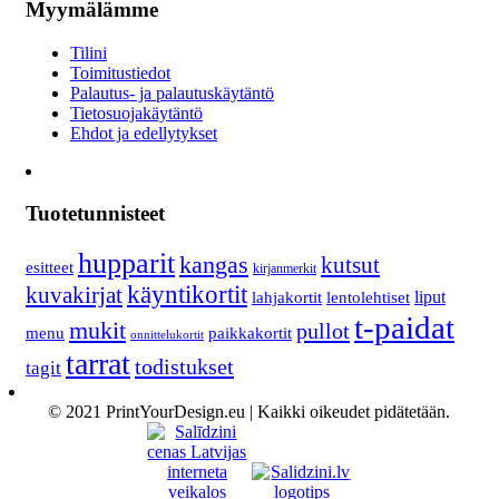
Myymälämme
Tilini
Toimitustiedot
Palautus- ja palautuskäytäntö
Tietosuojakäytäntö
Ehdot ja edellytykset
Tuotetunnisteet
hupparit
kangas
kutsut
esitteet
kirjanmerkit
käyntikortit
kuvakirjat
lahjakortit
lentolehtiset
liput
t-paidat
mukit
pullot
menu
paikkakortit
onnittelukortit
tarrat
todistukset
tagit
© 2021 PrintYourDesign.eu | Kaikki oikeudet pidätetään.