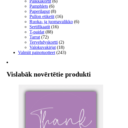
Paikkakortit
(6)
Pamphlets
(6)
Paperilaput
(8)
Pullon etiketit
(16)
Ruoka- ja juomavalikko
(6)
Sertifikaatit
(16)
T-paidat
(88)
Tarrat
(72)
Tervehdyskortti
(2)
Valokuvakirjat
(18)
Valmiit painotuotteet
(243)
Vislabāk novērtētie produkti