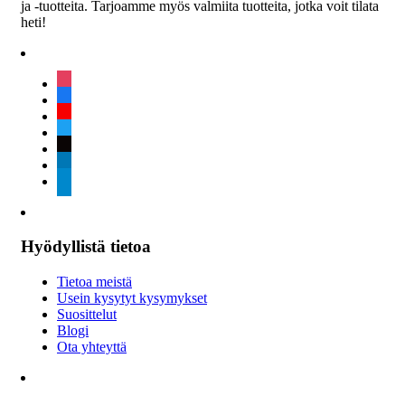
ja -tuotteita. Tarjoamme myös valmiita tuotteita, jotka voit tilata
heti!
instagram
facebook
youtube
twitter
tiktok
linkedin
telegram
Hyödyllistä tietoa
Tietoa meistä
Usein kysytyt kysymykset
Suosittelut
Blogi
Ota yhteyttä