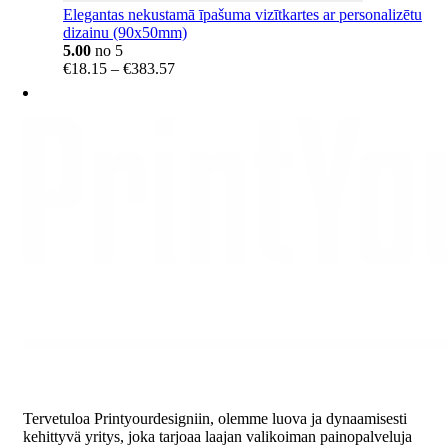
Elegantas nekustamā īpašuma vizītkartes ar personalizētu
dizainu (90x50mm)
5.00
no 5
Price
€
18.15
–
€
383.57
range:
€18.15
through
€383.57
Tervetuloa Printyourdesigniin, olemme luova ja dynaamisesti
kehittyvä yritys, joka tarjoaa laajan valikoiman painopalveluja