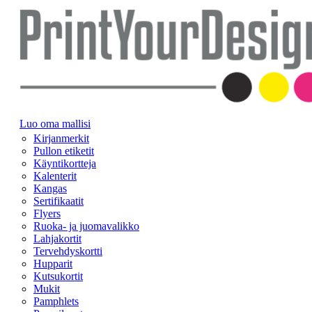
Luo oma mallisi
Kirjanmerkit
Pullon etiketit
Käyntikortteja
Kalenterit
Kangas
Sertifikaatit
Flyers
Ruoka- ja juomavalikko
Lahjakortit
Tervehdyskortti
Hupparit
Kutsukortit
Mukit
Pamphlets