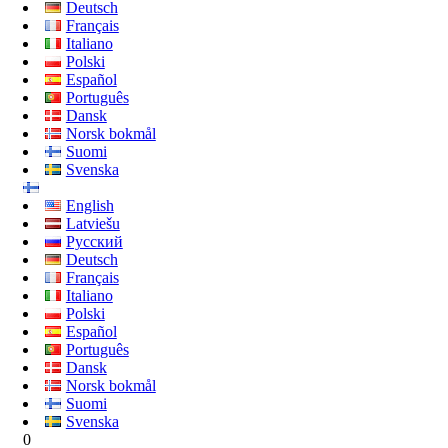
Deutsch
Français
Italiano
Polski
Español
Português
Dansk
Norsk bokmål
Suomi
Svenska
English
Latviešu
Русский
Deutsch
Français
Italiano
Polski
Español
Português
Dansk
Norsk bokmål
Suomi
Svenska
0