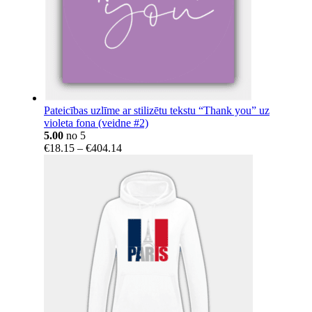
Pateicības uzlīme ar stilizētu tekstu “Thank you” uz
violeta fona (veidne #2)
5.00
no 5
Price
€
18.15
–
€
404.14
range:
€18.15
through
€404.14