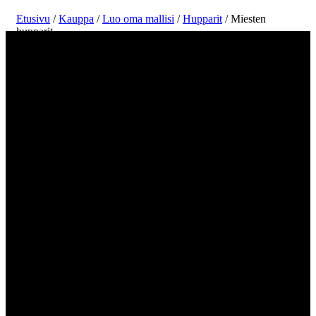
Etusivu
/
Kauppa
/
Luo oma mallisi
/
Hupparit
/ Miesten
hupparit
Luo ja tulosta miesten hupparin suunnittelu
verkossa