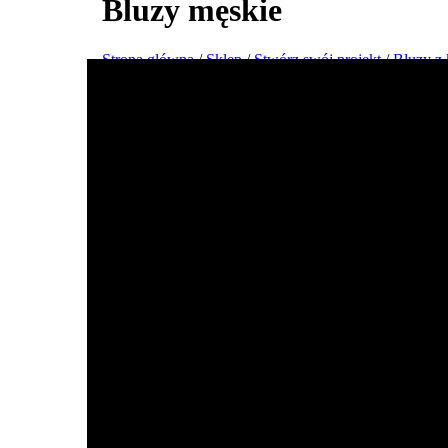
Bluzy męskie
Strona główna
/
Sklep
/
Stwórz swój projekt
/
Bluzy z
Stwórz i wydrukuj swój projekt męsk