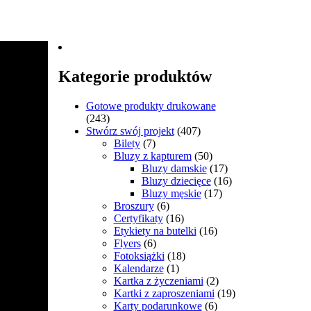
Kategorie produktów
Gotowe produkty drukowane
(243)
Stwórz swój projekt
(407)
Bilety
(7)
Bluzy z kapturem
(50)
Bluzy damskie
(17)
Bluzy dziecięce
(16)
Bluzy męskie
(17)
Broszury
(6)
Certyfikaty
(16)
Etykiety na butelki
(16)
Flyers
(6)
Fotoksiążki
(18)
Kalendarze
(1)
Kartka z życzeniami
(2)
Kartki z zaproszeniami
(19)
Karty podarunkowe
(6)