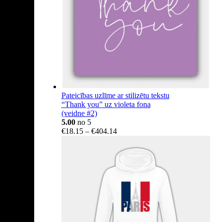
Pateicības uzlīme ar stilizētu tekstu
“Thank you” uz violeta fona
(veidne #2)
5.00
no 5
Price
€
18.15
–
€
404.14
range:
€18.15
through
€404.14