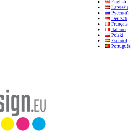
English
Latviešu
Русский
Deutsch
Français
Italiano
Polski
Español
Português