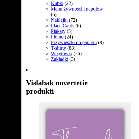
Kubki
(22)
Menu żywności i napojów
(6)
Naklejki
(72)
Place Cards
(6)
Plakaty
(5)
Płótno
(24)
Przywieszki do papieru
(8)
T-shirty
(88)
Wizytówki
(26)
Zakładki
(3)
Vislabāk novērtētie
produkti