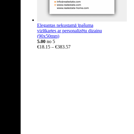
Elegantas nekustamā īpašuma
vizītkartes ar personalizētu dizainu
(90x50mm)
5.00
no 5
Price
€
18.15
–
€
383.57
range:
€18.15
through
€383.57