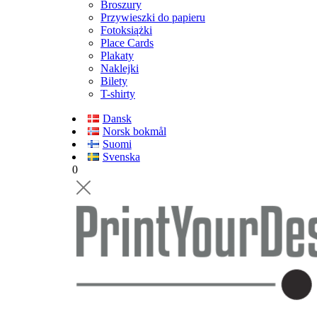
Broszury
Przywieszki do papieru
Fotoksiążki
Place Cards
Plakaty
Naklejki
Bilety
T-shirty
Dansk
Norsk bokmål
Suomi
Svenska
0