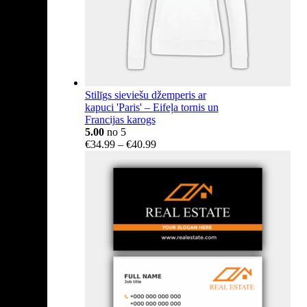
Stilīgs sieviešu džemperis ar
kapuci 'Paris' – Eifeļa tornis un
Francijas karogs
5.00
no 5
Price
€
34.99
–
€
40.99
range:
€34.99
through
€40.99