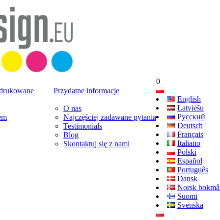
0
 drukowane
Przydatne informacje
English
Latviešu
O nas
Русский
em
Najczęściej zadawane pytania
Deutsch
Testimonials
Français
Blog
Italiano
Skontaktuj się z nami
Polski
Español
Português
Dansk
Norsk bokmå
Suomi
Svenska