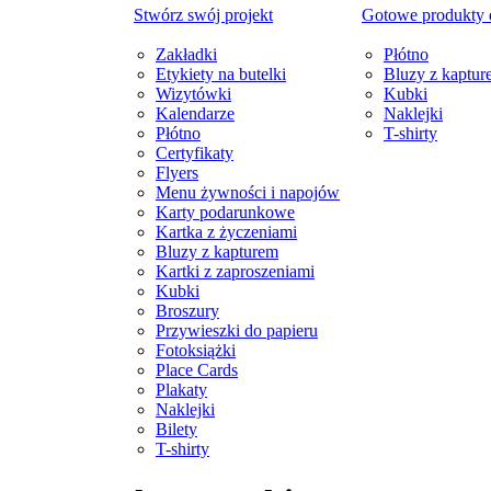
Stwórz swój projekt
Gotowe produkty
Zakładki
Płótno
Etykiety na butelki
Bluzy z kaptur
Wizytówki
Kubki
Kalendarze
Naklejki
Płótno
T-shirty
Certyfikaty
Flyers
Menu żywności i napojów
Karty podarunkowe
Kartka z życzeniami
Bluzy z kapturem
Kartki z zaproszeniami
Kubki
Broszury
Przywieszki do papieru
Fotoksiążki
Place Cards
Plakaty
Naklejki
Bilety
T-shirty