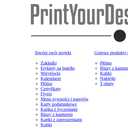
Stwórz swój projekt
Gotowe produkty
Zakładki
Płótno
Etykiety na butelki
Bluzy z kaptur
Wizytówki
Kubki
Kalendarze
Naklejki
Płótno
T-shirty
Certyfikaty
Flyers
Menu żywności i napojów
Karty podarunkowe
Kartka z życzeniami
Bluzy z kapturem
Kartki z zaproszeniami
Kubki