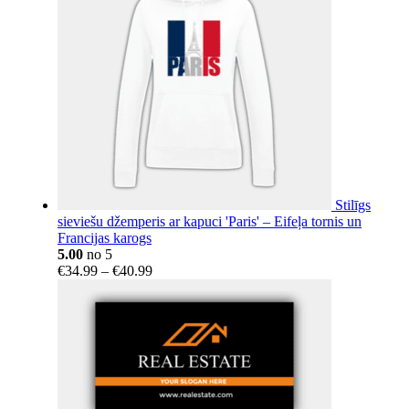
Stilīgs
sieviešu džemperis ar kapuci 'Paris' – Eifeļa tornis un
Francijas karogs
5.00
no 5
Price
€
34.99
–
€
40.99
range:
€34.99
through
€40.99