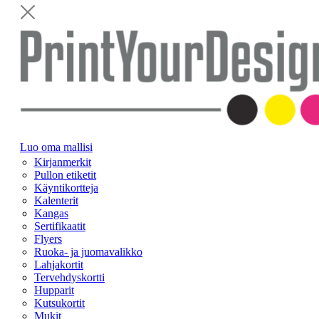
Luo oma mallisi
Kirjanmerkit
Pullon etiketit
Käyntikortteja
Kalenterit
Kangas
Sertifikaatit
Flyers
Ruoka- ja juomavalikko
Lahjakortit
Tervehdyskortti
Hupparit
Kutsukortit
Mukit