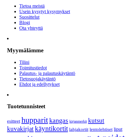
Tietoa meistä
Usein kysytyt kysymykset
Suosittelut
Blogi
Ota yhteyttä
Myymälämme
Tilini
Toimitustiedot
Palautus- ja palautuskäytäntö
Tietosuojakäytäntö
Ehdot ja edellytykset
Tuotetunnisteet
hupparit
kangas
kutsut
esitteet
kirjanmerkit
käyntikortit
kuvakirjat
lahjakortit
lentolehtiset
liput