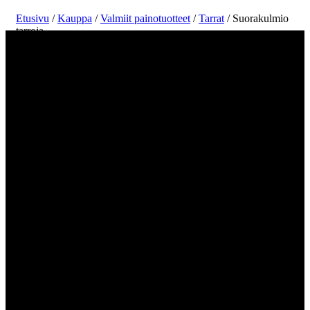
Etusivu
/
Kauppa
/
Valmiit painotuotteet
/
Tarrat
/ Suorakulmio
tarroja
Kiitos, 3D sydän, punainen, valkoinen, väri
vaihdettavissa, suorakulmion tarra