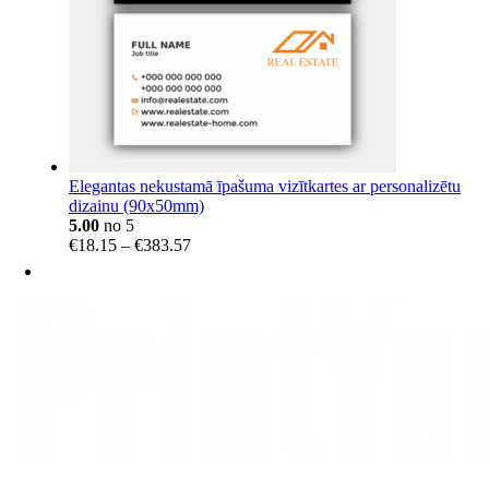
Elegantas nekustamā īpašuma vizītkartes ar personalizētu
dizainu (90x50mm)
5.00
no 5
Price
€
18.15
–
€
383.57
range:
€18.15
through
€383.57