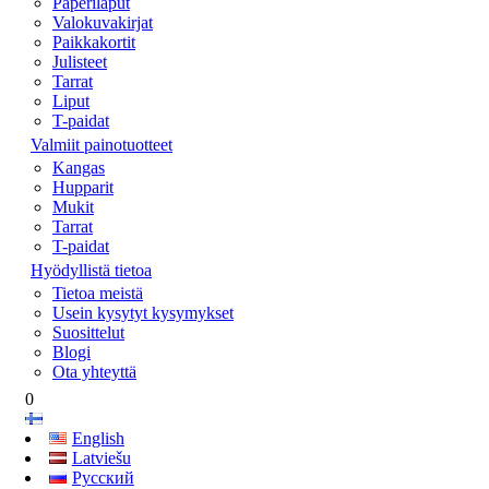
Paperilaput
Valokuvakirjat
Paikkakortit
Julisteet
Tarrat
Liput
T-paidat
Valmiit painotuotteet
Kangas
Hupparit
Mukit
Tarrat
T-paidat
Hyödyllistä tietoa
Tietoa meistä
Usein kysytyt kysymykset
Suosittelut
Blogi
Ota yhteyttä
0
English
Latviešu
Русский