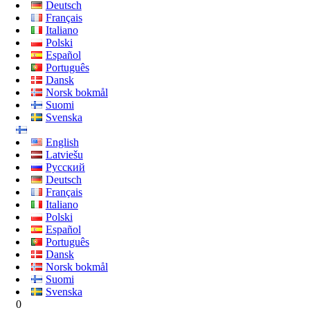
Deutsch
Français
Italiano
Polski
Español
Português
Dansk
Norsk bokmål
Suomi
Svenska
English
Latviešu
Русский
Deutsch
Français
Italiano
Polski
Español
Português
Dansk
Norsk bokmål
Suomi
Svenska
0