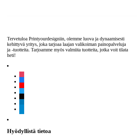
Tervetuloa Printyourdesigniin, olemme luova ja dynaamisesti
kehittyvä yritys, joka tarjoaa laajan valikoiman painopalveluja
ja -tuotteita. Tarjoamme myös valmiita tuotteita, jotka voit tilata
heti!
instagram
facebook
youtube
twitter
tiktok
linkedin
telegram
Hyödyllistä tietoa