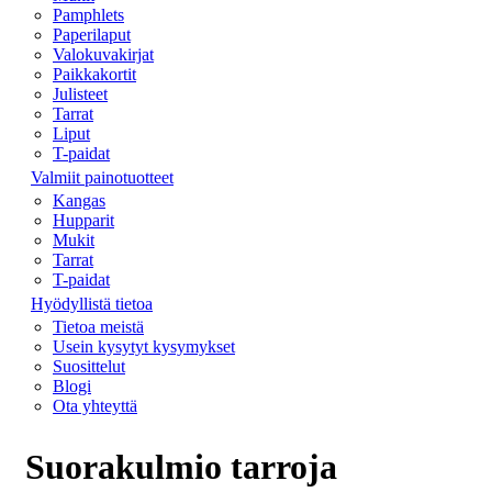
Pamphlets
Paperilaput
Valokuvakirjat
Paikkakortit
Julisteet
Tarrat
Liput
T-paidat
Valmiit painotuotteet
Kangas
Hupparit
Mukit
Tarrat
T-paidat
Hyödyllistä tietoa
Tietoa meistä
Usein kysytyt kysymykset
Suosittelut
Blogi
Ota yhteyttä
Suorakulmio tarroja