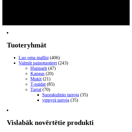
-
tuotteella
1
€404.14
on
2
useampi
3
muunnelma.
→
Voit
tehdä
valinnat
tuotteen
Tuoteryhmät
sivulla.
Luo oma mallisi
(406)
Valmiit painotuotteet
(243)
Hupparit
(47)
Kangas
(20)
Mukit
(21)
T-paidat
(85)
Tarrat
(70)
Suorakulmio tarroja
(35)
ympyrä tarroja
(35)
Vislabāk novērtētie produkti