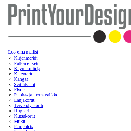
Luo oma mallisi
Kirjanmerkit
Pullon etiketit
Käyntikortteja
Kalenterit
Kangas
Sertifikaatit
Flyers
Ruoka- ja juomavalikko
Lahjakortit
Tervehdyskortti
Hupparit
Kutsukortit
Mukit
Pamphlets