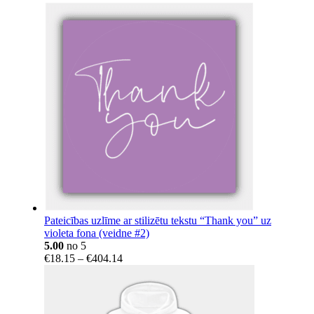
Pateicības uzlīme ar stilizētu tekstu “Thank you” uz
violeta fona (veidne #2)
5.00
no 5
Price
€
18.15
–
€
404.14
range:
€18.15
through
€404.14