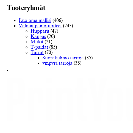
useampi
muunnelma.
Tuoteryhmät
Voit
tehdä
Luo oma mallisi
(406)
valinnat
Valmiit painotuotteet
(243)
tuotteen
Hupparit
(47)
sivulla.
Kangas
(20)
Mukit
(21)
T-paidat
(85)
Tarrat
(70)
Suorakulmio tarroja
(35)
ympyrä tarroja
(35)