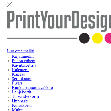
Luo oma mallisi
Kirjanmerkit
Pullon etiketit
Käyntikortteja
Kalenterit
Kangas
Sertifikaatit
Flyers
Ruoka- ja juomavalikko
Lahjakortit
Tervehdyskortti
Hupparit
Kutsukortit
Mukit