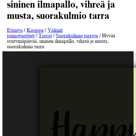
sininen ilmapallo, vihreä ja
musta, suorakulmio tarra
Etusivu
/
Kauppa
/
Valmiit
painotuotteet
/
Tarrat
/
Suorakulmio tarroja
/ Hyvää
syntymäpäivää, sininen ilmapallo, vihreä ja musta,
suorakulmio tarra