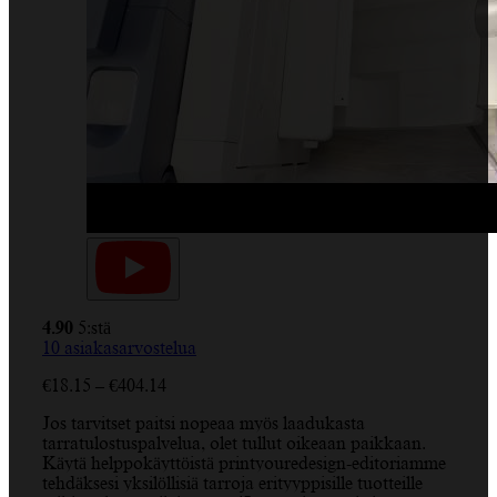
4.90
5:stä
10
asiakasarvostelua
Hintaluokka:
€
18.15
–
€
404.14
€18.15
Jos tarvitset paitsi nopeaa myös laadukasta
-
tarratulostuspalvelua, olet tullut oikeaan paikkaan.
€404.14
Käytä helppokäyttöistä printyouredesign-editoriamme
tehdäksesi yksilöllisiä tarroja erityyppisille tuotteille