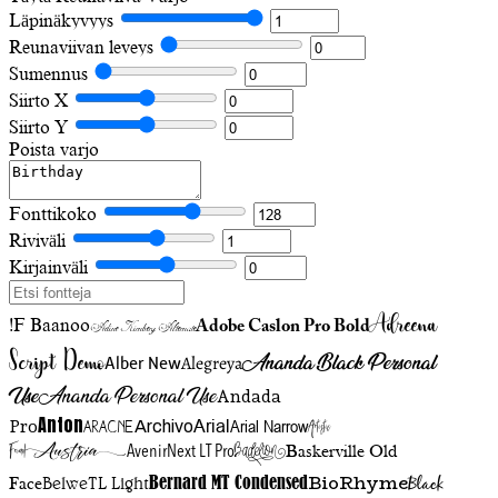
Läpinäkyvyys
Reunaviivan leveys
Sumennus
Siirto X
Siirto Y
Poista varjo
Fonttikoko
Riviväli
Kirjainväli
Adreena
!F Baanoo
Adobe Caslon Pro Bold
Adine Kirnberg Alternate
Script Demo
Ananda Black Personal
Alegreya
Alber New
Use
Ananda Personal Use
Andada
Anton
Arial Narrow
Artistic
Pro
Arial
Aracne
Archivo
Austria
Friend
AvenirNext LT Pro
Badelion
Baskerville Old
BioRhyme
BelweTL Light
Bernard MT Condensed
Black
Face