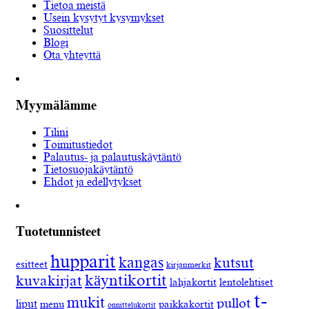
Tietoa meistä
Usein kysytyt kysymykset
Suosittelut
Blogi
Ota yhteyttä
Myymälämme
Tilini
Toimitustiedot
Palautus- ja palautuskäytäntö
Tietosuojakäytäntö
Ehdot ja edellytykset
Tuotetunnisteet
hupparit
kangas
kutsut
esitteet
kirjanmerkit
käyntikortit
kuvakirjat
lahjakortit
lentolehtiset
t-
mukit
pullot
liput
menu
paikkakortit
onnittelukortit