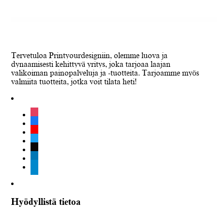
Tervetuloa Printyourdesigniin, olemme luova ja
dynaamisesti kehittyvä yritys, joka tarjoaa laajan
valikoiman painopalveluja ja -tuotteita. Tarjoamme myös
valmiita tuotteita, jotka voit tilata heti!
instagram
facebook
youtube
twitter
tiktok
linkedin
telegram
Hyödyllistä tietoa