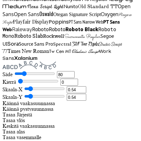
Open
Medium
Nunito
Nexa Script Light
Old Standard TT
Oswald
Sans
Open Sans
Oxygen
Otegan Signature Script
Pinyon
Playfair Display
Poppins
PT Sans Narrow Web
PT Sans
Script
Roboto
Web
Roboto
Roboto
Roboto Black
Raleway
Mono
Roboto Slab
Segoe
Rockwell
Sacramento Regular
UI
Spectral
Sora
Source Sans Pro
Still Time Regular
Studio Script
TT
Tw Cen MT
Work
Times New Roman
Vladimir Script
Sans
Xolonium
Säde
Kierrä
Skaala-X
Skaala-Y
Käännä vaakasuunnassa
Käännä pystysuunnassa
Tasaa
Järjestä
Tasaa ylös
Keskitä vaakasuunnassa
Tasaa alas
Tasaa vasemmalle