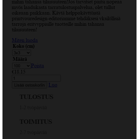
mihin tahansa tilaisuuteen!Jos tarvitset paitsi nopeaa
myös laadukasta tarratulostuspalvelua, olet tullut
oikeaan paikkaan. Käytä helppokäyttöistä
printyouredesign-editoriamme tehdäksesi yksilöllisiä
tarroja erityyppisille tuotteille mihin tahansa
tilaisuuteen!
Miten luoda
Koko (cm)
Määrä
Poista
€
18.15
Hyvää
syntymäpäivää,
Luo
Lisää ostoskoriin
sininen
ilmapallo,
TULOSTUS
vihreä
ja
1-2 työpäivää
musta,
suorakulmio
TOIMITUS
tarra
määrä
2-7 työpäivää