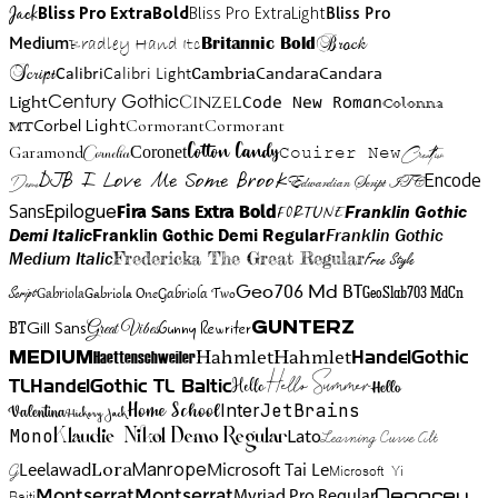
Jack
Bliss Pro ExtraBold
Bliss Pro ExtraLight
Bliss Pro
Brock
Medium
Bradley Hand Itc
Britannic Bold
Script
Cambria
Candara
Calibri
Calibri Light
Candara
Century Gothic
Cinzel
Light
Code New Roman
Colonna
Cormorant
Cormorant
Corbel Light
MT
Cotton Candy
Garamond
Cornelia
Coronet
Couirer New
Creattion
DJB I Love Me Some Brook
Encode
Edwardian Script ITC
Demo
Sans
Franklin Gothic
Fira Sans Extra Bold
Fortune
Epilogue
Demi Italic
Franklin Gothic Demi Regular
Franklin Gothic
Medium Italic
Fredericka The Great Regular
Free Style
Gabriola One
Gabriola Two
Geo706 Md BT
GeoSlab703 MdCn
Script
Gabriola
BT
Gunny Rewriter
Great Vibes
Gunterz
Gill Sans
Hahmlet
Hahmlet
Haettenschweiler
HandelGothic
Medium
Hello Summer
TL
HandelGothic TL Baltic
Hello
Hello
Home School
Inter
JetBrains
Valentina
Hickory Jack
Mono
Lato
Learning Curve Alt
Klaudie Nikol Demo Regular
Manrope
Lora
Leelawad
Microsoft Tai Le
G
Microsoft Yi
Neogrey
Montserrat
Montserrat
Baiti
Myriad Pro Regular