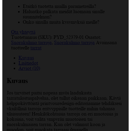
Etsitkö tuotetta muilla parametreilla?
Haluatko palkata meidät luomaan sinulle
suunnitelman?
Onko sinulla muita kysymyksiä meille?
Ota yhteyttä
Tuotetunnus (SKU):
PYD_52379-01
Osastot:
Suorakulmio tarroja
,
Suorakulmio tarroja
Avainsana
tuotteelle
tarrat
Kuvaus
Lisätiedot
Arviot (10)
Kuvaus
Jos tarvitset paitsi nopeaa myös laadukasta
tarratulostuspalvelua, olet tullut oikeaan paikkaan. Käytä
helppokäyttöistä printyouredesign-editoriamme tehdäksesi
yksilöllisiä tarroja erityyppisille tuotteille mihin tahansa
tilaisuuteen! Henkilökohtaisia tarroja on eri muotoisia ja
kokoisia, voit valita ympyrän muotoisen tai
suorakulmaisen tarran. Kun olet valinnut koon ja
muodon, voit muokata tarraasi ilmaisella