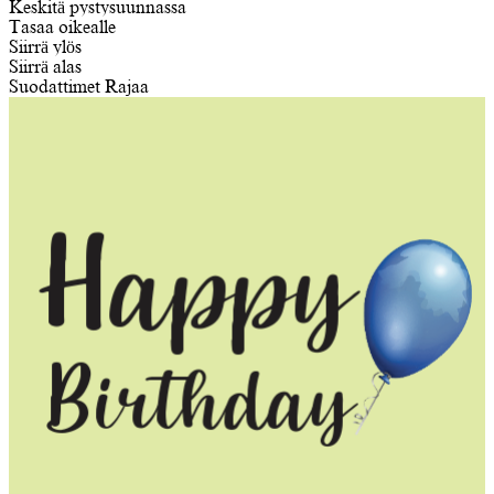
Keskitä pystysuunnassa
Tasaa oikealle
Siirrä ylös
Siirrä alas
Suodattimet
Rajaa