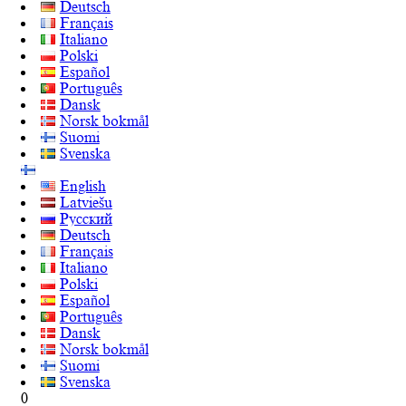
Deutsch
Français
Italiano
Polski
Español
Português
Dansk
Norsk bokmål
Suomi
Svenska
English
Latviešu
Русский
Deutsch
Français
Italiano
Polski
Español
Português
Dansk
Norsk bokmål
Suomi
Svenska
0