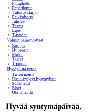
Pamphlets
Paperilaput
Valokuvakirjat
Paikkakortit
Julisteet
Tarrat
Liput
T-paidat
Valmiit painotuotteet
Kangas
Hupparit
Mukit
Tarrat
T-paidat
Hyödyllistä tietoa
Tietoa meistä
Usein kysytyt kysymykset
Suosittelut
Blogi
Ota yhteyttä
Hyvää syntymäpäivää,