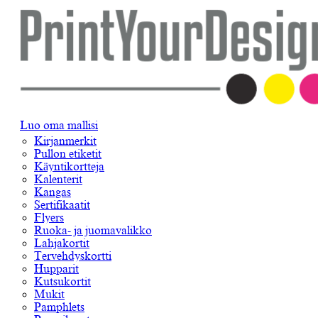
Luo oma mallisi
Kirjanmerkit
Pullon etiketit
Käyntikortteja
Kalenterit
Kangas
Sertifikaatit
Flyers
Ruoka- ja juomavalikko
Lahjakortit
Tervehdyskortti
Hupparit
Kutsukortit
Mukit
Pamphlets