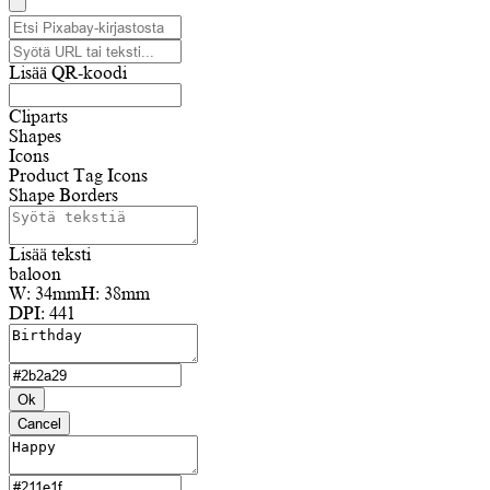
Lisää QR-koodi
Cliparts
Shapes
Icons
Product Tag Icons
Shape Borders
Lisää teksti
baloon
W:
34mm
H:
38mm
DPI:
441
Ok
Cancel