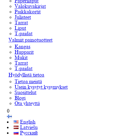
Paperilaput
Valokuvakirjat
Paikkakortit
Julisteet
Tarrat
Liput
T-paidat
Valmiit painotuotteet
Kangas
Hupparit
Mukit
Tarrat
T-paidat
Hyödyllistä tietoa
Tietoa meistä
Usein kysytyt kysymykset
Suosittelut
Blogi
Ota yhteyttä
0
English
Latviešu
Русский