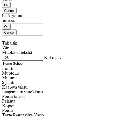
Ok
Cancel
background
Ok
Cancel
Takaisin
Väri
Muokkaa tekstiä
Koko ja välit
Fontti
Muotoilu
Muunna
Sijainti
Kaareva teksti
Laajennettu muokkaus
Poista tausta
Palauta
Kopioi
Poista
Täytä
Reunaviiva
Varjo