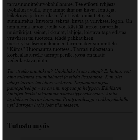
tarrasuunnittelutyökalullamme. Tee etiketti tyhjästä
työkalun avulla, tarjoamme ilmaisia kuvia, fontteja,
leikekuvia ja kuvituksia. Voit lisätä omia tietojasi,
suunnittelua, kuvioita, tekstiä, kuvia ja yrityksesi logon. On
niin monia tapoja, joilla voit käyttää tarroja paperilla,
muistikirjat, seinät, ikkunat, lahjoja, loistava tapa edistää
yrityksesi tai tuotteen, tehdä pakkauksen
merkityksellisempi ilmainen tarra maker suunnittelu
”Kiitos” Huomautus tuotteesi. Tarrasi tulostetaan
korkealaatuiselle tarrapaperille, jossa on matta
vedenkestävä pinta.
Tarvitsetko muutoksia? Unohditko lisätä tietoja? Ei hätää, voit
aina tallentaa suunnitelmasi ja tehdä lisäsäätöjä. Kun olet
tehnyt tarran, tee tilaus verkossa. Tarjoamme myös
painopalveluja – se on niin nopeaa ja helppoa! Edullisten
hintojen lisäksi takaamme asiakastyytyväisyyden! Aloita
täydellisen tarran luominen Printyourdesign-verkkotyökalulla
nyt! Tarrojen luoja joka tilanteeseen.
Tutustu myös