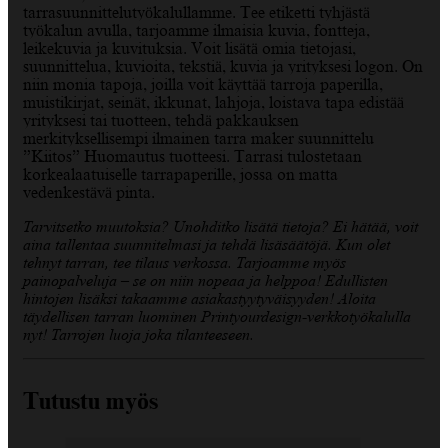
tarrasuunnittelutyökalullamme. Tee etiketti tyhjästä
työkalun avulla, tarjoamme ilmaisia kuvia, fontteja,
leikekuvia ja kuvituksia. Voit lisätä omia tietojasi,
suunnittelua, kuvioita, tekstiä, kuvia ja yrityksesi logon. On
niin monia tapoja, joilla voit käyttää tarroja paperilla,
muistikirjat, seinät, ikkunat, lahjoja, loistava tapa edistää
yrityksesi tai tuotteen, tehdä pakkauksen
merkityksellisempi ilmainen tarra maker suunnittelu
”Kiitos” Huomautus tuotteesi. Tarrasi tulostetaan
korkealaatuiselle tarrapaperille, jossa on matta
vedenkestävä pinta.
Tarvitsetko muutoksia? Unohditko lisätä tietoja? Ei hätää, voit
aina tallentaa suunnitelmasi ja tehdä lisäsäätöjä. Kun olet
tehnyt tarran, tee tilaus verkossa. Tarjoamme myös
painopalveluja – se on niin nopeaa ja helppoa! Edullisten
hintojen lisäksi takaamme asiakastyytyväisyyden! Aloita
täydellisen tarran luominen Printyourdesign-verkkotyökalulla
nyt! Tarrojen luoja joka tilanteeseen.
Tutustu myös