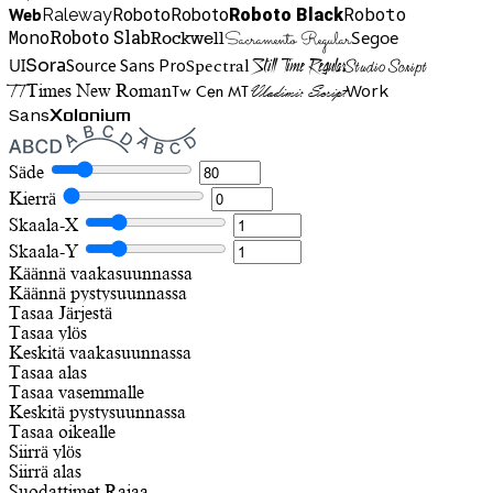
Roboto
Web
Roboto
Roboto
Roboto Black
Raleway
Mono
Roboto Slab
Segoe
Rockwell
Sacramento Regular
UI
Spectral
Sora
Source Sans Pro
Still Time Regular
Studio Script
TT
Tw Cen MT
Work
Times New Roman
Vladimir Script
Sans
Xolonium
Säde
Kierrä
Skaala-X
Skaala-Y
Käännä vaakasuunnassa
Käännä pystysuunnassa
Tasaa
Järjestä
Tasaa ylös
Keskitä vaakasuunnassa
Tasaa alas
Tasaa vasemmalle
Keskitä pystysuunnassa
Tasaa oikealle
Siirrä ylös
Siirrä alas
Suodattimet
Rajaa