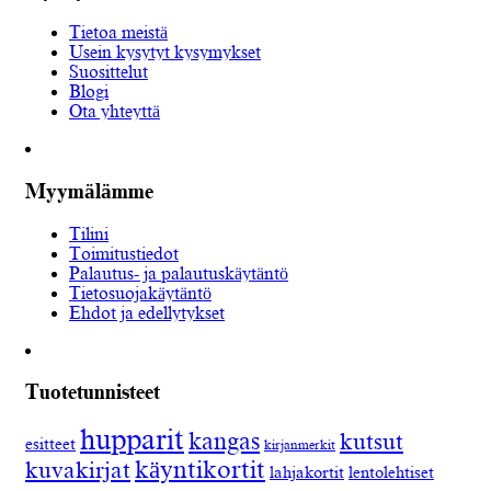
Tietoa meistä
Usein kysytyt kysymykset
Suosittelut
Blogi
Ota yhteyttä
Myymälämme
Tilini
Toimitustiedot
Palautus- ja palautuskäytäntö
Tietosuojakäytäntö
Ehdot ja edellytykset
Tuotetunnisteet
hupparit
kangas
kutsut
esitteet
kirjanmerkit
käyntikortit
kuvakirjat
lahjakortit
lentolehtiset