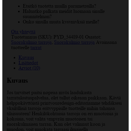
Etsitkö tuotetta muilla parametreilla?
Haluatko palkata meidät luomaan sinulle
suunnitelman?
Onko sinulla muita kysymyksiä meille?
Ota yhteyttä
Tuotetunnus (SKU):
PYD_54489-01
Osastot:
Suorakulmio tarroja
,
Suorakulmio tarroja
Avainsana
tuotteelle
tarrat
Kuvaus
Lisätiedot
Arviot (10)
Kuvaus
Jos tarvitset paitsi nopeaa myös laadukasta
tarratulostuspalvelua, olet tullut oikeaan paikkaan. Käytä
helppokäyttöistä printyouredesign-editoriamme tehdäksesi
yksilöllisiä tarroja erityyppisille tuotteille mihin tahansa
tilaisuuteen! Henkilökohtaisia tarroja on eri muotoisia ja
kokoisia, voit valita ympyrän muotoisen tai
suorakulmaisen tarran. Kun olet valinnut koon ja
muodon, voit muokata tarraasi ilmaisella