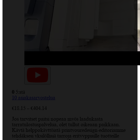
0
5:stä
10
asiakasarvostelua
Hintaluokka:
€
18.15
–
€
404.14
€18.15
Jos tarvitset paitsi nopeaa myös laadukasta
-
tarratulostuspalvelua, olet tullut oikeaan paikkaan.
€404.14
Käytä helppokäyttöistä printyouredesign-editoriamme
tehdäksesi yksilöllisiä tarroja erityyppisille tuotteille