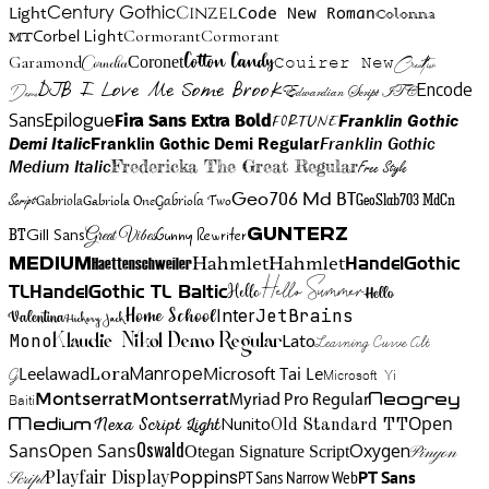
Century Gothic
Cinzel
Light
Code New Roman
Colonna
Cormorant
Cormorant
Corbel Light
MT
Cotton Candy
Garamond
Cornelia
Coronet
Couirer New
Creattion
DJB I Love Me Some Brook
Encode
Edwardian Script ITC
Demo
Sans
Franklin Gothic
Fira Sans Extra Bold
Fortune
Epilogue
Demi Italic
Franklin Gothic Demi Regular
Franklin Gothic
Medium Italic
Fredericka The Great Regular
Free Style
Gabriola One
Gabriola Two
Geo706 Md BT
GeoSlab703 MdCn
Script
Gabriola
BT
Gunny Rewriter
Great Vibes
Gunterz
Gill Sans
Hahmlet
Hahmlet
Haettenschweiler
HandelGothic
Medium
Hello Summer
TL
HandelGothic TL Baltic
Hello
Hello
Home School
Inter
JetBrains
Valentina
Hickory Jack
Mono
Lato
Learning Curve Alt
Klaudie Nikol Demo Regular
Manrope
Lora
Leelawad
Microsoft Tai Le
G
Microsoft Yi
Neogrey
Montserrat
Montserrat
Baiti
Myriad Pro Regular
Open
Medium
Nunito
Nexa Script Light
Old Standard TT
Oswald
Sans
Open Sans
Oxygen
Otegan Signature Script
Pinyon
Playfair Display
Poppins
PT Sans Narrow Web
PT Sans
Script