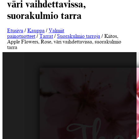
väri vaihdettavissa,
suorakulmio tarra
Etusivu
/
Kauppa
/
Valmiit
painotuotteet
/
Tarrat
/
Suorakulmio tarroja
/ Kiitos,
Apple Flowers, Rose, väri vaihdettavissa, suorakulmio
tarra