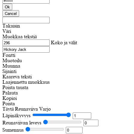
Ok
Cancel
Takaisin
Väri
Muokkaa tekstiä
Koko ja välit
Fontti
Muotoilu
Muunna
Sijainti
Kaareva teksti
Laajennettu muokkaus
Poista tausta
Palauta
Kopioi
Poista
Täytä
Reunaviiva
Varjo
Läpinäkyvyys
Reunaviivan leveys
Sumennus