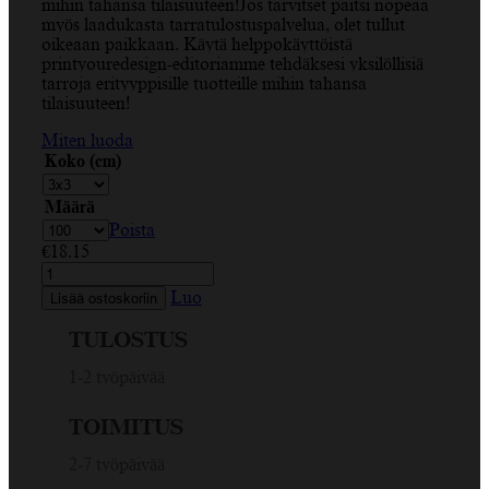
mihin tahansa tilaisuuteen!Jos tarvitset paitsi nopeaa
myös laadukasta tarratulostuspalvelua, olet tullut
oikeaan paikkaan. Käytä helppokäyttöistä
printyouredesign-editoriamme tehdäksesi yksilöllisiä
tarroja erityyppisille tuotteille mihin tahansa
tilaisuuteen!
Miten luoda
Koko (cm)
Määrä
Poista
€
18.15
Kiitos,
Apple
Luo
Lisää ostoskoriin
Flowers,
Rose,
TULOSTUS
väri
vaihdettavissa,
1-2 työpäivää
suorakulmio
tarra
TOIMITUS
määrä
2-7 työpäivää