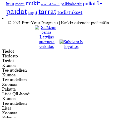
t-
mukit
pullot
liput
menu
paikkakortit
onnittelukortit
paidat
tarrat
todistukset
tagit
© 2021 PrintYourDesign.eu | Kaikki oikeudet pidätetään.
Tiedot
Tiedosto
Tiedot
Kumoa
Tee uudelleen
Kumoa
Tee uudelleen
Zoomaa
Palauta
Lisää QR-koodi
Kumoa
Tee uudelleen
Lisää
Zoomaa
Palauta