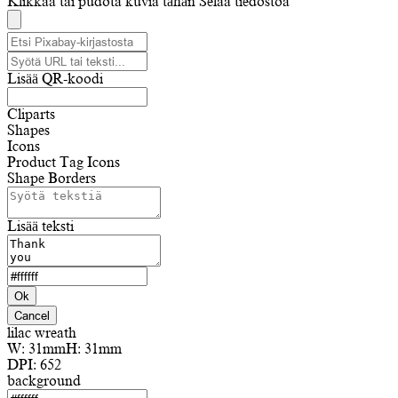
Klikkaa tai pudota kuvia tähän
Selaa tiedostoa
Lisää QR-koodi
Cliparts
Shapes
Icons
Product Tag Icons
Shape Borders
Lisää teksti
Ok
Cancel
lilac wreath
W:
31mm
H:
31mm
DPI:
652
background