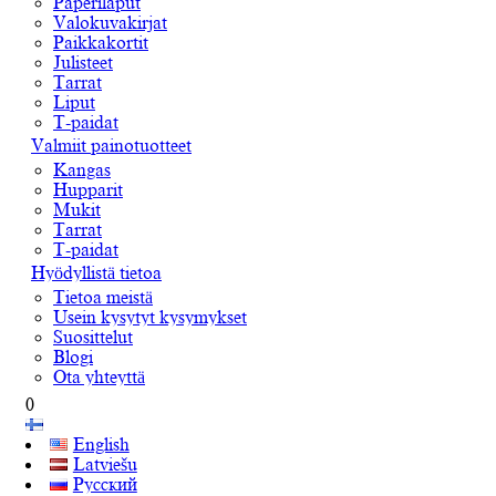
Paperilaput
Valokuvakirjat
Paikkakortit
Julisteet
Tarrat
Liput
T-paidat
Valmiit painotuotteet
Kangas
Hupparit
Mukit
Tarrat
T-paidat
Hyödyllistä tietoa
Tietoa meistä
Usein kysytyt kysymykset
Suosittelut
Blogi
Ota yhteyttä
0
English
Latviešu
Русский