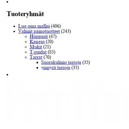
€404.14
on
useampi
muunnelma.
Tuoteryhmät
Voit
tehdä
Luo oma mallisi
(406)
valinnat
Valmiit painotuotteet
(243)
tuotteen
Hupparit
(47)
sivulla.
Kangas
(20)
Mukit
(21)
T-paidat
(85)
Tarrat
(70)
Suorakulmio tarroja
(35)
ympyrä tarroja
(35)