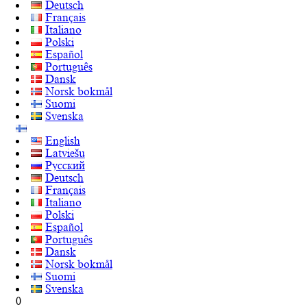
Deutsch
Français
Italiano
Polski
Español
Português
Dansk
Norsk bokmål
Suomi
Svenska
English
Latviešu
Русский
Deutsch
Français
Italiano
Polski
Español
Português
Dansk
Norsk bokmål
Suomi
Svenska
0