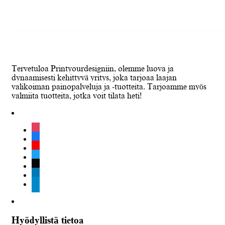
Tervetuloa Printyourdesigniin, olemme luova ja
dynaamisesti kehittyvä yritys, joka tarjoaa laajan
valikoiman painopalveluja ja -tuotteita. Tarjoamme myös
valmiita tuotteita, jotka voit tilata heti!
instagram
facebook
youtube
twitter
tiktok
linkedin
telegram
Hyödyllistä tietoa