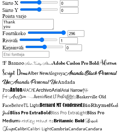
Siirto X
Siirto Y
Poista varjo
Fonttikoko
Riviväli
Kirjainväli
Adreena
!F Baanoo
Adobe Caslon Pro Bold
Adine Kirnberg Alternate
Script Demo
Ananda Black Personal
Alegreya
Alber New
Use
Ananda Personal Use
Andada
Anton
Arial Narrow
Artistic
Pro
Arial
Aracne
Archivo
Austria
Friend
AvenirNext LT Pro
Badelion
Baskerville Old
BioRhyme
BelweTL Light
Bernard MT Condensed
Black
Face
Jack
Bliss Pro ExtraBold
Bliss Pro ExtraLight
Bliss Pro
Brock
Medium
Bradley Hand Itc
Britannic Bold
Script
Cambria
Candara
Calibri
Calibri Light
Candara