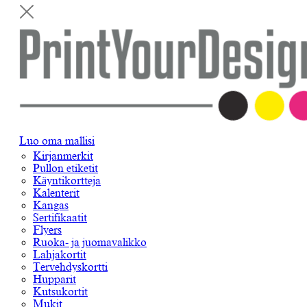
Luo oma mallisi
Kirjanmerkit
Pullon etiketit
Käyntikortteja
Kalenterit
Kangas
Sertifikaatit
Flyers
Ruoka- ja juomavalikko
Lahjakortit
Tervehdyskortti
Hupparit
Kutsukortit
Mukit