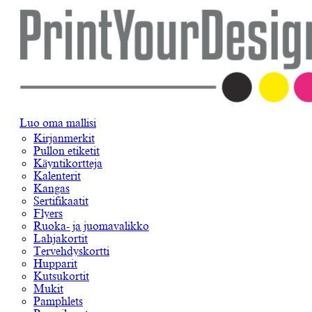
Luo oma mallisi
Kirjanmerkit
Pullon etiketit
Käyntikortteja
Kalenterit
Kangas
Sertifikaatit
Flyers
Ruoka- ja juomavalikko
Lahjakortit
Tervehdyskortti
Hupparit
Kutsukortit
Mukit
Pamphlets