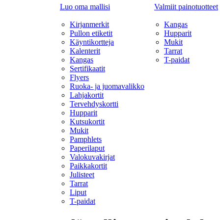
Luo oma mallisi
Valmiit painotuotteet
Kirjanmerkit
Kangas
Pullon etiketit
Hupparit
Käyntikortteja
Mukit
Kalenterit
Tarrat
Kangas
T-paidat
Sertifikaatit
Flyers
Ruoka- ja juomavalikko
Lahjakortit
Tervehdyskortti
Hupparit
Kutsukortit
Mukit
Pamphlets
Paperilaput
Valokuvakirjat
Paikkakortit
Julisteet
Tarrat
Liput
T-paidat