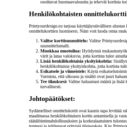
osoittavat huomaavaisuutta ja tekevät kortista tod
Henkilökohtaisten onnittelukortti
Printyourdesign.eu tarjoaa käyttäjäystävällisen alustan
onnittelukorttien luomiseen. Näin voit luoda omia mukau
Valitse korttisuunnittelu:
Valitse Printyourdesig
suunnittelumalli.
Muokkaa muotoilua:
Hyödynnä mukautustyökaluj
värit ja lataa valokuvia, jotta kortista tulee ainut
Lisää henkilökohtaisia yksityiskohtia:
Sisällyt
henkilökohtaisia yksityiskohtia, jotta kortista tuli
Esikatsele ja viimeistele:
Käytä esikatselutoimint
Varmista, että ulkoasu ja sisältö ovat juuri halua
Tee tilauksesi:
Valitse haluamasi määrä ja lisää ko
turvallisesti.
Johtopäätökset:
Sydämelliset onnittelukortit ovat kaunis tapa levittää
maailmassa henkilökohtaisen kortin antamisella ja vast
räätälöintimahdollisuuksien ja korkealaatuisten tulostus
tunteesi ja juhlistavat erityisiä tilaisuuksia. Käy Prin