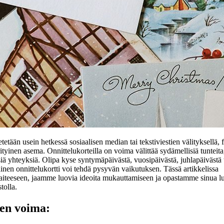
tetään usein hetkessä sosiaalisen median tai tekstiviestien välityksellä, 
rityinen asema. Onnittelukorteilla on voima välittää sydämellisiä tunteita
lisiä yhteyksiä. Olipa kyse syntymäpäivästä, vuosipäivästä, juhlapäivästä 
ainen onnittelukortti voi tehdä pysyvän vaikutuksen. Tässä artikkelissa
 taiteeseen, jaamme luovia ideoita mukauttamiseen ja opastamme sinua 
tolla.
ien voima: