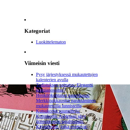
Kategoriat
Luokittelematon
Viimeisin viesti
Pysy järjestyksessä mukautettujen
kalenterien avulla
Todistuksen painatus: Elegantti
kunnianosoitus7
Henkilökohtaiset paperilaput:
Merkkipakkausten parantaminen
mukautetuilla tunnisteilla
Kutsukortin suunnittelu:
Kutsukortit: Asetetaan sävy
ikimuistoisiin tapahtumiin.
Käyntikortit, jotka erottuvat: