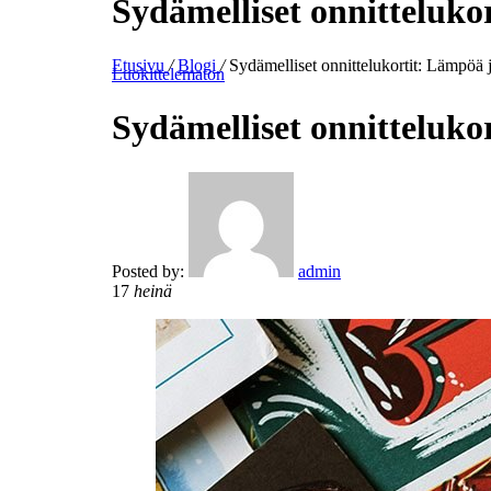
Sydämelliset onnitteluko
Etusivu
/
Blogi
/
Sydämelliset onnittelukortit: Lämpöä 
Luokittelematon
Sydämelliset onnitteluko
Posted by:
admin
17
heinä