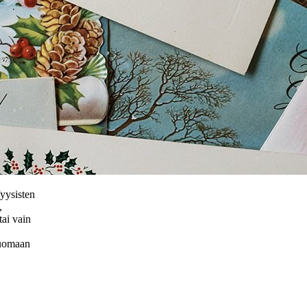
fyysisten
,
tai vain
luomaan