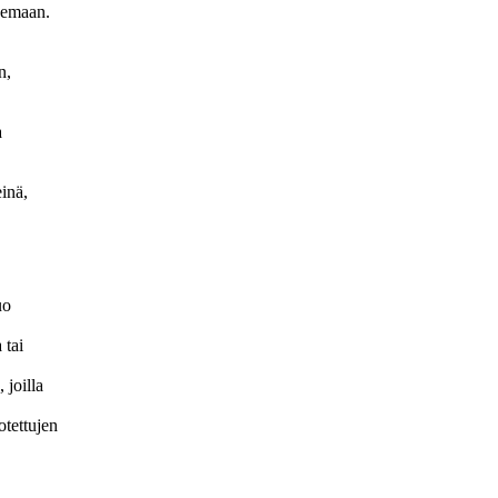
tsemaan.
n,
a
einä,
uo
 tai
 joilla
otettujen