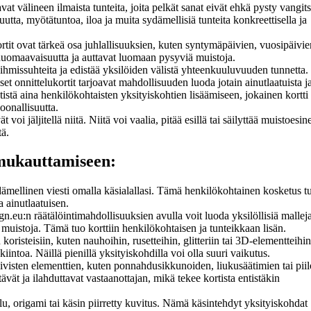
vat välineen ilmaista tunteita, joita pelkät sanat eivät ehkä pysty vangi
uutta, myötätuntoa, iloa ja muita sydämellisiä tunteita konkreettisella ja
tit ovat tärkeä osa juhlallisuuksien, kuten syntymäpäivien, vuosipäivie
 huomaavaisuutta ja auttavat luomaan pysyviä muistoja.
hmissuhteita ja edistää yksilöiden välistä yhteenkuuluvuuden tunnetta.
t onnittelukortit tarjoavat mahdollisuuden luoda jotain ainutlaatuista j
stistä aina henkilökohtaisten yksityiskohtien lisäämiseen, jokainen kortti
soonallisuutta.
ät voi jäljitellä niitä. Niitä voi vaalia, pitää esillä tai säilyttää muistoesin
tä.
 mukauttamiseen:
dämellinen viesti omalla käsialallasi. Tämä henkilökohtainen kosketus t
a ainutlaatuisen.
n.eu:n räätälöintimahdollisuuksien avulla voit luoda yksilöllisiä malleja
siä muistoja. Tämä tuo korttiin henkilökohtaisen ja tunteikkaan lisän.
 koristeisiin, kuten nauhoihin, rusetteihin, glitteriin tai 3D-elementteihin,
enkiintoa. Näillä pienillä yksityiskohdilla voi olla suuri vaikutus.
iivisten elementtien, kuten ponnahdusikkunoiden, liukusäätimien tai piil
ävät ja ilahduttavat vastaanottajan, mikä tekee kortista entistäkin
u, origami tai käsin piirretty kuvitus. Nämä käsintehdyt yksityiskohdat