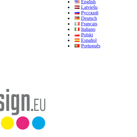
English
Latviešu
Русский
Deutsch
Français
Italiano
Polski
Español
Português