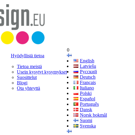
0
Hyödyllistä tietoa
English
Latviešu
Tietoa meistä
Русский
Usein kysytyt kysymykset
Deutsch
Suosittelut
Français
Blogi
Italiano
Ota yhteyttä
Polski
Español
Português
Dansk
Norsk bokmål
Suomi
Svenska