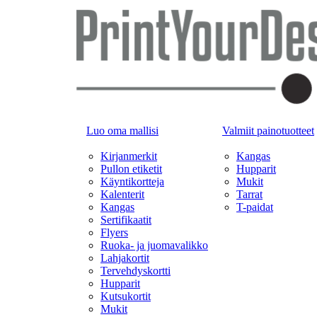
Luo oma mallisi
Valmiit painotuotteet
Kirjanmerkit
Kangas
Pullon etiketit
Hupparit
Käyntikortteja
Mukit
Kalenterit
Tarrat
Kangas
T-paidat
Sertifikaatit
Flyers
Ruoka- ja juomavalikko
Lahjakortit
Tervehdyskortti
Hupparit
Kutsukortit
Mukit