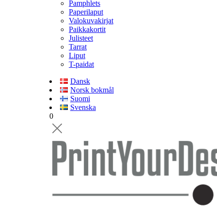
Pamphlets
Paperilaput
Valokuvakirjat
Paikkakortit
Julisteet
Tarrat
Liput
T-paidat
Dansk
Norsk bokmål
Suomi
Svenska
0