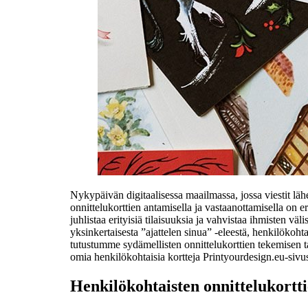
Nykypäivän digitaalisessa maailmassa, jossa viestit lähe
onnittelukorttien antamisella ja vastaanottamisella on e
juhlistaa erityisiä tilaisuuksia ja vahvistaa ihmisten vä
yksinkertaisesta ”ajattelen sinua” -eleestä, henkilökoht
tutustumme sydämellisten onnittelukorttien tekemisen
omia henkilökohtaisia kortteja Printyourdesign.eu-sivus
Henkilökohtaisten onnittelukortt