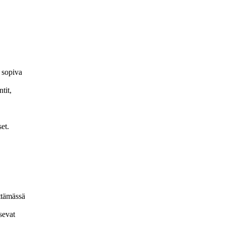
n sopiva
tit,
et.
ttämässä
sevat