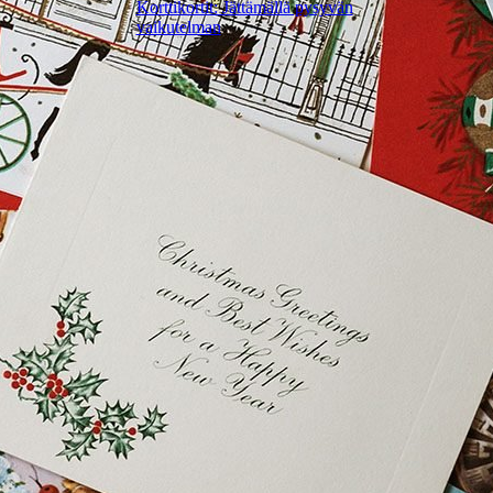
Korttikortit: Jättämällä pysyvän
vaikutelman