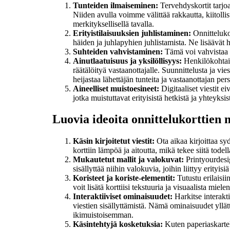
Tunteiden ilmaiseminen:
Tervehdyskortit tarjoa
Niiden avulla voimme välittää rakkautta, kiitollis
merkityksellisellä tavalla.
Erityistilaisuuksien juhlistaminen:
Onnittelukor
häiden ja juhlapyhien juhlistamista. Ne lisäävät
Suhteiden vahvistaminen:
Tämä voi vahvistaa i
Ainutlaatuisuus ja yksilöllisyys:
Henkilökohtaise
räätälöityä vastaanottajalle. Suunnittelusta ja vie
heijastaa lähettäjän tunteita ja vastaanottajan per
Aineelliset muistoesineet:
Digitaaliset viestit eiv
jotka muistuttavat erityisistä hetkistä ja yhteyksis
Luovia ideoita onnittelukorttien
Käsin kirjoitetut viestit:
Ota aikaa kirjoittaa sy
korttiin lämpöä ja aitoutta, mikä tekee siitä todell
Mukautetut mallit ja valokuvat:
Printyourdesig
sisällyttää niihin valokuvia, joihin liittyy erityi
Koristeet ja koriste-elementit:
Tutustu erilaisiin
voit lisätä korttiisi tekstuuria ja visuaalista miel
Interaktiiviset ominaisuudet:
Harkitse interakt
viestien sisällyttämistä. Nämä ominaisuudet yllätt
ikimuistoisemman.
Käsintehtyjä kosketuksia:
Kuten paperiaskartel