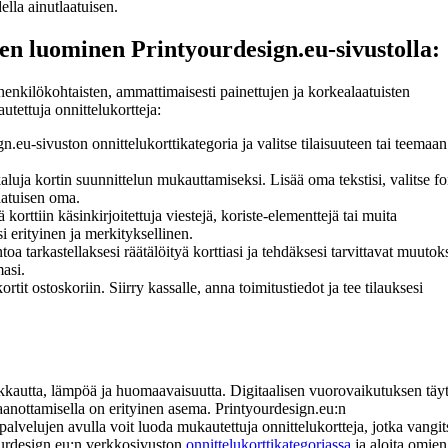
ella ainutlaatuisen.
en luominen Printyourdesign.eu-sivustolla:
 henkilökohtaisten, ammattimaisesti painettujen ja korkealaatuisten
tettuja onnittelukortteja:
n.eu-sivuston onnittelukorttikategoria ja valitse tilaisuuteen tai teemaa
a kortin suunnittelun mukauttamiseksi. Lisää oma tekstisi, valitse fon
laatuisen oma.
ä korttiin käsinkirjoitettuja viestejä, koriste-elementtejä tai muita
si erityinen ja merkityksellinen.
oa tarkastellaksesi räätälöityä korttiasi ja tehdäksesi tarvittavat muutoks
masi.
rtit ostoskoriin. Siirry kassalle, anna toimitustiedot ja tee tilauksesi
 rakkautta, lämpöä ja huomaavaisuutta. Digitaalisen vuorovaikutuksen täy
aanottamisella on erityinen asema. Printyourdesign.eu:n
palvelujen avulla voit luoda mukautettuja onnittelukortteja, jotka vangit
tyourdesign.eu:n verkkosivuston
onnittelukorttikategoriassa
ja aloita omien