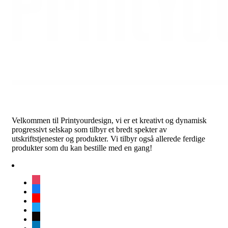
Velkommen til Printyourdesign, vi er et kreativt og dynamisk
progressivt selskap som tilbyr et bredt spekter av
utskriftstjenester og produkter. Vi tilbyr også allerede ferdige
produkter som du kan bestille med en gang!
instagram
facebook
youtube
twitter
tiktok
linkedin