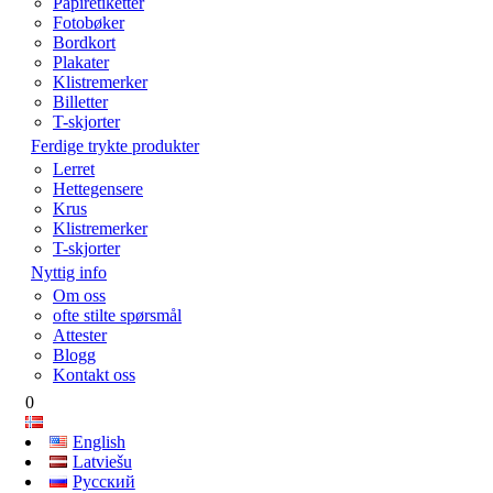
Papiretiketter
Fotobøker
Bordkort
Plakater
Klistremerker
Billetter
T-skjorter
Ferdige trykte produkter
Lerret
Hettegensere
Krus
Klistremerker
T-skjorter
Nyttig info
Om oss
ofte stilte spørsmål
Attester
Blogg
Kontakt oss
0
English
Latviešu
Русский