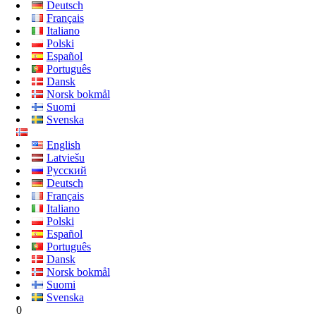
Deutsch
Français
Italiano
Polski
Español
Português
Dansk
Norsk bokmål
Suomi
Svenska
English
Latviešu
Русский
Deutsch
Français
Italiano
Polski
Español
Português
Dansk
Norsk bokmål
Suomi
Svenska
0