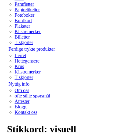
Pamfletter
Papiretiketter
Fotobøker
Bordkort
Plakater
Klistremerker
Billetter
T-skjorter
Ferdige trykte produkter
Lerret
Hettegensere
Krus
Klistremerker
T-skjorter
Nyttig info
Om oss
ofte stilte spørsmål
Attester
Blogg
Kontakt oss
Stikkord:
visuell