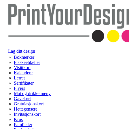
Lag ditt design
Bokmerker
Flaskeetiketter
Visittkort
Kalendere
Lerret
Sertifikater
Flyers
Mat og drikke meny
Gavekort
Gratulasjonskort
Hettegensere
Invitasjonskort
Krus
Pamfletter