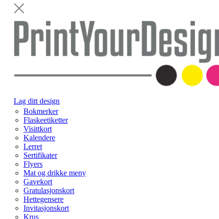
Lag ditt design
Bokmerker
Flaskeetiketter
Visittkort
Kalendere
Lerret
Sertifikater
Flyers
Mat og drikke meny
Gavekort
Gratulasjonskort
Hettegensere
Invitasjonskort
Krus