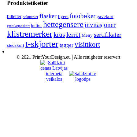
Produktetiketter
fotobøker
flasker
billetter
flyers
gavekort
bokmerker
hettegensere
invitasjoner
hefter
gratulasjonskort
klistremerker
lerret
krus
sertifikater
Meny
t-skjorter
visittkort
tagger
stedskort
© 2021 PrintYourDesign.eu | Alle rettigheter reservert