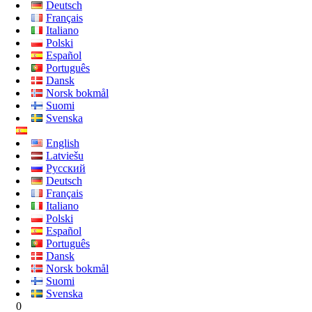
Deutsch
Français
Italiano
Polski
Español
Português
Dansk
Norsk bokmål
Suomi
Svenska
English
Latviešu
Русский
Deutsch
Français
Italiano
Polski
Español
Português
Dansk
Norsk bokmål
Suomi
Svenska
0