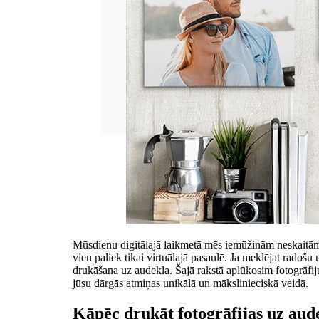
Mūsdienu digitālajā laikmetā mēs iemūžinām neskaitāmu
vien paliek tikai virtuālajā pasaulē. Ja meklējat radošu u
drukāšana uz audekla. Šajā rakstā aplūkosim fotogrāfiju
jūsu dārgās atmiņas unikālā un mākslinieciskā veidā.
Kāpēc drukāt fotogrāfijas uz aud