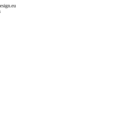
design.eu
s