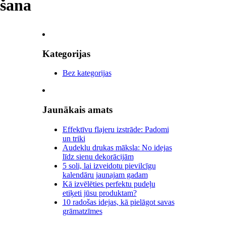
āšana
Kategorijas
Bez kategorijas
Jaunākais amats
Effektīvu flajeru izstrāde: Padomi
un triki
Audeklu drukas māksla: No idejas
līdz sienu dekorācijām
5 soli, lai izveidotu pievilcīgu
kalendāru jaunajam gadam
Kā izvēlēties perfektu pudeļu
etiķeti jūsu produktam?
10 radošas idejas, kā pielāgot savas
grāmatzīmes