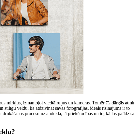
s mirkļus, izmantojot viedtālruņus un kameras. Tomēr šīs dārgās atmiņ
n stilīgu veidu, kā atdzīvināt savas fotogrāfijas, ideāls risinājums ir to
 drukāšanas procesu uz audekla, tā priekšrocības un to, kā tas palīdz s
ekla?