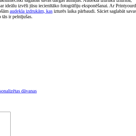
ākslinieciski saglabāt savas dārgās atmiņas. Audekla izdruku izturība,
ar ideālu izvēli jūsu iecienītāko fotogrāfiju eksponēšanai. Ar Printyour
ecošām
audekla izdrukām, kas
izturēs laika pārbaudi. Sāciet saglabāt sava
tās ir pelnījušas.
sonalizētas dāvanas