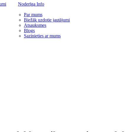
jumi
Noderīga Info
Par mums
Biežāk uzdotie jautājumi
Atsauksmes
Blogs
Sazinieties ar mums