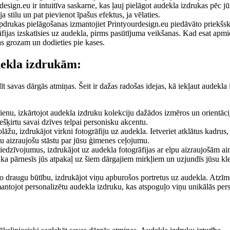
design.eu ir intuitīva saskarne, kas ļauj pielāgot audekla izdrukas pēc j
 stilu un pat pievienot īpašus efektus, ja vēlaties.
drukas pielāgošanas izmantojiet Printyourdesign.eu piedāvāto priekšs
rāfijas izskatīsies uz audekla, pirms pasūtījuma veikšanas. Kad esat apmi
as grozam un dodieties pie kases.
dekla izdrukām:
īt savas dārgās atmiņas. Šeit ir dažas radošas idejas, kā iekļaut audekla
 sienu, izkārtojot audekla izdruku kolekciju dažādos izmēros un orientāci
iešķirtu savai dzīves telpai personisku akcentu.
lāžu, izdrukājot virkni fotogrāfiju uz audekla. Ietveriet atklātus kadrus,
tu aizraujošu stāstu par jūsu ģimenes ceļojumu.
iedzīvojumus, izdrukājot uz audekla fotogrāfijas ar elpu aizraujošām a
ka pārnesīs jūs atpakaļ uz šiem dārgajiem mirkļiem un uzjundīs jūsu k
 draugu būtību, izdrukājot viņu apburošos portretus uz audekla. Atzīmē
zmantojot personalizētu audekla izdruku, kas atspoguļo viņu unikālās per