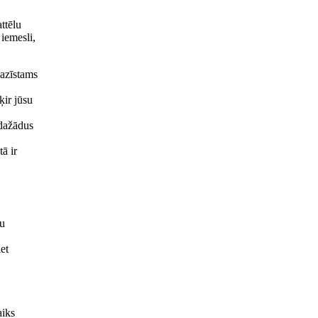
ttēlu
 iemesli,
pazīstams
ķir jūsu
 dažādus
ā ir
vu
et
aiks