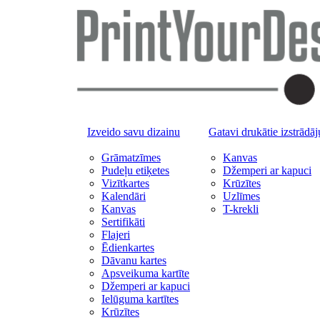
Izveido savu dizainu
Gatavi drukātie izstrādā
Grāmatzīmes
Kanvas
Pudeļu etiķetes
Džemperi ar kapuci
Vizītkartes
Krūzītes
Kalendāri
Uzlīmes
Kanvas
T-krekli
Sertifikāti
Flajeri
Ēdienkartes
Dāvanu kartes
Apsveikuma kartīte
Džemperi ar kapuci
Ielūguma kartītes
Krūzītes