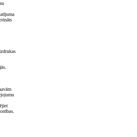
ūsu
katījuma
erināts
 izdrukas
jās.
inavām
lejojumu
jiet
sonības.