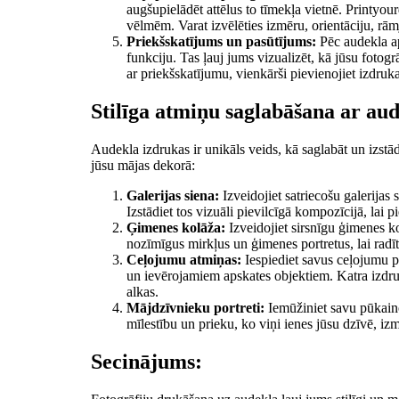
augšupielādēt attēlus to tīmekļa vietnē. Printyour
vēlmēm. Varat izvēlēties izmēru, orientāciju, rāmja
Priekšskatījums un pasūtījums:
Pēc audekla ap
funkciju. Tas ļauj jums vizualizēt, kā jūsu fotog
ar priekšskatījumu, vienkārši pievienojiet izdruk
Stilīga atmiņu saglabāšana ar au
Audekla izdrukas ir unikāls veids, kā saglabāt un izstād
jūsu mājas dekorā:
Galerijas siena:
Izveidojiet satriecošu galerijas
Izstādiet tos vizuāli pievilcīgā kompozīcijā, lai p
Ģimenes kolāža:
Izveidojiet sirsnīgu ģimenes ko
nozīmīgus mirkļus un ģimenes portretus, lai radī
Ceļojumu atmiņas:
Iespiediet savus ceļojumu p
un ievērojamiem apskates objektiem. Katra izdru
alkas.
Mājdzīvnieku portreti:
Iemūžiniet savu pūkaino
mīlestību un prieku, ko viņi ienes jūsu dzīvē, i
Secinājums: