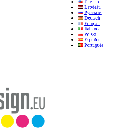
English
Latviešu
Русский
Deutsch
Français
Italiano
Polski
Español
Português