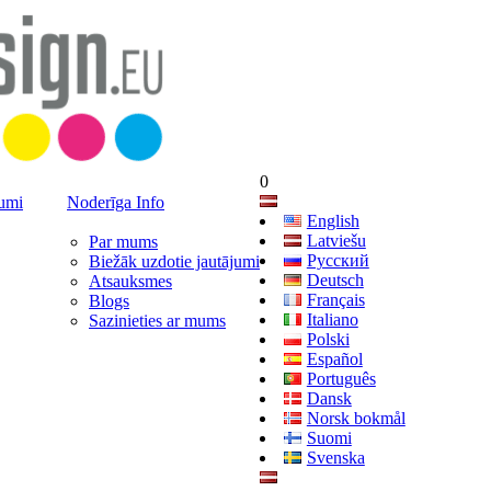
0
jumi
Noderīga Info
English
Latviešu
Par mums
Русский
Biežāk uzdotie jautājumi
Deutsch
Atsauksmes
Français
Blogs
Italiano
Sazinieties ar mums
Polski
Español
Português
Dansk
Norsk bokmål
Suomi
Svenska