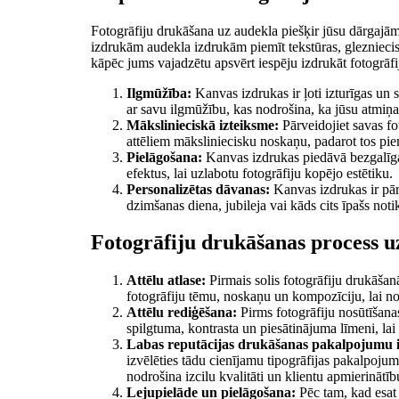
Fotogrāfiju drukāšana uz audekla piešķir jūsu dārgajām
izdrukām audekla izdrukām piemīt tekstūras, gleznieciska
kāpēc jums vajadzētu apsvērt iespēju izdrukāt fotogrāfi
Ilgmūžība:
Kanvas izdrukas ir ļoti izturīgas un 
ar savu ilgmūžību, kas nodrošina, ka jūsu atmiņas
Mākslinieciskā izteiksme:
Pārveidojiet savas fo
attēliem māksliniecisku noskaņu, padarot tos piem
Pielāgošana:
Kanvas izdrukas piedāvā bezgalīgas
efektus, lai uzlabotu fotogrāfiju kopējo estētiku.
Personalizētas dāvanas:
Kanvas izdrukas ir pārd
dzimšanas diena, jubileja vai kāds cits īpašs no
Fotogrāfiju drukāšanas process u
Attēlu atlase:
Pirmais solis fotogrāfiju drukāšanā
fotogrāfiju tēmu, noskaņu un kompozīciju, lai nod
Attēlu rediģēšana:
Pirms fotogrāfiju nosūtīšanas 
spilgtuma, kontrasta un piesātinājuma līmeni, lai 
Labas reputācijas drukāšanas pakalpojumu i
izvēlēties tādu cienījamu tipogrāfijas pakalpoj
nodrošina izcilu kvalitāti un klientu apmierinātīb
Lejupielāde un pielāgošana:
Pēc tam, kad esat a