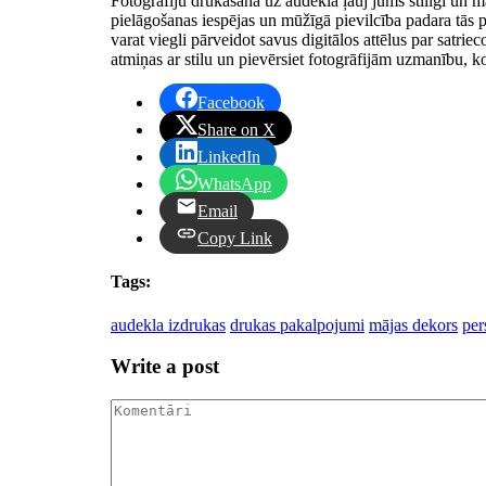
Fotogrāfiju drukāšana uz audekla ļauj jums stilīgi un m
pielāgošanas iespējas un mūžīgā pievilcība padara tās p
varat viegli pārveidot savus digitālos attēlus par satri
atmiņas ar stilu un pievērsiet fotogrāfijām uzmanību, ko 
Facebook
Share on X
LinkedIn
WhatsApp
Email
Copy Link
Tags:
audekla izdrukas
drukas pakalpojumi
mājas dekors
per
Write a post