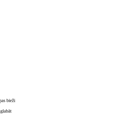
as bieži
aglabāt