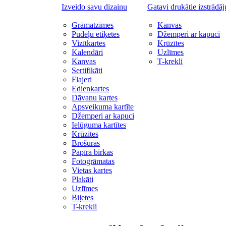
Izveido savu dizainu
Gatavi drukātie izstrādā
Grāmatzīmes
Kanvas
Pudeļu etiķetes
Džemperi ar kapuci
Vizītkartes
Krūzītes
Kalendāri
Uzlīmes
Kanvas
T-krekli
Sertifikāti
Flajeri
Ēdienkartes
Dāvanu kartes
Apsveikuma kartīte
Džemperi ar kapuci
Ielūguma kartītes
Krūzītes
Brošūras
Papīra birkas
Fotogrāmatas
Vietas kartes
Plakāti
Uzlīmes
Biļetes
T-krekli