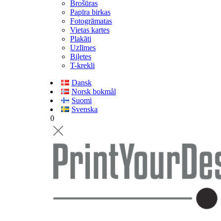
Brošūras
Papīra birkas
Fotogrāmatas
Vietas kartes
Plakāti
Uzlīmes
Biļetes
T-krekli
Dansk
Norsk bokmål
Suomi
Svenska
0