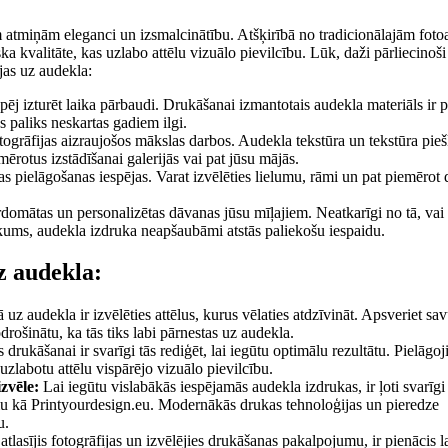
 atmiņām eleganci un izsmalcinātību. Atšķirībā no tradicionālajām fotoa
 kvalitāte, kas uzlabo attēlu vizuālo pievilcību. Lūk, daži pārliecinoši
jas uz audekla:
spēj izturēt laika pārbaudi. Drukāšanai izmantotais audekla materiāls ir 
 paliks neskartas gadiem ilgi.
togrāfijas aizraujošos mākslas darbos. Audekla tekstūra un tekstūra pieš
ērotus izstādīšanai galerijās vai pat jūsu mājās.
 pielāgošanas iespējas. Varat izvēlēties lielumu, rāmi un pat piemērot
omātas un personalizētas dāvanas jūsu mīļajiem. Neatkarīgi no tā, vai t
tikums, audekla izdruka neapšaubāmi atstās paliekošu iespaidu.
z audekla:
 uz audekla ir izvēlēties attēlus, kurus vēlaties atdzīvināt. Apsveriet sa
rošinātu, ka tās tiks labi pārnestas uz audekla.
drukāšanai ir svarīgi tās rediģēt, lai iegūtu optimālu rezultātu. Pielāgoji
uzlabotu attēlu vispārējo vizuālo pievilcību.
zvēle:
Lai iegūtu vislabākās iespējamās audekla izdrukas, ir ļoti svarīgi
umu kā Printyourdesign.eu. Modernākās drukas tehnoloģijas un pieredze
u.
tlasījis fotogrāfijas un izvēlējies drukāšanas pakalpojumu, ir pienācis l