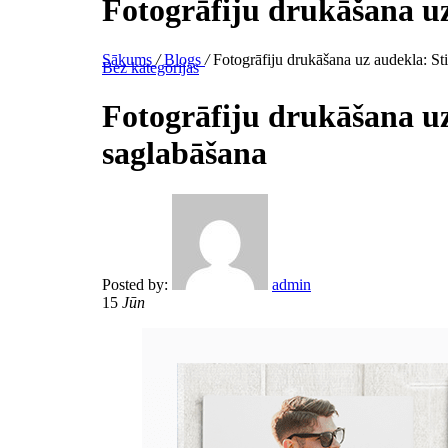
Fotogrāfiju drukāšana uz
Sākums
/
Blogs
/
Fotogrāfiju drukāšana uz audekla: St
Bez kategorijas
Fotogrāfiju drukāšana uz
saglabāšana
Posted by:
admin
15
Jūn