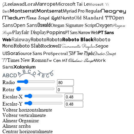
Manrope
Lora
Leelawad
Microsoft Tai Le
G
Microsoft Yi
Neogrey
Montserrat
Montserrat
Baiti
Myriad Pro Regular
Open
Medium
Nunito
Nexa Script Light
Old Standard TT
Oswald
Sans
Open Sans
Oxygen
Otegan Signature Script
Pinyon
Playfair Display
Poppins
PT Sans Narrow Web
PT Sans
Script
Roboto
Web
Roboto
Roboto
Roboto Black
Raleway
Mono
Roboto Slab
Segoe
Rockwell
Sacramento Regular
UI
Spectral
Sora
Source Sans Pro
Still Time Regular
Studio Script
TT
Tw Cen MT
Work
Times New Roman
Vladimir Script
Sans
Xolonium
Radio
Rotar
Escalar-X
Escalar-Y
Voltear horizontalmente
Voltear verticalmente
Alinear
Organizar
Alinear arriba
Centrar horizontalmente