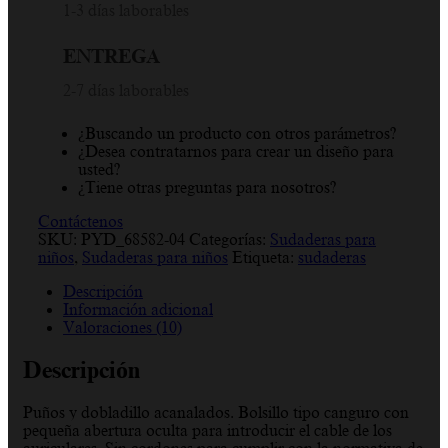
Suecia,
1-3 días laborables
Corazón,
Azul,
ENTREGA
Amarillo,
Negro,
2-7 días laborables
Sudadera
para
niños
¿Buscando un producto con otros parámetros?
cantidad
¿Desea contratarnos para crear un diseño para
usted?
¿Tiene otras preguntas para nosotros?
Contáctenos
SKU:
PYD_68582-04
Categorías:
Sudaderas para
niños
,
Sudaderas para niños
Etiqueta:
sudaderas
Descripción
Información adicional
Valoraciones (10)
Descripción
Puños y dobladillo acanalados. Bolsillo tipo canguro con
pequeña abertura oculta para introducir el cable de los