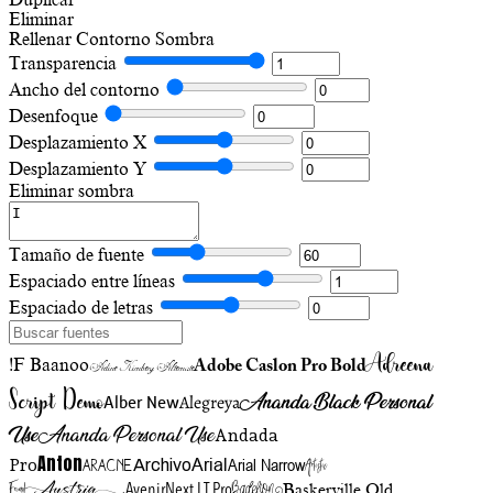
Eliminar
Rellenar
Contorno
Sombra
Transparencia
Ancho del contorno
Desenfoque
Desplazamiento X
Desplazamiento Y
Eliminar sombra
Tamaño de fuente
Espaciado entre líneas
Espaciado de letras
Adreena
!F Baanoo
Adobe Caslon Pro Bold
Adine Kirnberg Alternate
Script Demo
Ananda Black Personal
Alegreya
Alber New
Use
Ananda Personal Use
Andada
Anton
Arial Narrow
Artistic
Pro
Arial
Aracne
Archivo
Austria
Friend
AvenirNext LT Pro
Badelion
Baskerville Old