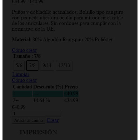
Rango
€
34.99
-
€
40.99
de
Puños y dobladillo acanalados. Bolsillo tipo canguro
precios:
con pequeña abertura oculta para introducir el cable
desde
de los auriculares. Sin cordones para cumplir con la
€34.99
normativa de la UE.
hasta
€40.99
Material:
80% Algodón Ringspun 20% Poliéster
Cómo crear
Tamaño
: 7/8
5/6
7/8
9/11
12/13
Limpiar
Cómo crear
Cantidad
Descuento (%)
Precio
1
—
€
40.99
2+
14.64 %
€
34.99
€
40.99
I
Love
Crear
Añadir al carrito
SE,
Bandera
IMPRESIÓN
de