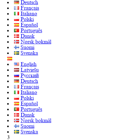
Deutsch
Français
Italiano
Polski
Español
Português
Dansk
Norsk bokmål
Suomi
Svenska
English
Latviešu
Русский
Deutsch
Français
Italiano
Polski
Español
Português
Dansk
Norsk bokmål
Suomi
Svenska
3