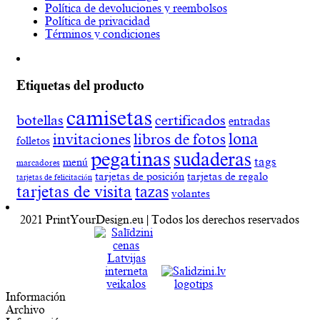
Política de devoluciones y reembolsos
Política de privacidad
Términos y condiciones
Etiquetas del producto
camisetas
botellas
certificados
entradas
lona
invitaciones
libros de fotos
folletos
pegatinas
sudaderas
tags
menú
marcadores
tarjetas de posición
tarjetas de regalo
tarjetas de felicitación
tarjetas de visita
tazas
volantes
2021 PrintYourDesign.eu | Todos los derechos reservados
Información
Archivo