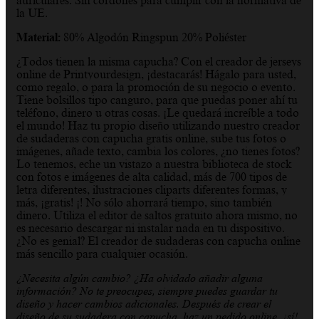
auriculares. Sin cordones para cumplir con la normativa de
la UE.
Material:
80% Algodón Ringspun 20% Poliéster
¿Todos tienen la misma capucha? Con el creador de jerseys
online de Printyourdesign, ¡destacarás! Hágalo para usted,
como regalo, o para la promoción de su negocio o evento.
Tiene bolsillos tipo canguro, para que puedas poner ahí tu
teléfono, dinero u otras cosas. ¡Le quedará increíble a todo
el mundo! Haz tu propio diseño utilizando nuestro creador
de sudaderas con capucha gratis online, sube tus fotos o
imágenes, añade texto, cambia los colores, ¿no tienes fotos?
Lo tenemos, eche un vistazo a nuestra biblioteca de stock
con fotos e imágenes de alta calidad, más de 700 tipos de
letra diferentes, ilustraciones cliparts diferentes formas, y
más, ¡gratis! ¡! No sólo ahorrará tiempo, sino también
dinero. Utiliza el editor de saltos gratuito ahora mismo, no
es necesario descargar ni instalar nada en tu dispositivo.
¿No es genial? El creador de sudaderas con capucha online
más sencillo para cualquier ocasión.
¿Necesita algún cambio? ¿Ha olvidado añadir alguna
información? No te preocupes, siempre puedes guardar tu
diseño y hacer cambios adicionales. Después de crear el
diseño de su sudadera con capucha, haz un pedido online, ¡sí!