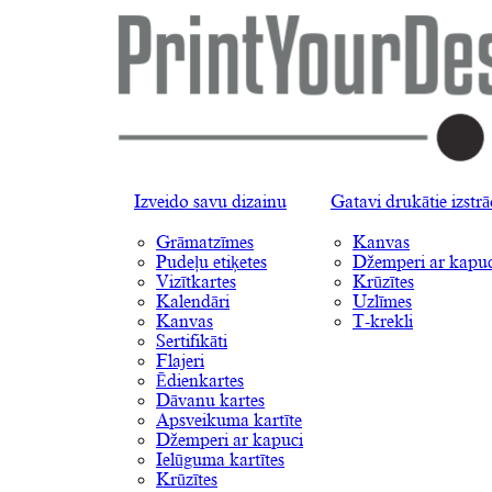
Izveido savu dizainu
Gatavi drukātie izstr
Grāmatzīmes
Kanvas
Pudeļu etiķetes
Džemperi ar kapuc
Vizītkartes
Krūzītes
Kalendāri
Uzlīmes
Kanvas
T-krekli
Sertifikāti
Flajeri
Ēdienkartes
Dāvanu kartes
Apsveikuma kartīte
Džemperi ar kapuci
Ielūguma kartītes
Krūzītes