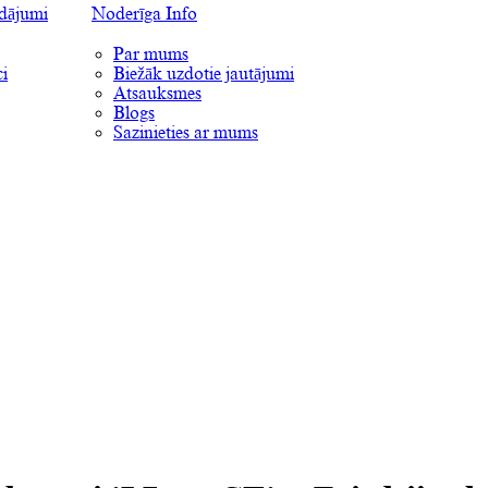
ādājumi
Noderīga Info
Par mums
i
Biežāk uzdotie jautājumi
Atsauksmes
Blogs
Sazinieties ar mums