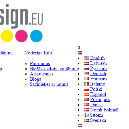
0
ādājumi
Noderīga Info
English
Latviešu
Par mums
Русский
i
Biežāk uzdotie jautājumi
Deutsch
Atsauksmes
Français
Blogs
Italiano
Sazinieties ar mums
Polski
Español
Português
Dansk
Norsk bokmål
Suomi
Svenska