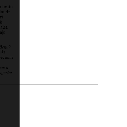
m fontu
 daudz
rī
ši
alēt.
ājs
āciju?
ikt
vošanas
 savu
apģērbu