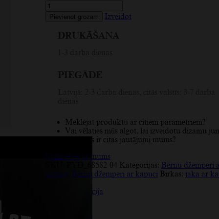
Stilīgs
bērnu
Izveidot
Pievienot grozam
džemperis
ar
DRUKĀŠANA
kapuci
'I
1-3 darba dienas
Love
SE'
PIEGĀDE
–
Zviedrijas
karoga
Latvijā: 2-3 darba dienas, citās valstīs: 3-7 darba
dizains
dienas
daudzums
Meklējat produktu ar citiem parametriem?
Vai vēlaties mūs algot, lai izveidotu dizainu ju
Vai jums ir citas jautājumi mums?
Sazinieties ar mums
SKU:
PYD_68582-04
Kategorijas:
Bērnu džemperi 
kapuci
,
Bērnu džemperi ar kapuci
Birkas:
jaka ar k
Apraksts
Papildu informācija
Atsauksmes (7)