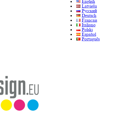
English
Latviešu
Русский
Deutsch
Français
Italiano
Polski
Español
Português