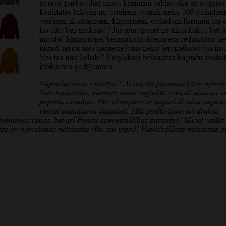
gatavi, pārbaudiet mūsu krājumu bibliotēku ar augstas
kvalitātes bildēm un attēliem, vairāk nekā 700 dažādie
veidiem, ilustrācijām, klipartiem, dažādām formām un
ko citu bez maksas! ! Jūs ietaupīsiet ne tikai laiku, bet a
naudu! Izmantojiet bezmaksas džempera redaktoru tie
tagad, ierīcē nav nepieciešams neko lejupielādēt vai inst
Vai tas nav lieliski? Vieglākais tiešsaistes kapuču veidot
jebkuram gadījumam.
Nepieciešamas izmaiņas? Aizmirsāt pievienot kādu inform
Neuztraucieties, vienmēr varat saglabāt savu dizainu un ve
papildu izmaiņas. Pēc džempera ar kapuci dizaina sagata
veiciet pasūtījumu tiešsaistē. Mēs piedāvājam arī drukas
ieņemamas cenas, bet arī klientu apmierinātības garantija! Sāciet veidot
as un nomešanas tiešsaistes rīku jau tagad! Vienkāršākais tiešsaistes 