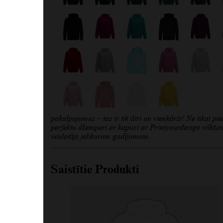
pakalpojumus – tas ir tik ātri un vienkārši! Ne tikai p
perfektu džemperi ar kapuci ar Printyourdesign vilkšan
veidotājs jebkuram gadījumam.
Saistītie Produkti