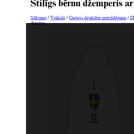
Stilīgs bērnu džemperis ar
Sākums
/
Veikals
/
Gatavi drukātie izstrādājumi
/
D
dizains