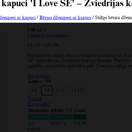
 kapuci 'I Love SE' – Zviedrijas 
žemperi ar kapuci
/
Bērnu džemperi ar kapuci
/ Stilīgs bērnu džem
5.00
no 5
7
klientu atsauksmes
Price
€
34.99
–
€
40.99
range:
Iegādājieties stilīgu bērnu džemperi ar kapuci ar ‘I L
€34.99
SE’ apdruku un Zviedrijas karoga dizainu. Perfekts
through
apģērbs, lai izrādītu mīlestību pret Zviedriju stilīgā ve
€40.99
Kā izveidot
Izmērs
: 7/8
5/6
7/8
9/11
12/13
Notīrīt
Kā izveidot
Daudzums
Atlaide (%)
Cena
1
—
€
40.99
2+
14.64 %
€
34.99
€
40.99