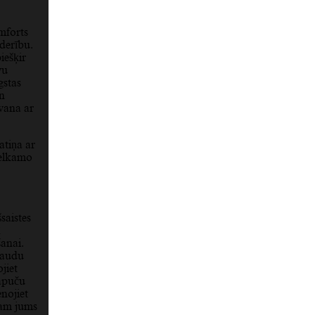
mforts
ederību.
iešķir
vu
gstas
un
āvana ar
tiņa ar
velkamo
saistes
ā
anai.
 naudu
ojiet
kapuču
enojiet
sam jums