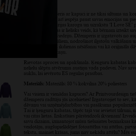
Apraksts
Šis bērnu džemperis ar kapuci ir ne tikai siltums un ko
aukstā laikā, bet arī iespēja paust savas emocijas un pi
Dizains ar Zviedrijas karogu un uzrakstu ‘I Love SE’ p
īpašu nozīmi – tas ir lielisks veids, kā bērnam izteikt sa
mīlestību pret Zviedriju. Džemperis ir izgatavots no au
kvalitātes materiāliem, nodrošinot ilgstošu valkāšanu 
komfortu. Ideāls ikdienas nēsāšanai vai kā oriģināla d
personisku pieskaņu.
Rievotas aproces un apakšmala. Ķenguru kabatas kaba
nelielu slēptu atvērumu austiņu vada padevei. Nav sa
auklu, lai ievērotu ES regulas prasības.
Materiāls:
Materiāls: 80 % kokvilna 20% poliesters
Vai visiem ir vienādas kapuces? Ar Printyourdesign tieš
džemperu radītāju jūs izcelsieties! Izgatavojiet to sev, k
dāvanu vai uzņēmējdarbības vai pasākuma popularizēš
Tai ir ķenguru kabatas, tāpēc tajā var ievietot tālruni,
vai citas lietas. Izskatīsies pārsteidzoši ikvienam! Izveid
savu dizainu, izmantojot mūsu tiešsaistes bezmaksas 
veidotāju, augšupielādējiet fotoattēlus vai attēlus, pievi
tekstu, mainiet krāsas, jums nav nekādu attēlu? Mēs e