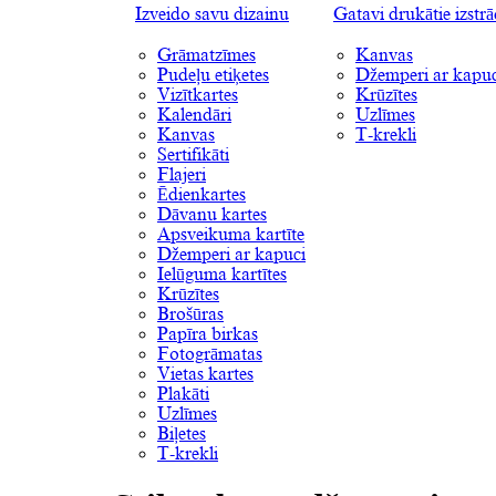
Izveido savu dizainu
Gatavi drukātie izstr
Grāmatzīmes
Kanvas
Pudeļu etiķetes
Džemperi ar kapuc
Vizītkartes
Krūzītes
Kalendāri
Uzlīmes
Kanvas
T-krekli
Sertifikāti
Flajeri
Ēdienkartes
Dāvanu kartes
Apsveikuma kartīte
Džemperi ar kapuci
Ielūguma kartītes
Krūzītes
Brošūras
Papīra birkas
Fotogrāmatas
Vietas kartes
Plakāti
Uzlīmes
Biļetes
T-krekli