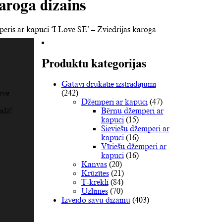
karoga dizains
peris ar kapuci ‘I Love SE’ – Zviedrijas karoga
Produktu kategorijas
Gatavi drukātie izstrādājumi
(242)
ove
Džemperi ar kapuci
(47)
Bērnu džemperi ar
idā!
kapuci
(15)
Sieviešu džemperi ar
kapuci
(16)
Vīriešu džemperi ar
kapuci
(16)
Kanvas
(20)
Krūzītes
(21)
T-krekli
(84)
Uzlīmes
(70)
Izveido savu dizainu
(403)