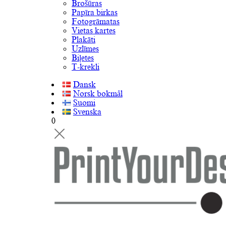
Brošūras
Papīra birkas
Fotogrāmatas
Vietas kartes
Plakāti
Uzlīmes
Biļetes
T-krekli
Dansk
Norsk bokmål
Suomi
Svenska
0