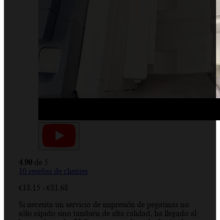
4.90
de 5
10
reseñas de clientes
Rango
€
18.15
-
€
81.68
de
Si necesita un servicio de impresión de pegatinas no
precios:
sólo rápido sino también de alta calidad, ha llegado al
desde