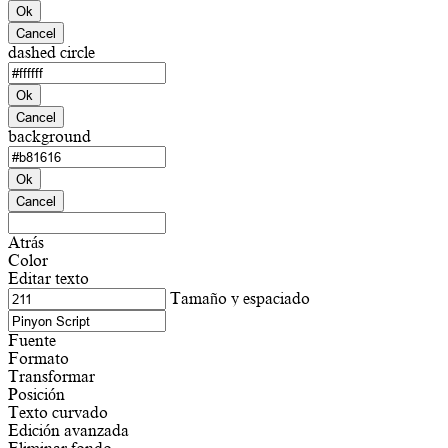
Ok
Cancel
dashed circle
Ok
Cancel
background
Ok
Cancel
Atrás
Color
Editar texto
Tamaño y espaciado
Fuente
Formato
Transformar
Posición
Texto curvado
Edición avanzada