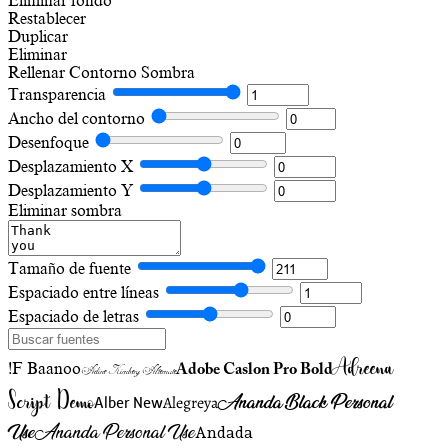
Eliminar fondo
Restablecer
Duplicar
Eliminar
Rellenar
Contorno
Sombra
Transparencia
Ancho del contorno
Desenfoque
Desplazamiento X
Desplazamiento Y
Eliminar sombra
Tamaño de fuente
Espaciado entre líneas
Espaciado de letras
Adreena
!F Baanoo
Adobe Caslon Pro Bold
Adine Kirnberg Alternate
Script Demo
Ananda Black Personal
Alegreya
Alber New
Use
Ananda Personal Use
Andada