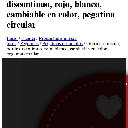
discontinuo, rojo, blanco,
cambiable en color, pegatina
circular
Inicio
/
Tienda
/
Productos impresos
listos
/
Pegatinas
/
Pegatinas de círculos
/ Gracias, corazón,
borde discontinuo, rojo, blanco, cambiable en color,
pegatina circular