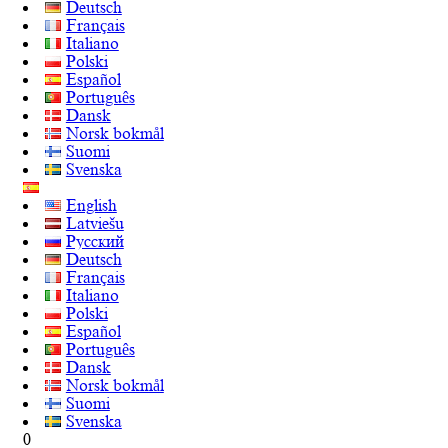
Deutsch
Français
Italiano
Polski
Español
Português
Dansk
Norsk bokmål
Suomi
Svenska
English
Latviešu
Русский
Deutsch
Français
Italiano
Polski
Español
Português
Dansk
Norsk bokmål
Suomi
Svenska
0