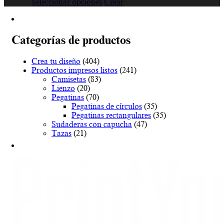
de
Este
Seleccionar opciones
Crear
precios:
producto
desde
tiene
€18.15
múltiples
hasta
variantes.
Categorías de productos
€81.68
Las
opciones
Crea tu diseño
(404)
se
Productos impresos listos
(241)
pueden
Camisetas
(83)
elegir
Lienzo
(20)
en
Pegatinas
(70)
la
Pegatinas de círculos
(35)
página
Pegatinas rectangulares
(35)
de
Sudaderas con capucha
(47)
producto
Tazas
(21)