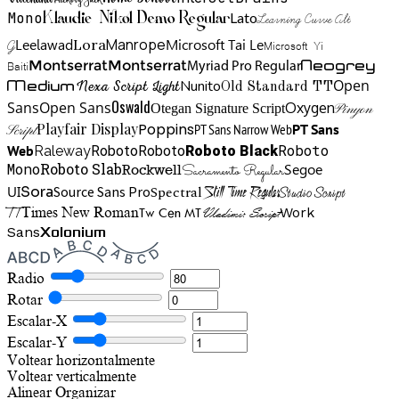
Hickory Jack
Mono
Lato
Learning Curve Alt
Klaudie Nikol Demo Regular
Manrope
Lora
Leelawad
Microsoft Tai Le
G
Microsoft Yi
Neogrey
Montserrat
Montserrat
Baiti
Myriad Pro Regular
Open
Medium
Nunito
Nexa Script Light
Old Standard TT
Oswald
Sans
Open Sans
Oxygen
Otegan Signature Script
Pinyon
Playfair Display
Poppins
PT Sans Narrow Web
PT Sans
Script
Roboto
Web
Roboto
Roboto
Roboto Black
Raleway
Mono
Roboto Slab
Segoe
Rockwell
Sacramento Regular
UI
Spectral
Sora
Source Sans Pro
Still Time Regular
Studio Script
TT
Tw Cen MT
Work
Times New Roman
Vladimir Script
Sans
Xolonium
Radio
Rotar
Escalar-X
Escalar-Y
Voltear horizontalmente
Voltear verticalmente
Alinear
Organizar