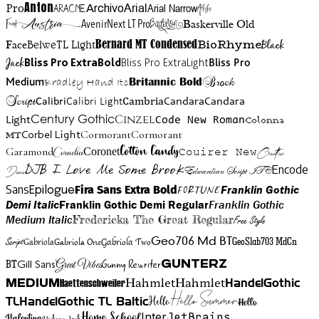
Anton
Arial Narrow
Artistic
Pro
Arial
Aracne
Archivo
Austria
Friend
AvenirNext LT Pro
Badelion
Baskerville Old
BioRhyme
BelweTL Light
Bernard MT Condensed
Black
Face
Jack
Bliss Pro ExtraBold
Bliss Pro ExtraLight
Bliss Pro
Brock
Medium
Bradley Hand Itc
Britannic Bold
Script
Cambria
Candara
Calibri
Calibri Light
Candara
Century Gothic
Cinzel
Light
Code New Roman
Colonna
Cormorant
Cormorant
Corbel Light
MT
Cotton Candy
Garamond
Cornelia
Coronet
Couirer New
Creattion
DJB I Love Me Some Brook
Encode
Edwardian Script ITC
Demo
Sans
Franklin Gothic
Fira Sans Extra Bold
Fortune
Epilogue
Demi Italic
Franklin Gothic Demi Regular
Franklin Gothic
Medium Italic
Fredericka The Great Regular
Free Style
Gabriola One
Gabriola Two
Geo706 Md BT
GeoSlab703 MdCn
Script
Gabriola
BT
Gunny Rewriter
Great Vibes
Gunterz
Gill Sans
Hahmlet
Hahmlet
Haettenschweiler
HandelGothic
Medium
Hello Summer
TL
HandelGothic TL Baltic
Hello
Hello
Home School
Inter
JetBrains
Valentina