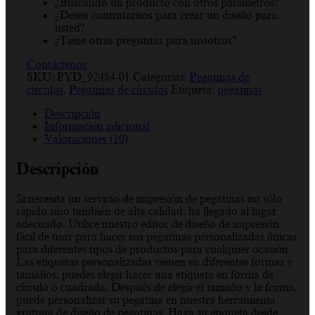
¿Buscando un producto con otros parámetros?
¿Desea contratarnos para crear un diseño para
usted?
¿Tiene otras preguntas para nosotros?
Contáctenos
SKU:
PYD_92484-01
Categorías:
Pegatinas de
círculos
,
Pegatinas de círculos
Etiqueta:
pegatinas
Descripción
Información adicional
Valoraciones (10)
Descripción
Si necesita un servicio de impresión de pegatinas no sólo
rápido sino también de alta calidad, ha llegado al lugar
adecuado. Utilice nuestro editor de diseño de impresión
fácil de usar para hacer sus pegatinas personalizadas únicas
para diferentes tipos de productos para cualquier ocasión.
Las etiquetas personalizadas vienen en diferentes formas y
tamaños, puedes elegir hacer una etiqueta en forma de
círculo o cuadrada. Después de elegir el tamaño y la forma,
puede personalizar su pegatina en nuestra herramienta
gratuita de diseño de pegatinas. Haga su etiqueta desde