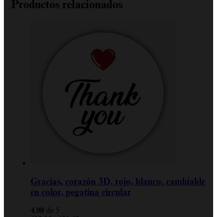
Productos relacionados
Gracias, corazón 3D, rojo, blanco, cambiable
en color, pegatina circular
4.90
de 5