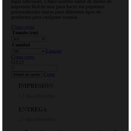
lugar adecuado. Utilice nuestro editor de diseño de
€18.15
impresión fácil de usar para hacer sus pegatinas
hasta
personalizadas únicas para diferentes tipos de
€81.68
productos para cualquier ocasión.
Cómo crear
Tamaño (cm)
Cantidad
Limpiar
Cómo crear
€
18.15
Gracias,
corazón,
Crear
Añadir al carrito
borde
discontinuo,
IMPRESIÓN
rojo,
blanco,
1-2 días laborables
cambiable
en
ENTREGA
color,
pegatina
2-7 días laborables
circular
cantidad