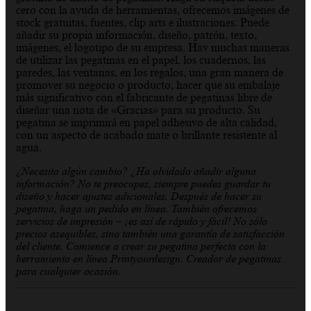
cero con la ayuda de herramientas, ofrecemos imágenes de
stock gratuitas, fuentes, clip arts e ilustraciones. Puede
añadir su propia información, diseño, patrón, texto,
imágenes, el logotipo de su empresa. Hay muchas maneras
de utilizar las pegatinas en el papel, los cuadernos, las
paredes, las ventanas, en los regalos, una gran manera de
promover su negocio o producto, hacer que su embalaje
más significativo con el fabricante de pegatinas libre de
diseñar una nota de «Gracias» para su producto. Su
pegatina se imprimirá en papel adhesivo de alta calidad,
con un aspecto de acabado mate o brillante resistente al
agua.
¿Necesita algún cambio? ¿Ha olvidado añadir alguna
información? No te preocupes, siempre puedes guardar tu
diseño y hacer ajustes adicionales. Después de hacer su
pegatina, haga un pedido en línea. También ofrecemos
servicios de impresión – ¡es así de rápido y fácil! No sólo
precios asequibles, sino también una garantía de satisfacción
del cliente. Comience a crear su pegatina perfecta con la
herramienta en línea Printyourdesign. Creador de pegatinas
para cualquier ocasión.