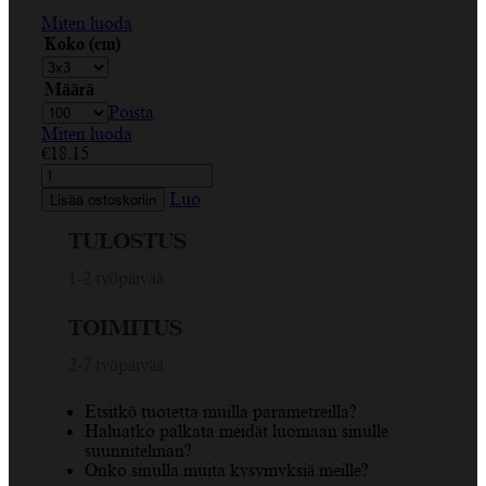
Miten luoda
Koko (cm)
Määrä
Poista
Miten luoda
€
18.15
Kiitos,
Sydän,
Luo
Lisää ostoskoriin
katkoviivalla
raja,
TULOSTUS
punainen,
valkoinen,
1-2 työpäivää
väri
vaihdettavissa,
TOIMITUS
Circle
tarraa
2-7 työpäivää
määrä
Etsitkö tuotetta muilla parametreilla?
Haluatko palkata meidät luomaan sinulle
suunnitelman?
Onko sinulla muita kysymyksiä meille?