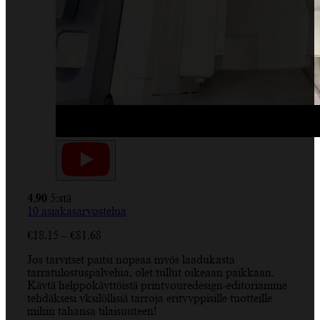
4.90
5:stä
10
asiakasarvostelua
Hintaluokka:
€
18.15
–
€
81.68
€18.15
Jos tarvitset paitsi nopeaa myös laadukasta
-
tarratulostuspalvelua, olet tullut oikeaan paikkaan.
€81.68
Käytä helppokäyttöistä printyouredesign-editoriamme
tehdäksesi yksilöllisiä tarroja erityyppisille tuotteille
mihin tahansa tilaisuuteen!