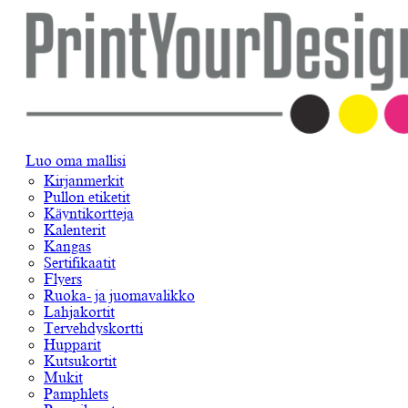
Luo oma mallisi
Kirjanmerkit
Pullon etiketit
Käyntikortteja
Kalenterit
Kangas
Sertifikaatit
Flyers
Ruoka- ja juomavalikko
Lahjakortit
Tervehdyskortti
Hupparit
Kutsukortit
Mukit
Pamphlets