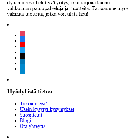
dynaamisesti kehittyvä yritys, joka tarjoaa laajan
valikoiman painopalveluja ja -tuotteita. Tarjoamme myös
valmiita tuotteita, jotka voit tilata heti!
instagram
facebook
youtube
twitter
tiktok
linkedin
telegram
Hyödyllistä tietoa
Tietoa meistä
Usein kysytyt kysymykset
Suosittelut
Blogi
Ota yhteyttä