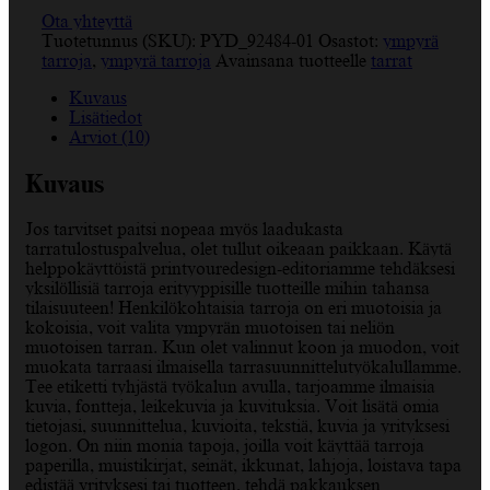
Ota yhteyttä
Tuotetunnus (SKU):
PYD_92484-01
Osastot:
ympyrä
tarroja
,
ympyrä tarroja
Avainsana tuotteelle
tarrat
Kuvaus
Lisätiedot
Arviot (10)
Kuvaus
Jos tarvitset paitsi nopeaa myös laadukasta
tarratulostuspalvelua, olet tullut oikeaan paikkaan. Käytä
helppokäyttöistä printyouredesign-editoriamme tehdäksesi
yksilöllisiä tarroja erityyppisille tuotteille mihin tahansa
tilaisuuteen! Henkilökohtaisia tarroja on eri muotoisia ja
kokoisia, voit valita ympyrän muotoisen tai neliön
muotoisen tarran. Kun olet valinnut koon ja muodon, voit
muokata tarraasi ilmaisella tarrasuunnittelutyökalullamme.
Tee etiketti tyhjästä työkalun avulla, tarjoamme ilmaisia
kuvia, fontteja, leikekuvia ja kuvituksia. Voit lisätä omia
tietojasi, suunnittelua, kuvioita, tekstiä, kuvia ja yrityksesi
logon. On niin monia tapoja, joilla voit käyttää tarroja
paperilla, muistikirjat, seinät, ikkunat, lahjoja, loistava tapa
edistää yrityksesi tai tuotteen, tehdä pakkauksen