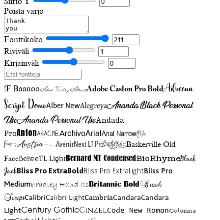
Siirto Y
Poista varjo
Fonttikoko
Riviväli
Kirjainväli
Adreena
!F Baanoo
Adobe Caslon Pro Bold
Adine Kirnberg Alternate
Script Demo
Ananda Black Personal
Alegreya
Alber New
Use
Ananda Personal Use
Andada
Anton
Arial Narrow
Artistic
Pro
Arial
Aracne
Archivo
Austria
Friend
AvenirNext LT Pro
Badelion
Baskerville Old
BioRhyme
BelweTL Light
Bernard MT Condensed
Black
Face
Jack
Bliss Pro ExtraBold
Bliss Pro ExtraLight
Bliss Pro
Brock
Medium
Bradley Hand Itc
Britannic Bold
Script
Cambria
Candara
Calibri
Calibri Light
Candara
Century Gothic
Cinzel
Light
Code New Roman
Colonna