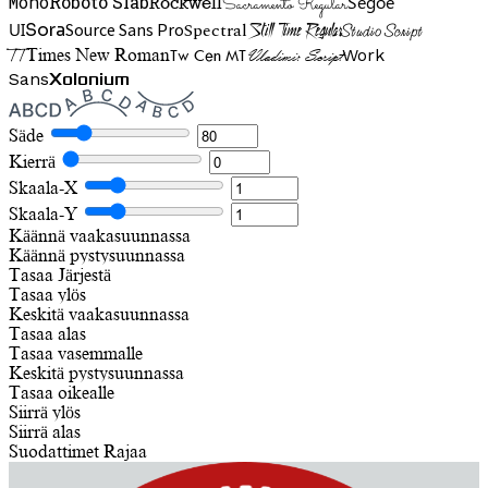
Mono
Roboto Slab
Segoe
Rockwell
Sacramento Regular
UI
Spectral
Sora
Source Sans Pro
Still Time Regular
Studio Script
TT
Tw Cen MT
Work
Times New Roman
Vladimir Script
Sans
Xolonium
Säde
Kierrä
Skaala-X
Skaala-Y
Käännä vaakasuunnassa
Käännä pystysuunnassa
Tasaa
Järjestä
Tasaa ylös
Keskitä vaakasuunnassa
Tasaa alas
Tasaa vasemmalle
Keskitä pystysuunnassa
Tasaa oikealle
Siirrä ylös
Siirrä alas
Suodattimet
Rajaa