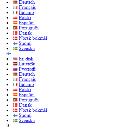
Deutsch
Français
Italiano
Polski
Español
Português
Dansk
Norsk bokmål
Suomi
Svenska
English
Latviešu
Русский
Deutsch
Français
Italiano
Polski
Español
Português
Dansk
Norsk bokmål
Suomi
Svenska
0