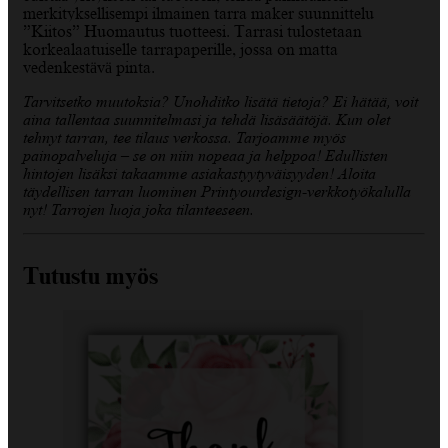
merkityksellisempi ilmainen tarra maker suunnittelu
”Kiitos” Huomautus tuotteesi. Tarrasi tulostetaan
korkealaatuiselle tarrapaperille, jossa on matta
vedenkestävä pinta.
Tarvitsetko muutoksia? Unohditko lisätä tietoja? Ei hätää, voit
aina tallentaa suunnitelmasi ja tehdä lisäsäätöjä. Kun olet
tehnyt tarran, tee tilaus verkossa. Tarjoamme myös
painopalveluja – se on niin nopeaa ja helppoa! Edullisten
hintojen lisäksi takaamme asiakastyytyväisyyden! Aloita
täydellisen tarran luominen Printyourdesign-verkkotyökalulla
nyt! Tarrojen luoja joka tilanteeseen.
Tutustu myös