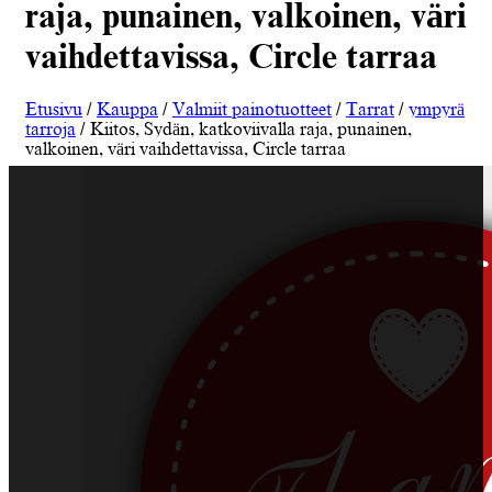
raja, punainen, valkoinen, väri
vaihdettavissa, Circle tarraa
Etusivu
/
Kauppa
/
Valmiit painotuotteet
/
Tarrat
/
ympyrä
tarroja
/ Kiitos, Sydän, katkoviivalla raja, punainen,
valkoinen, väri vaihdettavissa, Circle tarraa