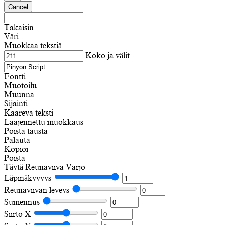
Cancel
Takaisin
Väri
Muokkaa tekstiä
Koko ja välit
Fontti
Muotoilu
Muunna
Sijainti
Kaareva teksti
Laajennettu muokkaus
Poista tausta
Palauta
Kopioi
Poista
Täytä
Reunaviiva
Varjo
Läpinäkyvyys
Reunaviivan leveys
Sumennus
Siirto X