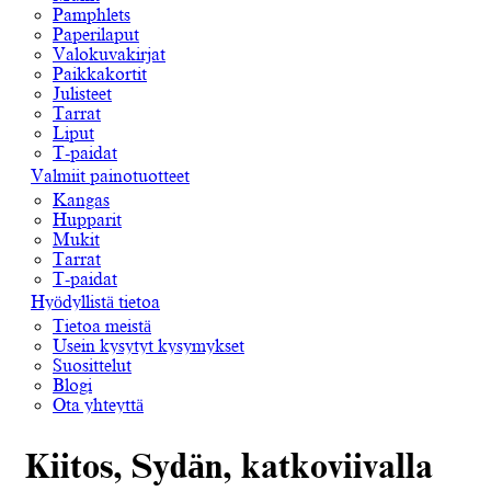
Pamphlets
Paperilaput
Valokuvakirjat
Paikkakortit
Julisteet
Tarrat
Liput
T-paidat
Valmiit painotuotteet
Kangas
Hupparit
Mukit
Tarrat
T-paidat
Hyödyllistä tietoa
Tietoa meistä
Usein kysytyt kysymykset
Suosittelut
Blogi
Ota yhteyttä
Kiitos, Sydän, katkoviivalla