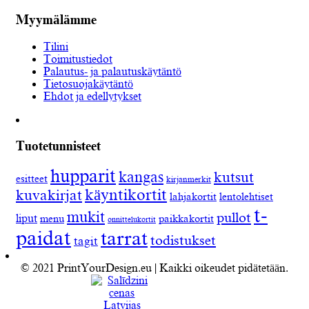
Myymälämme
Tilini
Toimitustiedot
Palautus- ja palautuskäytäntö
Tietosuojakäytäntö
Ehdot ja edellytykset
Tuotetunnisteet
hupparit
kangas
kutsut
esitteet
kirjanmerkit
käyntikortit
kuvakirjat
lahjakortit
lentolehtiset
t-
mukit
pullot
liput
menu
paikkakortit
onnittelukortit
paidat
tarrat
todistukset
tagit
© 2021 PrintYourDesign.eu | Kaikki oikeudet pidätetään.