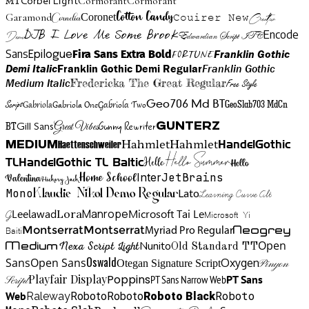
Cormorant
Cormorant
Corbel Light
MT
Cotton Candy
Garamond
Cornelia
Coronet
Couirer New
Creattion
DJB I Love Me Some Brook
Encode
Edwardian Script ITC
Demo
Sans
Franklin Gothic
Fira Sans Extra Bold
Fortune
Epilogue
Demi Italic
Franklin Gothic Demi Regular
Franklin Gothic
Medium Italic
Fredericka The Great Regular
Free Style
Gabriola One
Gabriola Two
Geo706 Md BT
GeoSlab703 MdCn
Script
Gabriola
BT
Gunny Rewriter
Great Vibes
Gunterz
Gill Sans
Hahmlet
Hahmlet
Haettenschweiler
HandelGothic
Medium
Hello Summer
TL
HandelGothic TL Baltic
Hello
Hello
Home School
Inter
JetBrains
Valentina
Hickory Jack
Mono
Lato
Learning Curve Alt
Klaudie Nikol Demo Regular
Manrope
Lora
Leelawad
Microsoft Tai Le
G
Microsoft Yi
Neogrey
Montserrat
Montserrat
Baiti
Myriad Pro Regular
Open
Medium
Nunito
Nexa Script Light
Old Standard TT
Oswald
Sans
Open Sans
Oxygen
Otegan Signature Script
Pinyon
Playfair Display
Poppins
PT Sans Narrow Web
PT Sans
Script
Roboto
Web
Roboto
Roboto
Roboto Black
Raleway