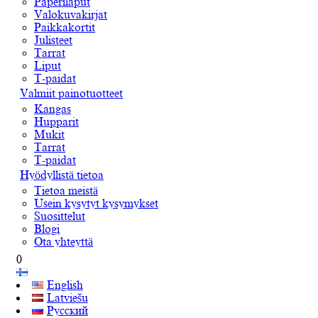
Paperilaput
Valokuvakirjat
Paikkakortit
Julisteet
Tarrat
Liput
T-paidat
Valmiit painotuotteet
Kangas
Hupparit
Mukit
Tarrat
T-paidat
Hyödyllistä tietoa
Tietoa meistä
Usein kysytyt kysymykset
Suosittelut
Blogi
Ota yhteyttä
0
English
Latviešu
Русский