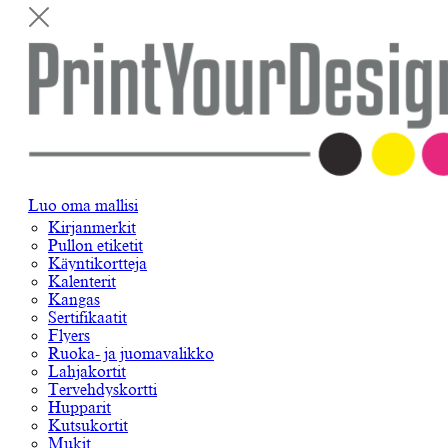
Luo oma mallisi
Kirjanmerkit
Pullon etiketit
Käyntikortteja
Kalenterit
Kangas
Sertifikaatit
Flyers
Ruoka- ja juomavalikko
Lahjakortit
Tervehdyskortti
Hupparit
Kutsukortit
Mukit