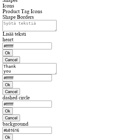
Shapes
Icons
Product Tag Icons
Shape Borders
Lisää teksti
heart
Ok
Cancel
Ok
Cancel
dashed circle
Ok
Cancel
background
Ok