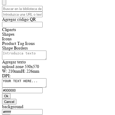
Agregar código QR
Cliparts
Shapes
Icons
Product Tag Icons
Shape Borders
Agregar texto
upload zone 530x570
W:
210mm
H:
226mm
DPI:
Ok
Cancel
background