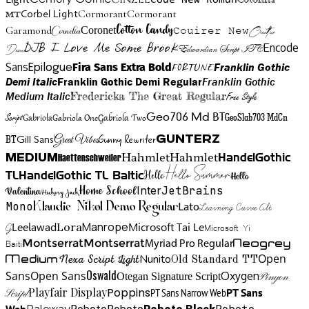
Colonna
Cormorant
Cormorant
Corbel Light
MT
Cotton Candy
Garamond
Cornelia
Coronet
Couirer New
Creattion
DJB I Love Me Some Brook
Encode
Edwardian Script ITC
Demo
Sans
Franklin Gothic
Fira Sans Extra Bold
Fortune
Epilogue
Demi Italic
Franklin Gothic Demi Regular
Franklin Gothic
Medium Italic
Fredericka The Great Regular
Free Style
Gabriola One
Gabriola Two
Geo706 Md BT
GeoSlab703 MdCn
Script
Gabriola
BT
Gunny Rewriter
Great Vibes
Gunterz
Gill Sans
Hahmlet
Hahmlet
Haettenschweiler
HandelGothic
Medium
Hello Summer
TL
HandelGothic TL Baltic
Hello
Hello
Home School
Inter
JetBrains
Valentina
Hickory Jack
Mono
Lato
Learning Curve Alt
Klaudie Nikol Demo Regular
Manrope
Lora
Leelawad
Microsoft Tai Le
G
Microsoft Yi
Neogrey
Montserrat
Montserrat
Baiti
Myriad Pro Regular
Open
Medium
Nunito
Nexa Script Light
Old Standard TT
Oswald
Sans
Open Sans
Oxygen
Otegan Signature Script
Pinyon
Playfair Display
Poppins
PT Sans Narrow Web
PT Sans
Script
Roboto
Web
Roboto
Roboto
Roboto Black