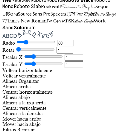
Raleway
Mono
Roboto Slab
Segoe
Rockwell
Sacramento Regular
UI
Spectral
Sora
Source Sans Pro
Still Time Regular
Studio Script
TT
Tw Cen MT
Work
Times New Roman
Vladimir Script
Sans
Xolonium
Radio
Rotar
Escalar-X
Escalar-Y
Voltear horizontalmente
Voltear verticalmente
Alinear
Organizar
Alinear arriba
Centrar horizontalmente
Alinear abajo
Alinear a la izquierda
Centrar verticalmente
Alinear a la derecha
Mover hacia arriba
Mover hacia abajo
Filtros
Recortar