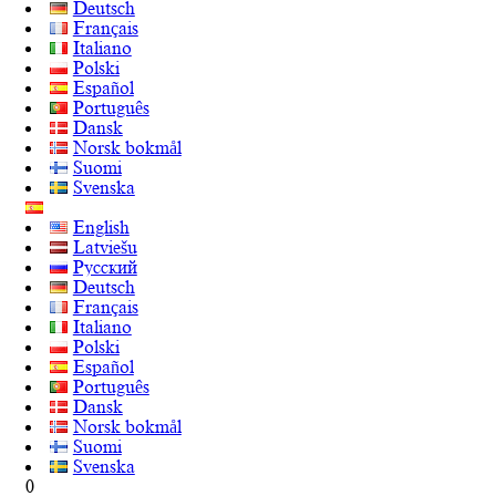
Deutsch
Français
Italiano
Polski
Español
Português
Dansk
Norsk bokmål
Suomi
Svenska
English
Latviešu
Русский
Deutsch
Français
Italiano
Polski
Español
Português
Dansk
Norsk bokmål
Suomi
Svenska
0