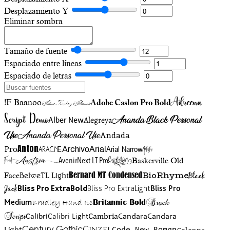
Desplazamiento Y
Eliminar sombra
Tamaño de fuente
Espaciado entre líneas
Espaciado de letras
Adreena
!F Baanoo
Adobe Caslon Pro Bold
Adine Kirnberg Alternate
Script Demo
Ananda Black Personal
Alegreya
Alber New
Use
Ananda Personal Use
Andada
Anton
Arial Narrow
Artistic
Pro
Arial
Aracne
Archivo
Austria
Friend
AvenirNext LT Pro
Badelion
Baskerville Old
BioRhyme
BelweTL Light
Bernard MT Condensed
Black
Face
Jack
Bliss Pro ExtraBold
Bliss Pro ExtraLight
Bliss Pro
Brock
Medium
Bradley Hand Itc
Britannic Bold
Script
Cambria
Candara
Calibri
Calibri Light
Candara
Century Gothic
Cinzel
Light
Code New Roman