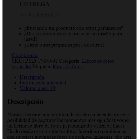
ENTREGA
2-7 días laborables
¿Buscando un producto con otros parámetros?
¿Desea contratarnos para crear un diseño para
usted?
¿Tiene otras preguntas para nosotros?
Contáctenos
SKU:
PYD_77679-01
Categoría:
Libros de fotos
verticales
Etiqueta:
libros de fotos
Descripción
Información adicional
Valoraciones (10)
Descripción
Nuestra herramienta gratuita de diseño en línea le ofrece la
posibilidad de capturar los momentos más significativos en
un hermoso libro de fotos personalizado y fácil de hacer.
Hazlo desde cero o sube tus fotos favoritas o combínalas
con nuestras auténticas fotos de archivo, imágenes, clip arts