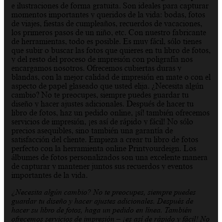
e ilustraciones de forma gratuita. Son ideales para capturar
momentos importantes y queridos de la vida: bodas, fotos
de viajes, fiestas de cumpleaños, recuerdos de vacaciones,
los primeros pasos de un niño, etc. Con nuestro fabricante
de herramientas, todo es posible. Es muy fácil, sólo tienes
que subir o buscar las fotos que quieres en tu libro de fotos,
y del resto del proceso de impresión con poligrafía nos
encargamos nosotros. Ofrecemos cubiertas duras y
blandas, con la mejor calidad de impresión en mate o con el
aspecto de papel glaseado que usted elija. ¿Necesita algún
cambio? No te preocupes, siempre puedes guardar tu
diseño y hacer ajustes adicionales. Después de hacer tu
libro de fotos, haz un pedido online, ¡sí! también ofrecemos
servicios de impresión, ¡es así de rápido y fácil! No sólo
precios asequibles, sino también una garantía de
satisfacción del cliente. Empieza a crear tu libro de fotos
perfecto con la herramienta online Printyourdeign. Los
álbumes de fotos personalizados son una excelente manera
de capturar y mantener juntos sus recuerdos y eventos
importantes de la vida.
¿Necesita algún cambio? No te preocupes, siempre puedes
guardar tu diseño y hacer ajustes adicionales. Después de
hacer su libro de fotos, haga un pedido en línea. También
ofrecemos servicios de impresión – ¡es así de rápido y fácil! No